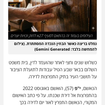
משרד עורכי דין טאי שרקי
פלילי
אסירים
תעבורה
מרב"ד
0547556464
אברהם שהבזי – משרד עורכי דין
הצילומים בעמוד זה בהתאם לסעיף 27א לחוק זכויות יוצרים
מיסים
כלכלי
פלילי
פשיעה כלכלית
הלבנת
הון
נמלט בריצה כאשר הבחין הנכדה המסתתרת. (צילום
0504456555
להמחשה בלבד: Gemini Generated)
עו"ד אילן אלימלך
כשלוש שנים וחצי לאחר שהועמד לדין, בית משפט
פלילי
פשיעה חמורה
תעבורה
אסירים
השלום בבאר שבע הטיל עבודות לתועלת הציבור
0522992110
על תושבי העיר בתיק התפרצות לדירה.
עו"ד יוסי חמצני
הנאשם,
י"פ
(57), הואשם באוגוסט 2022
כלכלי
צווארון לבן
פשיעה כלכלית
עבירות
מס
הלבנת הון
בהתפרצות אל דירת שכנתו. על פי כתב האישום
0505471497
המקורי, הנאשם התפרץ לאור יום לדירה בכך