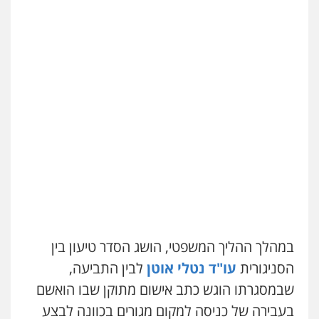
עו"ד ראוף נג'אר
פלילי
עורכי דין לענייני אסירים
מעצרים
סמים
רכוש
0548009246
דוד אפרים משרד עורכי דין
פלילי
צווארון לבן
מס הכנסה
מע"מ
0506209859
עדי כרמלי – חברת עו"ד
פלילי
כלכלי
עורכי דין לענייני אסירים
0525060666
במהלך ההליך המשפטי, הושג הסדר טיעון בין
הסניגורית
עו"ד נטלי אוטן
לבין התביעה,
גיא זהבי משרד עורכי דין
שבמסגרתו הוגש כתב אישום מתוקן שבו הואשם
פלילי
משפחה
בעבירה של כניסה למקום מגורים בכוונה לבצע
503456449