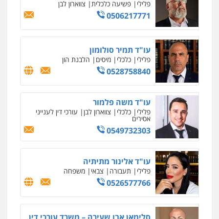
פלילי
עורכי דין לענייני אסירים
מעצרים
סמים
רכוש
0548009246
דוד אפרים משרד עורכי דין
פלילי
צווארון לבן
מס הכנסה
מע"מ
0506209859
עדי כרמלי – חברת עו"ד
פלילי
כלכלי
עורכי דין לענייני אסירים
0525060666
גיא זהבי משרד עורכי דין
פלילי
משפחה
503456449