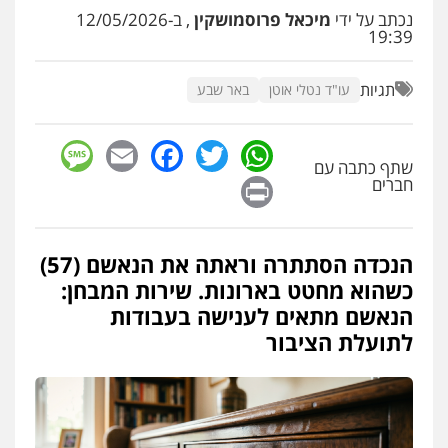
עו"ד זוהר ארבל
נכתב על ידי
מיכאל פרוסמושקין
, ב-12/05/2026
19:39
פלילי
פשיעה חמורה
מעצרים וחקירות
קטינים
0538788878
תגיות
עו"ד נטלי אוטן
באר שבע
עו"ד שלי גורביץ – לוי
sage
Facebook
Email
WhatsApp
Twitter
משפט פלילי
פשיעה חמורה
מעצרים
וחקירות
צבאי
תעבורה
שתף כתבה עם
Print
חברים
0544218336
משרד עורכי דין חן ברוך
הנכדה הסתתרה וראתה את הנאשם (57)
פלילי
דיני תעבורה
מעצרים וחקירות
כשהוא מחטט בארונות. שירות המבחן:
0505078733
הנאשם מתאים לענישה בעבודות
לתועלת הציבור
עו"ד קארין לגטיוי
פלילי
פשיעה חמורה
מעצרים וחקירות
0507446995