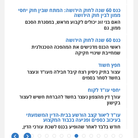
פלילי
פשיעה חמורה
ארגוני פשע
עבירות
המתה
עבירות מין
כנס 60 שנה לחוק הירושה
0509930581
מאיה בלום, עו"ס, טיפול ושיקום
ראשי הכנס מדגישים את המהפכה הטכנולגית
טיפול בהתמכרויות
שירותים מקצועיים
שמחייבת שינויי חקיקה
לעורכי דין
עו"ד יפעת שוורץ סיל
0504062539
חפץ חשוד
פלילי
תעבורה
עצור בתיק ניסיון רצח קיבל חבילה מעו"ד ונעצר
0523379525
בחשד לסחר בסמים
עו"ד ד"ר אבי שקד
עבירות כלכליות
הלבנת הון
חילוטים
יחסי עו"ד לקוח
עבירות פליליות
עו"ד אליה חן ברק
עורך דין מהצפון נעצר בחשד להברחת חשיש לעצור
0544385337
פלילי
פשיעה חמורה
ליווי וייצוג בחקירות
בקישון
ומעצרים
אסירים
נוער
0525914163
עו"ד ליאור קצב הורשע בבית-הדין המשמעתי
איתי חקירות – שירותים לעורכי דין
בעיכוב כספים ופגיעה בכבוד המקצוע
חקירות פרטיות
חקירות כלכליות
חקירות
חודש בלבד לאחר שהופיע בכנס לשכת עורכי הדין,
אישות
איתורים
משרד עורכי דין פארס פלאח
קצב הורשע
0537865001
פלילי
צבאי
צווארון לבן והונאה
ביטוח לאומי
10 מיליון
0549911449
ניר קידר – צלם
עורך-דין חשוד בהעלמת הכנסות והתחמקות ממס
רכישה
צילום עורכי דין
שירותים מקצועיים לעורכי
דין
עו"ד עידית שינו-אמיתי