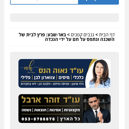
דף הבית
>
גנבים קטנים
>
באר-שבע: פרץ לבית של
השכנה ונתפס על חם על ידי הנכדה
עדי כרמלי – חברת עו"ד
פלילי
כלכלי
עורכי דין לענייני אסירים
0525060666
גיא זהבי משרד עורכי דין
פלילי
משפחה
503456449
עו"ד איהאב ג'לג'ולי
פלילי
מעצרים וחקירות
עורכי דין לענייני
אסירים