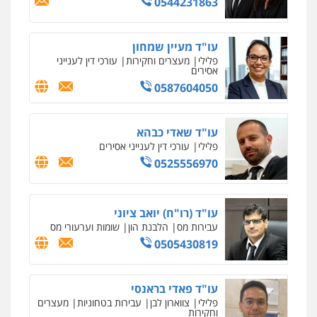
0544231863
עו"ד מעיין שמחון
פלילי
מעצרים וחקירות
עורכי דין לענייני
אסירים
0587604050
עו"ד שאדי כבהא
פלילי
עורכי דין לענייני אסירים
0525556970
עו"ד (רו"ח) יואב ציוני
עבירות מס
הלבנת הון
שומות וערעורי מס
0505430819
עו"ד פאדי בראנסי
פלילי
צווארון לבן
עבירות בטחוניות
מעצרים
וחקירות