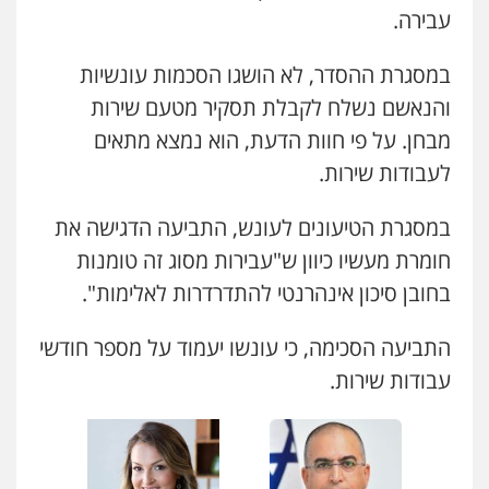
עבירה.
עו"ד אורנת קמרון
עו"ד איהאב ג'לג'ולי
פלילי
תעבורה
עורכי דין לענייני אסירים
במסגרת ההסדר, לא הושגו הסכמות עונשיות
משפחה
נוער
פלילי
מעצרים וחקירות
עורכי דין לענייני
אסירים
והנאשם נשלח לקבלת תסקיר מטעם שירות
0505417090
0505216700
מבחן. על פי חוות הדעת, הוא נמצא מתאים
לעבודות שירות.
שני אלגרבלי – משרד עורכי דין
אייל בן שושן, עורך דין פלילי
פלילי
עורכי דין לענייני אסירים
תעבורה
פלילי
מעצרים וחקירות
פשיעה חמורה
נוער
רישום פלילי
במסגרת הטיעונים לעונש, התביעה הדגישה את
0507120031
0522763105
חומרת מעשיו כיוון ש"עבירות מסוג זה טומנות
בחובן סיכון אינהרנטי להתדרדרות לאלימות".
עו"ד אייל אביטל
עו"ד שלומי שרון
פלילי
פשיעה חמורה
מעצרים וחקירות
פלילי
צבאי
מעצרים וחקירות
התביעה הסכימה, כי עונשו יעמוד על מספר חודשי
0544712201
0547342002
עבודות שירות.
עו"ד בועז קניג
עו"ד אלון קריטי
פלילי
משפחה
כלכלי
צבאי
פלילי
כלכלי
אלימות
סמים
מעצרים
0507003001