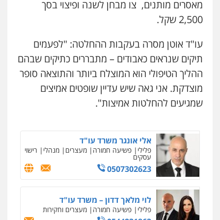
מאסרים מותנים, צו מבחן לשנה ופיצוי בסך
2,500 שקל.
עו"ד עלי סעדי
פלילי
פשיעה חמורה
ליווי וייצוג בחקירות
עו"ד אוטן מסרה בעקבות ההחלטה: "לפעמים
ומעצרים
0508824984
תיקים שנראים כאבודים – מתבררים כתיקים שבהם
ההליך הטיפולי הוא המוצלח ביותר והתוצאה סופר
עו"ד שגיא אקו
מוצדקת. אני גאה שיש עדיין שופטים אמיצים
פלילי
מעצרים וחקירות
סמים
עבירות מין
עורכי דין לענייני אסירים
שמגיעים להחלטות אמיצות".
0525279829
אלי אונגר משרד עו"ד
פלילי
פשיעה חמורה
מעצרים
מנהלי
רישוי
עסקים
0507302623
לוי מלאך דדון – משרד עו"ד
פלילי
פשיעה חמורה
מעצרים וחקירות