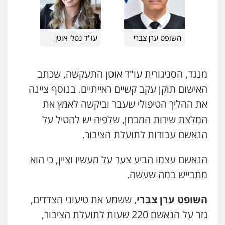
0525544654
מנשה, אלמוג – עורכי דין
עו"ד זוהר ארבל
פלילי
עבירות תנועה
צווארון לבן
תעבורה
השופט ערן צברי
עו"ד נטלי אוטן
עורכי דין לענייני אסירים
מעצרים וחקירות
פלילי
פשיעה חמורה
מעצרים וחקירות
קטינים
0546470989
0538788878
מנגד, הסניגורית עו"ד אוטן התעקשה, שכתב
עו"ד אבי כהן
האישום תוקן עקב קשיים ראייתיים. בנוסף ציינה
פלילי
פשיעה חמורה
קטינים
אלימות
סמים
עבירות מין
את ההליך הטיפולי שעבר וביקשה לאמץ את
0523647066
המלצת שירות המבחן, שלפיה יש להטיל על
הנאשם עבודות לתועלת הציבור.
ויקי שמואל – משרד עו"ד
פלילי
משפט פלילי
הנאשם עצמו הביע צער על מעשיו וציין, כי הוא
0528959600
מתבייש במה שעשה.
השופט ערן צברי
, ששמע את טיעוני הצדדים,
קורל קרוז – עורך דין פלילי
משפט פלילי
גזר על הנאשם 220 שעות לתועלת הציבור,
0545437431