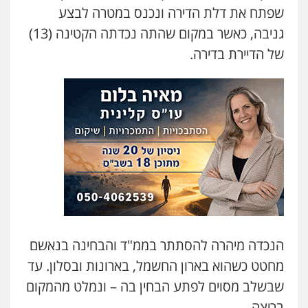
שפתח את דלת הדירה ונכנס במטרה לבצע
עו"ד שאדי נאטור
גניבה, כאשר במקום שהתה נכדתה הקטינה (13)
פלילי
פשיעה חמורה
מעצרים וחקירות
של הדיירת בדירה.
0509230800
גיל דביר – משרד עורכי דין
פלילי
פשיעה כלכלית
צווארון לבן
0506217771
עו"ד תמיר סולומון
פלילי
כלכלי
מיסים
הלבנת הון
0528758840
הנכדה מיהרה להסתתר בממ"ד והבחינה בנאשם
עו"ד משה פלמור
מחטט כשהוא בארון החשמל, בארונות ובסלון. עד
פלילי
כלכלי
צווארון לבן
עורכי דין לענייני
אסירים
שבשלב מסוים לפתע הבחין בה – ונמלט מהמקום
0549732303
בריצה.