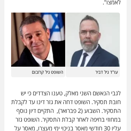
לאמצו".
ניר קידר – צלם
צילום עורכי דין
שירותים מקצועיים לעורכי
דין
0504578527
עו"ד גיל דביר
השופט גיל קרזבום
רונן הלל – מוניטין
מחיקת כתבות מגוגל ודחיקת אזכורים
שליליים
שירותים מקצועיים לעורכי דין
0522508109
לגבי הנאשם השני מאלק, טענו הצדדים כי יש
חובת תסקיר. השופט דחה את גזר דינו עד לקבלת
אחסון אתרים
התסקיר. השבוע (2 פברואר), התקיים דיון נוסף
מהירות
הגנה
גיבוי
תמיכה
שירותים
מקצועיים לעורכי דין
במחוזי בחיפה לאחר קבלת התסקיר. השופט גזר
עליו 30 חודשי מאסר בניכוי ימי מעצרו, מאסר על