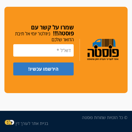
גלוק
די לאלימות
פאנל הלשכה על האלימות: "כישלון שמתחיל בחינוך
ונגמר במשטרה"
שמרו על קשר עם
פוסטה!!!
ניוזלטר יומי אל תיבת
מנכ"ל עכשיו
הדואר שלכם
בימ"ש מחוזי: החלטת עמית בכר לדחות מינוי מנכ"ל
חדש ללשכה אינה סבירה
משפחה ופוליטיקה
עו"ד גלעד מנשה ויאיר בכורו חגגו בר מצווה, שרי
הליכוד הפציצו
אתיקה בהקפאה
הקדנציה החוקית של ועדות האתיקה הסתיימה
והלשכה מצאה פתרון מאולתר
הזעקה
עשרות עורכי דין הפגינו בחיפה: "דמנו אינו הפקר,
© כל הזכויות שמורות פוסטה
דורשים הגנה וביטחון"
בניית אתר לעורך דין
על אלימות שוטרים, ושופטים