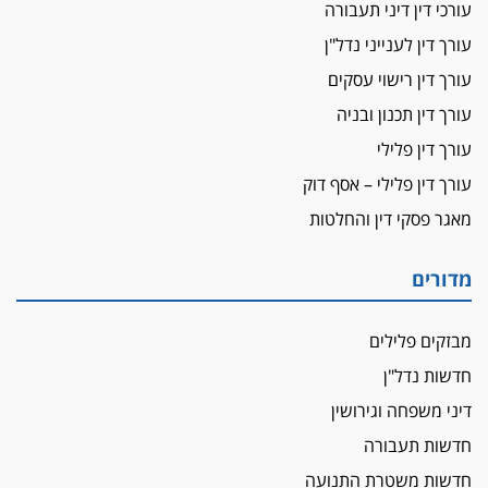
ביה"ד המשמעתי ביטל השעיה לצמיתות של
עורכי דין דיני תעבורה
עורכת-דין שהביעה שמחה ב-7 באוקטובר
עורך דין לענייני נדל"ן
אשם
עורך דין רישוי עסקים
עו"ד הלל בבייב הורשע בהונאת עשרות לקוחות,
עורך דין תכנון ובניה
ההסדר: 7-9 שנות מאסר
עורך דין פלילי
דין ומקרקעין
עורך דין פלילי – אסף דוק
עורך דין ברמת השרון נחקר בחשד למרמה בעסקת
נדל"ן
מאגר פסקי דין והחלטות
"אני מכינה 5-6 ג'וינטים ביום"
תובעת משטרתית פוטרה בחשד לעישון סמים
מדורים
שנחשף בפעילות בלשים בטלגרם
לא בכל יום
מבזקים פלילים
עו"ד שרון נהרי חיתן את בנו הבכור דניאל
חדשות נדל"ן
הכנסת אישרה
דיני משפחה וגירושין
הגבלת שכר טרחה בייצוג נכי צה"ל ונפגעי פעולות
חדשות תעבורה
איבה
חדשות משטרת התנועה