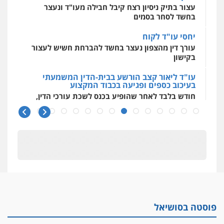
עצור בתיק ניסיון רצח קיבל חבילה מעו"ד ונעצר
בחשד לסחר בסמים
יחסי עו"ד לקוח
עורך דין מהצפון נעצר בחשד להברחת חשיש לעצור
בקישון
עו"ד ליאור קצב הורשע בבית-הדין המשמעתי
בעיכוב כספים ופגיעה בכבוד המקצוע
חודש בלבד לאחר שהופיע בכנס לשכת עורכי הדין,
קצב הורשע
10 מיליון
עורך-דין חשוד בהעלמת הכנסות והתחמקות ממס
רכישה
קטינים בסביבה מנוכרת
"ניכור הורי מכת מדינה": איך מתמודדים עם
ההשלכות ההרסניות של התופעה?
פוסטה בסושיאל
אלה המינויים
הוועדה לבחירת שופטים בחרה 26 שופטים ורשמים