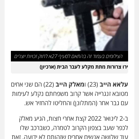
הצילומים בעמוד זה בהתאם לסעיף 27א לחוק זכויות יוצרים
ירו צרורות מתת מקלע לעבר הבית (ארכיון)
עלאא הייב
(23) ו
מאלק הייב
(22) הם שני אחים
מטובא זנגרייה אשר קרוב משפחתם נקלע לעימות
עם גבר אחר (המתלונן) והחליטו להחזיר אש.
ב-2 לינואר 2022 קצת אחרי חצות, הגיע מאלק
לכפר שעב בצפון הקרוב לטמרה, כשברכב שלו
עוד שלושה אנשים אחרים שזהותם לא ידועה, זאת