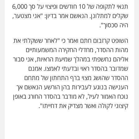
תנאי לתקופה של 10 חודשים ופיצוי על סך 6,000
מרכז התחלה חדשה
שקלים למתלונן. הנאשם אמר בדיון: "אני מצטער,
אסירים
עבירות מין
שירותים מקצועיים
לעורכי דין
היה סכסוך".
0544500346
השופט קרזבום חתם ואמר כי "לאחר ששקלתי את
מאיה בלום, עו"ס, טיפול ושיקום
מהות ההסדר, מחדלי החקירה המשמעותיים
טיפול בהתמכרויות
שירותים מקצועיים
לעורכי דין
אליהם נחשפתי במהלך שמיעת הראיות, אני סבור
0504062539
שמדובר בהסדר ראוי ובדעתי לאמצו. אמנם
ההסדר שהושג מצוי ברף התחתון של מתחם
עו"ד ד"ר אבי שקד
הענישה בנוגע לעבירות בהן הורשע הנאשם אך
עבירות כלכליות
הלבנת הון
חילוטים
עבירות פליליות
נוכח האמור לעיל, לא מודבר בהסדר החורג באופן
0544385337
קיצוני לקולה ואשר מצדיק את דחייתו".
איתי חקירות – שירותים לעורכי דין
חקירות פרטיות
חקירות כלכליות
חקירות
אישות
איתורים
0537865001