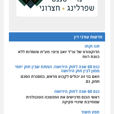
על סדר היום
כנס תובענות ייצוגיות: "בעקבות ה-AI התפתח טרנד
רונן הלל – מוניטין
תביעות הגנת הפרטיות"
מחיקת כתבות מגוגל ודחיקת אזכורים
שליליים
שירותים מקצועיים לעורכי דין
מחוז מרכז לפני הכנסת
0522508109
כנס תביעות ייצוגיות: הדילמה בין זכויות צרכנים
להגנה על עסקים קטנים
חדשות עורכי דין
אחסון אתרים
תנו וקחו
מהירות
הגנה
גיבוי
תמיכה
שירותים
מקצועיים לעורכי דין
הדוקטורט של עו"ד יואב ציוני: מע"מ ומוסדות ללא
כוונת רווח
כנס 60 שנה לחוק הירושה: המתח שבין חוק יחסי
ממון לבין חוק הירושה
מרכז התחלה חדשה
האם בני זוג יכולים לקבוע מראש, במסגרת הסכם
אסירים
עבירות מין
שירותים מקצועיים
לעורכי דין
ממון, גם
0544500346
כנס 60 שנה לחוק הירושה
ראשי הכנס מדגישים את המהפכה הטכנולגית
שמחייבת שינויי חקיקה
חפץ חשוד