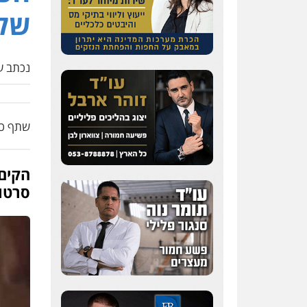
0507003001
של 
עו"ד אייל בסרגליק
פלילי
כלכלי
צווארון לבן
נכתב על
עורכי דין לענייני אסירים
אזרחי
נדל"ן / עסקים
0528488515
שתף כת
מנשה, אלמוג – עורכי דין
פלילי
עבירות תנועה
צווארון לבן
תעבורה
עורכי
דין לענייני אסירים
מעצרים
הקים
וחקירות
סרטו
0546470989
עו"ד אבי כהן
פלילי
פשיעה חמורה
קטינים
אלימות
סמים
עבירות מין
0523647066