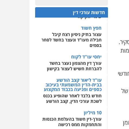
לעורכי דין
פלילי
עבירות מין
סמים
והימורים
פשיעה חמורה
ראשי הכנס מדגישים את
חקירות ומעצרים
צווארון לבן
המהפכה הטכנולגית שמחייבת
חדשות עורכי דין
והונאה
שינויי חקיקה
מרכז התחלה חדשה
אסירים
עבירות מין
0526885006
חפץ חשוד
שירותים מקצועיים לעורכי
דין
עצור בתיק ניסיון רצח קיבל
עו"ד שלי גורביץ – לוי
חבילה מעו"ד ונעצר בחשד לסחר
קיר.
משפט פלילי
פשיעה
0544500346
בסמים
חמורה
מעצרים וחקירות
מות
צבאי
תעבורה
מאיה בלום, עו"ס,
טיפול ושיקום
יחסי עו"ד לקוח
0544218336
טיפול בהתמכרויות
עורך דין מהצפון נעצר בחשד
שירותים מקצועיים לעורכי
להברחת חשיש לעצור בקישון
משרד עורכי דין חן ברוך
דין
ים לעונש ביקשה התביעה לגזור על הנאשם 20 חודשי
פלילי
דיני תעבורה
מעצרים
עו"ד ליאור קצב הורשע
וחקירות
0504062539
בבית-הדין המשמעתי בעיכוב
כספים ופגיעה בכבוד המקצוע
של
0505078733
עו"ד ד"ר אבי שקד
חודש בלבד לאחר שהופיע בכנס
עבירות כלכליות
הלבנת
לשכת עורכי הדין, קצב הורשע
הון
חילוטים
עבירות
משרד עורכי דין טאי
פליליות
שרקי
10 מיליון
0544385337
פלילי
אסירים
תעבורה
מרב"ד
עורך-דין חשוד בהעלמת הכנסות
מן
איתי חקירות –
והתחמקות ממס רכישה
שירותים לעורכי דין