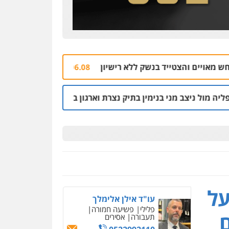
עו"ד שלי גורביץ – לוי
משפט פלילי
פשיעה
חמורה
מעצרים וחקירות
צבאי
תעבורה
0544218336
משרד עורכי דין חן ברוך
ד בנשק ללא רישיון
מלחמתו של האסיר הבטחוני 
06.08 | 20:43
פלילי
דיני תעבורה
מעצרים
וחקירות
בנימין בתיק נצרת וארגון בכרי
החשודים בפרשת ה
05.08 | 08:53
0505078733
משרד עורכי דין טאי
שרקי
פלילי
אסירים
תעבורה
מרב"ד
0547556464
על
עו"ד אילן אלימלך
פלילי
פשיעה חמורה
ם
תעבורה
אסירים