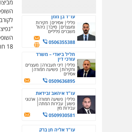
0502130230
מביצוע
השופט
עו"ד בן ממן
לקורב
פלילי
אסירים
חקירות
ומעצרים
סייבר
ניהול
"נפיצה
משברים פליליים
השופט
0506355388
18 חודשי מאסר ופיצוי של 5,000 שקל לכל מתלוננת (24 ינואר).
חליל ביאדי – משרד
עורכי דין
פלילי
דיני תעבורה
מעצרים
וחקירות
פשיעה חמורה
אסירים
0509636895
עו"ד איהאב זבידאת
פלילי
פשיעה חמורה
ארגוני
פשע
עבירות המתה
עבירות מין
0509930581
עו"ד אליה חן ברק