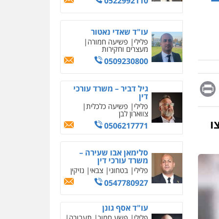
0522992110
עו"ד שאדי נאטור
פלילי
פשיעה חמורה
מעצרים וחקירות
0509230800
Messag
Print
Fa
E
גיל דביר – משרד עורכי
דין
פלילי
פשיעה כלכלית
צווארון לבן
ו
0506217771
איומים כתובים
תושב סכנין חשוד ששלח הודעות
סלימאן אבו שעירה –
משרד עורכי דין
מאיימות לעורך דין מקומי
פלילי
בטחוני
צבאי
נזיקין
אבי שקד מונה
0547780927
כחבר ועדת איסור הלבנת הון
בלשכת עורכי הדין
עו"ד אסף גונן
פלילי
פשע חמור
תעבורה