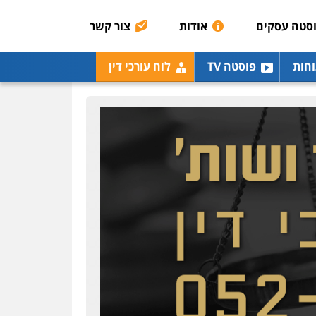
0506216048
סטה עסקים
אודות
צור קשר
עו"ד שלומי שרון
וחות
פוסטה TV
לוח עורכי דין
פלילי
צבאי
מעצרים
וחקירות
0547342002
עו"ד אלון קריטי
פלילי
כלכלי
אלימות
סמים
מעצרים
0525544654
עו"ד אסף דוק
פלילי
עבירות מין
סמים
והימורים
פשיעה חמורה
חקירות ומעצרים
צווארון לבן
והונאה
0526885006