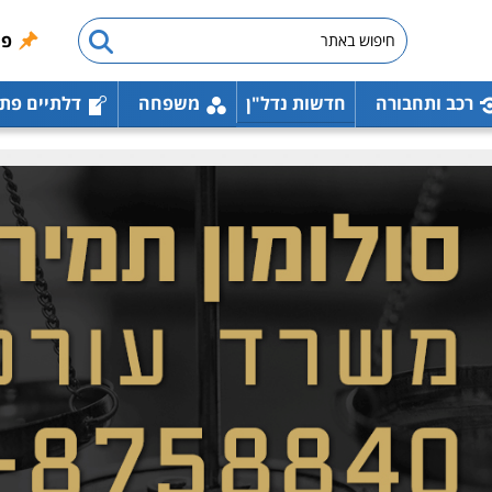
פו
רכב ותחבורה
חדשות נדל"ן
משפחה
דלתיים פת