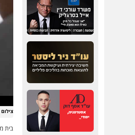
ויקי שמואל – משרד עו"ד
פלילי
משפט פלילי
0528959600
קורל קרוז – עורך דין
פלילי
משפט פלילי
0545437431
עו"ד עלי סעדי
פלילי
פשיעה חמורה
ליווי
וייצוג בחקירות ומעצרים
0508824984
עו"ד שגיא אקו
צילום 
פלילי
מעצרים וחקירות
סמים
עבירות מין
עורכי דין
לענייני אסירים
בית מ
0525279829