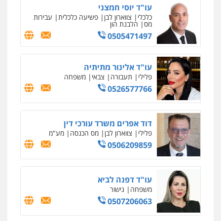
עו"ד יוסי חמצני
כלכלי
צווארון לבן
פשיעה כלכלית
עבירות
מס
הלבנת הון
0505471497
עו"ד אלינור מתיתיה
פלילי
תעבורה
צבאי
משפחה
0526577766
דוד אפרים משרד עורכי דין
פלילי
צווארון לבן
מס הכנסה
מע"מ
0506209859
עו"ד דפנה לביא
משפחה
גישור
0507206063