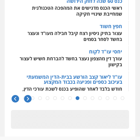
עצור בתיק ניסיון רצח קיבל חבילה מעו"ד ונעצר
0527448141
בחשד לסחר בסמים
יחסי עו"ד לקוח
עו"ד יפעת שוורץ סיל
עורך דין מהצפון נעצר בחשד להברחת חשיש לעצור
פלילי
תעבורה
בקישון
0523379525
עו"ד ליאור קצב הורשע בבית-הדין המשמעתי
בעיכוב כספים ופגיעה בכבוד המקצוע
עו"ד אריה פטר
חודש בלבד לאחר שהופיע בכנס לשכת עורכי הדין,
קצב הורשע
לשעבר סגן מנהל המחלקה הפלילית
בפרקליטות המדינה
0506217994
10 מיליון
עורך-דין חשוד בהעלמת הכנסות והתחמקות ממס
רכישה
עו"ד אביגדור פלדמן
קטינים בסביבה מנוכרת
פלילי
אסירים
צווארון לבן
זכויות אדם
אזרחי
"ניכור הורי מכת מדינה": איך מתמודדים עם
0505345826
ההשלכות ההרסניות של התופעה?
אלה המינויים
שחר מנדלמן, שלומציון גבאי מנדלמן
– משרד עורכי דין
הוועדה לבחירת שופטים בחרה 26 שופטים ורשמים