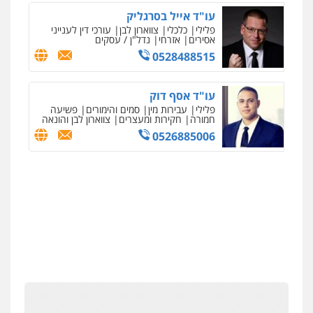
עו"ד אייל בסרגליק
פלילי
כלכלי
צווארון לבן
עורכי דין לענייני
אסירים
אזרחי
נדל"ן / עסקים
0528488515
עו"ד אסף דוק
פלילי
עבירות מין
סמים והימורים
פשיעה
חמורה
חקירות ומעצרים
צווארון לבן והונאה
0526885006