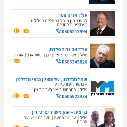
מרכז התחלה חדשה
אסירים
עבירות מין
שירותים מקצועיים
לעורכי דין
עו"ד אריה פטר
0544500346
לשעבר סגן מנהל המחלקה הפלילית
בפרקליטות המדינה
0506217994
מאיה בלום, עו"ס, טיפול ושיקום
טיפול בהתמכרויות
שירותים מקצועיים
לעורכי דין
עו"ד אביגדור פלדמן
0504062539
פלילי
אסירים
צווארון לבן
זכויות אדם
אזרחי
0505345826
עו"ד ד"ר אבי שקד
עבירות כלכליות
הלבנת הון
חילוטים
עבירות פליליות
שחר מנדלמן, שלומציון גבאי מנדלמן
– משרד עורכי דין
0544385337
פלילי
התמחות בייצוג בעבירות מין
0505522334
איתי חקירות – שירותים לעורכי דין
חקירות פרטיות
חקירות כלכליות
חקירות
אישות
איתורים
בר ציון – אוזן משרד עורכי דין
0537865001
פלילי
עבירות תנועה
תעבורה
פשיעה
חמורה