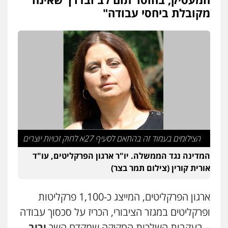
מקובלת ביחסי עבודה"
הצילומים בעמוד זה בהתאם לסעיף 27א לחוק זכויות יוצרים
המדינה נגד הממשלה. יו"ר ארגון הפרקליטים, עו"ד
אורית קורין (צילום תמר בצר)
ארגון הפרקליטים, המייצג כ-1,100 פרקליטות
ופרקליטים במגזר הציבורי, הכריז על סכסוך עבודה
– בעקבות השלכות החקיקה שמקדם השר
יריב