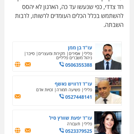
חד צדדי, כפי שנעשו עד כה, הארגון לא יהסס
מצגר ושות', חברת עורכי דין
להשתמש בכלל הכלים העומדים לרשותו, לרבות
נדל"ן / עסקים
משפחה
תעבורה
כלכלי
הוצאה לפועל
השבתה.
0545402829
ניר קידר – צלם
צילום עורכי דין
שירותים מקצועיים לעורכי
דין
עו"ד בן ממן
0504578527
פלילי
אסירים
חקירות ומעצרים
סייבר
ניהול משברים פליליים
0506355388
רונן הלל – מוניטין
מחיקת כתבות מגוגל ודחיקת אזכורים
שליליים
שירותים מקצועיים לעורכי דין
עו"ד דרוויש נאשף
0522508109
פלילי
פשיעה חמורה
זכויות אדם
0527448141
אחסון אתרים
מהירות
הגנה
גיבוי
תמיכה
שירותים
מקצועיים לעורכי דין
עו"ד יפעת שוורץ סיל
פלילי
תעבורה
0523379525