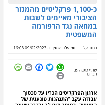
כ-1,100 פרקליטים מהמגזר
הציבורי מאיימים לשבות
במחאה נגד הרפורמה
המשפטית
נכתב על ידי
רועי זילברשטין
, ב-09/02/2023 16:08
sage
Facebook
Email
WhatsApp
Twitter
שתף כתבה עם
Print
חברים
ארגון הפרקליטים הכריז על סכסוך
עבודה עקב "התנהגות פוגענית של
המעסיק, בחוסר תום לב ובדרך שאינה