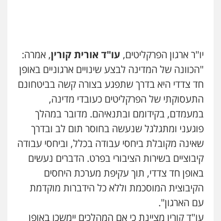
עו"ד רונן בנדל
משפט פלילי
פשיעה חמורה
פלילי
0524282442
יו"ר ארגון הפרקליטים,
עו"ד אורית קורין
, אמרה:
"הכוונה של המדינה לבצע שינויים ארגוניים באופן
עו"ד פיני פישלר
חד צדדי היא בדרך שתפגע בצורה קשה בביטחונם
פלילי
תעבורה
מח"ש
אזרחי
כלכלי
התעסוקתי של הפרקליטים כעובדי מדינה,
0505234000
במעמדם, בקידומם ובתנאיהם. מדובר במהלך
פוגעני ומתגלגל שנעשה בחוסר תום לב ובדרך
עו"ד שרון נהרי
פלילי
צווארון לבן
כלכלי
פשיעה כלכלית
שאינה מקובלת ביחסי עבודה בכלל, וביחסי עבודה
בינלאומי
הליכי הסגרה
קיבוציים בשירות הציבורי בפרט. הדברים נעשים
באופן חד צדדי, תוך עקיפת מערכת היחסים
הקיבוצית המוסכמת וללא כל הידברות מוקדמת
עו"ד (רו"ח) יואב ציוני
עבירות מס
הלבנת הון
שומות וערעורי מס
עם הארגון".
0505430819
עו"ד קורין מציינת כי אם המהלכים יימשכו באופן