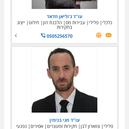
0549722872
עו"ד ג'וליאן חדאד
כלכלי
פלילי
עבירות מס
הלבנת הון
חילוט
ייצוג
בחקירות
0505256570
עו"ד אלי סרור
גולדמן ושות' – משרד עו"ד
מיסים
כלכלי
פלילי
צווארון לבן
כלכלי
עבירות מס
פשיטות רגל
הוצאה לפועל
איסור הלבנת הון
אזרחי
036966733
0522614884
עו"ד חגי בנימין
פלילי
צווארון לבן
חקירות ומעצרים
אסירים
נפגעי