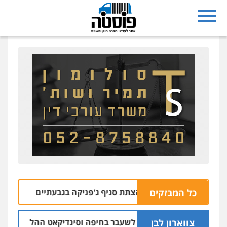
כל המבזקים
בחשד למעורבות בהצתת סניף ג'פניקה בגבעתיים
06.08 | 22:58
צווארון לבן
 אישום: יו"ר ש"ס לשעבר בחיפה וסינדיקאט ההלוואות של משפחת