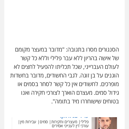
0544723840
0528959600
עו"ד ראוף נג'אר
קורל קרוז – עורך דין פלילי
פלילי
עורכי דין לענייני אסירים
מעצרים
סמים
רכוש
משפט פלילי
0548009246
0545437431
הסנגורים מסרו בתגובה: "מדובר במעצר מקומם
עו"ד אלון ארז
של אישה בהריון ללא עבר פלילי וללא כל קשר
עו"ד עלי סעדי
פלילי
צבאי
סמים
אלימות במשפחה
צווארון
פלילי
פשיעה חמורה
ליווי וייצוג בחקירות
לבן
לעולם העברייני, שכל תכליתו להפעיל לחצים לא
ומעצרים
0507368203
0508824984
הוגנים על בן זוגה. לגבי החשודים, מדובר בחשדות
מופרכים. לחשודים אין כל קשר לסחר בסמים או
שחר לדובסקי, עו"ד
עו"ד שגיא אקו
גידול סמים. מעצרם הוארך לצורכי חקירה ואנו
פלילי
מעצרים וחקירות
עבירות המתה
עורכי
פלילי
מעצרים וחקירות
סמים
עבירות מין
דין לענייני אסירים
עורכי דין לענייני אסירים
בטוחים שישוחררו מיד בתומה".
0507913332
0525279829
עו"ד איהאב ג'לג'ולי
אלי אונגר משרד עו"ד
פלילי
מעצרים וחקירות
עורכי דין לענייני
פלילי
פשיעה חמורה
מעצרים
מנהלי
רישוי