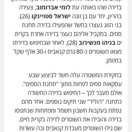
בדירה שהו באותה עת
לומי אברומוב
, צעירה
עו"ד אסף דוק
בהריון, יחד עם בן זוגה
ישראל סטויינקו
(26).
פלילי
עבירות מין
סמים והימורים
פשיעה
חמורה
חקירות ומעצרים
צווארון לבן והונאה
בני הזוג נעצרו בחשד שהפעילו בדירה תחנת
0526885006
סמים. במקביל אליהם נעצר בדירה אחרת בקרית
ים
בניהו מנשירוב
(28), לאחר שבחיפוש בדירתו
עו"ד שלי גורביץ – לוי
מצאו השוטרים כ-80 גרם קנאביס ו-30 אלף שקל
משפט פלילי
פשיעה חמורה
מעצרים
וחקירות
צבאי
תעבורה
במזומן.
0544218336
בחקירת המשטרה עלה חשד לביצוע שבע
עו"ד שאדי כבהא
עסקאות סמים לפחות מתוך "תחנת הסמים".
פלילי
עורכי דין לענייני אסירים
אולם מעבר לכך – החיפוש בדירה החשודה
0525556970
כתחנה "הוליד" שני תיקים נוספים. אחד מהם
נפתח בעקבות חשבון חשמל ומפתחות שנתפסו
משרד עורכי דין חן ברוך
בדירה והובילו את השוטרים לדירה בקרית חיים.
פלילי
דיני תעבורה
מעצרים וחקירות
0505078733
שם גילו השוטרים מעבדת קנאביס ובה עשרות