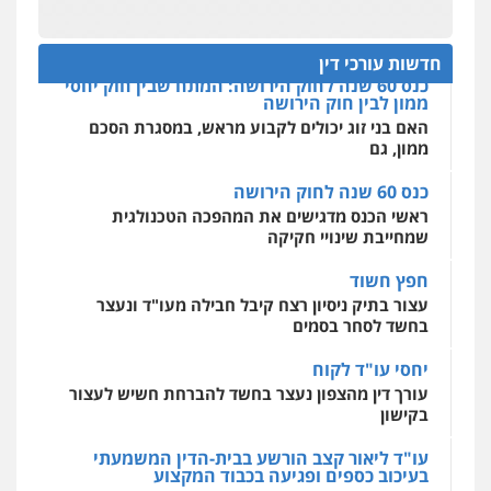
שליליים
שירותים מקצועיים לעורכי דין
עו"ד מוחמד סביחאת
הדוקטורט של עו"ד יואב ציוני: מע"מ ומוסדות ללא
0522508109
כוונת רווח
פלילי
תעבורה
פשיעה כלכלית
חדשות עורכי דין
0525077716
כנס 60 שנה לחוק הירושה: המתח שבין חוק יחסי
אחסון אתרים
ממון לבין חוק הירושה
מהירות
הגנה
גיבוי
תמיכה
שירותים
מקצועיים לעורכי דין
האם בני זוג יכולים לקבוע מראש, במסגרת הסכם
עו"ד יניב זוסמן
ממון, גם
פלילי
כלכלי
פשיעה חמורה
מעצרים
וחקירות
כנס 60 שנה לחוק הירושה
0525199949
מרכז התחלה חדשה
ראשי הכנס מדגישים את המהפכה הטכנולגית
אסירים
עבירות מין
שירותים מקצועיים
שמחייבת שינויי חקיקה
לעורכי דין
עו"ד אמיר נאטור
0544500346
חפץ חשוד
פלילי
פשיעה חמורה
צווארון לבן
מעצרים
עצור בתיק ניסיון רצח קיבל חבילה מעו"ד ונעצר
0543326767
בחשד לסחר בסמים
יחסי עו"ד לקוח
עו"ד פאדי זועבי
עורך דין מהצפון נעצר בחשד להברחת חשיש לעצור
פלילי
פשיעה חמורה
סמים
עורכי דין לענייני
בקישון
אסירים
תעבורה
0506984757
עו"ד ליאור קצב הורשע בבית-הדין המשמעתי
בעיכוב כספים ופגיעה בכבוד המקצוע