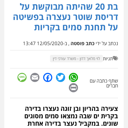
בת 20 שהיתה מבוקשת על
עו"ד משה פלמור
פלילי
כלכלי
צווארון לבן
עורכי דין לענייני
דריסת שוטר נעצרה בפשיטה
אסירים
0549732303
על תחנת סמים בקריות
סלימאן אבו שעירה – משרד עורכי דין
נכתב על ידי
כתב פוסטה
, ב-12/05/2020 13:47
פלילי
בטחוני
צבאי
נזיקין
0547780927
תגיות
לוי מלאך דדון - משרד עורכי דין
עו"ד אסף גונן
sage
Facebook
Email
WhatsApp
Twitter
פלילי
פשע חמור
תעבורה
צבא
מעצרים
וחקירות
שתף כתבה עם
Print
חברים
0542255161
גל דהן – משרד עורך דין פלילי
צעירה בהריון ובן זוגה נעצרו בדירה
פלילי
פשיעה חמורה
סמים
מעצרים
וחקירות
בקרית ים שבה נמצאו סמים מסוגים
0544723840
שונים. במקביל נעצר בדירה אחרת