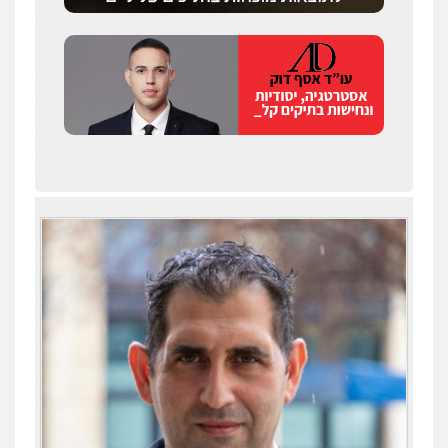
שחר לדובסקי, עו"ד
פלילי
מעצרים וחקירות
עבירות המתה
עורכי
דין לענייני אסירים
0507913332
עו"ד איהאב ג'לג'ולי
פלילי
מעצרים וחקירות
עורכי דין לענייני
אסירים
0505216700
עו"ד שלומי שרון
עו"ד תומר נוה