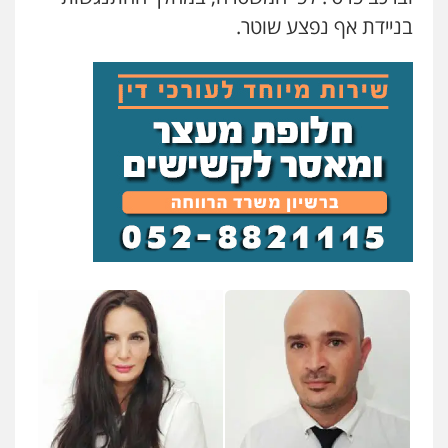
בניידת אף נפצע שוטר.
משרד עורכי דין טאי שרקי
פלילי
אסירים
תעבורה
מרב"ד
0547556464
עו"ד אילן אלימלך
פלילי
פשיעה חמורה
תעבורה
אסירים
0522992110
עו"ד שאדי נאטור
פלילי
פשיעה חמורה
מעצרים וחקירות
0509230800
משרד עורכי דין פארס פלאח
פלילי
צבאי
צווארון לבן והונאה
ביטוח לאומי