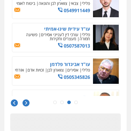
עו"ד עידית שינו-אמיתי
פלילי
עורכי דין לענייני אסירים
פשיעה
חמורה
מעצרים וחקירות
0507587013
עו"ד אביגדור פלדמן
פלילי
אסירים
צווארון לבן
זכויות אדם
אזרחי
0505345826
עו"ד יאיר בן סימון
פלילי
תעבורה
אזרחי
נזיקין
ביטוח
0505719060
עו"ד נס בן נתן
פלילי
כלכלי
פשיעה חמורה
נוער
0505555110