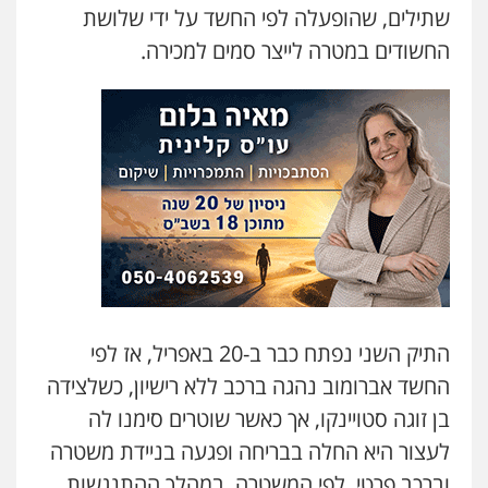
שתילים, שהופעלה לפי החשד על ידי שלושת
החשודים במטרה לייצר סמים למכירה.
עו"ד קארין לגטיוי
פלילי
פשיעה חמורה
מעצרים וחקירות
0507446995
עו"ד ירון גיגי
פלילי
צווארון לבן
מעצרים
הליכי הסגרה
0522249087
עו"ד רועי אטיאס
משפט פלילי
פשיעה חמורה
צווארון לבן
התיק השני נפתח כבר ב-20 באפריל, אז לפי
525043999
החשד אברומוב נהגה ברכב ללא רישיון, כשלצידה
בן זוגה סטויינקו, אך כאשר שוטרים סימנו לה
עו"ד אסף כהן
פלילי
פשיעה חמורה
סמים והימורים
לעצור היא החלה בבריחה ופגעה בניידת משטרה
מעצרים וחקירות
וברכב פרטי. לפי המשטרה, במהלך ההתנגשות
0526555488