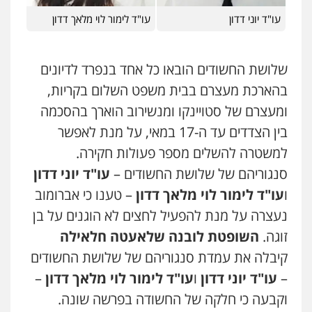
0549911449
עו"ד יוני דדון
עו"ד לימור לוי מלאך דדון
עו"ד עידית שינו-אמיתי
פלילי
עורכי דין לענייני אסירים
פשיעה
שלושת החשודים הובאו כל אחד בנפרד לדיונים
חמורה
מעצרים וחקירות
0507587013
בהארכת מעצרם בבית משפט השלום בקריות,
ומעצרם של סטויינקו ומנשירוב הוארך בהסכמה
עו"ד אביגדור פלדמן
עו"ד דותן דניאלי
בין הצדדים עד ה-17 במאי, על מנת לאפשר
פלילי
אסירים
צווארון לבן
זכויות אדם
אזרחי
פלילי
פשיעה חמורה
צווארון לבן
פשיעה
למשטרה להשלים מספר פעולות חקירה.
כלכלית
עורכי דין לענייני אסירים
נוער
0505345826
0542442982
סנגוריהם של שלושת החשודים –
עו"ד יוני דדון
ו
עו"ד לימור לוי מלאך דדון
– טענו כי אברומוב
עו"ד יאיר בן סימון
עו"ד שנהב אילון
נעצרה על מנת להפעיל לחצים לא הוגנים על בן
פלילי
תעבורה
אזרחי
נזיקין
ביטוח
פלילי
פשיעה חמורה
חקירות ומעצרים
נוער
עורכי דין לענייני אסירים
תעבורה
זוגה.
השופטת לובנה שלאעטה חלאילה
0505719060
0549475678
קיבלה את עמדת סנגוריהם של שלושת החשודים
–
עו"ד יוני דדון
ו
עו"ד לימור לוי מלאך דדון
–
עו"ד נס בן נתן
עו"ד אורנת קמרון
וקבעה כי חלקה של החשודה בפרשה שונה.
פלילי
כלכלי
פשיעה חמורה
נוער
פלילי
תעבורה
עורכי דין לענייני אסירים
משפחה
נוער