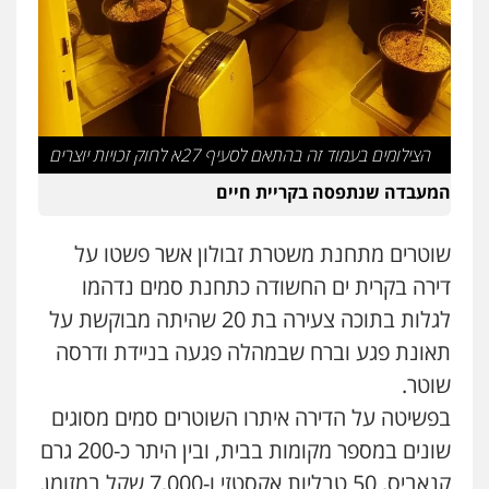
עו"ד שלומי שרון
פלילי
צבאי
מעצרים וחקירות
0547342002
הצילומים בעמוד זה בהתאם לסעיף 27א לחוק זכויות יוצרים
עו"ד אלון קריטי
פלילי
כלכלי
אלימות
סמים
מעצרים
המעבדה שנתפסה בקריית חיים
0525544654
שוטרים מתחנת משטרת זבולון אשר פשטו על
מנשה, אלמוג – עורכי דין
דירה בקרית ים החשודה כתחנת סמים נדהמו
פלילי
עבירות תנועה
צווארון לבן
תעבורה
לגלות בתוכה צעירה בת 20 שהיתה מבוקשת על
עורכי דין לענייני אסירים
מעצרים וחקירות
0546470989
תאונת פגע וברח שבמהלה פגעה בניידת ודרסה
שוטר.
עו"ד זוהר ארבל
בפשיטה על הדירה איתרו השוטרים סמים מסוגים
פלילי
פשיעה חמורה
מעצרים וחקירות
קטינים
שונים במספר מקומות בבית, ובין היתר כ-200 גרם
0538788878
קנאביס, 50 טבליות אקסטזי ו-7,000 שקל במזומן.