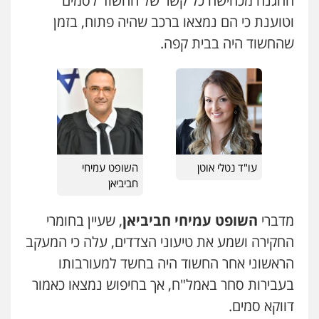
ההגנה מכחישה כל קשר של החשוד לסמים
עו"ד אייל אביטל
פלילי
פשיעה חמורה
מעצרים וחקירות
וטוענת כי הם נמצאו ברכב שהיה פתוח, בזמן
0544712201
שהחשוד היה בבית קפה.
עו"ד לימור רוט חזן
פלילי
מעצרים
צווארון לבן
פשיעה חמורה
0523407232
כבריאן, מזר – משרד עורכי דין
פלילי
מעצרים וחקירות
0543986802
עו"ד אשרף שחאדה
פלילי
פשיעה חמורה
מעצרים וחקירות
תעבורה
0549535659
עו"ד בועז קניג
עו"ד נטלי אוטן
השופט עמיחי
פלילי
משפחה
כלכלי
צבאי
חביביאן
0507003001
עו"ד איהאב ג'לג'ולי
פלילי
מעצרים וחקירות
עורכי דין לענייני
מדברי
השופט עמיחי חביביאן
, שעיין בחומרי
אסירים
החקירה ושמע את טיעוני הצדדים, עלה כי המעקב
0505216700
עו"ד אבי כהן
פלילי
פשיעה חמורה
קטינים
אלימות
הראשוני אחר החשוד היה בחשד למעורבותו
סמים
עבירות מין
בעבירות סחר באמל"ח, אך בחיפוש נמצאו כאמור
0523647066
עו"ד זקי אלעברה
פלילי
פשיעה חמורה
עורכי דין לענייני אסירים
דווקא סמים.
0559600005