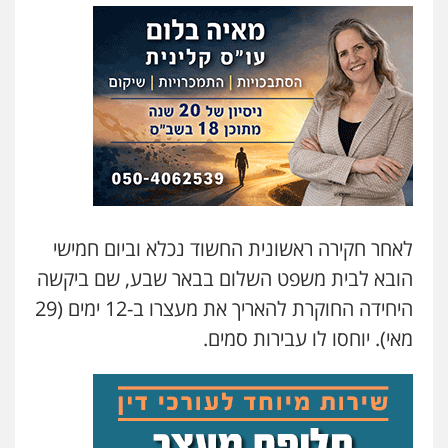
עו"ד נס בן נתן
פלילי
כלכלי
פשיעה חמורה
נוער
0505555110
עו"ד דניאל דרוביצקי
פלילי
משפחה
צבאי
0526409925
לאחר חקירה ראשונית החשוד נכלא וביום חמישי
עו"ד משה פלמור
הובא לבית משפט השלום בבאר שבע, שם ביקשה
פלילי
כלכלי
צווארון לבן
עורכי דין לענייני
אסירים
היחידה החוקרת להאריך את מעצרו ב-12 ימים (29
0549732303
מאי). יוחסו לו עבירות סמים.
עו"ד עמית רוזנצויג
משפט פלילי
דיני תעבורה
0532700200