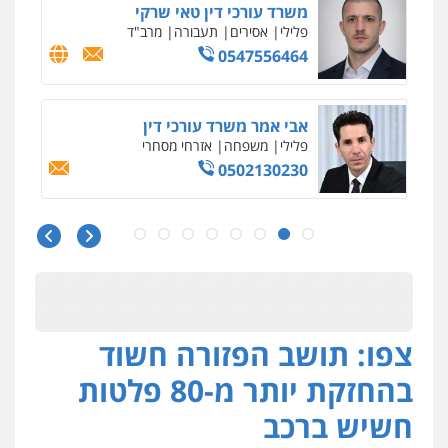
משרד עורכי דין טאי שרקי
פלילי
אסירים
תעבורה
מרב"ד
0547556464
אבי אמר משרד עורכי דין
פלילי
משפחה
אזרחי מסחרי
0502130230
חליל ביאדי – משרד עורכי דין
פלילי
דיני תעבורה
מעצרים וחקירות
פשיעה חמורה
אסירים
0509636895
צפו: תושב הפזורה חשוד
עו"ד איהאב זבידאת
פלילי
פשיעה חמורה
ארגוני פשע
עבירות
בהחזקת יותר מ-80 פלטות
המתה
עבירות מין
0509930581
חשיש ברכב