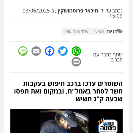
עו"ד יפעת שוורץ סיל
נכתב על ידי
מיכאל פרוסמושקין
, ב-03/06/2025
פלילי
תעבורה
15:09
0523379525
תגיות
חשיש
עו"ד נטלי אוטן
עו"ד אליה חן ברק
פלילי
פשיעה חמורה
ליווי וייצוג בחקירות
sage
Facebook
Email
WhatsApp
Twitter
ומעצרים
אסירים
נוער
שתף כתבה עם
0525914163
Print
חברים
עו"ד שאדי נאטור
פלילי
פשיעה חמורה
מעצרים וחקירות
השוטרים ערכו ברכב חיפוש בעקבות
0509230800
חשד לסחר באמל"ח, ובמקום זאת תפסו
שבעה ק"ג חשיש
גיל דביר – משרד עורכי דין
פלילי
פשיעה כלכלית
צווארון לבן
0506217771