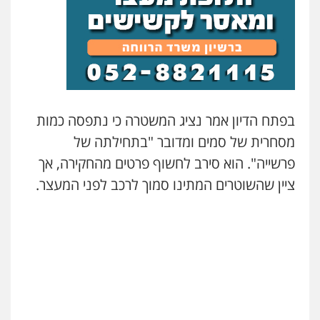
עו"ד אור בן שאנן
פלילי
מעצרים וחקירות
0549199449
עו"ד מוחמד רחאל
בפתח הדיון אמר נציג המשטרה כי נתפסה כמות
פלילי
פשיעה חמורה
צווארון לבן
צבאי
מעצרים וחקירות
מסחרית של סמים ומדובר "בתחילתה של
0502228917
פרשייה". הוא סירב לחשוף פרטים מהחקירה, אך
ציין שהשוטרים המתינו סמוך לרכב לפני המעצר.
בר ציון – אוזן משרד עורכי דין
פלילי
עבירות תנועה
תעבורה
פשיעה
חמורה
0505258475
עו"ד מוחמד סביחאת
פלילי
תעבורה
פשיעה כלכלית
0525077716