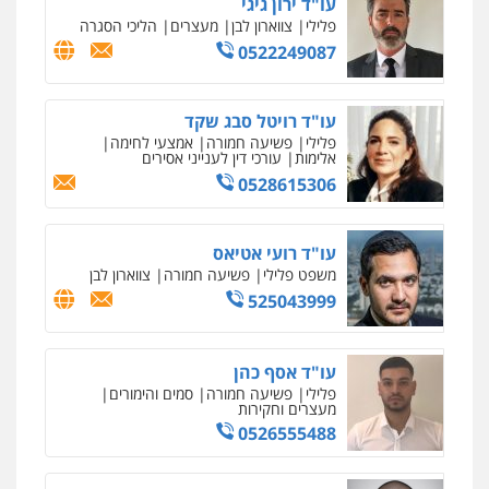
עו"ד ירון גיגי
פלילי
צווארון לבן
מעצרים
הליכי הסגרה
0522249087
עו"ד רויטל סבג שקד
פלילי
פשיעה חמורה
אמצעי לחימה
אלימות
עורכי דין לענייני אסירים
0528615306
עו"ד רועי אטיאס
משפט פלילי
פשיעה חמורה
צווארון לבן
525043999
עו"ד אסף כהן
פלילי
פשיעה חמורה
סמים והימורים
מעצרים וחקירות
0526555488