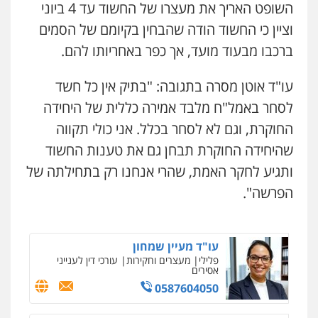
השופט האריך את מעצרו של החשוד עד 4 ביוני
קורל קרוז – עורך דין פלילי
משפט פלילי
וציין כי החשוד הודה שהבחין בקיומם של הסמים
0545437431
עו"ד מירב נוסבוים
ברכבו מבעוד מועד, אך כפר באחריותו להם.
פלילי
מעצרים וחקירות
נוער
עורכי דין
לענייני אסירים
עו"ד אוטן מסרה בתגובה: "בתיק אין כל חשד
0522331443
עו"ד עלי סעדי
פלילי
פשיעה חמורה
ליווי וייצוג בחקירות
לסחר באמל"ח מלבד אמירה כללית של היחידה
ומעצרים
רעות כהן – משרד עורכי דין
0508824984
החוקרת, וגם לא לסחר בכלל. אני כולי תקווה
פלילי
צווארון לבן
תעבורה
אסירים
מעצרים
שהיחידה החוקרת תבחן גם את טענות החשוד
וחקירות
0506277425
עו"ד תומר בנישתי
ותגיע לחקר האמת, שהרי אנחנו רק בתחילתה של
פלילי
מעצרים וחקירות
צווארון לבן
פשיעה
חמורה
הפרשה".
0546657865
עו"ד שאדי דבאח
פלילי
פשיעה כלכלית
תעבורה
0505643689
עו"ד מעיין שמחון
פלילי
מעצרים וחקירות
עורכי דין לענייני
אסירים
0587604050
עו"ד רעות שמחון
פלילי
אסירים
תעבורה