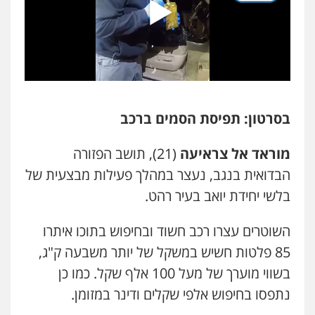
עו"ד אריה פטר
לשעבר סגן מנהל המחלקה הפלילית
בפרקליטות המדינה
0506217994
משרד עורכי דין פארס פלאח
פלילי
צבאי
צווארון לבן והונאה
ביטוח לאומי
בסרטון: תפיסת הסמים ברכב
0549911449
מוראד אל צראיעה
(21), תושב הפזורה
הבדואית בנגב, נעצר במהלך פעילות מבצעית של
עו"ד עידית שינו-אמיתי
פלילי
עורכי דין לענייני אסירים
פשיעה
בלשי יחידת יואב בעיר רהט.
חמורה
מעצרים וחקירות
0507587013
השוטרים עצרו רכב חשוד ובחיפוש בתוכו איתרו
85 פלטות חשיש במשקל של יותר משבעה ק"ג,
עו"ד יאיר בן סימון
בשווי מוערך של מעל 100 אלף שקל. כמו כן
פלילי
תעבורה
אזרחי
נזיקין
ביטוח
0505719060
נתפסו בחיפוש אלפי שקלים ודינר במזומן.