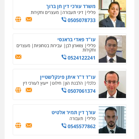
0507623810
משרד עורכי דין חן ברוך
פלילי
דיני תעבורה
מעצרים וחקירות
0505078733
עו"ד שנהב אילון
פלילי
פשיעה חמורה
חקירות ומעצרים
נוער
עורכי דין לענייני אסירים
תעבורה
0549475678
עו"ד פאדי בראנסי
פלילי
צווארון לבן
עבירות בטחוניות
מעצרים
וחקירות
0524122241
עו"ד יצחק איצקוביץ'
פלילי
פשיעה חמורה
צווארון לבן
0526655833
עו"ד ד"ר איתן פינקלשטיין
כלכלי
הלבנת הון
חילוט
ייעוץ לעורכי דין
0507061374
עו"ד שלומי שרון
פלילי
צבאי
מעצרים וחקירות
0547342002
עורך דין תמיר אלטיט
פלילי
תעבורה
0545577862
עו"ד אלון קריטי
פלילי
כלכלי
אלימות
סמים
מעצרים