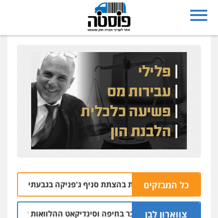
כל המבזקים
צרו בחשד למעורבות בהצתת סניף ג'פניקה בגבעתיים
06.08 | 22:58
צווארון לבן
ם: יו"ר ש"ס לשעבר בחיפה וסינדיקאט ההלוואות של משפחת הרינ