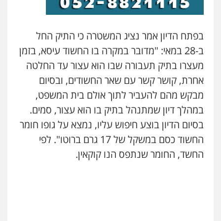
0522992110
בפתח הדיון אמר נציג המשטרה כי התיק החל
עו"ד שאדי נאטור
ב-28 במאי: "מדובר במקרה בו החשוד עיסא, בזמן
פלילי
פשיעה חמורה
מעצרים וחקירות
מעצרו בתיק תעבורה שבו הוא עצור עד החלטה
0509230800
אחרת, קושר קשר עם שאר החשודים, ובסיום
מבקש מהם להעביר לתוך אולם בית המשפט,
משרד עורכי דין פארס פלאח
במהלך דיון שמתנהל בתיק בו הוא עצור, סמים.
פלילי
צבאי
צווארון לבן והונאה
ביטוח לאומי
בסיום הדיון בוצע חיפוש עליו, נמצא על גופו חומר
0549911449
החשוד כסם במשקל של 17 גרם ברוטו". לפי
החשד, החומר שנתפס הנו קוקאין.
עו"ד עידית שינו-אמיתי
פלילי
עורכי דין לענייני אסירים
פשיעה
חמורה
מעצרים וחקירות
0507587013
עו"ד אביגדור פלדמן