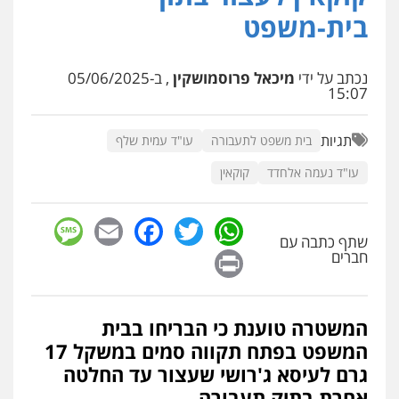
בית-משפט
שחר לדובסקי, עו"ד
פלילי
מעצרים וחקירות
עבירות המתה
עורכי
נכתב על ידי
מיכאל פרוסמושקין
, ב-05/06/2025
דין לענייני אסירים
15:07
0507913332
תגיות
בית משפט לתעבורה
עו"ד עמית שלף
עו"ד איהאב ג'לג'ולי
פלילי
מעצרים וחקירות
עורכי דין לענייני
עו"ד נעמה אלחדד
קוקאין
אסירים
0505216700
sage
Facebook
Email
WhatsApp
Twitter
שתף כתבה עם
Print
חברים
עו"ד שלומי שרון
פלילי
צבאי
מעצרים וחקירות
0547342002
המשטרה טוענת כי הבריחו בבית
המשפט בפתח תקווה סמים במשקל 17
עו"ד אלון קריטי
גרם לעיסא ג'רושי שעצור עד החלטה
פלילי
כלכלי
אלימות
סמים
מעצרים
אחרת בתיק תעבורה
0525544654