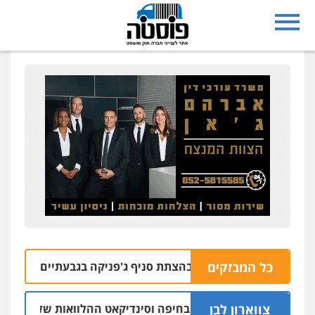
כל המבזקים
 בחשד למעורבות בהצתת סניף ג'פניקה בגבעתיים
06.08 | 22:58
צווארון לבן
 יו"ר ש"ס לשעבר בחיפה וסינדיקאט ההלוואות של משפחת הרינג