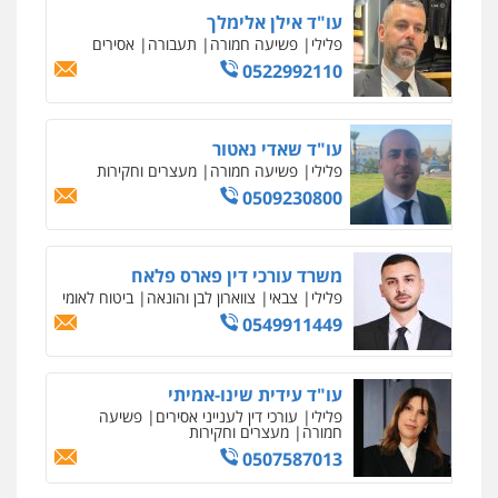
עו"ד יאיר בן סימון
פלילי
תעבורה
אזרחי
נזיקין
ביטוח
0505719060
עו"ד נס בן נתן
פלילי
כלכלי
פשיעה חמורה
נוער
0505555110
עו"ד משה פלמור
פלילי
כלכלי
צווארון לבן
עורכי דין לענייני
אסירים
0549732303
סלימאן אבו שעירה – משרד עורכי דין
פלילי
בטחוני
צבאי
נזיקין
0547780927