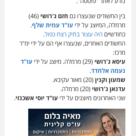
נודע לאתר "פוסטה".
0544218336
בין החשודים שנעצרו גם
חזם ג'רושי
(46)
עו"ד שאדי כבהא
מרמלה, המיוצג על ידי
עו"ד עמית שלף
.
פלילי
עורכי דין לענייני אסירים
כחודשיים
היה עצור בתיק רצח כפול
.
0525556970
החשודים האחרים, שנעצרו אף הם על ידי ימ"ר
מרכז:
משרד עורכי דין חן ברוך
עיסא ג'רושי
(29) מרמלה. מיוצג על ידי
עו"ד
פלילי
דיני תעבורה
מעצרים וחקירות
נעמה אלחדד
.
0505078733
שמעון וקנין
(20) מאור עקיבא.
עדנאן ג'רושי
(20) מרמלה.
עו"ד קארין לגטיוי
שני האחרונים מיוצגים על ידי
עו"ד יוסי אשכנזי
.
פלילי
פשיעה חמורה
מעצרים וחקירות
0507446995
עו"ד ירון גיגי
פלילי
צווארון לבן
מעצרים
הליכי הסגרה