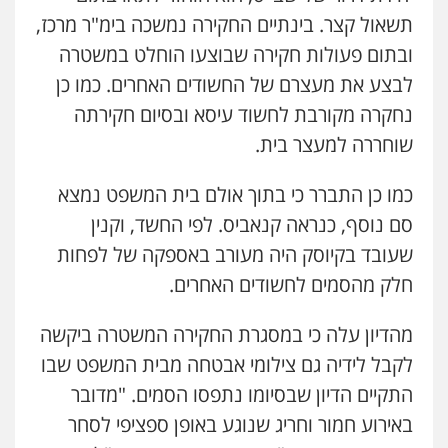
פלילי
בטחוני
צבאי
נזיקין
0542442982
תשאול קצר. בינתיים החקירה נמשכה בימ"ר מרכז,
0547780927
ובתום פעולות חקירה שבוצעו הוחלט במשטרה
עו"ד שנהב אילון
לבצע את מעצרם של החשודים האחרים. כמו כן
פלילי
פשיעה חמורה
חקירות ומעצרים
עו"ד אסף גונן
נוער
עורכי דין לענייני אסירים
תעבורה
נחקרה מקורבת לחשוד עיסא ובסיום חקירתה
פלילי
פשע חמור
תעבורה
צבא
מעצרים
0549475678
וחקירות
שוחררה למעצר בית.
0542255161
עו"ד אורנת קמרון
כמו כן התברר כי בתוך אולם בית המשפט נמצא
פלילי
תעבורה
עורכי דין לענייני אסירים
גל דהן – משרד עורך דין פלילי
סם נוסף, כנראה קנאביס. לפי החשד, וקנין
משפחה
נוער
פלילי
פשיעה חמורה
סמים
מעצרים
0505417090
וחקירות
שעובד בקיוסק היה מעורב באספקה של לפחות
0544723840
חלק מהסמים לחשודים האחרים.
שני אלגרבלי – משרד עורכי דין
עו"ד ראוף נג'אר
פלילי
עורכי דין לענייני אסירים
תעבורה
מהדיון עלה כי במסגרת החקירה המשטרה ביקשה
פלילי
עורכי דין לענייני אסירים
מעצרים
0507120031
לקבל לידיה גם צילומי אבטחה מבית המשפט שבו
סמים
רכוש
0548009246
התקיים הדיון שבסיומו נתפסו הסמים. "מדובר
באירוע חמור וחריג שנוגע באופן ספציפי לסחר
עו"ד אייל אביטל
עו"ד אלון ארז
פלילי
פשיעה חמורה
מעצרים וחקירות