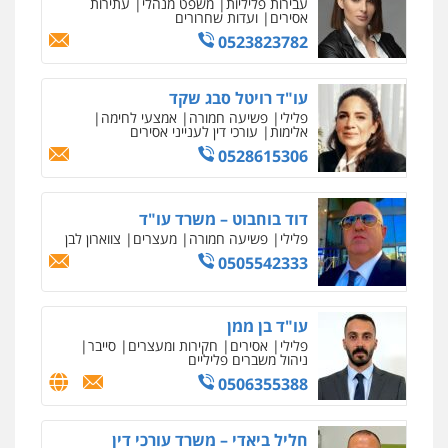
עבירות פליליות
משפט מנהלי
עתירות
אסירים
ועדות שחרורים
0523823782
עו"ד רויטל סבג שקד
פלילי
פשיעה חמורה
אמצעי לחימה
אלימות
עורכי דין לענייני אסירים
0528615306
דוד בוחבוט – משרד עו"ד
פלילי
פשיעה חמורה
מעצרים
צווארון לבן
0505542333
עו"ד בן ממן
פלילי
אסירים
חקירות ומעצרים
סייבר
ניהול משברים פליליים
0506355388
חליל ביאדי – משרד עורכי דין