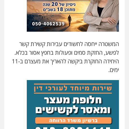
0522249087
עו"ד רועי אטיאס
משפט פלילי
פשיעה חמורה
צווארון לבן
525043999
המשטרה ייחסה לחשודים עבירות קשירת קשר
לפשע, החזקת סמים ופעולות בחפץ אסור בכלא.
עו"ד אסף כהן
היחידה החוקרת ביקשה להאריך את מעצרם ב-11
פלילי
פשיעה חמורה
סמים והימורים
מעצרים וחקירות
ימים.
0526555488
משרד עורכי דין טאי שרקי
פלילי
אסירים
תעבורה
מרב"ד
0547556464
עו"ד אילן אלימלך
פלילי
פשיעה חמורה
תעבורה
אסירים