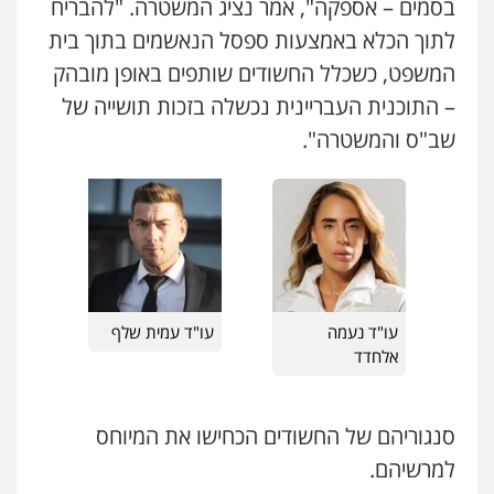
בסמים – אספקה", אמר נציג המשטרה. "להבריח
פלילי
צבאי
סמים
אלימות במשפחה
צווארון
0544712201
לבן
לתוך הכלא באמצעות ספסל הנאשמים בתוך בית
0507368203
המשפט, כשכלל החשודים שותפים באופן מובהק
עו"ד בועז קניג
– התוכנית העבריינית נכשלה בזכות תושייה של
שחר לדובסקי, עו"ד
פלילי
משפחה
כלכלי
צבאי
שב"ס והמשטרה".
פלילי
מעצרים וחקירות
עבירות המתה
עורכי
0507003001
דין לענייני אסירים
0507913332
ויקי שמואל – משרד עו"ד
עו"ד איהאב ג'לג'ולי
פלילי
משפט פלילי
פלילי
מעצרים וחקירות
עורכי דין לענייני
0528959600
אסירים
0505216700
עו"ד נעמה
עו"ד עמית שלף
קורל קרוז – עורך דין פלילי
אלחדד
משפט פלילי
עו"ד שלומי שרון
0545437431
פלילי
צבאי
מעצרים וחקירות
0547342002
סנגוריהם של החשודים הכחישו את המיוחס
למרשיהם.
עו"ד עלי סעדי
פלילי
פשיעה חמורה
ליווי וייצוג בחקירות