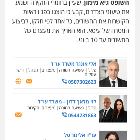
השופט גיא מימון
, שעיין בחומרי החקירה ושמע
עו"ד אלון קריטי
ומעצרים
פלילי
כלכלי
אלימות
סמים
מעצרים
0508824984
את טיעוני הצדדים, קבע כי הוצגו בפניו ראיות
0525544654
הקושרות את החשודים, כל אחד לפי חלקו, לביצוע
עו"ד שגיא אקו
המטרה של עיסא. הוא האריך את מעצרם של
פלילי
מעצרים וחקירות
סמים
עבירות מין
מנשה, אלמוג – עורכי דין
עורכי דין לענייני אסירים
החשודים עד 10 ביוני.
פלילי
עבירות תנועה
צווארון לבן
תעבורה
0525279829
עורכי דין לענייני אסירים
מעצרים וחקירות
0546470989
אלי אונגר משרד עו"ד
פלילי
פשיעה חמורה
מעצרים
מנהלי
רישוי
עו"ד זוהר ארבל
עסקים
פלילי
פשיעה חמורה
מעצרים וחקירות
0507302623
קטינים
0538788878
לוי מלאך דדון – משרד עו"ד
עו"ד אסף דוק
פלילי
פשיעה חמורה
מעצרים וחקירות
פלילי
עבירות מין
סמים והימורים
פשיעה
0544231863
חמורה
חקירות ומעצרים
צווארון לבן והונאה
0526885006
עו"ד אלינור טל