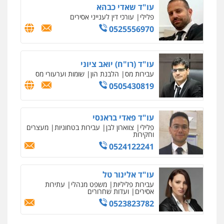
עו"ד שאדי כבהא
פלילי
עורכי דין לענייני אסירים
0525556970
עו"ד (רו"ח) יואב ציוני
עבירות מס
הלבנת הון
שומות וערעורי מס
0505430819
עו"ד פאדי בראנסי
פלילי
צווארון לבן
עבירות בטחוניות
מעצרים
וחקירות
0524122241
עו"ד אלינור טל
עבירות פליליות
משפט מנהלי
עתירות
אסירים
ועדות שחרורים
0523823782
ניר קידר – צלם
צילום עורכי דין
שירותים מקצועיים לעורכי