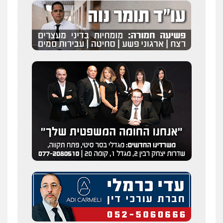
עו"ד איהאב ג'לג'ולי
פלילי
מעצרים וחקירות
עורכי דין לענייני
אסירים
0505216700
אייל בן שושן, עורך דין פלילי
פלילי
מעצרים וחקירות
פשיעה חמורה
נוער
רישום פלילי
0522763105
עו"ד שלומי שרון
פלילי
צבאי
מעצרים וחקירות
0547342002
עו"ד אלון קריטי
פלילי
כלכלי
אלימות
סמים
מעצרים
0525544654