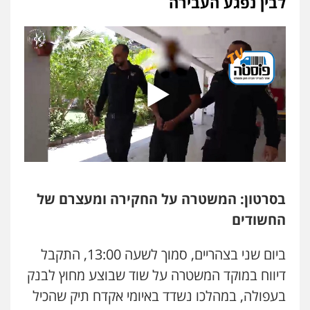
לבין נפגע העבירה
פלילי
פשיעה חמורה
מעצרים וחקירות
0507446995
משרד עורכי דין טאי שרקי
פלילי
אסירים
תעבורה
מרב"ד
0547556464
אברהם שהבזי – משרד עורכי דין
מיסים
כלכלי
פלילי
פשיעה כלכלית
הלבנת
הון
0504456555
בסרטון: המשטרה על החקירה ומעצרם של
החשודים
עו"ד אילן אלימלך
פלילי
פשיעה חמורה
תעבורה
אסירים
ביום שני בצהריים, סמוך לשעה 13:00, התקבל
0522992110
דיווח במוקד המשטרה על שוד שבוצע מחוץ לבנק
בעפולה, במהלכו נשדד באיומי אקדח תיק שהכיל
עו"ד יוסי חמצני