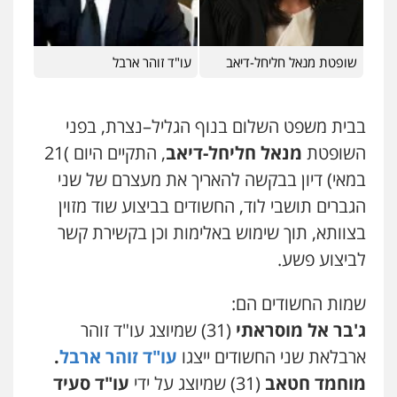
פלילי
עורכי דין לענייני אסירים
תעבורה
0507120031
עו"ד אלון קריטי
פלילי
כלכלי
אלימות
סמים
מעצרים
שופטת מנאל חליחל-דיאב
עו"ד זוהר ארבל
0525544654
עו"ד אייל אביטל
פלילי
פשיעה חמורה
מעצרים וחקירות
בבית משפט השלום בנוף הגליל–נצרת, בפני
עו"ד זוהר ארבל
0544712201
פלילי
פשיעה חמורה
מעצרים וחקירות
השופטת
מנאל חליחל-דיאב
, התקיים היום )21
קטינים
במאי) דיון בבקשה להאריך את מעצרם של שני
0538788878
עו"ד בועז קניג
הגברים תושבי לוד, החשודים בביצוע שוד מזוין
פלילי
משפחה
כלכלי
צבאי
בצוותא, תוך שימוש באלימות וכן בקשירת קשר
0507003001
לביצוע פשע.
מנשה, אלמוג – עורכי דין
שמות החשודים הם:
פלילי
עבירות תנועה
צווארון לבן
תעבורה
עורכי דין לענייני אסירים
מעצרים וחקירות
ג'בר אל מוסראתי
(31) שמיוצג עו"ד זוהר
0546470989
ארבלאת שני החשודים ייצגו
עו"ד זוהר ארבל
.
מוחמד חטאב
(31) שמיוצג על ידי
עו"ד סעיד
עו"ד אבי כהן