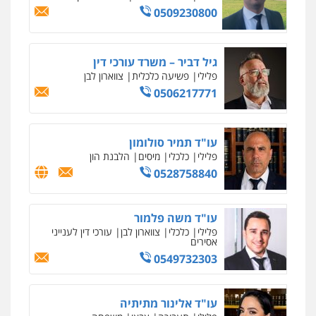
וחקירות
0544723840
עו"ד ראוף נג'אר
פלילי
עורכי דין לענייני אסירים
מעצרים
סמים
רכוש
0548009246
דוד אפרים משרד עורכי דין
פלילי
צווארון לבן
מס הכנסה
מע"מ
0506209859
עדי כרמלי – חברת עו"ד
פלילי
כלכלי
עורכי דין לענייני אסירים
0525060666
גיא זהבי משרד עורכי דין