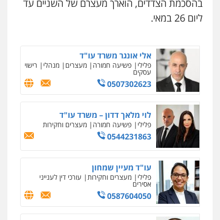
בהסכמת הצדדים, הוארך מעצרם של השניים עד
פלילי
מעצרים וחקירות
סמים
עבירות מין
עורכי דין לענייני אסירים
ליום 26 במאי.
0525279829
אלי אונגר משרד עו"ד
פלילי
פשיעה חמורה
מעצרים
מנהלי
רישוי
עסקים
0507302623
לוי מלאך דדון – משרד עו"ד
פלילי
פשיעה חמורה
מעצרים וחקירות
0544231863
עו"ד מעיין שמחון
פלילי
מעצרים וחקירות
עורכי דין לענייני
אסירים
0587604050