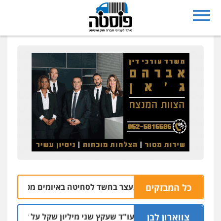
נצרת: בן 28 נעצר בחשד לסחיטה באיומים מטלפון שאינו שלו
כל המבזקים
צווארון לבן
מאסר בפועל לעו"ד שעקץ שני מיליון שקל על דירה השייכת לקו