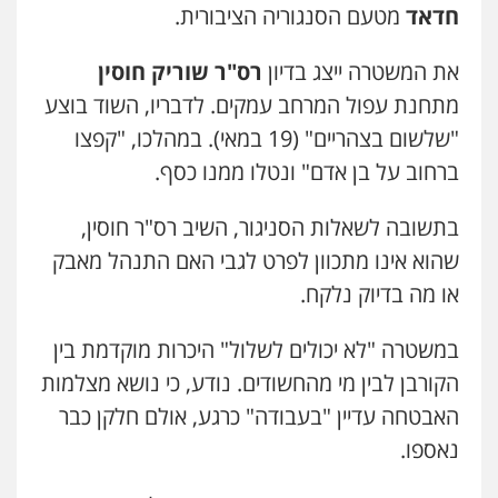
פלילי
פשיעה חמורה
קטינים
אלימות
חדאד
מטעם הסנגוריה הציבורית.
סמים
עבירות מין
0523647066
את המשטרה ייצג בדיון
רס"ר שוריק חוסין
מתחנת עפול המרחב עמקים. לדבריו, השוד בוצע
ויקי שמואל – משרד עו"ד
"שלשום בצהריים" (19 במאי). במהלכו, "קפצו
פלילי
משפט פלילי
ברחוב על בן אדם" ונטלו ממנו כסף.
0528959600
בתשובה לשאלות הסניגור, השיב רס"ר חוסין,
קורל קרוז – עורך דין פלילי
שהוא אינו מתכוון לפרט לגבי האם התנהל מאבק
משפט פלילי
או מה בדיוק נלקח.
0545437431
במשטרה "לא יכולים לשלול" היכרות מוקדמת בין
עו"ד עלי סעדי
הקורבן לבין מי מהחשודים. נודע, כי נושא מצלמות
פלילי
פשיעה חמורה
ליווי וייצוג בחקירות
ומעצרים
האבטחה עדיין "בעבודה" כרגע, אולם חלקן כבר
0508824984
נאספו.
עו"ד שגיא אקו