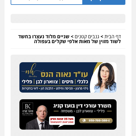
דף הבית
>
גנבים קטנים
>
שניים מלוד נעצרו בחשד
לשוד מזוין של מאות אלפי שקלים בעפולה
עדי כרמלי – חברת עו"ד
פלילי
כלכלי
עורכי דין לענייני אסירים
0525060666
גיא זהבי משרד עורכי דין
פלילי
משפחה
503456449