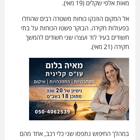
מאות אלפי שקלים (19 מאי).
כלכלי
צווארון לבן
פשיעה כלכלית
עבירות
מס
הלבנת הון
0505471497
אל המקום הוזנקו כוחות משטרה רבים שהחלו
בפעולות חקירה. הבוקר פשטו הכוחות על בתי
חשודים בעיר לוד ועצרו שני חשודים להמשך
עו"ד שאדי נאטור
פלילי
פשיעה חמורה
מעצרים וחקירות
חקירה (21 מאי).
0509230800
גיל דביר – משרד עורכי דין
פלילי
פשיעה כלכלית
צווארון לבן
0506217771
עו"ד תמיר סולומון
פלילי
כלכלי
מיסים
הלבנת הון
0528758840
במהלך החיפוש נתפסו שני כלי רכב, אחד מהם