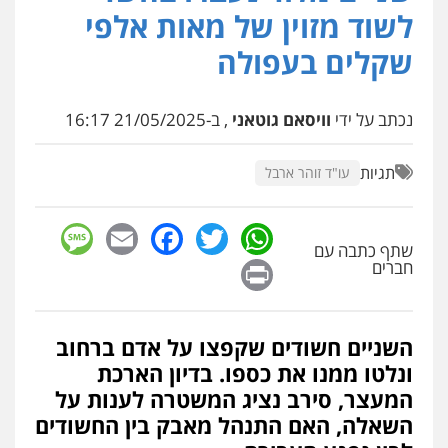
פלילי
כלכלי
אלימות
סמים
מעצרים
לשוד מזוין של מאות אלפי
0525544654
שקלים בעפולה
עו"ד זוהר ארבל
פלילי
פשיעה חמורה
מעצרים וחקירות
נכתב על ידי
וויסאם גוטאני
, ב-21/05/2025 16:17
קטינים
0538788878
תגיות
עו"ד זוהר ארבל
עו"ד שלי גורביץ – לוי
sage
Facebook
Email
WhatsApp
Twitter
משפט פלילי
פשיעה חמורה
מעצרים
וחקירות
צבאי
תעבורה
שתף כתבה עם
Print
חברים
0544218336
משרד עורכי דין חן ברוך
השניים חשודים שקפצו על אדם ברחוב
פלילי
דיני תעבורה
מעצרים וחקירות
ונלטו ממנו את כספו. בדיון הארכת
0505078733
המעצר, סירב נציג המשטרה לענות על
השאלה, האם התנהל מאבק בין החשודים
עו"ד קארין לגטיוי