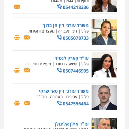
0547780927
עו"ד אסף גונן
פלילי
פשע חמור
תעבורה
צבא
מעצרים
וחקירות
0542255161
גל דהן – משרד עורך דין פלילי
פלילי
פשיעה חמורה
סמים
מעצרים
וחקירות
0544723840
עו"ד ראוף נג'אר
פלילי
עורכי דין לענייני אסירים
מעצרים
סמים
רכוש
0548009246
דוד אפרים משרד עורכי דין