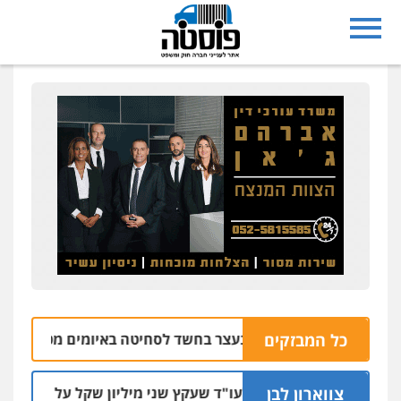
נצרת: בן 28 נעצר בחשד לסחיטה באיומים מטלפון שאינו שלו
כל המבזקים
צווארון לבן
מאסר בפועל לעו"ד שעקץ שני מיליון שקל על דירה השייכת לקוח