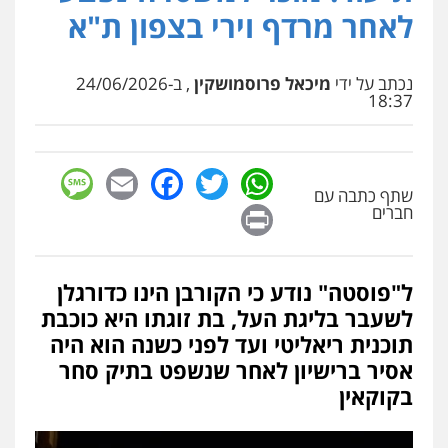
פלילי
מעצרים וחקירות
פשיעה חמורה
לאחר מרדף וירי בצפון ת"א
נוער
רישום פלילי
0522763105
נכתב על ידי
מיכאל פרוסמושקין
, ב-24/06/2026
18:37
עו"ד שלומי שרון
פלילי
צבאי
מעצרים וחקירות
0547342002
sage
Facebook
Email
WhatsApp
Twitter
שתף כתבה עם
Print
חברים
עו"ד אלון קריטי
פלילי
כלכלי
אלימות
סמים
מעצרים
0525544654
ל"פוסטה" נודע כי הקורבן הינו כדורגלן
לשעבר בליגת העל, בת זוגתו היא כוכבת
עו"ד דפנה לביא
תוכנית ריאליטי ועד לפני כשנה הוא היה
משפחה
גישור
אסיר ברישיון לאחר שנשפט בתיק סחר
0507206063
בקוקאין
עו"ד זוהר ארבל