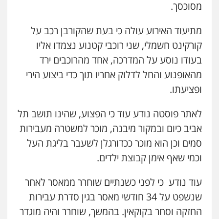
עו"ד בועז קניג
מסוכסך.
פלילי
משפחה
כלכלי
צבאי
עו"ד דפנה לביא
0507003001
משפחה
גישור
מתיעוד האירוע עולה כי בעת שהקורבן רכב על
0507206063
קורקינט חשמלי, שני רוכבי קטנוע נצמדו אליו
מנשה, אלמוג – עורכי דין
בעודו נוסע על המדרכה, אחד מהרוכבים ירד
פלילי
עבירות תנועה
צווארון לבן
תעבורה
עו"ד זוהר ארבל
עורכי דין לענייני אסירים
מעצרים וחקירות
מהאופנוע והחל לדלוק אחריו תוך כדי ביצוע הירי
פלילי
פשיעה חמורה
מעצרים וחקירות
0546470989
קטינים
ופציעתו.
0538788878
עו"ד אבי כהן
לאתר פוסטה נודע עוד כי הפצוע, שהינו תושב תל
פלילי
פשיעה חמורה
קטינים
אלימות
עו"ד אסף דוק
אביב כיום ובמקור מיבנה, מוכר למשטרה מעבירות
סמים
עבירות מין
פלילי
עבירות מין
סמים והימורים
פשיעה
0523647066
סמים וכן הוא מוכר ככדורגלן לשעבר בליגת העל
חמורה
חקירות ומעצרים
צווארון לבן והונאה
0526885006
וכמי שאף אימן קבוצת ילדים.
ויקי שמואל – משרד עו"ד
עוד נודע כי לפני כשנתיים שוחרר ממאסר לאחר
פלילי
משפט פלילי
0528959600
שנשפט על 34 חודשי מאסר בגין סדרת עבירות
החזקה וסחר בקוקאין. בהמשך, שוחרר והיה מוגדר