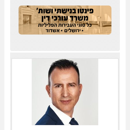
עו"ד איהאב ג'לג'ולי
פלילי
מעצרים וחקירות
עורכי דין לענייני
אסירים
0505216700
אייל בן שושן, עורך דין פלילי
פלילי
מעצרים וחקירות
פשיעה חמורה
נוער
רישום פלילי
0522763105
עו"ד שלומי שרון
פלילי
צבאי
מעצרים וחקירות
0547342002