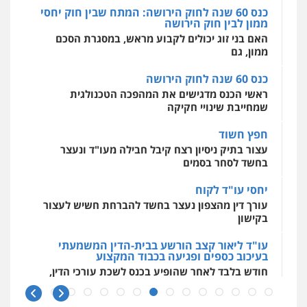
מרכז התחלה חדשה
אסירים
עבירות מין
שירותים מקצועיים
כנס 60 שנה לחוק הירושה
לעורכי דין
חליל ביאדי – משרד עורכי דין
ראשי הכנס מדגישים את המהפכה הטכנולגית
0544500346
פלילי
דיני תעבורה
מעצרים וחקירות
שמחייבת שינויי חקיקה
פשיעה חמורה
אסירים
0509636895
חפץ חשוד
מאיה בלום, עו"ס, טיפול ושיקום
עצור בתיק ניסיון רצח קיבל חבילה מעו"ד ונעצר
טיפול בהתמכרויות
שירותים מקצועיים
לעורכי דין
בחשד לסחר בסמים
עו"ד איהאב זבידאת
0504062539
פלילי
פשיעה חמורה
ארגוני פשע
עבירות
יחסי עו"ד לקוח
המתה
עבירות מין
עורך דין מהצפון נעצר בחשד להברחת חשיש לעצור
0509930581
עו"ד ד"ר אבי שקד
בקישון
עבירות כלכליות
הלבנת הון
חילוטים
עבירות פליליות
עו"ד ליאור קצב הורשע בבית-הדין המשמעתי
עו"ד יפעת שוורץ סיל
0544385337
בעיכוב כספים ופגיעה בכבוד המקצוע
פלילי
תעבורה
חודש בלבד לאחר שהופיע בכנס לשכת עורכי הדין,
0523379525
קצב הורשע
איתי חקירות – שירותים לעורכי דין
חקירות פרטיות
חקירות כלכליות
חקירות
10 מיליון
אישות
איתורים
עו"ד אליה חן ברק
עורך-דין חשוד בהעלמת הכנסות והתחמקות ממס
0537865001
פלילי
פשיעה חמורה
ליווי וייצוג בחקירות
רכישה
ומעצרים
אסירים
נוער