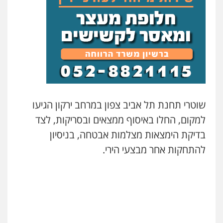
עו"ד ראוף נג'אר
פלילי
עורכי דין לענייני אסירים
מעצרים
סמים
רכוש
0548009246
דוד אפרים משרד עורכי דין
פלילי
צווארון לבן
מס הכנסה
מע"מ
0506209859
שוטרי תחנת תל אביב צפון במרחב ירקון הגיעו
למקום, החלו באיסוף ממצאים ובסריקות, לצד
עדי כרמלי – חברת עו"ד
בדיקת הימצאות מצלמות אבטחה, בניסיון
פלילי
כלכלי
עורכי דין לענייני אסירים
0525060666
להתחקות אחר מבצעי הירי.
גיא זהבי משרד עורכי דין
פלילי
משפחה
503456449