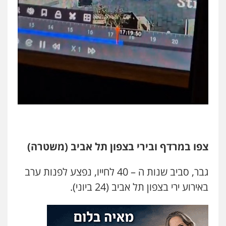
עו"ד קארין לגטיוי
פלילי
פשיעה חמורה
מעצרים וחקירות
0507446995
משרד עורכי דין טאי שרקי
פלילי
אסירים
תעבורה
מרב"ד
0547556464
עו"ד אילן אלימלך
פלילי
פשיעה חמורה
תעבורה
אסירים
0522992110
צפו במרדף ובירי בצפון תל אביב (משטרה)
גבר, סביב שנות ה – 40 לחייו, נפצע לפנות ערב
עו"ד שאדי נאטור
באירוע ירי בצפון תל אביב (24 ביוני).
פלילי
פשיעה חמורה
מעצרים וחקירות
0509230800