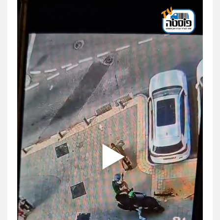
פלילי
פשיעה חמורה
מעצרים וחקירות
קטינים
0538788878
עו"ד אסף דוק
פלילי
עבירות מין
סמים והימורים
פשיעה
חמורה
חקירות ומעצרים
צווארון לבן והונאה
0526885006
עו"ד שלי גורביץ – לוי
משפט פלילי
פשיעה חמורה
מעצרים
וחקירות
צבאי
תעבורה
0544218336
משרד עורכי דין חן ברוך
פלילי
דיני תעבורה
מעצרים וחקירות
0505078733