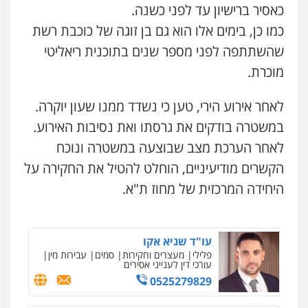
כאסיר ברישיון עד לפני כשנה.
קורל קרוז – עורך דין פלילי
משפט פלילי
כמו כן, בימים אלו הוא גם בן זוגה של כוכבת רשת
0545437431
שהשתתפה לפני מספר שנים בתוכנית ריאליטי
מוכרת.
עו"ד עלי סעדי
פלילי
פשיעה חמורה
ליווי וייצוג בחקירות
לאחר אירוע הירי, טען כי נשדד ממנו שעון יוקרה.
ומעצרים
0508824984
במשטרה בודקים את גרסתו ואת נסיבות האירוע.
לאחר הערכת מצב שבוצעה במשטרה ונוכח
עו"ד תומר בנישתי
הקשרים מודיעיניים, הוחלט להטיל את החקירה על
פלילי
מעצרים וחקירות
צווארון לבן
פשיעה
חמורה
היחידה המרכזית של מחוז ת"א.
0546657865
עו"ד שגיא אקו
פלילי
מעצרים וחקירות
סמים
עבירות מין
עורכי דין לענייני אסירים
0525279829