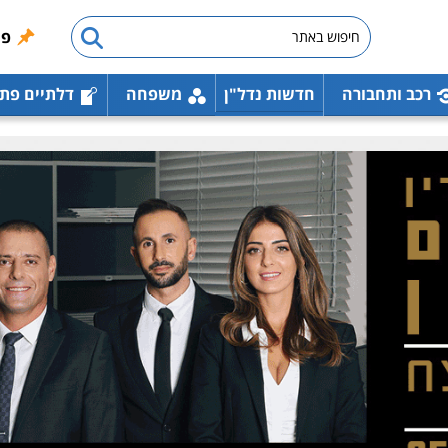
פו
רכב ותחבורה
חדשות נדל"ן
משפחה
דלתיים פת