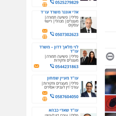
מחיקת כתבות מגוגל
0525279829
ודחיקת אזכורים שליליים
שירותים מקצועיים לעורכי
אלי אונגר משרד עו"ד
דין
פלילי
פשיעה חמורה
מעצרים
מנהלי
רישוי
0522508109
עסקים
אחסון אתרים
0507302623
מהירות
הגנה
גיבוי
תמיכה
שירותים מקצועיים
לוי מלאך דדון – משרד
לעורכי דין
עו"ד
Messag
Print
Fa
E
פלילי
פשיעה חמורה
מעצרים וחקירות
מרכז התחלה חדשה
0544231863
אסירים
עבירות מין
שירותים מקצועיים לעורכי
דין
עו"ד מעיין שמחון
פלילי
מעצרים וחקירות
0544500346
עורכי דין לענייני אסירים
מאיה בלום, עו"ס,
0587604050
טיפול ושיקום
טיפול בהתמכרויות
שירותים מקצועיים לעורכי
עו"ד שאדי כבהא
דין
פלילי
עורכי דין לענייני