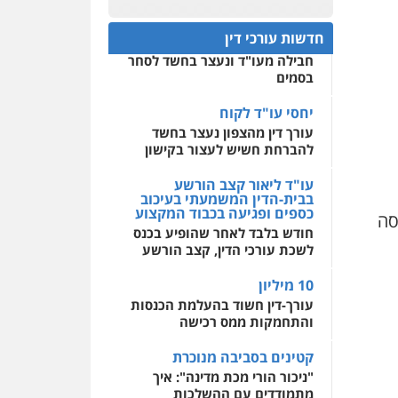
פלילי
אסירים
חקירות
ומעצרים
סייבר
ניהול
חפץ חשוד
0522508109
משברים פליליים
חדשות עורכי דין
עצור בתיק ניסיון רצח קיבל
חבילה מעו"ד ונעצר בחשד לסחר
אחסון אתרים
0506355388
בסמים
מהירות
הגנה
גיבוי
תמיכה
שירותים מקצועיים
לעורכי דין
יחסי עו"ד לקוח
עו"ד דרוויש נאשף
עורך דין מהצפון נעצר בחשד
פלילי
פשיעה חמורה
זכויות
אדם
להברחת חשיש לעצור בקישון
מרכז התחלה חדשה
0527448141
אסירים
עבירות מין
עו"ד ליאור קצב הורשע
שירותים מקצועיים לעורכי
בבית-הדין המשמעתי בעיכוב
דין
כספים ופגיעה בכבוד המקצוע
חליל ביאדי – משרד
סה
עורכי דין
חודש בלבד לאחר שהופיע בכנס
0544500346
פלילי
דיני תעבורה
מעצרים
לשכת עורכי הדין, קצב הורשע
וחקירות
פשיעה חמורה
אסירים
10 מיליון
0509636895
עורך-דין חשוד בהעלמת הכנסות
והתחמקות ממס רכישה
עו"ד איהאב זבידאת
פלילי
פשיעה חמורה
ארגוני
קטינים בסביבה מנוכרת
פשע
עבירות המתה
עבירות מין
"ניכור הורי מכת מדינה": איך
מתמודדים עם ההשלכות