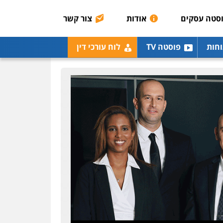
0507003001
סטה עסקים
אודות
צור קשר
מנשה, אלמוג – עורכי דין
וחות
פוסטה TV
לוח עורכי דין
פלילי
עבירות תנועה
צווארון לבן
תעבורה
עורכי
דין לענייני אסירים
מעצרים
וחקירות
0546470989
עו"ד אבי כהן
פלילי
פשיעה חמורה
קטינים
אלימות
סמים
עבירות מין
0523647066
ויקי שמואל – משרד עו"ד
פלילי
משפט פלילי
0528959600