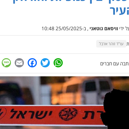
עיר
 ידי
וויסאם גוטאני
, ב-25/05/2025 10:48
ת
עו"ד זוהר ארבל
e
cebook
mail
WhatsApp
Twitter
בה עם חברים