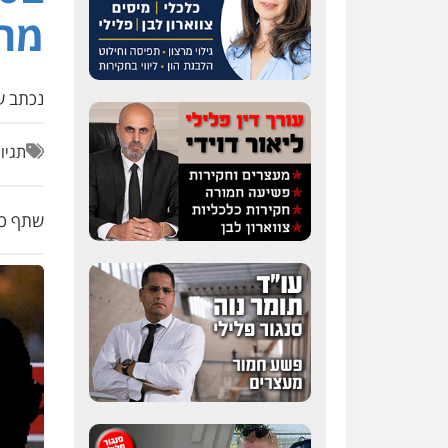
מה
נכתב על
תגיו
שתף כת