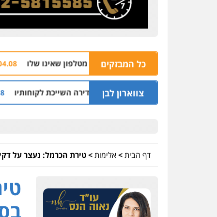
כל המבזקים
הצהרת ת
04.08 | 16:32
צווארון לבן
שני מיליון שקל על דירה השייכת לקוחותיו
חלק מ
03.08 | 19:52
דף הבית
>
אלימות
>
טירת הכרמל: נעצר על דקיר
טיר
בסכ