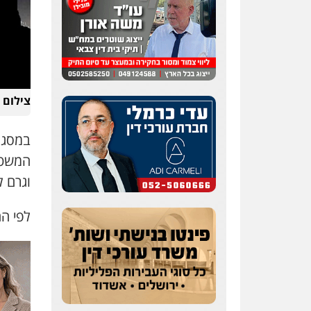
צילום 
במסגר
המשט
וגרם ל
לפי הח