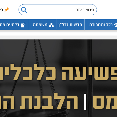
פו
רכב ותחבורה
חדשות נדל"ן
משפחה
דלתיים פת