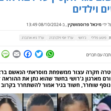
ם וילדים
 ידי
מיכאל פרוסמושקין
, ב-08/10/2024 13:49
ת
פיגוע פלילי
ג'רושי
עו"ד יוסי זילברברג
עו"ד גיא ארנברג
e
cebook
mail
WhatsApp
Twitter
בה עם חברים
רה חקרה עצור ממשפחת מוסראתי הנאשם בר
רם מארגון ג'רושי בחשד שהוא נתן את ההוראה *
נוסף שוחרר, חשוד בגיר אמור להשתחרר בקרוב