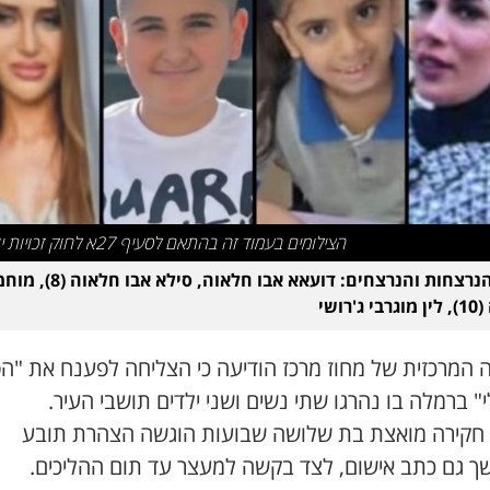
הצילומים בעמוד זה בהתאם לסעיף 27א לחוק זכויות יוצרים
ארבע הנרצחות והנרצחים: דועאא אבו חלא
ג'רושי
ה המרכזית של מחוז מרכז הודיעה כי הצליחה לפענח את "הפ
" ברמלה בו נהרגו שתי נשים ושני ילדים תושבי העיר.
 חקירה מואצת בת שלושה שבועות הוגשה הצהרת תובע
ך גם כתב אישום, לצד בקשה למעצר עד תום ההליכים.