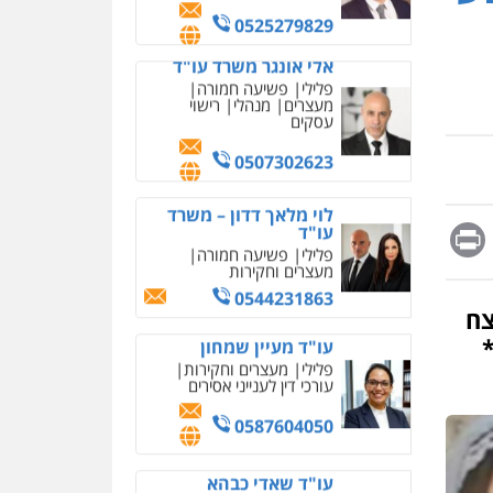
מחיקת כתבות מגוגל
0525279829
ודחיקת אזכורים שליליים
שירותים מקצועיים לעורכי
אלי אונגר משרד עו"ד
דין
פלילי
פשיעה חמורה
מעצרים
מנהלי
רישוי
0522508109
עסקים
אחסון אתרים
0507302623
מהירות
הגנה
גיבוי
תמיכה
שירותים מקצועיים
לוי מלאך דדון – משרד
לעורכי דין
עו"ד
Messag
Print
Fa
E
פלילי
פשיעה חמורה
מעצרים וחקירות
מרכז התחלה חדשה
0544231863
אסירים
עבירות מין
שירותים מקצועיים לעורכי
צח
דין
עו"ד מעיין שמחון
פלילי
מעצרים וחקירות
0544500346
עורכי דין לענייני אסירים
מאיה בלום, עו"ס,
0587604050
טיפול ושיקום
טיפול בהתמכרויות
שירותים מקצועיים לעורכי
איומים כתובים
עו"ד שאדי כבהא
דין
תושב סכנין חשוד ששלח הודעות
פלילי
עורכי דין לענייני