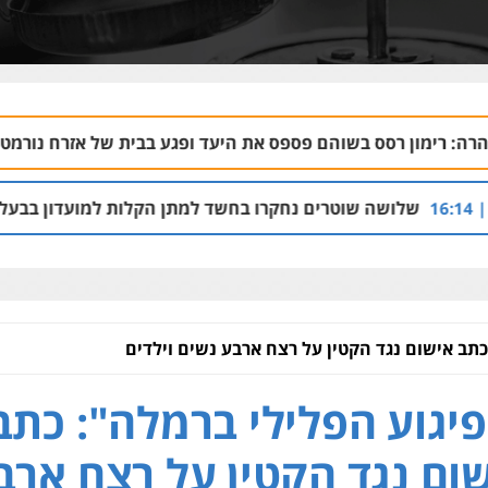
שוהם פספס את היעד ופגע בבית של אזרח נורמטיבי
06.08 | 22:21
טרים נחקרו בחשד למתן הקלות למועדון בבעלות אחיו של "הצל
כתב אישום נגד הקטין על רצח ארבע נשים וילדים
יגוע הפלילי ברמלה": כתב
ום נגד הקטין על רצח ארב