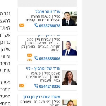
0526885006
עו"ד שלי גורביץ – לוי
נגד ה
משפט פלילי
פשיעה
למעצר
חמורה
מעצרים וחקירות
צבאי
תעבורה
לאתר 
0544218336
אשר נ
משרד עורכי דין חן ברוך
כמו כ
פלילי
דיני תעבורה
מעצרים
שלהן 
וחקירות
ואחרי 
0505078733
במקבי
אותו ל
עו"ד קארין לגטיוי
פלילי
פשיעה חמורה
מעצרים וחקירות
מפקד 
0507446995
המרכז
הפעלת 
משרד עורכי דין טאי
שרקי
הממצא