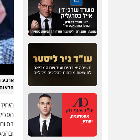
חלאוה (10), לין מוגרבי 
היחיד
הפלילי
בסיום
ובהמש