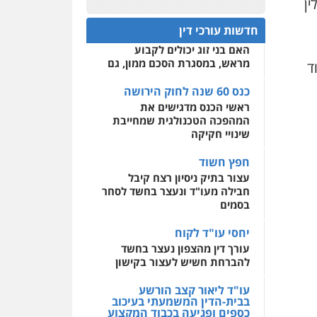
ין
פלילי
אסירים
חקירות
כנס 60 שנה לחוק הירושה:
ומעצרים
סייבר
ניהול
המתח שבין חוק יחסי ממון
0522508109
משברים פליליים
חדשות עורכי דין
לבין חוק הירושה
האם בני זוג יכולים לקבוע
אחסון אתרים
0506355388
מראש, במסגרת הסכם ממון, גם
, תושב לוד
מהירות
הגנה
גיבוי
תמיכה
שירותים מקצועיים
לעורכי דין
כנס 60 שנה לחוק הירושה
עו"ד דרוויש נאשף
ראשי הכנס מדגישים את
פלילי
פשיעה חמורה
זכויות
אדם
המהפכה הטכנולגית שמחייבת
מרכז התחלה חדשה
שינויי חקיקה
0527448141
אסירים
עבירות מין
שירותים מקצועיים לעורכי
חפץ חשוד
דין
חליל ביאדי – משרד
עצור בתיק ניסיון רצח קיבל
עורכי דין
חבילה מעו"ד ונעצר בחשד לסחר
0544500346
פלילי
דיני תעבורה
מעצרים
בסמים
וחקירות
פשיעה חמורה
אסירים
יחסי עו"ד לקוח
0509636895
עורך דין מהצפון נעצר בחשד
להברחת חשיש לעצור בקישון
עו"ד איהאב זבידאת
פלילי
פשיעה חמורה
ארגוני
פשע
עבירות המתה
עו"ד ליאור קצב הורשע
עבירות מין
בבית-הדין המשמעתי בעיכוב
כספים ופגיעה בכבוד המקצוע