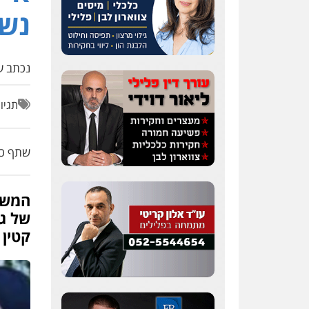
נשי
נכתב על
תגיו
שתף כת
המשט
של גו
קטין 