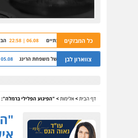
 סניף ג'פניקה בגבעתיים
כל המבזקים
הבהרה: רימון רסס ב
06.08 | 22:58
צווארון לבן
וסינדיקאט ההלוואות של משפחת הרינג
שלושה שו
05.08 | 16:14
דף הבית
>
אלימות
>
"הפיגוע הפלילי ברמלה": 
"הפ
איש