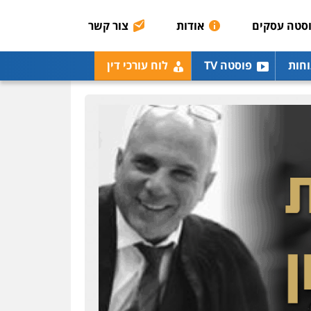
0507003001
סטה עסקים
אודות
צור קשר
מנשה, אלמוג – עורכי דין
וחות
פוסטה TV
לוח עורכי דין
פלילי
עבירות תנועה
צווארון לבן
תעבורה
עורכי
דין לענייני אסירים
מעצרים
וחקירות
0546470989
עו"ד אבי כהן
פלילי
פשיעה חמורה
קטינים
אלימות
סמים
עבירות מין
0523647066
ויקי שמואל – משרד עו"ד
פלילי
משפט פלילי
0528959600