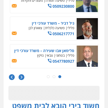
פלילי
פשיעה חמורה
מעצרים וחקירות
0509230800
גיל דביר – משרד עורכי דין
פלילי
פשיעה כלכלית
צווארון לבן
0506217771
סלימאן אבו שעירה – משרד עורכי דין
פלילי
בטחוני
צבאי
נזיקין
0547780927
עו"ד אסף גונן
פלילי
פשע חמור
תעבורה
צבא
מעצרים
וחקירות
0542255161
חשוד בירי הובא לבית משפט
גל דהן – משרד עורך דין פלילי