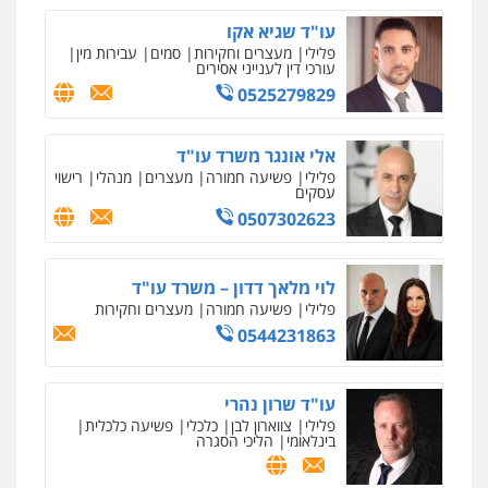
עו"ד שגיא אקו
עו"ד אלון קריטי
פלילי
מעצרים וחקירות
סמים
עבירות מין
פלילי
כלכלי
אלימות
סמים
מעצרים
עורכי דין לענייני אסירים
0525544654
0525279829
אלי אונגר משרד עו"ד
עו"ד זוהר ארבל
פלילי
פשיעה חמורה
מעצרים
מנהלי
רישוי
פלילי
פשיעה חמורה
מעצרים וחקירות
עסקים
קטינים
0507302623
0538788878
לוי מלאך דדון – משרד עו"ד
פלילי
פשיעה חמורה
מעצרים וחקירות
0544231863
עו"ד שרון נהרי
פלילי
צווארון לבן
כלכלי
פשיעה כלכלית
בינלאומי
הליכי הסגרה