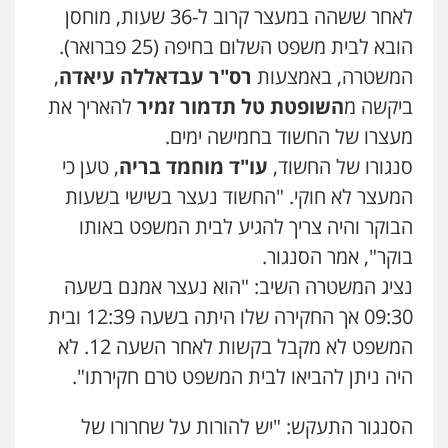
לאחר ששהה במעצר קרוב ל-36 שעות, מוחסן
פלילי
פשיעה חמורה
מעצרים וחקירות
קטינים
הובא לבית משפט השלום בחיפה (25 פברואר).
0538788878
המשטרה, באמצעות
רס"ר עבדאללה עיאדה
,
ביקשה מ
השופטת טל תדמור זמיר
להאריך את
עו"ד שלי גורביץ – לוי
משפט פלילי
פשיעה חמורה
מעצרים
מעצרו של החשוד בחמישה ימים.
וחקירות
צבאי
תעבורה
סנגורו של החשוד,
עו"ד מוחמד בריה
, טען כי
0544218336
המעצר לא חוקי. "החשוד נעצר בשישי בשעות
הבוקר והיה צריך להגיע לבית המשפט באותו
משרד עורכי דין חן ברוך
בוקר", אמר הסנגור.
פלילי
דיני תעבורה
מעצרים וחקירות
0505078733
נציג המשטרה השיב: "הוא נעצר אמנם בשעה
09:30 אך החקירה שלו היתה בשעה 12:39 ובית
המשפט לא מקבל בקשות לאחר השעה 12. לא
משרד עורכי דין טאי שרקי
פלילי
אסירים
תעבורה
מרב"ד
היה ניתן להביאו לבית המשפט טרם חקירתו".
0547556464
הסנגור התעקש: "יש להורות על שחרורו של