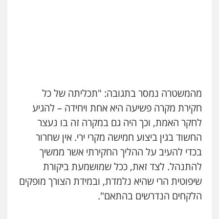
ויקי שמואל – משרד עו"ד
גיא זהבי משרד עורכי דין
פלילי
משפט פלילי
פלילי
משפחה
0528959600
503456449
עו"ד איהאב ג'לג'ולי
קורל קרוז – עורך דין פלילי
פלילי
מעצרים וחקירות
עורכי דין לענייני
משפט פלילי
אסירים
0545437431
מהמשטרה נמסר בתגובה: "תכליתה של כל
0505216700
חקירת מקרה פשיעה היא אחת ויחידה – להגיע
לחקר האמת, וכך היה גם במקרה זה בו נעצר
עו"ד עלי סעדי
אייל בן שושן, עורך דין פלילי
פלילי
פשיעה חמורה
ליווי וייצוג בחקירות
פלילי
מעצרים וחקירות
פשיעה חמורה
החשוד בגין ביצוע חמישה מקרי ירי. אין שחרור
ומעצרים
נוער
רישום פלילי
0508824984
בכדי להעיב על ההליך החקירתי אשר ממשיך
0522763105
להתנהל. לצד זאת, ככל שמושמעת ביקורת
עו"ד תומר בנישתי
שיפוטית הרי שהיא נלמדת, ובמידת הצורך מופקים
עו"ד שלומי שרון
פלילי
מעצרים וחקירות
צווארון לבן
פשיעה
פלילי
צבאי
מעצרים וחקירות
חמורה
הלקחים הנדרשים בהתאם".
0547342002
0546657865