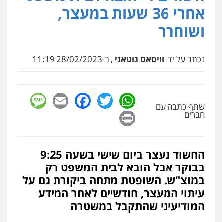
פלילי
פשיעה חמורה
סמים
מעצרים
אחרי 36 שעות במעצר,
וחקירות
0544723840
ושוחרר
עו"ד ראוף נג'אר
פלילי
עורכי דין לענייני אסירים
מעצרים
נכתב על ידי
וויסאם גוטאני
, ב-28/02/2023 11:19
סמים
רכוש
0548009246
sage
Facebook
Email
WhatsApp
Twitter
שתף כתבה עם
עדי כרמלי – חברת עו"ד
Print
חברים
פלילי
כלכלי
עורכי דין לענייני אסירים
0525060666
החשוד נעצר ביום שישי בשעה 9:25
גיא זהבי משרד עורכי דין
בבוקר אבל הובא לבית המשפט רק
פלילי
משפחה
במוצ"ש. השופטת מתחה ביקורת גם על
503456449
עיתוי המעצר, חודשיים לאחר המידע
המודיעיני שהתקבל במשטרה
עו"ד איהאב ג'לג'ולי