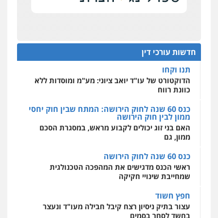
0506355388
להגנה על עסקים קטנים
אחסון אתרים
מהירות
הגנה
גיבוי
תמיכה
שירותים
תנו וקחו
מקצועיים לעורכי דין
עו"ד דרוויש נאשף
הדוקטורט של עו"ד יואב ציוני: מע"מ ומוסדות ללא
פלילי
פשיעה חמורה
זכויות אדם
כוונת רווח
חדשות עורכי דין
0527448141
כנס 60 שנה לחוק הירושה: המתח שבין חוק יחסי
מרכז התחלה חדשה
ממון לבין חוק הירושה
אסירים
עבירות מין
שירותים מקצועיים
לעורכי דין
האם בני זוג יכולים לקבוע מראש, במסגרת הסכם
חליל ביאדי – משרד עורכי דין
ממון, גם
0544500346
פלילי
דיני תעבורה
מעצרים וחקירות
פשיעה חמורה
אסירים
כנס 60 שנה לחוק הירושה
0509636895
מאיה בלום, עו"ס, טיפול ושיקום
ראשי הכנס מדגישים את המהפכה הטכנולגית
טיפול בהתמכרויות
שירותים מקצועיים
שמחייבת שינויי חקיקה
לעורכי דין
עו"ד איהאב זבידאת
0504062539
חפץ חשוד
פלילי
פשיעה חמורה
ארגוני פשע
עבירות
המתה
עבירות מין
עצור בתיק ניסיון רצח קיבל חבילה מעו"ד ונעצר
0509930581
בחשד לסחר בסמים
עו"ד ד"ר אבי שקד
עבירות כלכליות
הלבנת הון
חילוטים
יחסי עו"ד לקוח
עבירות פליליות
עו"ד יפעת שוורץ סיל
עורך דין מהצפון נעצר בחשד להברחת חשיש לעצור
0544385337
בקישון
פלילי
תעבורה