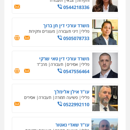
וחקירות
צבאי
תעבורה
0544218336
משרד עורכי דין חן ברוך
פלילי
דיני תעבורה
מעצרים וחקירות
0505078733
משרד עורכי דין טאי שרקי
פלילי
אסירים
תעבורה
מרב"ד
0547556464
עו"ד אילן אלימלך
פלילי
פשיעה חמורה
תעבורה
אסירים
0522992110
עו"ד שאדי נאטור