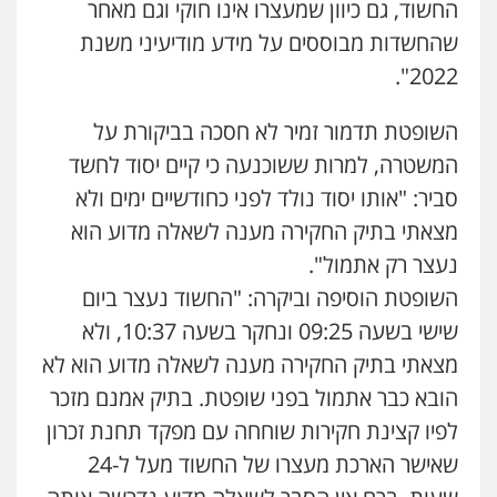
החשוד, גם כיוון שמעצרו אינו חוקי וגם מאחר
עו"ד אילן אלימלך
פלילי
פשיעה חמורה
תעבורה
אסירים
שהחשדות מבוססים על מידע מודיעיני משנת
0522992110
2022".
השופטת תדמור זמיר לא חסכה בביקורת על
עו"ד שאדי נאטור
המשטרה, למרות ששוכנעה כי קיים יסוד לחשד
פלילי
פשיעה חמורה
מעצרים וחקירות
0509230800
סביר: "אותו יסוד נולד לפני כחודשיים ימים ולא
מצאתי בתיק החקירה מענה לשאלה מדוע הוא
נעצר רק אתמול".
שני אלגרבלי – משרד עורכי דין
גיל דביר – משרד עורכי דין
פלילי
עורכי דין לענייני אסירים
תעבורה
פלילי
פשיעה כלכלית
צווארון לבן
השופטת הוסיפה וביקרה: "החשוד נעצר ביום
0507120031
0506217771
שישי בשעה 09:25 ונחקר בשעה 10:37, ולא
מצאתי בתיק החקירה מענה לשאלה מדוע הוא לא
עו"ד אייל אביטל
סלימאן אבו שעירה – משרד עורכי דין
הובא כבר אתמול בפני שופטת. בתיק אמנם מזכר
פלילי
פשיעה חמורה
מעצרים וחקירות
פלילי
בטחוני
צבאי
נזיקין
לפיו קצינת חקירות שוחחה עם מפקד תחנת זכרון
0544712201
0547780927
שאישר הארכת מעצרו של החשוד מעל ל-24