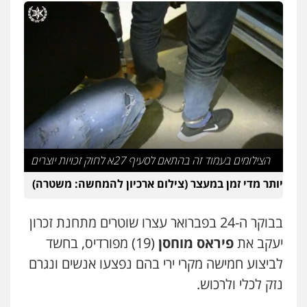
פלילי
מעצרים וחקירות
עורכי דין לענייני
אסירים
0505216700
אייל בן שושן, עורך דין פלילי
פלילי
מעצרים וחקירות
פשיעה חמורה
נוער
רישום פלילי
0522763105
עו"ד שלומי שרון
הצילומים בעמוד זה בהתאם לסעיף 27א לחוק זכויות יוצרים
פלילי
צבאי
מעצרים וחקירות
יותר מדי זמן במעצר (צילום ארכיון להמחשה: משטרה)
0547342002
בבוקר ה-24 בפברואר עצרו שוטרים מתחנת זכרון
עו"ד אלון קריטי
יעקב את
פיראס מוחסן
(19) מפורדיס, בחשד
פלילי
כלכלי
אלימות
סמים
מעצרים
לביצוע חמישה מקרי ירי בהם נפצעו אנשים ונגרם
0525544654
נזק לכלי ולרכוש.
עו"ד זוהר ארבל