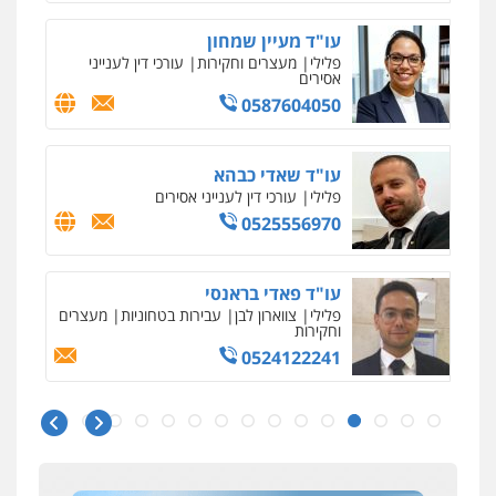
עו"ד מעיין שמחון
פלילי
מעצרים וחקירות
עורכי דין לענייני
אסירים
0587604050
עו"ד שאדי כבהא
פלילי
עורכי דין לענייני אסירים
0525556970
עו"ד פאדי בראנסי
פלילי
צווארון לבן
עבירות בטחוניות
מעצרים
וחקירות
0524122241
איומים כתובים
ניר קידר – צלם
תושב סכנין חשוד ששלח הודעות מאיימות לעורך דין
צילום עורכי דין
שירותים מקצועיים לעורכי
מקומי
דין
עו"ד אלינור טל
0504578527
עבירות פליליות
משפט מנהלי
עתירות
אבי שקד מונה
אסירים
ועדות שחרורים
כחבר ועדת איסור הלבנת הון בלשכת עורכי הדין
0523823782