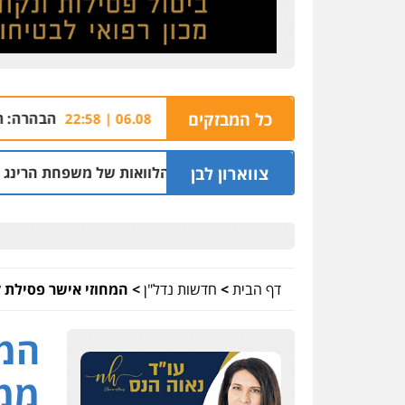
 ג'פניקה בגבעתיים
כל המבזקים
הבהרה: רימון רסס בשוהם 
06.08 | 22:58
צווארון לבן
 בחיפה וסינדיקאט ההלוואות של משפחת הרינג
05.08 | 16:14
דף הבית
>
חדשות נדל"ן
>
המחוזי אישר פסילת ק
המח
ממכ