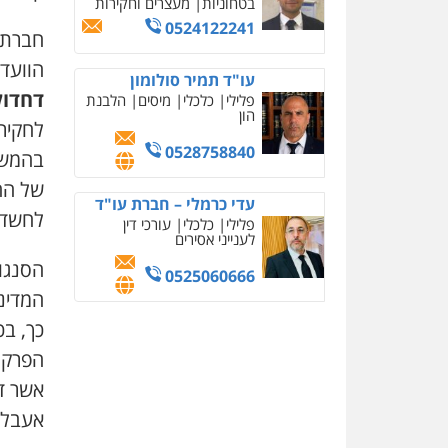
בטחוניות
מעצרים וחקירות
0524122241
חברת 
הוועד
עו"ד תמיר סולומון
דחדול
פלילי
כלכלי
מיסים
הלבנת
הון
לחקירה
0528758840
בהמשך
של הח
עדי כרמלי – חברת עו"ד
לחשדו
פלילי
כלכלי
עורכי דין
לענייני אסירים
הסנגור
0525060666
המדינ
כך, ב
הפרקלי
אשר ד
אעבלין