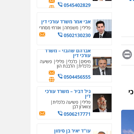
מחיקת כתבות מגוגל
ודחיקת אזכורים שליליים
שירותים מקצועיים לעורכי
אברהם שהבזי – משרד
דין
עורכי דין
מיסים
כלכלי
פלילי
פשיעה
0522508109
כלכלית
הלבנת הון
אחסון אתרים
0504456555
מהירות
הגנה
גיבוי
תמיכה
שירותים מקצועיים
Messag
Print
Fa
E
גיל דביר – משרד עורכי
לעורכי דין
דין
פלילי
פשיעה כלכלית
צווארון לבן
מרכז התחלה חדשה
0506217771
אסירים
עבירות מין
שירותים מקצועיים לעורכי
דין
י
עו"ד יאיר בן סימון
0544500346
פלילי
תעבורה
אזרחי
נזיקין
ביטוח
מאיה בלום, עו"ס,
0505719060
טיפול ושיקום
טיפול בהתמכרויות
שירותים מקצועיים לעורכי
איומים כתובים
דין
חנא בולוס – משרד עורכי
תושב סכנין חשוד ששלח הודעות
דין