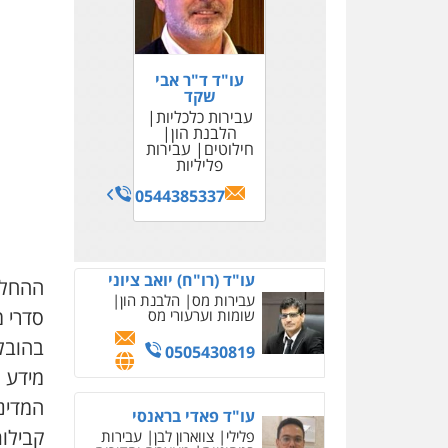
עו"ד ד"ר אבי
שקד
עבירות כלכליות
הלבנת הון
חילוטים
עבירות
פליליות
0544385337
עו"ד (רו"ח) יואב ציוני
ההחלט
עבירות מס
הלבנת הון
סדרי 
שומות וערעורי מס
בהובל
0505430819
מידע מ
המדינה
עו"ד פאדי בראנסי
קבילו
פלילי
צווארון לבן
עבירות