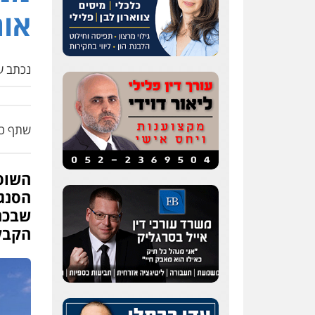
אות
נכתב על
שתף כת
השופט
הסנגו
שבכתב
הקבלן