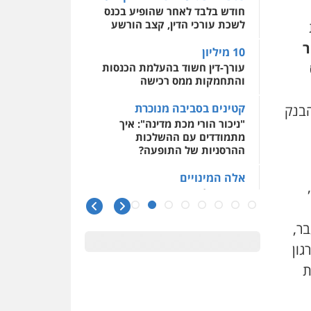
חודש בלבד לאחר שהופיע בכנס
לשכת עורכי הדין, קצב הורשע
ר
10 מיליון
עורך-דין חשוד בהעלמת הכנסות
והתחמקות ממס רכישה
קטינים בסביבה מנוכרת
בנק
"ניכור הורי מכת מדינה": איך
מתמודדים עם ההשלכות
ההרסניות של התופעה?
אלה המינויים
הוועדה לבחירת שופטים בחרה
26 שופטים ורשמים נוספים
ר,
ראו הוזהרתם
גון
הפרקליטות מקדמת הפללת
עורכי דין "קונסילייריז" בחוק
ת
המאבק בארגוני פשיעה
משרות אמון