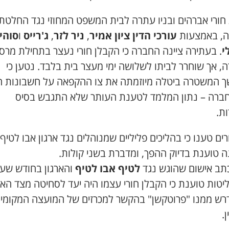
חורי אברהים ובניו עתרה לבית המשפט המחוזי נגד החלטת
ה, באמצעות
עורכי הדין ציון אמיר
,
ניר לזר
,
ג'רייס
ו
סוהי
י
. בעתירה ציינה החברה כי הקבלן חורי נעצר בתחילת מרס
, אך שוחרר לביתו לשלושה ימי מעצר בית בלבד. נטען כי
 המשטרה ביטלה מיוזמתה את צו ההקפאה על חשבונות ה
ברה – נתון המלמד לטענת העותר שלא התגבש בסיס
ת.
ים טענו כי בהליכים פליליים שמנוהלים נגד ארגון אבו לטיף,
ה טוענת בדיוק ההפך, ומדברת בשני קולות.
כתב אישום שהוגש נגד
לטיף אבו לטיף
והארגון בחודש שעב
טות טוענת כי הקבלן חורי עצמו היה יעד לסחיטה מצד האר
רש ממנו "פרוטקשן" בהקשר למכרזים של המועצה המקומי
.