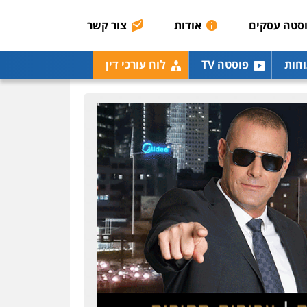
כלכלית
הלבנת הון
סטה עסקים
אודות
צור קשר
0504456555
גיל דביר – משרד עורכי
וחות
פוסטה TV
לוח עורכי דין
דין
פלילי
פשיעה כלכלית
צווארון לבן
0506217771
עו"ד יאיר בן סימון
פלילי
תעבורה
אזרחי
נזיקין
ביטוח
0505719060
חנא בולוס – משרד עורכי
דין
פלילי
פשיעה חמורה
צווארון לבן
נזיקין
0546661544
אלי אונגר משרד עו"ד