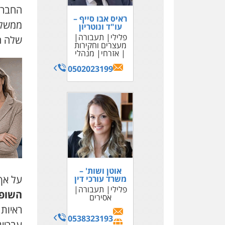
החברה
ראיס אבו סייף –
ממשלתי
עו"ד ונוטריון
פלילי
תעבורה
שלה התי
מעצרים וחקירות
אזרחי
מנהלי
0502023199
אוטן ושות' –
על אף
משרד עורכי דין
פלילי
תעבורה
השופט
אסירים
ראיות
0538323193
עבריינ