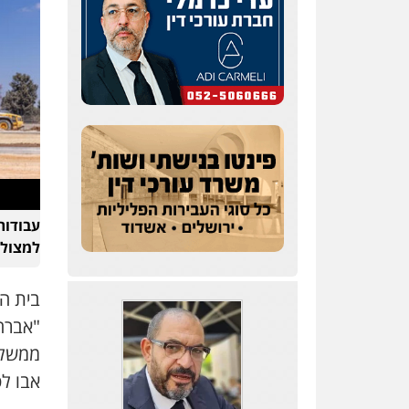
למצולמ
בית ה
"אברה
ממשלתי
אבו לטיף (