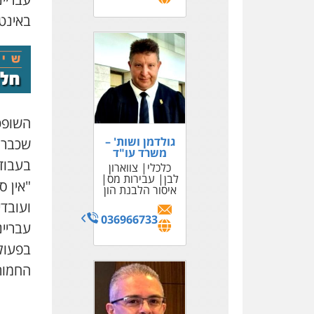
באינטר
השופט 
גולדמן ושות' –
שכבר 
משרד עו"ד
בעבוד
כלכלי
צווארון
לבן
עבירות מס
"אין 
איסור הלבנת הון
ועובדי
036966733
עבריינ
בפעולו
החמור