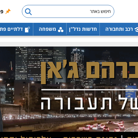
פו
רכב ותחבורה
חדשות נדל"ן
משפחה
דלתיים פת