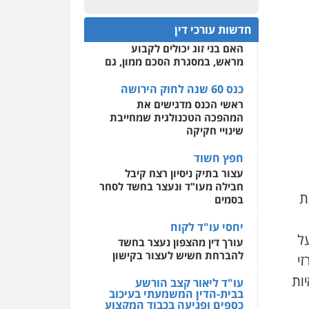
כנס 60 שנה לחוק הירושה:
המתח שבין חוק יחסי ממון
0522508109
חדשות עורכי דין
לבין חוק הירושה
האם בני זוג יכולים לקבוע
אחסון אתרים
מראש, במסגרת הסכם ממון, גם
מהירות
הגנה
גיבוי
תמיכה
שירותים מקצועיים
לעורכי דין
כנס 60 שנה לחוק הירושה
ראשי הכנס מדגישים את
המהפכה הטכנולגית שמחייבת
מרכז התחלה חדשה
שינויי חקיקה
אסירים
עבירות מין
שירותים מקצועיים לעורכי
חפץ חשוד
דין
עצור בתיק ניסיון רצח קיבל
חבילה מעו"ד ונעצר בחשד לסחר
0544500346
ת
בסמים
יחסי עו"ד לקוח
ל
עורך דין מהצפון נעצר בחשד
להברחת חשיש לעצור בקישון
זי
יות
עו"ד ליאור קצב הורשע
בבית-הדין המשמעתי בעיכוב
כספים ופגיעה בכבוד המקצוע