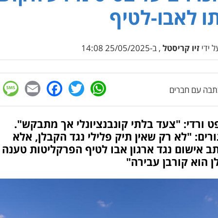
ו לאבו-לטיף
 ידי
זיו קריסטל
, ב-25/05/2025 14:08
e
cebook
mail
WhatsApp
Twitter
בה עם חברים
 ורדי: "צעד בלתי קונבנציונלי אך מתבקש".
רים: "לא רק שאין תיק פלילי נגד הקבלן, אלא
 אישום נגד ארגון אבו לטיף הפרקליטות טענה כ
 הוא קורבן עבירה"