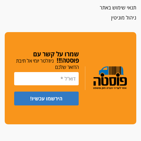
פלילי
עבירות מין
סמים והימורים
פשיעה
תנאי שימוש באתר
חמורה
חקירות ומעצרים
צווארון לבן והונאה
חג שמח
0526885006
ניהול מוניטין
כפר מנדא: עורך דין נעצר בחשד להחזקת שני אקדח
גלוק
די לאלימות
פאנל הלשכה על האלימות: "כישלון שמתחיל בחינוך
ונגמר במשטרה"
שמרו על קשר עם
פוסטה!!!
ניוזלטר יומי אל תיבת
מנכ"ל עכשיו
הדואר שלכם
בימ"ש מחוזי: החלטת עמית בכר לדחות מינוי מנכ"ל
חדש ללשכה אינה סבירה
משפחה ופוליטיקה
עו"ד גלעד מנשה ויאיר בכורו חגגו בר מצווה, שרי
הליכוד הפציצו
אתיקה בהקפאה
הקדנציה החוקית של ועדות האתיקה הסתיימה
והלשכה מצאה פתרון מאולתר
הזעקה