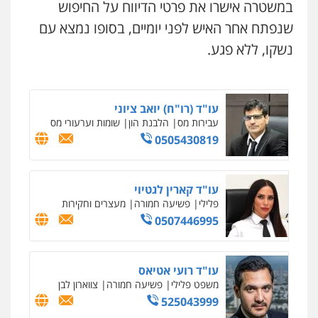
וחקירות
במשטרה אישרו את פרטי הדיווח על החיפוש
0525199949
עו"ד שרון נהרי
שנפתח אחר האיש לפני יומיים, בסופו נמצא עם
פלילי
צווארון לבן
כלכלי
פשיעה כלכלית
בינלאומי
הליכי הסגרה
נשקו, ללא פגע.
גיל פרידמן – משרד עו"ד
פלילי
צווארון לבן
מעצרים וחקירות
מחיקת
רישום פלילי
0503366733
עו"ד (רו"ח) יואב ציוני
עבירות מס
הלבנת הון
שומות וערעורי מס
0505430819
עורך דין פלילי רובי גלבוע
ניר קידר – צלם
פלילי
פשיעה חמורה
צווארון לבן
תעבורה
צילום עורכי דין
שירותים מקצועיים לעורכי
0505537656
דין
עו"ד קארין לגטיוי
0504578527
פלילי
פשיעה חמורה
מעצרים וחקירות
0507446995
חנא בולוס – משרד עורכי דין
רונן הלל – מוניטין
פלילי
פשיעה חמורה
צווארון לבן
נזיקין
מחיקת כתבות מגוגל ודחיקת אזכורים
0546661544
שליליים
שירותים מקצועיים לעורכי דין
עו"ד רועי אטיאס
0522508109
משפט פלילי
פשיעה חמורה
צווארון לבן
525043999
עו"ד קובי בן שעיה
אחסון אתרים