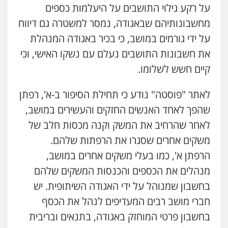
על רקע גילוי התושבים על היעלמות כספים
מחשבונותיהם שבאגודה, נמסר למשטרה גם דיווח
קורל קרוז – עורך דין פלילי
משפט פלילי
על ידי גורמים במושב, כי בכיר באגודה המנהלת
0545437431
את חשבונות התושבים נעלם עם נשקו האישי, וכי
קיים חשש לשלומו.
עו"ד תומר בנישתי
פלילי
מעצרים וחקירות
צווארון לבן
פשיעה
לאתר "פוסטה" נודע כי תחילת הסיפור ב-א', רפתן
חמורה
שהפך לאחד האנשים החזקים והעשירים במושב,
0546657865
לאחר שהרחיב את המשק וקנה מכסות חלב של
אלי אונגר משרד עו"ד
משקים אחרים שסגרו את הרפתות שלהם.
פלילי
פשיעה חמורה
מעצרים
מנהלי
רישוי
הרפתן א', כמו בעלי משקים אחרים במושב,
עסקים
0507302623
מנהלים את הכספים והכנסות המשקים שלהם
בחשבון שמנוהל על ידי האגודה השיתופית. יש
עו"ד פאדי בראנסי
חברי מושב רבים המעדיפים לנהל את הכסף
פלילי
צווארון לבן
עבירות בטחוניות
מעצרים
וחקירות
בחשבון פרטי המוחזק באגודה, בתנאים ובריבית
0524122241