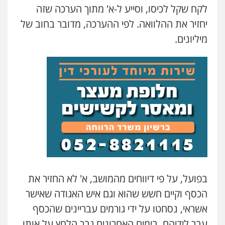
לקח שקל לכיסו, וסייע ל-א' מתוך הערכה שזה
יחזיר את ההלוואה. לפי ההערכה, מדובר בחוב של
אברהם שהבזי – משרד עורכי דין
מיליונים.
מיסים
כלכלי
פלילי
פשיעה כלכלית
הלבנת
הון
0504456555
חליל ביאדי – משרד עורכי דין
פלילי
דיני תעבורה
מעצרים וחקירות
פשיעה חמורה
אסירים
0509636895
עו"ד יפעת שוורץ סיל
פלילי
תעבורה
0523379525
עו"ד משה פלמור
בפועל, על פי דיווחים מהמושב, א' לא החזיר את
פלילי
כלכלי
צווארון לבן
עורכי דין לענייני
הכסף וקיים חשש שהוא וגם איש האגודה שאישר
אסירים
עו"ד שילה ענבר
0549732303
אשראי, נסחטו על ידי גורמים עבריינים שהכסף
פלילי
כלכלי
מיסים
הלבנת הון
ייעוץ לעורכי
דין
עבר לידיהם. בימים האחרונים גבר הלחץ על אותו