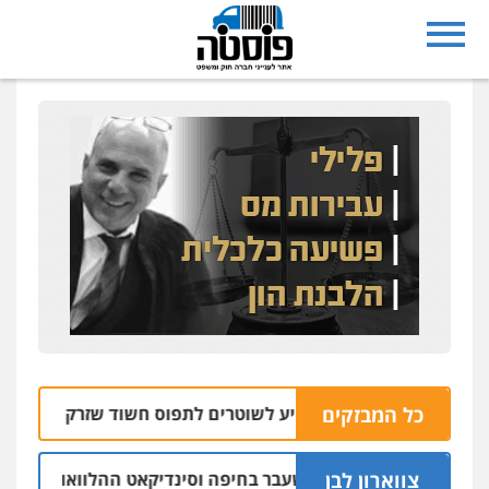
0526631970
עו"ד אייל אביטל
פלילי
פשיעה חמורה
מעצרים וחקירות
0544712201
עו"ד רונן בנדל
משפט פלילי
פשיעה חמורה
פלילי
0524282442
כבריאן, מזר – משרד עורכי דין
פלילי
מעצרים וחקירות
0543986802
כל המבזקים
 רחפן משטרתי מסייע לשוטרים לתפוס חשוד שזרק אקדח בנצרת
עו"ד בועז קניג
צווארון לבן
ישום: יו"ר ש"ס לשעבר בחיפה וסינדיקאט ההלוואות של משפחת ה
פלילי
משפחה
כלכלי
צבאי