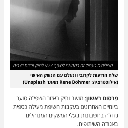
עו"ד רונן בנדל
משפט פלילי
פשיעה חמורה
פלילי
0524282442
כבריאן, מזר – משרד עורכי דין
פלילי
מעצרים וחקירות
0543986802
הצילומים בעמוד זה בהתאם לסעיף 27א לחוק זכויות יוצרים
שלח הודעות לקרוביו ונעלם עם הנשק האישי
עו"ד בועז קניג
(אילוסטרציה: Rene Böhmer מאתר Unsplash)
פלילי
משפחה
כלכלי
צבאי
0507003001
פרסום ראשון
: מושב ותיק באזור השפלה סוער
ביומיים האחרונים בעקבות חשיפת מעילה כספית
עו"ד אבי כהן
פלילי
פשיעה חמורה
קטינים
אלימות
גדולה בחשבונות בעלי המשקים המנוהלים
סמים
עבירות מין
באגודה השיתופית.
0523647066