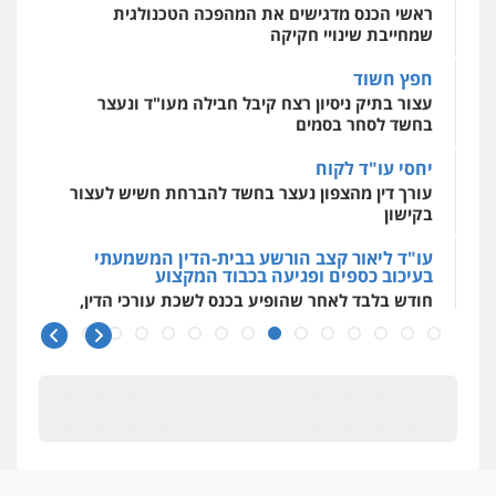
ראשי הכנס מדגישים את המהפכה הטכנולגית
שמחייבת שינויי חקיקה
חפץ חשוד
עו"ד (רו"ח) יואב ציוני
עצור בתיק ניסיון רצח קיבל חבילה מעו"ד ונעצר
עבירות מס
הלבנת הון
שומות וערעורי מס
בחשד לסחר בסמים
0505430819
יחסי עו"ד לקוח
עורך דין מהצפון נעצר בחשד להברחת חשיש לעצור
עו"ד קארין לגטיוי
בקישון
פלילי
פשיעה חמורה
מעצרים וחקירות
עו"ד ליאור קצב הורשע בבית-הדין המשמעתי
0507446995
בעיכוב כספים ופגיעה בכבוד המקצוע
חודש בלבד לאחר שהופיע בכנס לשכת עורכי הדין,
קצב הורשע
עו"ד רועי אטיאס
משפט פלילי
פשיעה חמורה
צווארון לבן
10 מיליון
525043999
עורך-דין חשוד בהעלמת הכנסות והתחמקות ממס
רכישה
קטינים בסביבה מנוכרת
אבי אמר משרד עורכי דין
"ניכור הורי מכת מדינה": איך מתמודדים עם
פלילי
משפחה
אזרחי מסחרי