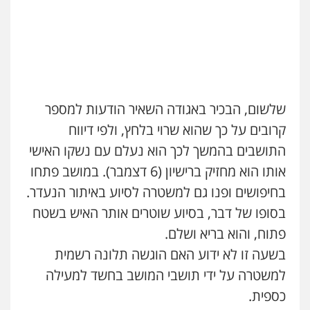
0505555110
עו"ד אייל בסרגליק
פלילי
כלכלי
צווארון לבן
עורכי דין לענייני
אסירים
אזרחי
נדל"ן / עסקים
0528488515
עו"ד רן כהן רוכברגר
דיני צבא
פלילי
צווארון לבן
עו"ד אסף דוק
שלשום, הבכיר באגודה השאיר הודעות למספר
פלילי
עבירות מין
סמים והימורים
פשיעה
חמורה
חקירות ומעצרים
צווארון לבן והונאה
קרובים על כך שהוא שרוי בלחץ, ולפי דיווח
אסף כרמונה – עורך דין פלילי
0526885006
פלילי
פשיעה חמורה
כלכלי
מעצרים
התושבים בהמשך לכך הוא נעלם עם נשקו האישי
וחקירות
אותו הוא מחזיק ברישיון (6 דצמבר). במושב פתחו
0522540777
עו"ד שלי גורביץ – לוי
משפט פלילי
פשיעה חמורה
מעצרים
בחיפושים ופנו גם למשטרה לסיוע באיתור הנעדר.
וחקירות
צבאי
תעבורה
שחר מנדלמן, שלומציון גבאי מנדלמן
בסופו של דבר, בסיוע שוטרים אותר האיש בשטח
0544218336
– משרד עורכי דין
פתוח, והוא בריא ושלם.
פלילי
התמחות בייצוג בעבירות מין
0505522334
בשעה זו לא ידוע האם הוגשה תלונה רשמית
לוי מלאך דדון – משרד עו"ד
פלילי
פשיעה חמורה
מעצרים וחקירות
למשטרה על ידי תושבי המושב בחשד למעילה
0544231863
עו"ד יניב זוסמן
כספית.
פלילי
כלכלי
פשיעה חמורה
מעצרים