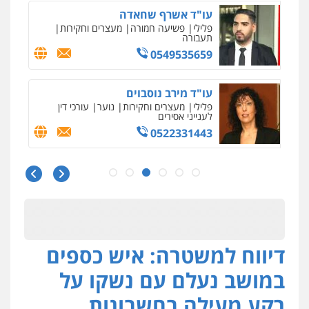
עו"ד אשרף שחאדה
פלילי
פשיעה חמורה
מעצרים וחקירות
תעבורה
0549535659
עו"ד מירב נוסבוים
פלילי
מעצרים וחקירות
נוער
עורכי דין
לענייני אסירים
0522331443
אילן כץ – משרד עורכי דין
משפט פלילי
ייצוג שוטרים וסוהרים
חיילים
ועדות חקירה
0546312410
דיווח למשטרה: איש כספים
רעות כהן – משרד עורכי דין
פלילי
צווארון לבן
תעבורה
אסירים
מעצרים
במושב נעלם עם נשקו על
וחקירות
0506277425
רקע מעילה בחשבונות