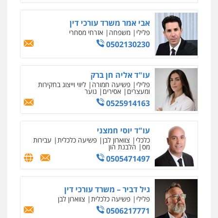
פלילי
צווארון לבן
צבאי
מהירות
הגנה
גיבוי
תמיכה
שירותים
0524040052
מקצועיים לעורכי דין
אבי אמר משרד עורכי דין
פלילי
משפחה
אזרחי מסחרי
0502130230
עו"ד לימור רוט חזן
מרכז התחלה חדשה
פלילי
מעצרים
צווארון לבן
פשיעה חמורה
אסירים
עבירות מין
שירותים מקצועיים
0523407232
לעורכי דין
עו"ד אליה חן ברק
0544500346
פלילי
פשיעה חמורה
ליווי וייצוג בחקירות
ומעצרים
אסירים
נוער
0525914163
עו"ד אורי רינצקי
מאיה בלום, עו"ס, טיפול ושיקום
פלילי
כלכלי
ניהול משפטים
טיפול בהתמכרויות
שירותים מקצועיים
0506216813
לעורכי דין
עו"ד יוסי חמצני
0504062539
כלכלי
צווארון לבן
פשיעה כלכלית
עבירות
מס
הלבנת הון
עו"ד אשרף שחאדה
0505471497
עו"ד ד"ר אבי שקד
פלילי
פשיעה חמורה
מעצרים וחקירות
תעבורה
עבירות כלכליות
הלבנת הון
חילוטים
עבירות פליליות
0549535659
גיל דביר – משרד עורכי דין
0544385337
פלילי
פשיעה כלכלית
צווארון לבן
0506217771
עו"ד מירב נוסבוים