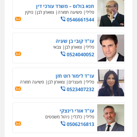
חנא בולוס – משרד עורכי דין
פלילי
פשיעה חמורה
צווארון לבן
נזיקין
0546661544
עו"ד קובי בן שעיה
פלילי
צווארון לבן
צבאי
0524040052
עו"ד לימור רוט חזן
פלילי
מעצרים
צווארון לבן
פשיעה חמורה
0523407232
עו"ד אורי רינצקי
פלילי
כלכלי
ניהול משפטים
0506216813