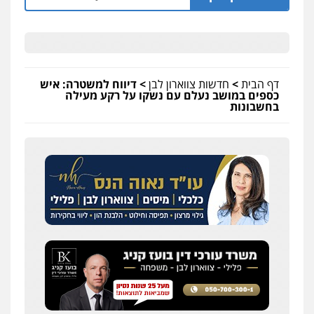
0507003001
עו"ד אבי כהן
פלילי
פשיעה חמורה
קטינים
אלימות
סמים
עבירות מין
דף הבית
>
חדשות צווארון לבן
>
דיווח למשטרה: איש
כספים במושב נעלם עם נשקו על רקע מעילה
0523647066
בחשבונות
קורל קרוז – עורך דין פלילי
משפט פלילי
0545437431
עו"ד תומר בנישתי
פלילי
מעצרים וחקירות
צווארון לבן
פשיעה
חמורה
0546657865
אלי אונגר משרד עו"ד
פלילי
פשיעה חמורה
מעצרים
מנהלי
רישוי