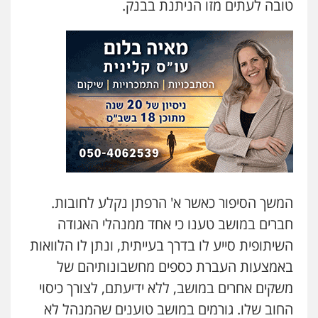
טובה לעתים מזו הניתנת בבנק.
עו"ד ד"ר איתן פינקלשטיין
כלכלי
הלבנת הון
חילוט
ייעוץ לעורכי דין
0507061374
עו"ד אמיר כהן
פלילי
מעצרים וחקירות
תעבורה
0537470000
מצגר ושות', חברת עורכי דין
המשך הסיפור כאשר א' הרפתן נקלע לחובות.
נדל"ן / עסקים
משפחה
תעבורה
כלכלי
חברים במושב טענו כי אחד ממנהלי האגודה
הוצאה לפועל
0545402829
השיתופית סייע לו בדרך בעייתית, ונתן לו הלוואות
באמצעות העברת כספים מחשבונותיהם של
עורך דין תמיר אלטיט
משקים אחרים במושב, ללא ידיעתם, לצורך כיסוי
פלילי
תעבורה
החוב שלו. גורמים במושב טוענים שהמנהל לא
0545577862