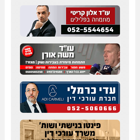
עסקים
0507302623
עו"ד פאדי בראנסי
פלילי
צווארון לבן
עבירות בטחוניות
מעצרים
וחקירות
0524122241
עו"ד ד"ר איתן פינקלשטיין
כלכלי
הלבנת הון
חילוט
ייעוץ לעורכי דין
0507061374
עו"ד אמיר כהן
פלילי
מעצרים וחקירות
תעבורה
0537470000
מצגר ושות', חברת עורכי דין