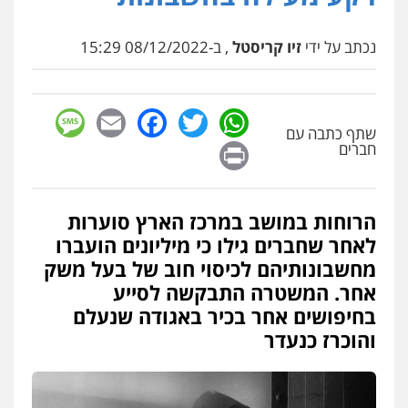
עו"ד שאדי דבאח
נכתב על ידי
זיו קריסטל
, ב-08/12/2022 15:29
פלילי
פשיעה כלכלית
תעבורה
0505643689
sage
Facebook
Email
WhatsApp
Twitter
עו"ד נעם שביט
שתף כתבה עם
Print
חברים
פלילי
פשיעה חמורה
מיסים
הלבנת הון
פסיכיאטריה משפטית
0506216048
הרוחות במושב במרכז הארץ סוערות
עו"ד חמאדה מסרי
לאחר שחברים גילו כי מיליונים הועברו
תעבורה
מחשבונותיהם לכיסוי חוב של בעל משק
0526631970
אחר. המשטרה התבקשה לסייע
בחיפושים אחר בכיר באגודה שנעלם
והוכרז כנעדר
עו"ד אייל אביטל
פלילי
פשיעה חמורה
מעצרים וחקירות
0544712201