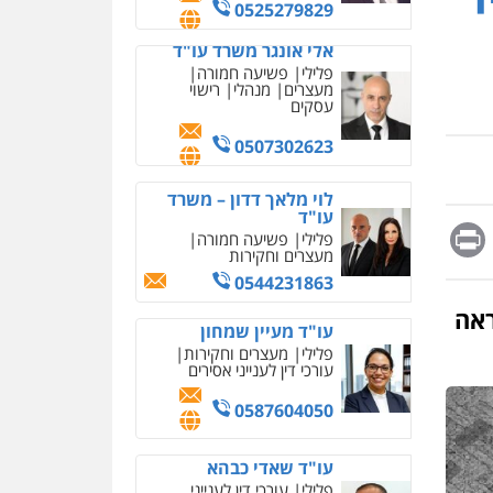
מחיקת כתבות מגוגל
0525279829
ודחיקת אזכורים שליליים
שירותים מקצועיים לעורכי
אלי אונגר משרד עו"ד
דין
פלילי
פשיעה חמורה
מעצרים
מנהלי
רישוי
0522508109
עסקים
אחסון אתרים
0507302623
מהירות
הגנה
גיבוי
תמיכה
שירותים מקצועיים
לוי מלאך דדון – משרד
לעורכי דין
עו"ד
Messag
Print
Fa
E
פלילי
פשיעה חמורה
מעצרים וחקירות
מרכז התחלה חדשה
0544231863
אסירים
עבירות מין
שירותים מקצועיים לעורכי
ראה
דין
עו"ד מעיין שמחון
פלילי
מעצרים וחקירות
0544500346
עורכי דין לענייני אסירים
מאיה בלום, עו"ס,
0587604050
טיפול ושיקום
טיפול בהתמכרויות
שירותים מקצועיים לעורכי
איומים כתובים
עו"ד שאדי כבהא
דין
תושב סכנין חשוד ששלח הודעות
פלילי
עורכי דין לענייני