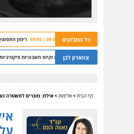
לדיה בכפר בענה
כל המבזקים
רימון התפוצץ סמוך למסעדה בא
09.08 | 09:05
צווארון לבן
להפעיל מערך הפצת וקיזוז חשבוניות פיקטיביות
06.08 | 09:59
דף הבית
>
אלימות
>
אילת: מוכרים למשטרה נעצר
איל
על 