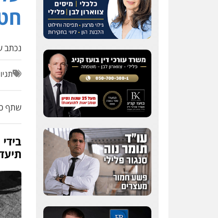
חט
נכתב על
תגיו
שתף כת
בידי 
תיעד