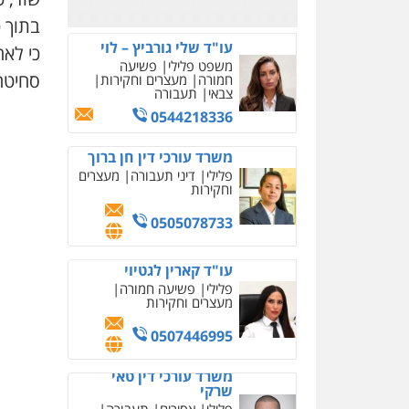
0526885006
בתוך 
עו"ד שלי גורביץ – לוי
כי לאח
משפט פלילי
פשיעה
סחיטה
חמורה
מעצרים וחקירות
צבאי
תעבורה
0544218336
משרד עורכי דין חן ברוך
פלילי
דיני תעבורה
מעצרים
וחקירות
0505078733
עו"ד קארין לגטיוי
פלילי
פשיעה חמורה
מעצרים וחקירות
0507446995
משרד עורכי דין טאי
שרקי