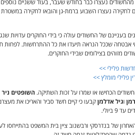
 מהחשודים נעצרו כבר בחודש שעבר, בעוד ששניים נוספים 
ם לחקירה נעצרו השבוע ברמת-גן והובאו לחקירה במשטרת
ים בעניינם של החשודים עולה כי בידי החוקרים עדויות שנג
מי אבטחה שככל הנראה תיעדו את כל ההתרחשות. לפחות ח
ים מזוהים בצילומים שבידי החוקרים.
דשות פלילי >>
ין פלילי מומלץ >>
חשודים הכחישו או שמרו על זכות השתיקה.
השופטים ניר
מן
ו
גיל אדלמן
קבעו כי קיים חשד סביר והאריכו את מעצר
ד 9 ביולי.
האחרון של בנדרסקי ורבשנוב ציין בית המשפט בהתייחסו לע
כי נדמה שהפרקליטות זנחה חשד זה.