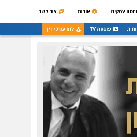
0507003001
סטה עסקים
אודות
צור קשר
מנשה, אלמוג – עורכי דין
וחות
פוסטה TV
לוח עורכי דין
פלילי
עבירות תנועה
צווארון לבן
תעבורה
עורכי
דין לענייני אסירים
מעצרים
וחקירות
0546470989
עו"ד אבי כהן
פלילי
פשיעה חמורה
קטינים
אלימות
סמים
עבירות מין
0523647066
ויקי שמואל – משרד עו"ד
פלילי
משפט פלילי
0528959600