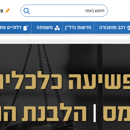
פו
רכב ותחבורה
חדשות נדל"ן
משפחה
דלתיים פת