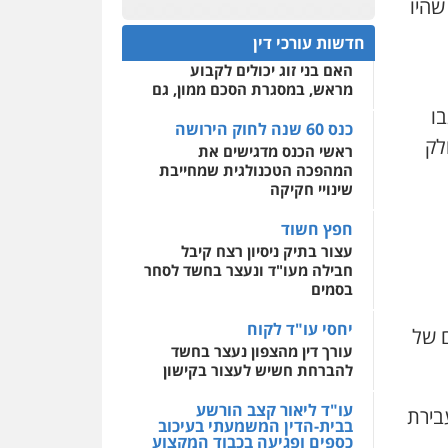
שהיו
פלילי
אסירים
חקירות
כנס 60 שנה לחוק הירושה:
ומעצרים
סייבר
ניהול
המתח שבין חוק יחסי ממון
0522508109
משברים פליליים
חדשות עורכי דין
לבין חוק הירושה
האם בני זוג יכולים לקבוע
אחסון אתרים
0506355388
מראש, במסגרת הסכם ממון, גם
מהירות
הגנה
גיבוי
תמיכה
שירותים מקצועיים
בו
לעורכי דין
כנס 60 שנה לחוק הירושה
עו"ד דרוויש נאשף
לק
ראשי הכנס מדגישים את
פלילי
פשיעה חמורה
זכויות
אדם
המהפכה הטכנולגית שמחייבת
מרכז התחלה חדשה
שינויי חקיקה
0527448141
אסירים
עבירות מין
שירותים מקצועיים לעורכי
חפץ חשוד
דין
חליל ביאדי – משרד
עצור בתיק ניסיון רצח קיבל
עורכי דין
חבילה מעו"ד ונעצר בחשד לסחר
0544500346
פלילי
דיני תעבורה
מעצרים
בסמים
וחקירות
פשיעה חמורה
אסירים
יחסי עו"ד לקוח
0509636895
ם של
עורך דין מהצפון נעצר בחשד
להברחת חשיש לעצור בקישון
עו"ד איהאב זבידאת
פלילי
פשיעה חמורה
ארגוני
פשע
עבירות המתה
עו"ד ליאור קצב הורשע
בירת
עבירות מין
בבית-הדין המשמעתי בעיכוב
כספים ופגיעה בכבוד המקצוע