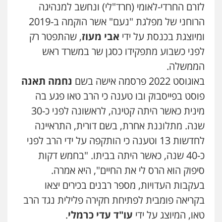
לזרם החרדי-לאומי (חרד"לי) ונחשב למנהיגה
עו"ד שלומי שרון
הרוחני של מפלגת "נעם" אשר הוקמה ב-2019
עו"ד דניאל דרוביצקי
פלילי
צבאי
מעצרים וחקירות
ומיוצגת בכנסת על ידי
אבי מעוז
, שהתפטר רק
פלילי
משפחה
צבאי
0547342002
0526409925
לפני כשבוע מתפקידו כסגן שר במשרד ראש
הממשלה.
עו"ד אלון קריטי
באוגוסט 2022 פרסמה אישה בשם
נחמה תאנה
עו"ד אלינור מתיתיה
פלילי
כלכלי
אלימות
סמים
מעצרים
פלילי
תעבורה
צבאי
משפחה
פוסט בפייסבוק ובו טענה כי הרב טאו פגע בה
0525544654
0526577766
מינית כאשר היתה קטינה, לראשונה לפני כ-30
שנה. מתלוננת אחרת, בשם דורית, התראיינה
עו"ד אסף דוק
עו"ד עמית רוזנצויג
לחדשות 13 וטענה כי הותקפה על ידי הרב לפני
פלילי
עבירות מין
סמים והימורים
פשיעה
חמורה
חקירות ומעצרים
צווארון לבן והונאה
משפט פלילי
דיני תעבורה
כ-40 שנה, כאשר היתה בביתו. "בחמש דקות
0526885006
0532700200
סיפוק הוא הרס לי את החיים", היא אמרה.
בעקבות העדויות, מספר רבנים בכירים יצאו
עו"ד שלי גורביץ – לוי
עו"ד אור בן שאנן
משפט פלילי
פשיעה חמורה
מעצרים
בקריאה פומבית לפתיחת חקירה פלילית נגד הרב
וחקירות
צבאי
תעבורה
פלילי
מעצרים וחקירות
טאו, המיוצג על ידי
עו"ד עדי כרמלי
.
0544218336
0549199449