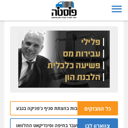
כל המבזקים
 נעצרו בחשד למעורבות בהצתת סניף ג'פניקה בגבעתיים
06.08 | 22:58
צווארון לבן
ישום: יו"ר ש"ס לשעבר בחיפה וסינדיקאט ההלוואות של משפחת 