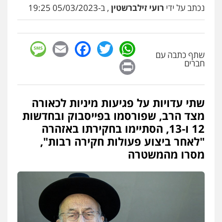
נכתב על ידי
רועי זילברשטין
, ב-05/03/2023 19:25
עו"ד איהאב זבידאת
פלילי
פשיעה חמורה
ארגוני פשע
עבירות
המתה
עבירות מין
0509930581
sage
Facebook
Email
WhatsApp
Twitter
שתף כתבה עם
Print
חברים
עו"ד אליה חן ברק
פלילי
פשיעה חמורה
ליווי וייצוג בחקירות
ומעצרים
אסירים
נוער
0525914163
שתי עדויות על פגיעות מיניות לכאורה
מצד הרב, שפורסמו בפייסבוק ובחדשות
12 ו-13, הסתיימו בחקירתו באזהרה
עו"ד אריה פטר
לשעבר סגן מנהל המחלקה הפלילית
"לאחר ביצוע פעולות חקירה רבות",
בפרקליטות המדינה
מסרו מהמשטרה
0506217994
עו"ד עידית שינו-אמיתי
פלילי
עורכי דין לענייני אסירים
פשיעה
חמורה
מעצרים וחקירות
0507587013