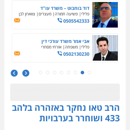
דוד בוחבוט – משרד עו"ד
פלילי
פשיעה חמורה
מעצרים
צווארון לבן
0505542333
אבי אמר משרד עורכי דין
פלילי
משפחה
אזרחי מסחרי
0502130230
עו"ד בן ממן
פלילי
אסירים
חקירות ומעצרים
סייבר
ניהול משברים פליליים
0506355388
הרב טאו נחקר באזהרה בלהב
חליל ביאדי – משרד עורכי דין
פלילי
דיני תעבורה
מעצרים וחקירות
433 ושוחרר בערבויות
פשיעה חמורה
אסירים
0509636895