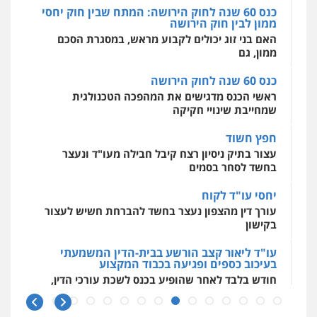
פלילי
פשיעה חמורה
מעצרים וחקירות
אסירים
עבירות מין
שירותים מקצועיים
כנס 60 שנה לחוק הירושה: המתח שבין חוק יחסי
0505078733
0544712201
לעורכי דין
ממון לבין חוק הירושה
0544500346
האם בני זוג יכולים לקבוע מראש, במסגרת הסכם
ממון, גם
משרד עורכי דין טאי שרקי
עו"ד רונן בנדל
פלילי
אסירים
תעבורה
מרב"ד
כנס 60 שנה לחוק הירושה
משפט פלילי
פשיעה חמורה
פלילי
0547556464
ראשי הכנס מדגישים את המהפכה הטכנולגית
0524282442
שמחייבת שינויי חקיקה
חפץ חשוד
עו"ד אילן אלימלך
כבריאן, מזר – משרד עורכי דין
עצור בתיק ניסיון רצח קיבל חבילה מעו"ד ונעצר
פלילי
פשיעה חמורה
תעבורה
אסירים
פלילי
מעצרים וחקירות
בחשד לסחר בסמים
0522992110
0543986802
יחסי עו"ד לקוח
עורך דין מהצפון נעצר בחשד להברחת חשיש לעצור
עו"ד שאדי נאטור
בקישון
עו"ד דפנה לביא
פלילי
פשיעה חמורה
מעצרים וחקירות
משפחה
גישור
עו"ד ליאור קצב הורשע בבית-הדין המשמעתי
0509230800
0507206063
בעיכוב כספים ופגיעה בכבוד המקצוע
חודש בלבד לאחר שהופיע בכנס לשכת עורכי הדין,
קצב הורשע
גיל דביר – משרד עורכי דין
עו"ד בועז קניג