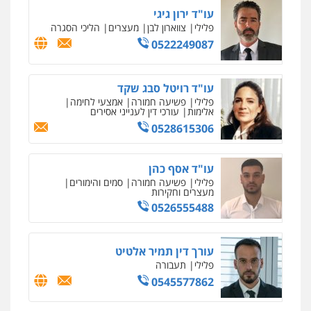
עו"ד ירון גיגי
פלילי
צווארון לבן
מעצרים
הליכי הסגרה
0522249087
עו"ד רויטל סבג שקד
פלילי
פשיעה חמורה
אמצעי לחימה
אלימות
עורכי דין לענייני אסירים
0528615306
עו"ד אסף כהן
פלילי
פשיעה חמורה
סמים והימורים
מעצרים וחקירות
0526555488
עורך דין תמיר אלטיט
פלילי
תעבורה
0545577862