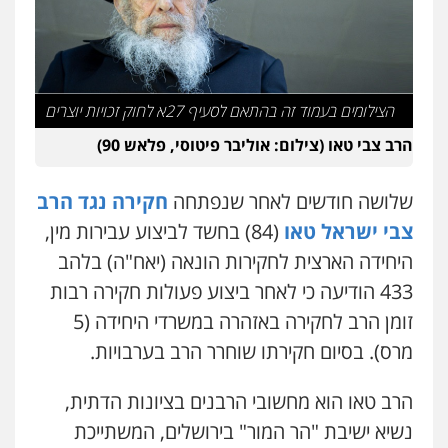
גיא זהבי משרד עורכי דין
עו"ד אביגדור פלדמן
פלילי
משפחה
פלילי
אסירים
צווארון לבן
זכויות אדם
אזרחי
503456449
0505345826
הצילומים בעמוד זה בהתאם לסעיף 27א לחוק זכויות יוצרים
עו"ד איהאב ג'לג'ולי
הרב צבי טאו (צילום: אוליבר פיטוסי, פלאש 90)
עו"ד יאיר בן סימון
פלילי
מעצרים וחקירות
עורכי דין לענייני
אסירים
פלילי
תעבורה
אזרחי
נזיקין
ביטוח
0505216700
שלושה חודשים לאחר שנפתחה
חקירה נגד הרב
0505719060
צבי ישראל טאו
(84) בחשד לביצוע עבירות מין,
אייל בן שושן, עורך דין פלילי
היחידה הארצית לחקירות הונאה (יאח"ה) בלהב
עו"ד נס בן נתן
פלילי
מעצרים וחקירות
פשיעה חמורה
נוער
רישום פלילי
433 הודיעה כי לאחר ביצוע פעולות חקירה רבות
פלילי
כלכלי
פשיעה חמורה
נוער
0522763105
0505555110
זומן הרב לחקירה באזהרה במשרדי היחידה (5
מרס). בסיום חקירתו שוחרר הרב בערבויות.
עו"ד נעם שביט
עו"ד רן כהן רוכברגר
פלילי
פשיעה חמורה
מיסים
הלבנת הון
הרב טאו הוא מחשובי הרבנים בציונות הדתית,
פסיכיאטריה משפטית
דיני צבא
פלילי
צווארון לבן
0506216048
נשיא ישיבת "הר המור" בירושלים, המשתייכת