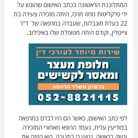
המתלוננת הראשונה בכתב האישום שהוגש על
ידי פרקליטות מחוז מרכז, היתה מזכירה צעירה בת
עו"ד אור בן שאנן
פלילי
מעצרים וחקירות
22 בעלת מוגבלות, שעבדה במרפאה של ד"ר
0549199449
צייטלין, וקודם היתה מטופלת שלו באיכילוב.
בר ציון – אוזן משרד עורכי דין
פלילי
עבירות תנועה
תעבורה
פשיעה
חמורה
0505258475
עו"ד אמיר נאטור
פלילי
פשיעה חמורה
צווארון לבן
מעצרים
0543326767
עו"ד אתנה אדרי
לפי כתב האישום, כאשר הם היו לבדם במרפאה
פשיעה חמורה
כלכלי
פלילי
מעצרים
במודיעין עלית, נעמד הרופא מאחורי המזכירה
וחקירות
עורכי דין לענייני אסירים
0502181995
ונשק בראשה. נטען כי בתגובה, היא הזיזה את