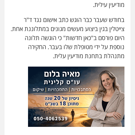
מודיעין עילית.
עו"ד רן כהן רוכברגר
דיני צבא
פלילי
צווארון לבן
בחודש שעבר כבר הוגש כתב אישום נגד ד
"
ר
צייטלין
בגין ביצוע מעשים מגונים במתלוננת
אחת.
היום פורסם ב"כאן חדשות" כי הוגשה תלונה
עו"ד דניאל דרוביצקי
נוספת על ידי מטופלת שלו בעבר. החקירה
פלילי
משפחה
צבאי
מתנהלת בתחנת מודיעין עלית.
0526409925
עו"ד אלינור מתיתיה
פלילי
תעבורה
צבאי
משפחה
0526577766
עו"ד עמית רוזנצויג
משפט פלילי
דיני תעבורה
0532700200