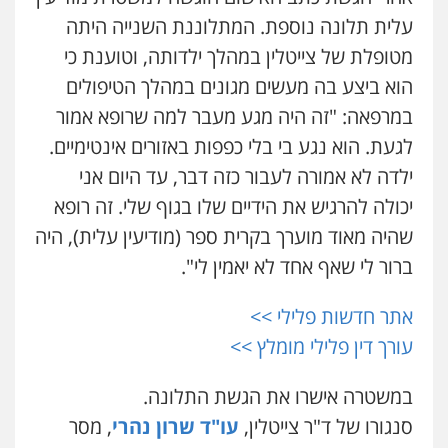
0507623810
עלית תלונה נוספת. המתלוננת השנייה היתה
מטופלת של צייטלין במהלך ילדותה
, וטוענת כי
עו"ד אלון קריטי
עו"ד דותן דניאלי
פלילי
כלכלי
אלימות
סמים
מעצרים
הוא ביצע בה
מעשים מגונים במהלך הטיפולים
פלילי
פשיעה חמורה
צווארון לבן
פשיעה
0525544654
כלכלית
עורכי דין לענייני אסירים
נוער
במרפאה
: "
זה היה מגע מעבר למה שרופא אמור
0542442982
לגעת
.
הוא נגע בי בלי כפפות באזורים אינטימיים
.
עו"ד אסף דוק
ילדה לא אמורה לעבור כזה דבר
,
עד היום אני
פלילי
עבירות מין
סמים והימורים
פשיעה
עו"ד יצחק איצקוביץ'
חמורה
חקירות ומעצרים
צווארון לבן והונאה
יכולה להרגיש את הידיים שלו בגוף שלי
.
זה רופא
פלילי
פשיעה חמורה
צווארון לבן
0526885006
שהיה מאוד מוערך בקרית ספר
(
מודיעין עלית
),
היה
0526655833
ברור לי שאף אחד לא יאמין לי
".
עו"ד שלי גורביץ – לוי
עו"ד אורנת קמרון
משפט פלילי
פשיעה חמורה
מעצרים
אתר חדשות פלילי >>
וחקירות
צבאי
תעבורה
פלילי
תעבורה
עורכי דין לענייני אסירים
משפחה
נוער
0544218336
עורך דין פלילי מומלץ >>
0505417090
במשטרה אישרו את הגשת התלונה.
משרד עורכי דין חן ברוך
שני אלגרבלי – משרד עורכי דין
פלילי
דיני תעבורה
מעצרים וחקירות
סנגורו של ד"ר צייטלין,
עו"ד שרון נהרי
, מסר
פלילי
עורכי דין לענייני אסירים
תעבורה
0505078733