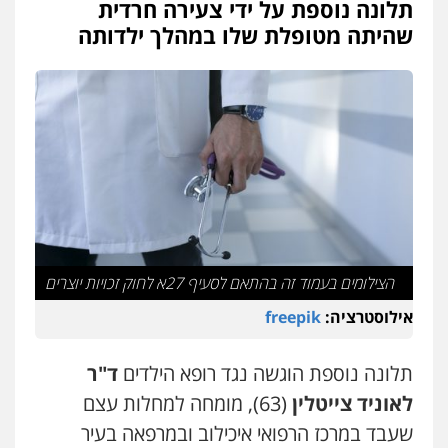
תלונה נוספת על ידי צעירה חרדית
עו"ד עידית שינו-אמיתי
שהיתה מטופלת שלו במהלך ילדותה
פלילי
עורכי דין לענייני אסירים
פשיעה
חמורה
מעצרים וחקירות
0507587013
עו"ד אביגדור פלדמן
פלילי
אסירים
צווארון לבן
זכויות אדם
אזרחי
0505345826
עו"ד יאיר בן סימון
פלילי
תעבורה
אזרחי
נזיקין
ביטוח
הצילומים בעמוד זה בהתאם לסעיף 27א לחוק זכויות יוצרים
0505719060
אילוסטרציה:
freepik
תלונה נוספת הוגשה נגד רופא הילדים
ד
"
ר
עו"ד נס בן נתן
פלילי
כלכלי
פשיעה חמורה
נוער
לאוניד צייטלין
(63)
, מומחה למחלות עצם
0505555110
שעבד במרכז הרפואי איכילוב ובמרפאה בעיר