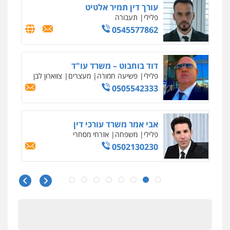
עורך דין תמיר אלטיט
פלילי
תעבורה
0545577862
דוד בוחבוט – משרד עו"ד
פלילי
פשיעה חמורה
מעצרים
צווארון לבן
0505542333
אבי אמר משרד עורכי דין
פלילי
משפחה
אזרחי מסחרי
0502130230
עו"ד בן ממן
פלילי
אסירים
חקירות ומעצרים
סייבר
ניהול משברים פליליים
0506355388