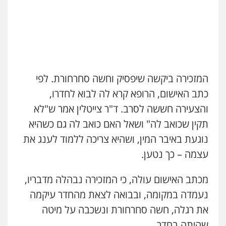
עו"ד אלון ארז
פלילי
צבאי
סמים
אלימות במשפחה
צווארון
לבן
0507368203
המזכירה ביקשה שיפסיק וחשה סחרחורת. לפי
עו"ד לימור רוט חזן
כתב האישום, הרופא קרא לה לבוא לחדרו,
פלילי
מעצרים
צווארון לבן
פשיעה חמורה
והצעירה חששה לסרב. ד"ר צייטלין אמר ש"לא
0523407232
תקין שכואב לה" ושאל האם כואב לה גם כשהיא
נוגעת באיבר המין, ושהיא צריכה ללמוד לענג את
עו"ד אורי רינצקי
עצמה – כך נטען.
פלילי
כלכלי
ניהול משפטים
0506216813
מכתב האישום עולה, כי המזכירה נבהלה מדבריו,
נעמדה במקומה, ובבואה לצאת מהחדר עיקמה
גיא זהבי משרד עורכי דין
עו"ד אייל אוחיון
פלילי
משפחה
את רגלה, חשה סחרחורת ונשכבה על מיטה
פלילי
עורכי דין לענייני אסירים
מעצרים
503456449
וחקירות
שהיתה בחדר.