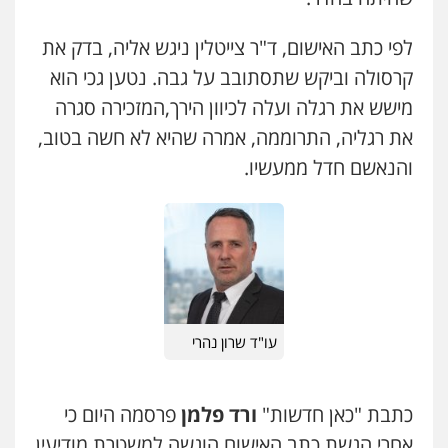
0523602602
עו"ד איהאב ג'לג'ולי
לפי כתב האישום, ד"ר צייטלין ניגש אליה, בדק את
עו"ד מירב נוסבוים
פלילי
מעצרים וחקירות
עורכי דין לענייני
קרסולה וביקש שתסתובב על גבה. נטען גכי הוא
אסירים
פלילי
מעצרים וחקירות
נוער
עורכי דין
לענייני אסירים
0505216700
מישש את רגלה ועלה לכיוון הירך,המזכירה סגרה
0522331443
את רגליה, התרוממה, אמרה שהיא לא חשה בטוב,
אייל בן שושן, עורך דין פלילי
והנאשם חדל ממעשיו.
אילן כץ – משרד עורכי דין
פלילי
מעצרים וחקירות
פשיעה חמורה
נוער
רישום פלילי
משפט פלילי
ייצוג שוטרים וסוהרים
חיילים
ועדות חקירה
0522763105
0546312410
עו"ד נעם שביט
פלילי
פשיעה חמורה
מיסים
הלבנת הון
עו"ד שאדי דבאח
פסיכיאטריה משפטית
פלילי
פשיעה כלכלית
תעבורה
0506216048
0505643689
עו"ד שרון נהרי
עו"ד שלומי שרון
עו"ד רעות שמחון
כתבת "כאן חדשות"
ורד פלמן
פרסמה היום כי
פלילי
צבאי
מעצרים וחקירות
פלילי
אסירים
תעבורה
0547342002
אחרי הגשת כתב האישום הוגשה למשטרת מודיעין