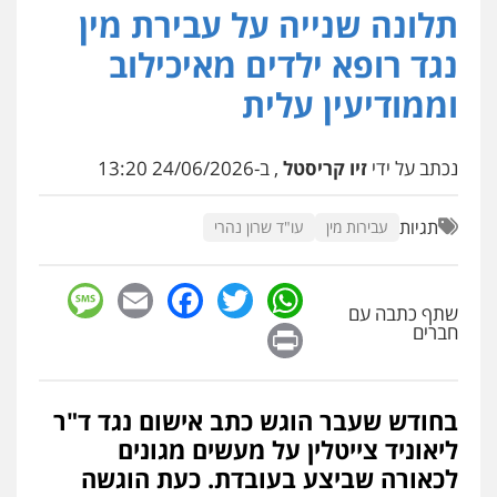
תלונה שנייה על עבירת מין
חליל ביאדי – משרד עורכי דין
פלילי
דיני תעבורה
מעצרים וחקירות
נגד רופא ילדים מאיכילוב
פשיעה חמורה
אסירים
0509636895
וממודיעין עלית
עו"ד איהאב זבידאת
פלילי
פשיעה חמורה
ארגוני פשע
עבירות
נכתב על ידי
זיו קריסטל
, ב-24/06/2026 13:20
המתה
עבירות מין
0509930581
תגיות
עבירות מין
עו"ד שרון נהרי
עו"ד אליה חן ברק
sage
Facebook
Email
WhatsApp
Twitter
פלילי
פשיעה חמורה
ליווי וייצוג בחקירות
ומעצרים
אסירים
נוער
שתף כתבה עם
Print
חברים
0525914163
עו"ד אריה פטר
בחודש שעבר הוגש כתב אישום נגד ד"ר
לשעבר סגן מנהל המחלקה הפלילית
בפרקליטות המדינה
ליאוניד צייטלין על מעשים מגונים
0506217994
לכאורה שביצע בעובדת. כעת הוגשה