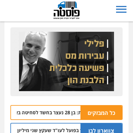
כל המבזקים
נצרת: בן 28 נעצר בחשד לסחיטה באיומים מטלפון שאינו שלו
04.08 | 17:
צווארון לבן
מאסר בפועל לעו"ד שעקץ שני מיליון שקל על דירה ה
04.08 | 