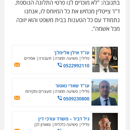
בתגובה: "לא מוכרים לנו פרטי התלונה הנוספת.
0507120031
ד
"
ר צייטלין מכחיש את כל המיוחס לו, אנחנו
נתמודד עם כל הטענות בבית משפט והוא יזוכה
משרד עורכי דין טאי שרקי
עו"ד אייל אביטל
פלילי
אסירים
תעבורה
מרב"ד
מכל אשמה
".
פלילי
פשיעה חמורה
מעצרים וחקירות
0547556464
0544712201
עו"ד אילן אלימלך
עו"ד רונן בנדל
פלילי
פשיעה חמורה
תעבורה
אסירים
משפט פלילי
פשיעה חמורה
פלילי
0522992110
0524282442
ניר קידר – צלם
צילום עורכי דין
שירותים מקצועיים לעורכי
דין
עו"ד שאדי נאטור
0504578527
כבריאן, מזר – משרד עורכי דין
פלילי
פשיעה חמורה
מעצרים וחקירות
פלילי
מעצרים וחקירות
0509230800
0543986802
רונן הלל – מוניטין
מחיקת כתבות מגוגל ודחיקת אזכורים
שליליים
שירותים מקצועיים לעורכי דין
גיל דביר – משרד עורכי דין
0522508109
עו"ד דפנה לביא
פלילי
פשיעה כלכלית
צווארון לבן
משפחה
גישור