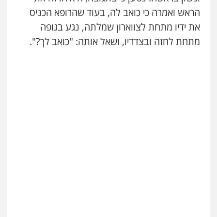
הראש ואמרה כי כואב לה, בעוד ש
הרופא הכניס
את ידיו מתחת לצווארון שמלתה, נגע בגופה
עו"ד גיורא זילברשטיין
פלילי
פשיעה חמורה
מעצרים וחקירות
מתחת לחזה ובצדדיו, ושאל אותה: "כואב לך?".
0505212444
גיל פרידמן – משרד עו"ד
פלילי
צווארון לבן
מעצרים וחקירות
מחיקת
רישום פלילי
0503366733
עורך דין פלילי רובי גלבוע
פלילי
פשיעה חמורה
צווארון לבן
תעבורה
0505537656
עו"ד קובי בן שעיה
פלילי
צווארון לבן
צבאי
0524040052