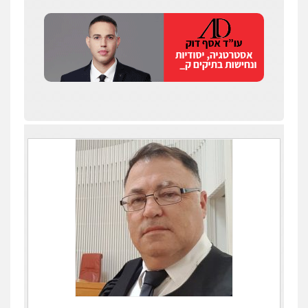
כבריאן, מזר – משרד עורכי דין
פלילי
מעצרים וחקירות
0543986802
עו"ד דפנה לביא
משפחה
גישור
0507206063
עו"ד בועז קניג