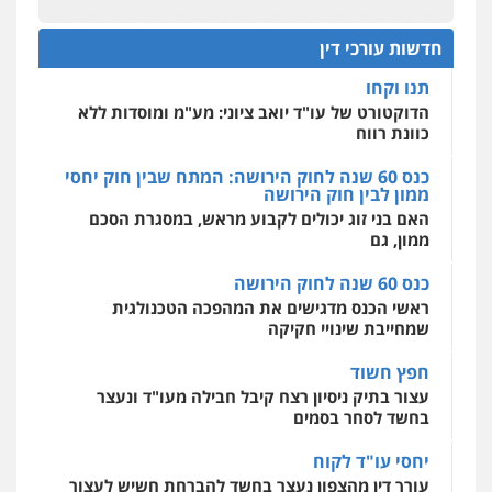
עו"ד דרוויש נאשף
תנו וקחו
פלילי
פשיעה חמורה
זכויות אדם
הדוקטורט של עו"ד יואב ציוני: מע"מ ומוסדות ללא
חדשות עורכי דין
כוונת רווח
0527448141
מרכז התחלה חדשה
כנס 60 שנה לחוק הירושה: המתח שבין חוק יחסי
אסירים
עבירות מין
שירותים מקצועיים
ממון לבין חוק הירושה
לעורכי דין
חליל ביאדי – משרד עורכי דין
האם בני זוג יכולים לקבוע מראש, במסגרת הסכם
פלילי
דיני תעבורה
מעצרים וחקירות
0544500346
ממון, גם
פשיעה חמורה
אסירים
0509636895
כנס 60 שנה לחוק הירושה
ראשי הכנס מדגישים את המהפכה הטכנולגית
עו"ד איהאב זבידאת
שמחייבת שינויי חקיקה
פלילי
פשיעה חמורה
ארגוני פשע
עבירות
המתה
עבירות מין
חפץ חשוד
0509930581
עצור בתיק ניסיון רצח קיבל חבילה מעו"ד ונעצר
בחשד לסחר בסמים
יחסי עו"ד לקוח
עו"ד יפעת שוורץ סיל
פלילי
תעבורה
עורך דין מהצפון נעצר בחשד להברחת חשיש לעצור
בקישון
0523379525
עו"ד ליאור קצב הורשע בבית-הדין המשמעתי
בעיכוב כספים ופגיעה בכבוד המקצוע