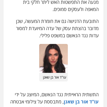
0543986802
מנעה את התפשטות האש ליתר חלקי בית
המאפה ולעסקים סמוכים.
עו"ד אסף גונן
פלילי
פשע חמור
תעבורה
צבא
מעצרים
עו"ד בועז קניג
וחקירות
התובעת הדגישה גם את חומרת המעשה, שכן
פלילי
משפחה
כלכלי
צבאי
0542255161
0507003001
מדובר בהצתת עסק של עדה המיועדת למסור
עדות נגד הנאשם במשפט פלילי.
גל דהן – משרד עורך דין פלילי
פלילי
פשיעה חמורה
סמים
מעצרים
מנשה, אלמוג – עורכי דין
וחקירות
פלילי
עבירות תנועה
צווארון לבן
תעבורה
0544723840
עורכי דין לענייני אסירים
מעצרים וחקירות
0546470989
עו"ד ראוף נג'אר
פלילי
עורכי דין לענייני אסירים
מעצרים
עו"ד אבי כהן
סמים
רכוש
פלילי
פשיעה חמורה
קטינים
אלימות
0548009246
עו"ד אור בן שאנן
סמים
עבירות מין
0523647066
דוד אפרים משרד עורכי דין
התשתית הראייתית נגד הנאשם, המיוצג על ידי
פלילי
צווארון לבן
מס הכנסה
מע"מ
ויקי שמואל – משרד עו"ד
עו"ד אור בן שאנן
, מתבססת על צילומי אבטחה
0506209859
פלילי
משפט פלילי