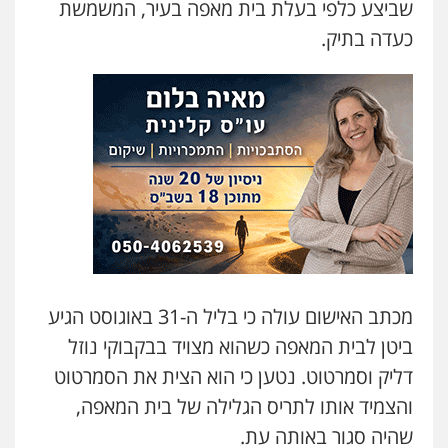
שביצע כלפי בעלת בית מאפה בעיר, המשמשת
עו"ד אלון קריטי
כעדה בתיק.
פלילי
כלכלי
אלימות
סמים
מעצרים
0525544654
עו"ד דפנה לביא
משפחה
גישור
0507206063
עו"ד זוהר ארבל
פלילי
פשיעה חמורה
מעצרים וחקירות
קטינים
0538788878
מכתב האישום עולה כי בליל ה-31 באוגוסט הגיע
ביטן לבית המאפה כשהוא מצויד בבקבוקי נוזל
עו"ד אסף דוק
דליק וסמרטוט. נטען כי הוא הצית את הסמרטוט
פלילי
עבירות מין
סמים והימורים
פשיעה
חמורה
חקירות ומעצרים
צווארון לבן והונאה
והצמיד אותו לתריס הגלילה של בית המאפה,
0526885006
שהיה סגור באותה עת.