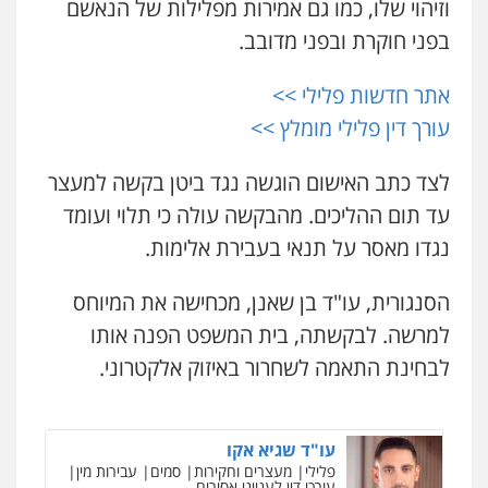
וזיהוי שלו, כמו גם אמירות מפלילות של הנאשם
0528959600
בפני חוקרת ובפני מדובב.
עדי כרמלי – חברת עו"ד
פלילי
כלכלי
עורכי דין לענייני אסירים
קורל קרוז – עורך דין פלילי
אתר חדשות פלילי >>
0525060666
משפט פלילי
עורך דין פלילי מומלץ >>
0545437431
לצד כתב האישום הוגשה נגד ביטן בקשה למעצר
גיא זהבי משרד עורכי דין
עו"ד עלי סעדי
פלילי
משפחה
עד תום ההליכים. מהבקשה עולה כי תלוי ועומד
פלילי
פשיעה חמורה
ליווי וייצוג בחקירות
503456449
ומעצרים
נגדו מאסר על תנאי בעבירת אלימות.
0508824984
עו"ד איהאב ג'לג'ולי
הסנגורית, עו"ד בן שאנן, מכחישה את המיוחס
פלילי
מעצרים וחקירות
עורכי דין לענייני
עו"ד תומר בנישתי
למרשה. לבקשתה, בית המשפט הפנה אותו
אסירים
פלילי
מעצרים וחקירות
צווארון לבן
פשיעה
0505216700
חמורה
לבחינת התאמה לשחרור באיזוק אלקטרוני.
0546657865
ניר קידר – צלם
אייל בן שושן, עורך דין פלילי
צילום עורכי דין
שירותים מקצועיים לעורכי
פלילי
מעצרים וחקירות
פשיעה חמורה
דין
עו"ד שגיא אקו
נוער
רישום פלילי
פלילי
מעצרים וחקירות
סמים
עבירות מין
0504578527
0522763105
עורכי דין לענייני אסירים