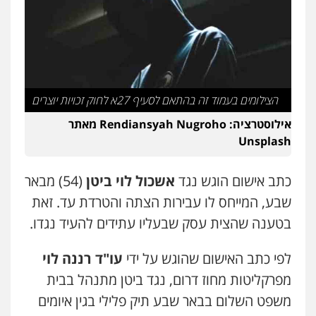
גיא זהבי משרד עורכי דין
פלילי
משפחה
503456449
עו"ד איהאב ג'לג'ולי
פלילי
מעצרים וחקירות
עורכי דין לענייני
הצילומים בעמוד זה בהתאם לסעיף 27א לחוק זכויות יוצרים
אסירים
אילוסטרציה: Rendiansyah Nugroho מאתר
0505216700
Unsplash
אייל בן שושן, עורך דין פלילי
פלילי
מעצרים וחקירות
פשיעה חמורה
כתב אישום הוגש נגד
אשכול לוי ביטן
(54) מבאר
נוער
רישום פלילי
שבע, המייחס לו עבירות הצתה והטרדת עד. זאת
0522763105
בטענה שהצית עסק שבעליו עתידים להעיד נגדו.
עו"ד שלומי שרון
לפי כתב האישום שהוגש על ידי
עו"ד רננה לוי
פלילי
צבאי
מעצרים וחקירות
מפרקליטות מחוז דרום, נגד ביטן מתנהל בבית
0547342002
משפט השלום בבאר שבע תיק פלילי בגין איומים