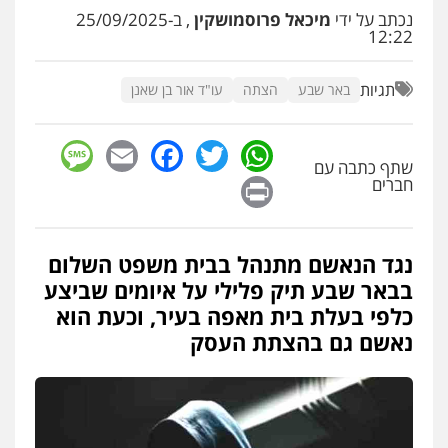
פלילי
פשיעה חמורה
סמים
מעצרים
נכתב על ידי
מיכאל פרוסמושקין
, ב-25/09/2025
וחקירות
12:22
0544723840
תגיות
באר שבע
הצתה
עו"ד אור בן שאנן
עו"ד ראוף נג'אר
פלילי
עורכי דין לענייני אסירים
מעצרים
sage
Facebook
Email
WhatsApp
Twitter
סמים
רכוש
שתף כתבה עם
0548009246
Print
חברים
דוד אפרים משרד עורכי דין
פלילי
צווארון לבן
מס הכנסה
מע"מ
נגד הנאשם מתנהל בבית משפט השלום
0506209859
בבאר שבע תיק פלילי על איומים שביצע
כלפי בעלת בית מאפה בעיר, וכעת הוא
נאשם גם בהצתת העסק
עדי כרמלי – חברת עו"ד
פלילי
כלכלי
עורכי דין לענייני אסירים
0525060666