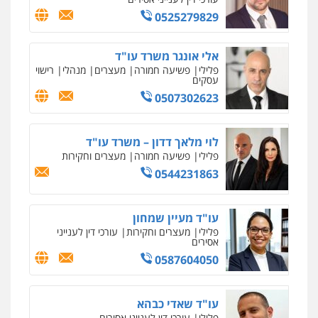
0525279829
רונן הלל – מוניטין
עו"ד שלומי שרון
מחיקת כתבות מגוגל ודחיקת אזכורים
שליליים
שירותים מקצועיים לעורכי דין
אלי אונגר משרד עו"ד
פלילי
צבאי
מעצרים וחקירות
פלילי
פשיעה חמורה
מעצרים
מנהלי
רישוי
0522508109
0547342002
עסקים
0507302623
אחסון אתרים
עו"ד אלון קריטי
מהירות
הגנה
גיבוי
תמיכה
שירותים
מקצועיים לעורכי דין
פלילי
כלכלי
אלימות
סמים
מעצרים
לוי מלאך דדון – משרד עו"ד
0525544654
פלילי
פשיעה חמורה
מעצרים וחקירות
0544231863
מרכז התחלה חדשה
עו"ד דפנה לביא
אסירים
עבירות מין
שירותים מקצועיים
לעורכי דין
עו"ד מעיין שמחון
משפחה
גישור
פלילי
מעצרים וחקירות
עורכי דין לענייני
0544500346
0507206063
אסירים
0587604050
מאיה בלום, עו"ס, טיפול ושיקום
עו"ד זוהר ארבל
טיפול בהתמכרויות
שירותים מקצועיים
פלילי
פשיעה חמורה
מעצרים וחקירות
לעורכי דין
עו"ד שאדי כבהא
קטינים
0504062539
פלילי
עורכי דין לענייני אסירים