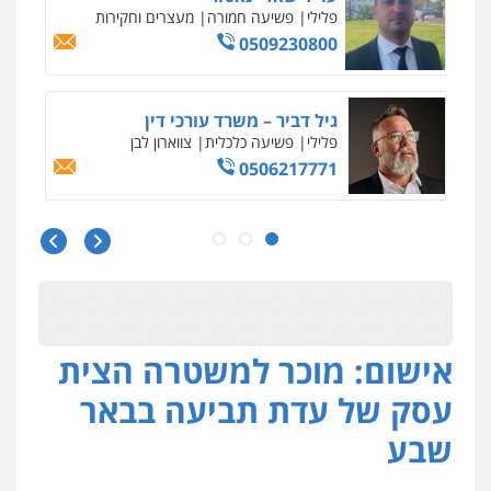
פלילי
פשיעה חמורה
מעצרים וחקירות
0509230800
גיל דביר – משרד עורכי דין
פלילי
פשיעה כלכלית
צווארון לבן
0506217771
סלימאן אבו שעירה – משרד עורכי דין
פלילי
בטחוני
צבאי
נזיקין
0547780927
אישום: מוכר למשטרה הצית
עו"ד אסף גונן
פלילי
פשע חמור
תעבורה
צבא
מעצרים
עסק של עדת תביעה בבאר
וחקירות
0542255161
שבע
גל דהן – משרד עורך דין פלילי