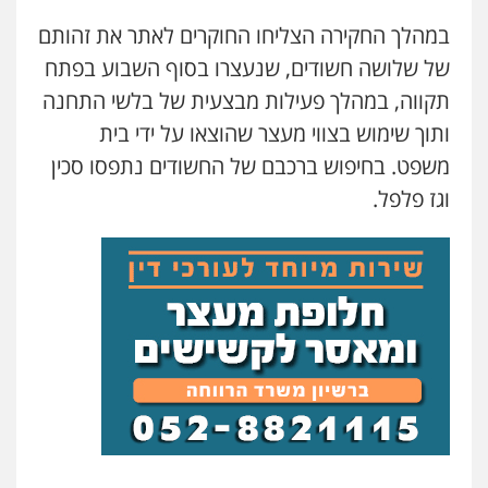
משרד עורכי דין טאי שרקי
במהלך החקירה הצליחו החוקרים לאתר את זהותם
פלילי
אסירים
תעבורה
מרב"ד
של שלושה חשודים, שנעצרו בסוף השבוע בפתח
0547556464
תקווה, במהלך פעילות מבצעית של בלשי התחנה
ותוך שימוש בצווי מעצר שהוצאו על ידי בית
עו"ד אילן אלימלך
משפט. בחיפוש ברכבם של החשודים נתפסו סכין
פלילי
פשיעה חמורה
תעבורה
אסירים
0522992110
וגז פלפל.
עו"ד שאדי נאטור
פלילי
פשיעה חמורה
מעצרים וחקירות
0509230800
גיל דביר – משרד עורכי דין
פלילי
פשיעה כלכלית
צווארון לבן
0506217771