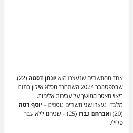
דוד אפרים משרד עורכי דין
פלילי
צווארון לבן
מס הכנסה
מע"מ
0506209859
עדי כרמלי – חברת עו"ד
פלילי
כלכלי
עורכי דין לענייני אסירים
0525060666
אחד מהחשודים שנעצרו הוא
יונתן דסטה
(22),
גיא זהבי משרד עורכי דין
פלילי
משפחה
שבספטמבר 2024 השתחרר מכלא איילון בתום
503456449
ריצוי מאסר ממושך על עבירות אלימות.
מלבדו נעצרו שני חשודים נוספים –
יוסף רטה
עו"ד איהאב ג'לג'ולי
(20) ו
אברהם גברו
(25) – שניהם ללא עבר
פלילי
מעצרים וחקירות
עורכי דין לענייני
אסירים
פלילי.
עו"ד אייל אביטל
0505216700
פלילי
פשיעה חמורה
מעצרים וחקירות