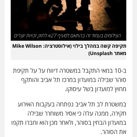
עו"ד אסף דוק
פלילי
עבירות מין
סמים והימורים
פשיעה
חמורה
חקירות ומעצרים
צווארון לבן והונאה
0526885006
הצילומים בעמוד זה בהתאם לסעיף 27א לחוק זכויות יוצרים
עו"ד שלי גורביץ – לוי
משפט פלילי
פשיעה חמורה
מעצרים
תקיפה קשה במהלך בילוי (אילוסטרציה: Mike Wilson
וחקירות
צבאי
תעבורה
מאתר Unsplash)
0544218336
ב-10 במאי התקבל במשטרה דיווח על על תקיפת
משרד עורכי דין חן ברוך
סוהר שבילה במועדון במרכז תל אביב והותקף
פלילי
דיני תעבורה
מעצרים וחקירות
0505078733
מחוץ למועדון בשל עיסוקו.
במשטרת לב תל אביב נפתחה בעקבות האירוע
עו"ד קארין לגטיוי
חקירה, ממנה עלה כי אסיר משוחרר שבילה
פלילי
פשיעה חמורה
מעצרים וחקירות
במועדון הבחין בסוהר, ולאחר מכן הוא וחברו תקפו
0507446995
את הסוהר.