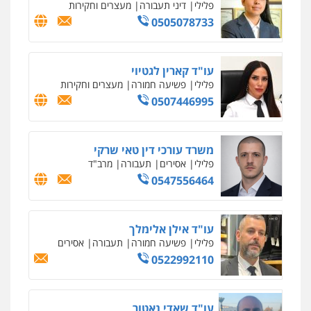
פלילי
פשע חמור
תעבורה
צבא
מעצרים
וחקירות
0542255161
גל דהן – משרד עורך דין פלילי
פלילי
פשיעה חמורה
סמים
מעצרים
וחקירות
0544723840
עו"ד ראוף נג'אר
פלילי
עורכי דין לענייני אסירים
מעצרים
סמים
רכוש
0548009246
דוד אפרים משרד עורכי דין
פלילי
צווארון לבן
מס הכנסה
מע"מ
0506209859
עדי כרמלי – חברת עו"ד