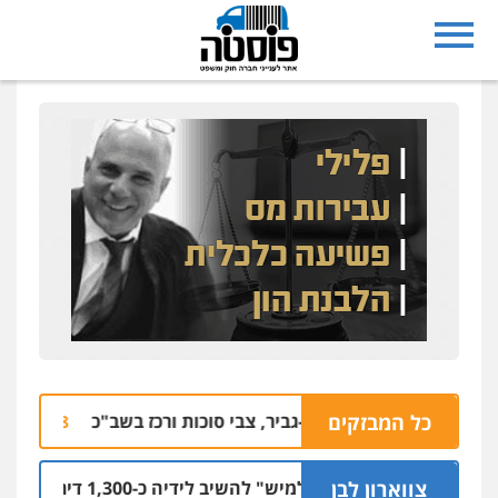
כל המבזקים
חר ואיים על בן-גביר, צבי סוכות ורכז בשב"כ
אי
10.08 | 13:25
צווארון לבן
ה תובעת מ"חלמיש" להשיב לידיה כ-1,300 דירות שנבנו לטובת הציבור