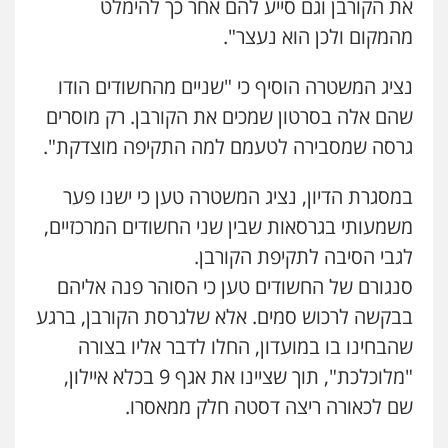
עורכי דין לענייני אסירים
מעצרים וחקירות
את הקורבן וגם סייע להם אחר כך להימלט
0546470989
מהמקום ולכן הוא נעצר".
עו"ד זוהר ארבל
פלילי
פשיעה חמורה
מעצרים וחקירות
קטינים
עו"ד אבי כהן
נציג המשטרה הוסיף כי "שניים מהחשודים הודו
0538788878
פלילי
פשיעה חמורה
קטינים
אלימות
שהם אלה בסרטון שמכים את הקורבן. רק מוסרים
סמים
עבירות מין
0523647066
גרסה שמסבירה לטעמם למה התקיפה מוצדקת".
עו"ד אסף דוק
פלילי
עבירות מין
סמים והימורים
פשיעה
חמורה
חקירות ומעצרים
צווארון לבן והונאה
במסגרת הדיון, נציג המשטרה טען כי ישנו פער
ויקי שמואל – משרד עו"ד
0526885006
משמעותי בגרסאות שבין שני החשודים המרכזיים,
פלילי
משפט פלילי
0528959600
לגבי הסיבה לתקיפת הקורבן.
סנגורם של החשודים טען כי הסוהר פנה אליהם
בבקשה לרכוש סמים. אלא שלגרסת הקורבן, ברגע
קורל קרוז – עורך דין פלילי
משפט פלילי
שהבחינו בו במועדון, החלו לדבר אליו בצורה
0545437431
"מלוכלכת", תוך שציינו את אגף 9 בכלא איילון,
שם לכאורה ריצה דסטה חלק ממאסרו.
עו"ד עלי סעדי
פלילי
פשיעה חמורה
ליווי וייצוג בחקירות