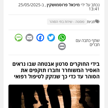
עו"ד שלומי שרון
נכתב על ידי
מיכאל פרוסמושקין
, ב-25/05/2025
פלילי
צבאי
מעצרים וחקירות
13:41
0547342002
תגיות
פוסטה - שירות בתי הסוהר
עו"ד אלון קריטי
פלילי
כלכלי
אלימות
סמים
מעצרים
sage
Facebook
Email
WhatsApp
Twitter
0525544654
שתף כתבה עם
Print
חברים
עו"ד דפנה לביא
משפחה
גישור
בידי החוקרים סרטון אבטחה שבו נראים
0507206063
האסיר המשוחרר וחברו תוקפים את
הסוהר עד כדי כך שנזקק לטיפול רפואי
עו"ד זוהר ארבל
פלילי
פשיעה חמורה
מעצרים וחקירות
קטינים
0538788878