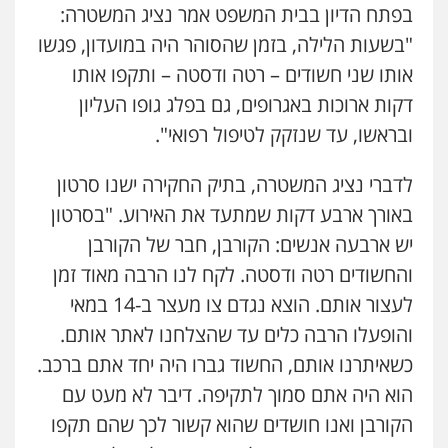
0544712201
בפתח הדיון בבית המשפט אמר נציג המשטרה:
אייל בן שושן, עורך דין פלילי
"בשעות הלילה, בזמן שהסוהר היה במועדון, פגשו
פלילי
מעצרים וחקירות
פשיעה חמורה
נוער
רישום פלילי
אותו שני חשודים – רטה ודסטה – ותקפו אותו
עו"ד רונן בנדל
0522763105
דקות ארוכות באגרופים, גם בפלג גופו העליון
משפט פלילי
פשיעה חמורה
פלילי
0524282442
ובראשו, עד שנזקק לטיפול רפואי".
עו"ד שלומי שרון
פלילי
צבאי
מעצרים וחקירות
לדברי נציג המשטרה, בתיק החקירה ישנו סרטון
כבריאן, מזר – משרד עורכי דין
0547342002
באורך ארבע דקות שמתעד את האירוע. "בסרטון
פלילי
מעצרים וחקירות
0543986802
יש ארבעה אנשים: הקורבן, חבר של הקורבן
עו"ד אלון קריטי
והחשודים רטה ודסטה. לקח לנו הרבה מאוד זמן
פלילי
כלכלי
אלימות
סמים
מעצרים
לעצור אותם. הוצא נגדם צו מעצר ב-14 במאי
עו"ד בועז קניג
0525544654
פלילי
משפחה
כלכלי
צבאי
והופעלו הרבה כלים עד שהצלחנו לאתר אותם.
0507003001
כשאיתרנו אותם, החשוד גברו היה יחד אתם ברכב.
עו"ד דפנה לביא
הוא היה אתם סמוך לתקיפה. דיבר לא מעט עם
משפחה
גישור
מנשה, אלמוג – עורכי דין
הקורבן ואנו חושדים שהוא קשור לכך שהם תקפו
0507206063
פלילי
עבירות תנועה
צווארון לבן
תעבורה