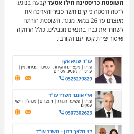
השופטת כריסטינה חילו אסעד
קבעה בנוגע
ומעצרים
0508824984
לרטה ודסטה כי קיים חשד סביר והאריכה את
מעצרם עד 26 במאי. מנגד, השופטת הורתה
עו"ד תומר בנישתי
לשחרר את גברו בתנאים מגבילים, כולל הרחקה
פלילי
מעצרים וחקירות
צווארון לבן
פשיעה
חמורה
ואיסור יצירת קשר עם הקורבן.
0546657865
עו"ד שגיא אקו
פלילי
מעצרים וחקירות
סמים
עבירות מין
עורכי דין לענייני אסירים
0525279829
אלי אונגר משרד עו"ד
פלילי
פשיעה חמורה
מעצרים
מנהלי
רישוי
עסקים
0507302623
לוי מלאך דדון – משרד עו"ד