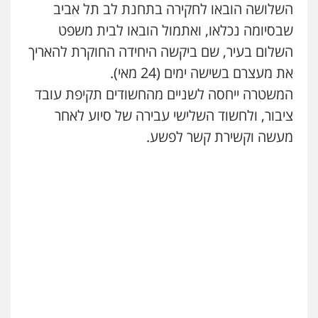
השלושה הובאו לחקירה בתחנת לב תל אביב
סלימאן אבו שעירה – משרד עורכי דין
שבסיומה נכלאו, ואתמול הובאו לבית משפט
פלילי
בטחוני
צבאי
נזיקין
השלום בעיר, שם ביקשה היחידה החוקרת להאריך
0547780927
את מעצרם בשישה ימים (24 מאי).
המשטרה ייחסה לשניים מהחשודים תקיפת עובד
עו"ד אסף גונן
פלילי
פשע חמור
תעבורה
צבא
מעצרים
ציבור, ולחשוד השלישי עבירה של סיוע לאחר
וחקירות
מעשה וקשירת קשר לפשע.
0542255161
גל דהן – משרד עורך דין פלילי
פלילי
פשיעה חמורה
סמים
מעצרים
וחקירות
0544723840
עו"ד ראוף נג'אר
פלילי
עורכי דין לענייני אסירים
מעצרים
סמים
רכוש
0548009246