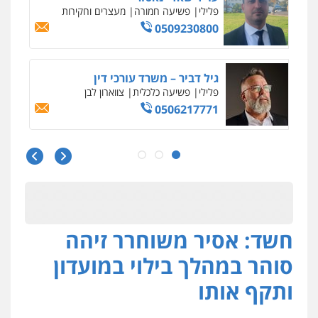
פלילי
כלכלי
עורכי דין לענייני אסירים
0525060666
גיא זהבי משרד עורכי דין
פלילי
משפחה
503456449
עו"ד איהאב ג'לג'ולי
פלילי
מעצרים וחקירות
עורכי דין לענייני
אסירים
0505216700
חשד: אסיר משוחרר זיהה
אייל בן שושן, עורך דין פלילי
פלילי
מעצרים וחקירות
פשיעה חמורה
סוהר במהלך בילוי במועדון
נוער
רישום פלילי
0522763105
ותקף אותו