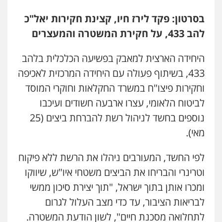
בסרטון: פקד לירז חיו, קצינת חקירות יאל"כ
עו"ד עינב יתח
להב 433, על חקירת המשטרה והמעצרים
פלילי
פשיעה חמורה
עורכי דין לענייני
אסירים
צבאי
0546364651
היחידה הארצית למאבק בפשיעה הכלכלית בלהב
433, בשיתוף פעולה עם היחידה המרכזית לאכיפה
עו"ד מאור שגב
וחקירות פיצו"ח במשרד החקלאות וחוקרי המוסד
פלילי
פשיעה חמורה
מעצרים וחקירות
לביטוח הלאומי, עצרו ארבעה חשודים ועיכבו
0546680127
נוספים בחשד לניהול רשת להברחת ביצים (25
מאי).
עו"ד רעות שמחון
פלילי
אסירים
תעבורה
לפי החשד, המעורבים ניהלו את הרשת ללא פיקוח
0507623810
וטרינרי והבריחו את הביצים משטחי איו"ש, שיווקו
ומכרו אותן בתוך ישראל, "תוך יצירת סיכון ממשי
עו"ד דותן דניאלי
לבריאות הציבור, עד כדי מצב העלול לגרום
פלילי
פשיעה חמורה
צווארון לבן
פשיעה
כלכלית
עורכי דין לענייני אסירים
נוער
לתחלואה מסכנת חיים", לשון הודעת המשטרה.
0542442982