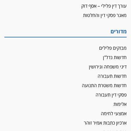
תובעת משטרתית פוטרה בחשד לעישון סמים
עורך דין פלילי – אסף דוק
שנחשף בפעילות בלשים בטלגרם
מאגר פסקי דין והחלטות
לא בכל יום
עו"ד שרון נהרי חיתן את בנו הבכור דניאל
מדורים
הכנסת אישרה
הגבלת שכר טרחה בייצוג נכי צה"ל ונפגעי פעולות
מבזקים פלילים
איבה
חדשות נדל"ן
איתות מירושלים
דיני משפחה וגירושין
יו"ר המחוז צ'צ'קס מכנס ישיבה להדחת
חדשות תעבורה
ממלא-מקומו, ועמית בכר שותק
חדשות משטרת התנועה
מחאת הפרקליטים והסנגורים
יצאו לשעה מבית המשפט ועמדו בחוץ לאות הזדהות
פסקי דין תעבורה
עם השופטים
אלימות
הביקורת חוגגת
אמצעי לחימה
מבקר לשכת עורכי הדין בתביעה נגד "איכות
ארכיון כתבות אמיר זוהר
השלטון" בעידן עמית בכר