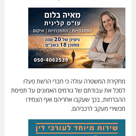
עו"ד שנהב אילון
פלילי
פשיעה חמורה
חקירות ומעצרים
נוער
עורכי דין לענייני אסירים
תעבורה
0549475678
עו"ד חמאדה מסרי
תעבורה
0526631970
מחקירת המשטרה עולה כי חברי הרשת פעלו
שני אלגרבלי – משרד עורכי דין
לסכל את עבודתם של גורמים האמונים על תפיסת
פלילי
עורכי דין לענייני אסירים
תעבורה
ההברחות, בכך שעקבו אחריהם ואף הצמידו
0507120031
מכשירי מעקב לרכביהם.
מנשה, אלמוג – עורכי דין
פלילי
עבירות תנועה
צווארון לבן
תעבורה
עורכי דין לענייני אסירים
מעצרים וחקירות