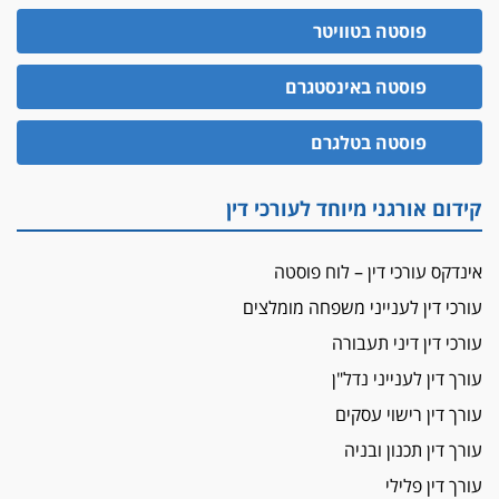
פוסטה בטוויטר
הזכות לטנף
זוכה עורך-דין שהשווה את ברק לסינוואר ואת
פוסטה באינסטגרם
"הבמות של קפלן" לחמאס
מאסר לעורך הדין
פוסטה בטלגרם
מאסר בפועל לעו"ד מהצפון שהגיש תביעות
פיקטיביות בשם פלסטינים
קידום אורגני מיוחד לעורכי דין
על המידתיות
ביה"ד המשמעתי ביטל השעיה לצמיתות של
עורכת-דין שהביעה שמחה ב-7 באוקטובר
אינדקס עורכי דין – לוח פוסטה
עורכי דין לענייני משפחה מומלצים
אשם
עו"ד הלל בבייב הורשע בהונאת עשרות לקוחות,
עורכי דין דיני תעבורה
ההסדר: 7-9 שנות מאסר
עורך דין לענייני נדל"ן
דין ומקרקעין
עורך דין רישוי עסקים
עורך דין ברמת השרון נחקר בחשד למרמה בעסקת
נדל"ן
עורך דין תכנון ובניה
עורך דין פלילי
"אני מכינה 5-6 ג'וינטים ביום"