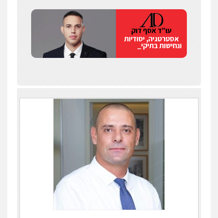
עו"ד מאור שגב
פלילי
פשיעה חמורה
מעצרים וחקירות
0546680127
עו"ד רעות שמחון
פלילי
אסירים
תעבורה
0507623810
עו"ד דותן דניאלי
פלילי
פשיעה חמורה
צווארון לבן
פשיעה
כלכלית
עורכי דין לענייני אסירים
נוער
0542442982
עו"ד שנהב אילון