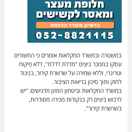
0546470989
קורל קרוז – עורך דין פלילי
משפט פלילי
0545437431
עו"ד שאדי נאטור
פלילי
פשיעה חמורה
מעצרים וחקירות
0509230800
עו"ד עלי סעדי
במשטרה ובמשרד החקלאות אומרים כי החשודים
פלילי
פשיעה חמורה
ליווי וייצוג בחקירות
ומעצרים
עסקו בממכר ביצים "מדלת לדלת", ללא פיקוח
0508824984
גל דהן – משרד עורך דין פלילי
וטרינרי, וללא שמירה על שרשרת קירור, בניגוד
פלילי
פשיעה חמורה
סמים
מעצרים
וחקירות
לחוק ותוך סיכון בריאות הציבור.
עו"ד שגיא אקו
0544723840
במשרד החקלאות וביטחון המזון מדגישים: "יש
פלילי
מעצרים וחקירות
סמים
עבירות מין
עורכי דין לענייני אסירים
לרכוש ביצים רק בנקודות מכירה מסודרות,
0525279829
עו"ד ראוף נג'אר
בשרשרת קירור".
פלילי
עורכי דין לענייני אסירים
מעצרים
סמים
רכוש
0548009246
לוי מלאך דדון – משרד עו"ד
פלילי
פשיעה חמורה
מעצרים וחקירות