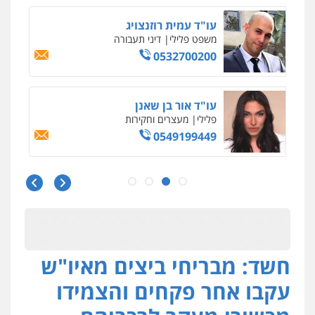
עו"ד עמית רוזנצויג
משפט פלילי
דיני תעבורה
0532700200
עו"ד אור בן שאנן
פלילי
מעצרים וחקירות
0549199449
עו"ד אמיר נאטור
פלילי
פשיעה חמורה
צווארון לבן
מעצרים
0543326767
חשד: מבריחי ביצים מאיו"ש
עו"ד פאדי זועבי
פלילי
פשיעה חמורה
סמים
עורכי דין לענייני
עקבו אחר פקחים והצמידו
אסירים
תעבורה
0506984757