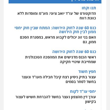
מנשה, אלמוג – עורכי דין
0538788878
מרכז התחלה חדשה
פלילי
עבירות תנועה
צווארון לבן
תעבורה
כנס 60 שנה לחוק הירושה: המתח שבין חוק יחסי
עורכי דין לענייני אסירים
מעצרים וחקירות
אסירים
עבירות מין
שירותים מקצועיים
ממון לבין חוק הירושה
לעורכי דין
0546470989
האם בני זוג יכולים לקבוע מראש, במסגרת הסכם
0544500346
ממון, גם
כנס 60 שנה לחוק הירושה
ראשי הכנס מדגישים את המהפכה הטכנולגית
שמחייבת שינויי חקיקה
חפץ חשוד
עצור בתיק ניסיון רצח קיבל חבילה מעו"ד ונעצר
בחשד לסחר בסמים
יחסי עו"ד לקוח
עורך דין מהצפון נעצר בחשד להברחת חשיש לעצור
בקישון
עו"ד ליאור קצב הורשע בבית-הדין המשמעתי
בעיכוב כספים ופגיעה בכבוד המקצוע
חודש בלבד לאחר שהופיע בכנס לשכת עורכי הדין,
קצב הורשע