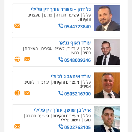
המתה
עבירות מין
מחיקת כתבות מגוגל ודחיקת אזכורים
שליליים
שירותים מקצועיים לעורכי דין
0509930581
גל דהן – משרד עורך דין פלילי
0522508109
פלילי
פשיעה חמורה
סמים
מעצרים
וחקירות
0544723840
עו"ד עמית רוזנצויג
אחסון אתרים
משפט פלילי
דיני תעבורה
מהירות
הגנה
גיבוי
תמיכה
שירותים
0532700200
מקצועיים לעורכי דין
עו"ד ראוף נג'אר
פלילי
עורכי דין לענייני אסירים
מעצרים
סמים
רכוש
0548009246
עו"ד אור בן שאנן
מרכז התחלה חדשה
פלילי
מעצרים וחקירות
אסירים
עבירות מין
שירותים מקצועיים
0549199449
לעורכי דין
עו"ד איהאב ג'לג'ולי
0544500346
פלילי
מעצרים וחקירות
עורכי דין לענייני
אסירים
0505216700
עו"ד אמיר נאטור
מאיה בלום, עו"ס, טיפול ושיקום
פלילי
פשיעה חמורה
צווארון לבן
מעצרים
טיפול בהתמכרויות
שירותים מקצועיים
0543326767
לעורכי דין
אייל בן שושן, עורך דין פלילי
0504062539
פלילי
מעצרים וחקירות
פשיעה חמורה
נוער
רישום פלילי
עו"ד פאדי זועבי
0522763105
עו"ד ד"ר אבי שקד
פלילי
פשיעה חמורה
סמים
עורכי דין לענייני