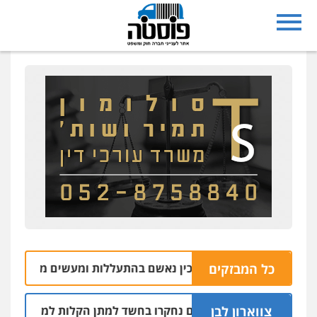
כל המבזקים
ל משק במושב אליכין נאשם בהתעללות ומעשים מגונים בשתי פוע
צווארון לבן
שלושה שוטרים נחקרו בחשד למתן הקלות למועדון בבעלות א