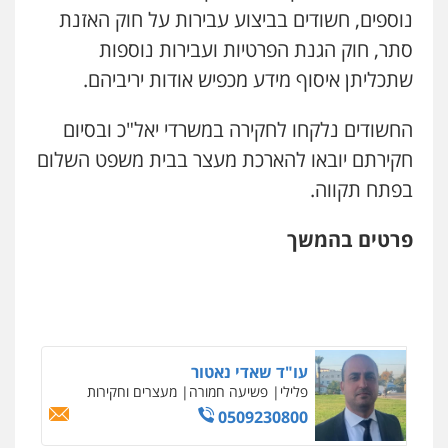
נוספים, חשודים בביצוע עבירות על חוק האזנת
0523823782
משרד עורכי דין חן ברוך
סתר, חוק הגנת הפרטיות ועבירות נוספות
פלילי
דיני תעבורה
מעצרים וחקירות
0505078733
שתכליתן איסוף מידע מכפיש אודות יריביהם.
עו"ד רועי אטיאס
משפט פלילי
פשיעה חמורה
צווארון לבן
החשודים נלקחו לחקירה במשרדי יאל"כ ובסיום
525043999
עו"ד קארין לגטיוי
חקירתם יובאו להארכת מעצר בבית משפט השלום
פלילי
פשיעה חמורה
מעצרים וחקירות
בפתח תקווה.
0507446995
דוד בוחבוט – משרד עו"ד
פלילי
פשיעה חמורה
מעצרים
צווארון לבן
פרטים בהמשך
0505542333
משרד עורכי דין טאי שרקי
פלילי
אסירים
תעבורה
מרב"ד
0547556464
עו"ד בן ממן
ניר קידר – צלם
פלילי
אסירים
חקירות ומעצרים
סייבר
ניהול משברים פליליים
צילום עורכי דין
שירותים מקצועיים לעורכי
דין
0506355388
עו"ד שאדי נאטור
0504578527
פלילי
פשיעה חמורה
מעצרים וחקירות
0509230800
עו"ד איהאב זבידאת
רונן הלל – מוניטין
פלילי
פשיעה חמורה
ארגוני פשע
עבירות