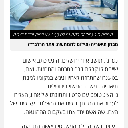
הצילומים בעמוד זה בהתאם לסעיף 27א לחוק זכויות יוצרים
מבחן תיאוריה (צילום להמחשה: אתר הרלב"ד)
נגד ג', תושב אזור ירושלים, הוגש כתב אישום
שייחס לו קבלת דבר במרמה והתחזות. זאת,
בטענה שהתחזה לאחיו וניגש במקומו למבחן
תיאוריה במשרד הרישוי בירושלים.
ג' הציג טופס עם פרטיו ותמונתו של אחיו, הצליח
לעבור את המבחן, ורשם את ההצלחה על שמו של
האח, שהואשם יחד אתו בעקבות הההונאה.
בעיצומו של ההליך המשפטי ביקשה התביעה