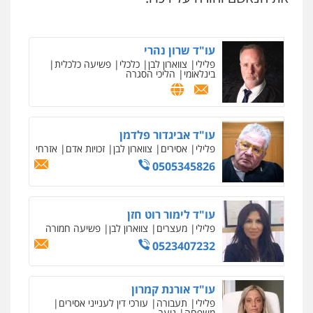
עו"ד שרון נהרי
פלילי
צווארון לבן
כלכלי
פשיעה כלכלית
בינלאומי
הליכי הסגרה
ניר קידר – צלם
צילום עורכי דין
שירותים מקצועיים לעורכי
דין
עו"ד אביגדור פלדמן
0504578527
פלילי
אסירים
צווארון לבן
זכויות אדם
אזרחי
0505345826
רונן הלל – מוניטין
מחיקת כתבות מגוגל ודחיקת אזכורים
שליליים
שירותים מקצועיים לעורכי דין
עו"ד לימור רוט חזן
0522508109
פלילי
מעצרים
צווארון לבן
פשיעה חמורה
0523407232
אחסון אתרים
מהירות
הגנה
גיבוי
תמיכה
שירותים
מקצועיים לעורכי דין
עו"ד אורנת קמרון
פלילי
תעבורה
עורכי דין לענייני אסירים
משפחה
נוער