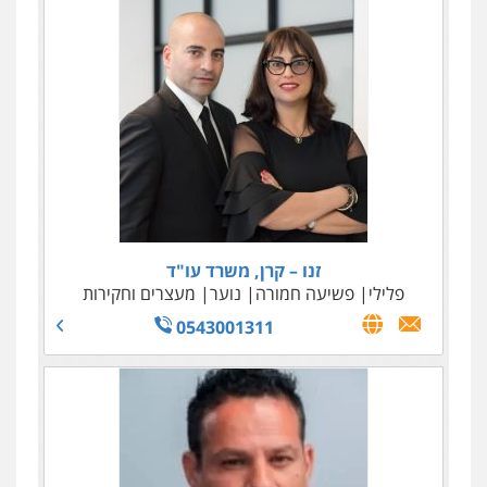
זנו – קרן, משרד עו"ד
פלילי
פשיעה חמורה
נוער
מעצרים וחקירות
0543001311