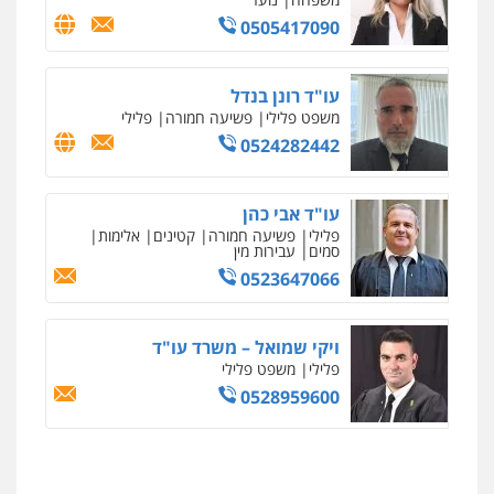
0505417090
מרכז התחלה חדשה
אסירים
עבירות מין
שירותים מקצועיים
לעורכי דין
עו"ד רונן בנדל
0544500346
משפט פלילי
פשיעה חמורה
פלילי
0524282442
מאיה בלום, עו"ס, טיפול ושיקום
טיפול בהתמכרויות
שירותים מקצועיים
לעורכי דין
עו"ד אבי כהן
0504062539
פלילי
פשיעה חמורה
קטינים
אלימות
סמים
עבירות מין
0523647066
עו"ד ד"ר אבי שקד
עבירות כלכליות
הלבנת הון
חילוטים
עבירות פליליות
ויקי שמואל – משרד עו"ד
0544385337
פלילי
משפט פלילי
0528959600
איתי חקירות – שירותים לעורכי דין
חקירות פרטיות
חקירות כלכליות
חקירות
אישות
איתורים
0537865001