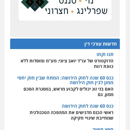
0504578527
על סדר היום
כנס תובענות ייצוגיות: "בעקבות ה-AI התפתח טרנד
רונן הלל – מוניטין
תביעות הגנת הפרטיות"
מחיקת כתבות מגוגל ודחיקת אזכורים
שליליים
שירותים מקצועיים לעורכי דין
מחוז מרכז לפני הכנסת
0522508109
כנס תביעות ייצוגיות: הדילמה בין זכויות צרכנים
להגנה על עסקים קטנים
חדשות עורכי דין
אחסון אתרים
תנו וקחו
מהירות
הגנה
גיבוי
תמיכה
שירותים
מקצועיים לעורכי דין
הדוקטורט של עו"ד יואב ציוני: מע"מ ומוסדות ללא
כוונת רווח
כנס 60 שנה לחוק הירושה: המתח שבין חוק יחסי
ממון לבין חוק הירושה
מרכז התחלה חדשה
האם בני זוג יכולים לקבוע מראש, במסגרת הסכם
אסירים
עבירות מין
שירותים מקצועיים
לעורכי דין
ממון, גם
0544500346
כנס 60 שנה לחוק הירושה
ראשי הכנס מדגישים את המהפכה הטכנולגית
שמחייבת שינויי חקיקה
חפץ חשוד