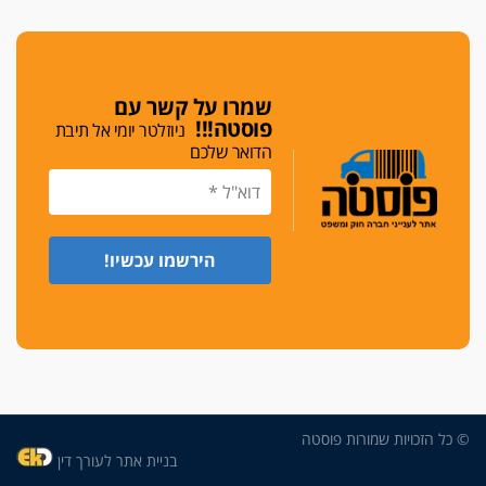
גלוק
די לאלימות
פאנל הלשכה על האלימות: "כישלון שמתחיל בחינוך
ונגמר במשטרה"
שמרו על קשר עם
פוסטה!!!
ניוזלטר יומי אל תיבת
מנכ"ל עכשיו
הדואר שלכם
בימ"ש מחוזי: החלטת עמית בכר לדחות מינוי מנכ"ל
חדש ללשכה אינה סבירה
משפחה ופוליטיקה
עו"ד גלעד מנשה ויאיר בכורו חגגו בר מצווה, שרי
הליכוד הפציצו
אתיקה בהקפאה
הקדנציה החוקית של ועדות האתיקה הסתיימה
והלשכה מצאה פתרון מאולתר
הזעקה
עשרות עורכי דין הפגינו בחיפה: "דמנו אינו הפקר,
© כל הזכויות שמורות פוסטה
דורשים הגנה וביטחון"
בניית אתר לעורך דין