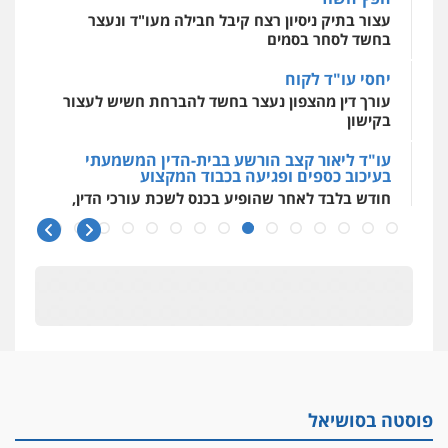
עצור בתיק ניסיון רצח קיבל חבילה מעו"ד ונעצר
בחשד לסחר בסמים
יחסי עו"ד לקוח
עורך דין מהצפון נעצר בחשד להברחת חשיש לעצור
בקישון
עו"ד ליאור קצב הורשע בבית-הדין המשמעתי
בעיכוב כספים ופגיעה בכבוד המקצוע
חודש בלבד לאחר שהופיע בכנס לשכת עורכי הדין,
קצב הורשע
10 מיליון
עורך-דין חשוד בהעלמת הכנסות והתחמקות ממס
רכישה
קטינים בסביבה מנוכרת
"ניכור הורי מכת מדינה": איך מתמודדים עם
ההשלכות ההרסניות של התופעה?
פוסטה בסושיאל
אלה המינויים
הוועדה לבחירת שופטים בחרה 26 שופטים ורשמים