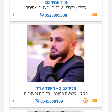
עו"ד אמיר נבון
עו"ד טליה גרידיש
פלילי
פלילי
כלכלי
כלכלי
צבאי
עורכי דין לענייני אסירים
עורכי דין לענייני אסירים
0523307111
0528895338
עו"ד ג'קי סגרון
ווליד כבוב – משרד עו"ד
פלילי
פלילי
פשיעה חמורה
עורכי דין לענייני אסירים
צבאי
חקירות ומעצרים
שחרור ממעצר
- ימים ועד תום הליכים
0545858169
0522892777