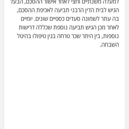
למעלה משנתיים וחצי לאחר אישור ההסכם, הבעל
פלילי
מעצרים וחקירות
פשיעה חמורה
נוער
רישום פלילי
הגיש לבית הדין הרבני תביעה לאכיפת ההסכם,
0522763105
בה עתר לשמונה סעדים כספיים שונים. יומיים
לאחר מכן הגיש תביעה נוספת שכללה דרישות
עו"ד שאדי דבאח
נוספות, בין היתר שכר טרחה בגין טיפולו בהיטל
פלילי
פשיעה כלכלית
תעבורה
השבחה.
0505643689
עו"ד יצחק איצקוביץ'
פלילי
פשיעה חמורה
צווארון לבן
0526655833
עו"ד אורנת קמרון
פלילי
תעבורה
עורכי דין לענייני אסירים
משפחה
נוער
0505417090