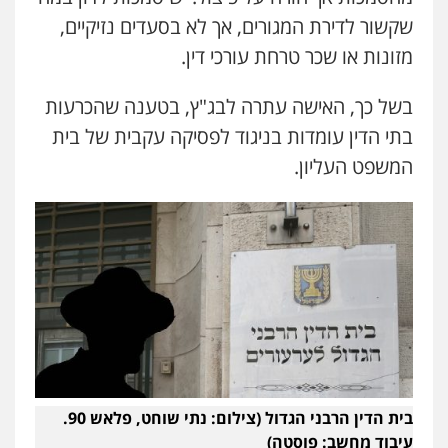
מנשה, אלמוג – עורכי דין
פלילי
עבירות תנועה
צווארון לבן
תעבורה
שקשור לדירת המגורים, אך לא בסעדים נזיקיים,
עורכי דין לענייני אסירים
מעצרים וחקירות
מזונות או שכר טרחת עורכי דין.
0546470989
בשל כך, האישה עתרה לבג"ץ, בטענה שהכרעות
עו"ד אסף דוק
בתי הדין עומדות בניגוד לפסיקה עקבית של בית
פלילי
עבירות מין
סמים והימורים
פשיעה
חמורה
חקירות ומעצרים
צווארון לבן והונאה
המשפט העליון.
0526885006
בית הדין הרבני הגדול (צילום: נתי שוחט, פלאש 90.
עיבוד מחשב: פוסטה)