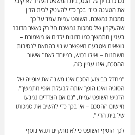
נכרכו בדיון על הגט, בית המשפט העליון לא קיבל
את הטענה כי די בכך כדי להעניק לבית הדין
סמכות נמשכת. השופט עמית עמד על כך
שהעיקרון של סמכות נמשכת חל רק כאשר מדובר
בעניין מתמשך כמו מזונות ילדים או משמורת –
נושאים שטבעם מאפשר שינוי בהתאם לנסיבות
משתנות – ואילו רכוש, במיוחד לאחר אישור
עו"ד זקי אלעברה
ההסכם, אינו עניין כזה.
פלילי
פשיעה חמורה
עורכי דין לענייני אסירים
0559600005
"מחדל בביצוע הסכם אינו משנה את אופייה של
הסוגיה ואינו הופך אותה לבעלת אופי מתמשך",
עו"ד מירב נוסבוים
הדגיש השופט עמית, "גם אם הצדדים נמנעו
פלילי
מעצרים וחקירות
נוער
עורכי דין
לענייני אסירים
מיישום ההסכם – אין בכך כדי להשיב את סמכותו
0522331443
של בית הדין".
רעות כהן – משרד עורכי דין
לכך הוסיף השופט כי לא מתקיים תנאי נוסף
פלילי
צווארון לבן
תעבורה
אסירים
מעצרים