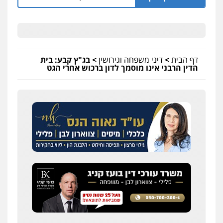
חליל ביאדי – משרד עורכי דין
פלילי
דיני תעבורה
מעצרים וחקירות
פשיעה חמורה
אסירים
0509636895
עו"ד איהאב זבידאת
דף הבית
>
דיני משפחה וגירושין
>
בג"ץ קבע: בית
הדין הרבני אינו מוסמך לדון ברכוש אחרי הגט
פלילי
פשיעה חמורה
ארגוני פשע
עבירות
המתה
עבירות מין
0509930581
עו"ד יפעת שוורץ סיל
פלילי
תעבורה
0523379525
עו"ד יוסי חמצני
כלכלי
צווארון לבן
פשיעה כלכלית
עבירות
מס
הלבנת הון
0505471497