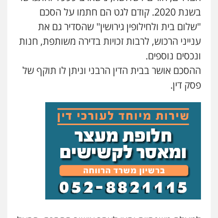
פלילי
צווארון לבן
צבאי
בשנת 2020. קודם לגט הם חתמו על הסכם
0524040052
"שלום בית ולחילופין גירושין" שהסדיר גם את
ענייני הרכוש, לרבות זכויות בדירה משותפת, חנות
עו"ד אלון ארז
ונכסים נוספים.
פלילי
צבאי
סמים
אלימות במשפחה
צווארון
לבן
ההסכם אושר בבית הדין הרבני וניתן לו תוקף של
0507368203
פסק דין.
עו"ד לימור רוט חזן
פלילי
מעצרים
צווארון לבן
פשיעה חמורה
0523407232
עו"ד עינב יתח
פלילי
פשיעה חמורה
עורכי דין לענייני
אסירים
צבאי
0546364651
אייל בן שושן, עורך דין פלילי