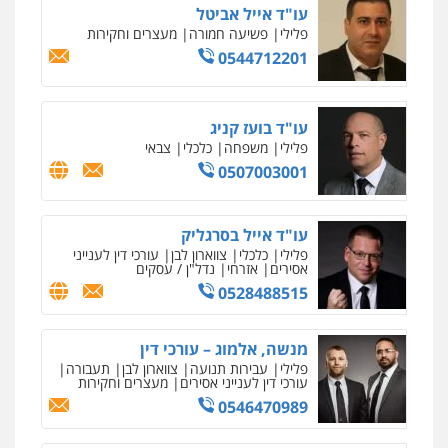
עו"ד אסף דוק
פלילי
עבירות מין
סמים והימורים
פשיעה
חמורה
חקירות ומעצרים
צווארון לבן והונאה
0526885006
עו"ד תומר בנישתי
פלילי
מעצרים וחקירות
צווארון לבן
פשיעה
חמורה
0546657865
אלי אונגר משרד עו"ד
פלילי
פשיעה חמורה
מעצרים
מנהלי
רישוי
עסקים
0507302623
עו"ד מעיין שמחון
פלילי
מעצרים וחקירות
עורכי דין לענייני
אסירים