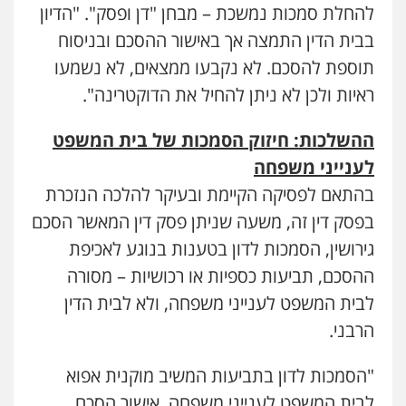
וחקירות
להחלת סמכות נמשכת – מבחן "דן ופסק". "הדיון
0506277425
בבית הדין התמצה אך באישור ההסכם ובניסוח
תוספת להסכם. לא נקבעו ממצאים, לא נשמעו
עו"ד רעות שמחון
ראיות ולכן לא ניתן להחיל את הדוקטרינה".
פלילי
אסירים
תעבורה
0507623810
ההשלכות: חיזוק הסמכות של בית המשפט
לענייני משפחה
עו"ד שנהב אילון
בהתאם לפסיקה הקיימת ובעיקר להלכה הנזכרת
פלילי
פשיעה חמורה
חקירות ומעצרים
נוער
עורכי דין לענייני אסירים
תעבורה
בפסק דין זה, משעה שניתן פסק דין המאשר הסכם
0549475678
גירושין, הסמכות לדון בטענות בנוגע לאכיפת
ההסכם, תביעות כספיות או רכושיות – מסורה
כבריאן, מזר – משרד עורכי דין
לבית המשפט לענייני משפחה, ולא לבית הדין
פלילי
מעצרים וחקירות
הרבני.
0543986802
"הסמכות לדון בתביעות המשיב מוקנית אפוא
עו"ד זוהר ארבל
לבית המשפט לענייני משפחה. אישור הסכם
פלילי
פשיעה חמורה
מעצרים וחקירות