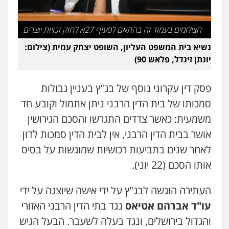
0505471497
הצילומים בעמוד זה בהתאם לסעיף 27א לחוק זכויות יוצרים
גיל דביר – משרד עורכי דין
נשיא בית המשפט העליון, השופט יצחק עמית (צילום:
פלילי
פשיעה כלכלית
צווארון לבן
יונתן זינדל, פלאש 90)
0506217771
פסק דין עקרוני נוסף של בג"ץ בעניין גבולות
עו"ד עידית שינו-אמיתי
סמכותו של בית הדין הרבני ניתן אתמול וקובע חד
פלילי
עורכי דין לענייני אסירים
פשיעה
חמורה
מעצרים וחקירות
משמעית: כאשר צדדים התגרשו והסכם הגירושין
0507587013
אושר בבית הדין הרבני, אין לבית הדין סמכות לדון
לאחר שנים בתביעות רכושיות שמוגשות על בסיס
עו"ד אור בן שאנן
אותו הסכם (22 יוני).
פלילי
מעצרים וחקירות
0549199449
העתירה הוגשה לבג"ץ על ידי אישה שיוצגה על ידי
עו"ד אברהם אטיאס
נגד בתי הדין הרבני האזורי
סלימאן אבו שעירה – משרד עורכי דין
והגדול בירושלים, ונגד בעלה לשעבר. הבעל הגיש
פלילי
בטחוני
צבאי
נזיקין