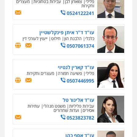
פלילי
צווארון לבן
עבירות בטחוניות
מעצרים
0504578527
וחקירות
0524122241
רונן הלל – מוניטין
מחיקת כתבות מגוגל ודחיקת אזכורים
שליליים
שירותים מקצועיים לעורכי דין
עו"ד ד"ר איתן פינקלשטיין
0522508109
כלכלי
הלבנת הון
חילוט
ייעוץ לעורכי דין
0507061374
אחסון אתרים
מהירות
הגנה
גיבוי
תמיכה
שירותים
מקצועיים לעורכי דין
עו"ד קארין לגטיוי
פלילי
פשיעה חמורה
מעצרים וחקירות
0507446995
מרכז התחלה חדשה
אסירים
עבירות מין
שירותים מקצועיים
עו"ד אלינור טל
לעורכי דין
עבירות פליליות
משפט מנהלי
עתירות
0544500346
אסירים
ועדות שחרורים
0523823782
מאיה בלום, עו"ס, טיפול ושיקום
טיפול בהתמכרויות
שירותים מקצועיים
לעורכי דין
עו"ד אסף כהן