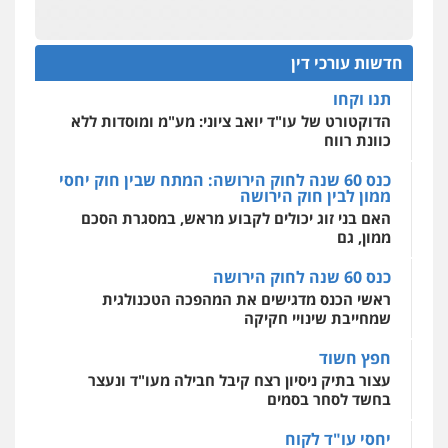
מהירות
הגנה
גיבוי
תמיכה
שירותים
בר ציון – אוזן משרד עורכי דין
מקצועיים לעורכי דין
תנו וקחו
פלילי
עבירות תנועה
תעבורה
פשיעה
הדוקטורט של עו"ד יואב ציוני: מע"מ ומוסדות ללא
חמורה
חדשות עורכי דין
כוונת רווח
0505258475
מרכז התחלה חדשה
כנס 60 שנה לחוק הירושה: המתח שבין חוק יחסי
אסירים
עבירות מין
שירותים מקצועיים
ממון לבין חוק הירושה
עו"ד אסף גונן
לעורכי דין
האם בני זוג יכולים לקבוע מראש, במסגרת הסכם
פלילי
פשע חמור
תעבורה
צבא
מעצרים
0544500346
ממון, גם
וחקירות
0542255161
כנס 60 שנה לחוק הירושה
ראשי הכנס מדגישים את המהפכה הטכנולגית
גל דהן – משרד עורך דין פלילי
שמחייבת שינויי חקיקה
פלילי
פשיעה חמורה
סמים
מעצרים
וחקירות
חפץ חשוד
0544723840
עצור בתיק ניסיון רצח קיבל חבילה מעו"ד ונעצר
בחשד לסחר בסמים
גיל פרידמן – משרד עו"ד
יחסי עו"ד לקוח
פלילי
צווארון לבן
מעצרים וחקירות
מחיקת
עורך דין מהצפון נעצר בחשד להברחת חשיש לעצור
רישום פלילי
בקישון
0503366733
עו"ד ליאור קצב הורשע בבית-הדין המשמעתי