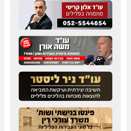
גיל דביר – משרד עורכי דין
פלילי
פשיעה כלכלית
צווארון לבן
0506217771
עו"ד עידית שינו-אמיתי
פלילי
עורכי דין לענייני אסירים
פשיעה
חמורה
מעצרים וחקירות
0507587013
עו"ד אור בן שאנן
פלילי
מעצרים וחקירות
0549199449
סלימאן אבו שעירה – משרד עורכי דין
פלילי
בטחוני
צבאי
נזיקין
0547780927