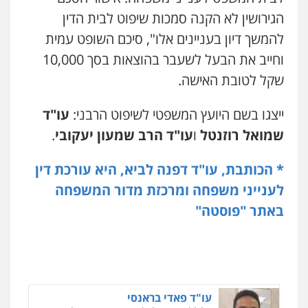
קטינים
הגירושין לא הקנה סמכות שיפוט לבית הדין
0538788878
להמשך דיון בעניינים אלו", סיכם השופט עמית
וחייב את הבעל לשעבר בהוצאות בסך 10,000
עו"ד שגיא אקו
פלילי
מעצרים וחקירות
סמים
עבירות מין
שקל לטובת האישה.
עורכי דין לענייני אסירים
0525279829
ייצגו בשם היועץ המשפטי לשיפוט הרבני:
עו"ד
שמואל רוזנטל
ו
עו"ד הרב שמעון יעקובי
.
לוי מלאך דדון – משרד עו"ד
פלילי
פשיעה חמורה
מעצרים וחקירות
* הכותבת, עו"ד דפנה לביא, היא עורכת דין
0544231863
לענייני משפחה ומרכזת מדור המשפחה
באתר "פוסטה"
עו"ד (רו"ח) יואב ציוני
עבירות מס
הלבנת הון
שומות וערעורי מס
0505430819
ניר קידר – צלם
צילום עורכי דין
שירותים מקצועיים לעורכי
עו"ד פאדי בראנסי
דין