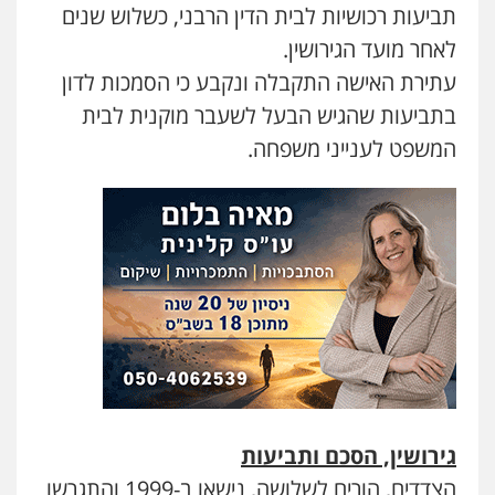
תביעות רכושיות לבית הדין הרבני, כשלוש שנים
0547780927
לאחר מועד הגירושין.
עתירת האישה התקבלה ונקבע כי הסמכות לדון
עו"ד יניב זוסמן
בתביעות שהגיש הבעל לשעבר מוקנית לבית
פלילי
כלכלי
פשיעה חמורה
מעצרים
וחקירות
המשפט לענייני משפחה.
0525199949
עו"ד אמיר נאטור
פלילי
פשיעה חמורה
צווארון לבן
מעצרים
0543326767
עו"ד גיורא זילברשטיין
פלילי
פשיעה חמורה
מעצרים וחקירות
0505212444
גירושין, הסכם ותביעות
עו"ד קובי בן שעיה
הצדדים, הורים לשלושה, נישאו ב-1999 והתגרשו