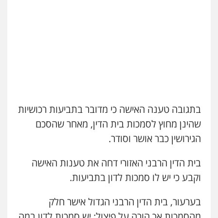
שני אלגרבלי – משרד עורכי דין
פלילי
עורכי דין לענייני אסירים
תעבורה
0507120031
עו"ד אייל אביטל
פלילי
פשיעה חמורה
מעצרים וחקירות
0544712201
בתגובה טענה האישה כי מדובר בתביעות רכושיות
עו"ד בועז קניג
פלילי
משפחה
כלכלי
צבאי
שהינן מחוץ לסמכות בית הדין, מאחר שהסכם
0507003001
הגירושין כבר אושר וסודר.
בית הדין הרבני האזורי דחה את טענות האישה
עו"ד אייל בסרגליק
פלילי
כלכלי
צווארון לבן
עורכי דין לענייני
וקבע כי יש לו סמכות לדון בתביעות.
אסירים
אזרחי
נדל"ן / עסקים
0528488515
בערעור, בית הדין הרבני הגדול אישר חלק
מהסמכות אך הורה על פיצול: יש סמכות לדון במה