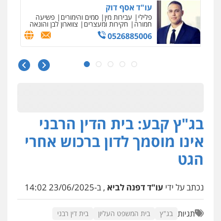
0587604050
עו"ד שאדי כבהא
פלילי
עורכי דין לענייני אסירים
0525556970
עו"ד רויטל סבג שקד
פלילי
פשיעה חמורה
אמצעי לחימה
אלימות
עורכי דין לענייני אסירים
0528615306
בג"ץ קבע: בית הדין הרבני
אינו מוסמך לדון ברכוש אחרי
דוד בוחבוט – משרד עו"ד
הגט
פלילי
פשיעה חמורה
מעצרים
צווארון לבן
0505542333
נכתב על ידי
עו"ד דפנה לביא
, ב-23/06/2025 14:02
עו"ד בן ממן
פלילי
אסירים
חקירות ומעצרים
סייבר
תגיות
בג"ץ
בית המשפט העליון
בית דין רבני
ניהול משברים פליליים