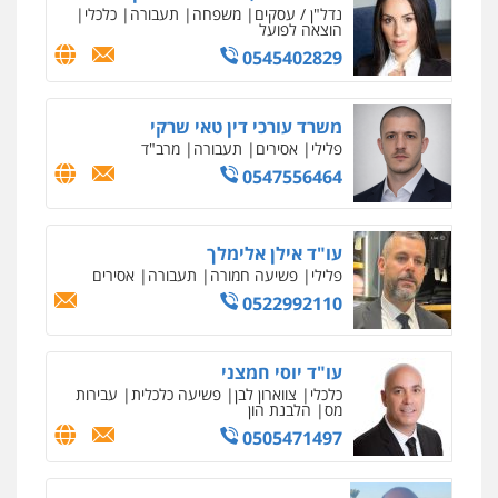
נדל"ן / עסקים
משפחה
תעבורה
כלכלי
הוצאה לפועל
עו"ד אלון ארז
0545402829
פלילי
צבאי
סמים
אלימות במשפחה
צווארון
לבן
0507368203
משרד עורכי דין טאי שרקי
פלילי
אסירים
תעבורה
מרב"ד
0547556464
עו"ד לימור רוט חזן
פלילי
מעצרים
צווארון לבן
פשיעה חמורה
0523407232
עו"ד אילן אלימלך
פלילי
פשיעה חמורה
תעבורה
אסירים
0522992110
עו"ד אורי רינצקי
פלילי
כלכלי
ניהול משפטים
0506216813
עו"ד יוסי חמצני
כלכלי
צווארון לבן
פשיעה כלכלית
עבירות
מס
הלבנת הון
עו"ד אשרף שחאדה
0505471497
פלילי
פשיעה חמורה
מעצרים וחקירות
תעבורה
0549535659