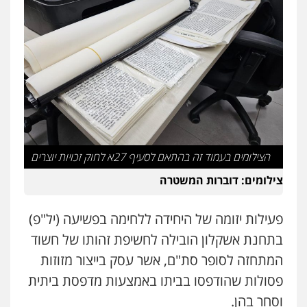
פלילי
פשיעה חמורה
ליווי וייצוג בחקירות
ומעצרים
אסירים
נוער
0525914163
עו"ד אריה פטר
לשעבר סגן מנהל המחלקה הפלילית
בפרקליטות המדינה
0506217994
הצילומים בעמוד זה בהתאם לסעיף 27א לחוק זכויות יוצרים
משרד עורכי דין פארס פלאח
פלילי
צבאי
צווארון לבן והונאה
ביטוח לאומי
צילומים: דוברות המשטרה
0549911449
פעילות יזומה של היחידה ללחימה בפשיעה (יל"פ)
עו"ד עידית שינו-אמיתי
בתחנת אשקלון הובילה לחשיפת זהותו של חשוד
פלילי
עורכי דין לענייני אסירים
פשיעה
חמורה
מעצרים וחקירות
המתחזה לסופר סת"ם, אשר עסק בייצור מזוזות
0507587013
פסולות שהודפסו בביתו באמצעות מדפסת ביתית
וסחר בהן.