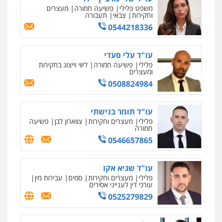
אסירים
ועדות שחרורים
0523823782
עו"ד אמיר כהן
פלילי
מעצרים וחקירות
תעבורה
0537470000
עו"ד רויטל סבג שקד
פלילי
פשיעה חמורה
אמצעי לחימה
אלימות
עורכי דין לענייני אסירים
0528615306
עו"ד רועי אטיאס
משפט פלילי
פשיעה חמורה
צווארון לבן
525043999
עו"ד אסף כהן