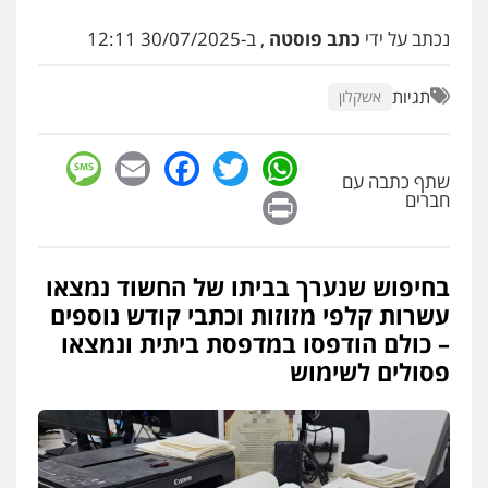
פלילי
פשיעה חמורה
זכויות אדם
נכתב על ידי
כתב פוסטה
, ב-30/07/2025 12:11
0527448141
תגיות
אשקלון
חליל ביאדי – משרד עורכי דין
פלילי
דיני תעבורה
מעצרים וחקירות
פשיעה חמורה
אסירים
sage
Facebook
Email
WhatsApp
Twitter
0509636895
שתף כתבה עם
Print
חברים
עו"ד איהאב זבידאת
פלילי
פשיעה חמורה
ארגוני פשע
עבירות
המתה
עבירות מין
בחיפוש שנערך בביתו של החשוד נמצאו
0509930581
עשרות קלפי מזוזות וכתבי קודש נוספים
– כולם הודפסו במדפסת ביתית ונמצאו
פסולים לשימוש
עו"ד יפעת שוורץ סיל
פלילי
תעבורה
0523379525
עו"ד אליה חן ברק