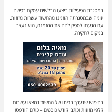
עו"ד אביגדור פלדמן
פלילי
אסירים
צווארון לבן
זכויות אדם
אזרחי
במסגרת הפעילות ביצעו הבלשים עסקת רכישה
0505345826
יזומה שבמסגרתה הוזמנו מהחשוד עשרות מזוזות.
עם הגעתו לספק להם את ההזמנה, הוא נעצר
עו"ד יאיר בן סימון
במקום לחקירה.
פלילי
תעבורה
אזרחי
נזיקין
ביטוח
0505719060
אסף כרמונה – עורך דין פלילי
פלילי
פשיעה חמורה
כלכלי
מעצרים
וחקירות
0522540777
עו"ד דניאל דרוביצקי
פלילי
משפחה
צבאי
0526409925
בחיפוש שנערך בביתו של החשוד נמצאו עשרות
קלפי מזוזות וכתבי קודש נוספים – כולם הודפסו