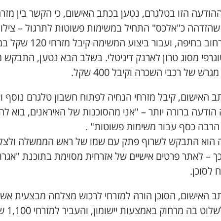
הודעה הזו בטלגרם, נטען בכתב האישום, כי הקשר בין מזרח
 שהזדהה כ"אלכס" התחיל במשימות פשוטות לתרגול – צילו
שלט רחוב בחיפה, ועבור ביצוע המשימה 
גרפי מסוג טרון לארנק דיגיטלי. בשלב הבא נטען, התבקש מ
רש של רכבי השכרה וקיבל 400 שקל.
ב האישום, קיבל מזרחי הנחיה לפתוח חשבון טלגרם נוסף וא
הודעה ברורה יותר – "אני מהסוכנות של האיראנים, בוא להר
 הרבה כסף עבור משימות פשוטות" .
 הוא התבקש לשרוף פתק עם שמו של ראש הממשלה ולצל
ך – לאתר פרטים אישיים של אזרחית מסוימת בתוכנת "אגרון
 לסוכן.
תב האישום, הסוכן הורה למזרחי לרכוש מצלמה מבצעית אש
לוט בה מרחוק באמצעות יישומון, והעביר למזרחי 1,100 שקל.