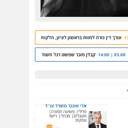
קורל קרוז – עורך דין
פלילי
משפט פלילי
0545437431
מוות בראשון לציון, הלקוח שחשוד ברצח – נעצר
ש
04.08 | 12:59
עו"ד עלי סעדי
פלילי
פשיעה חמורה
ליווי
וייצוג בחקירות ומעצרים
ן מוכר שפשט רגל חשוד בהסתרת זכויות בנכסי נדל"ן והברחת נכס
0508824984
עו"ד שגיא אקו
פלילי
מעצרים וחקירות
סמים
עבירות מין
עורכי דין
לענייני אסירים
0525279829
אלי אונגר משרד עו"ד
פלילי
פשיעה חמורה
מעצרים
מנהלי
רישוי
עסקים