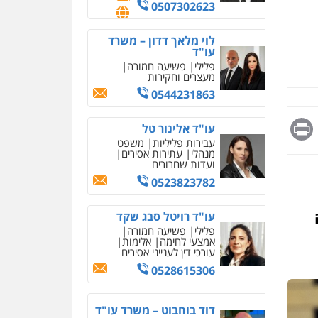
0507302623
לוי מלאך דדון – משרד
עו"ד
פלילי
פשיעה חמורה
מעצרים וחקירות
0544231863
Messag
Print
Fa
E
עו"ד אלינור טל
עבירות פליליות
משפט
מנהלי
עתירות אסירים
ועדות שחרורים
0523823782
עו"ד רויטל סבג שקד
פלילי
פשיעה חמורה
אמצעי לחימה
אלימות
עורכי דין לענייני אסירים
0528615306
דוד בוחבוט – משרד עו"ד
עסקה חמה