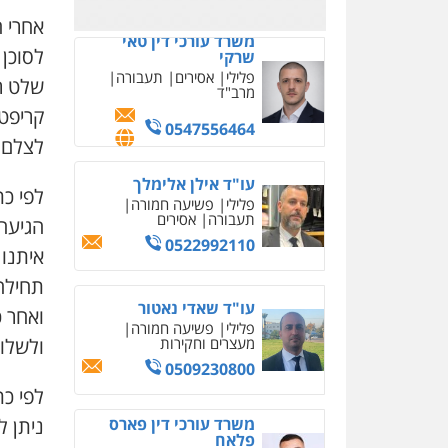
אחרי ה
עו"ד נס בן נתן
לסוכן
פלילי
כלכלי
פשיעה
חמורה
נוער
קריפטו
0505555110
לצלם מג
עו"ד משה פלמור
לפי כת
פלילי
כלכלי
צווארון לבן
עורכי דין לענייני אסירים
הגיעה 
0549732303
איתנו
תחילה
סלימאן אבו שעירה –
ואחר כ
משרד עורכי דין
ולשלוח
פלילי
בטחוני
צבאי
נזיקין
0547780927
לפי כ
עו"ד אסף גונן
ניתן לש
פלילי
פשע חמור
תעבורה