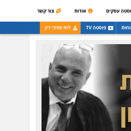
אסירים
תעבורה
סטה עסקים
אודות
צור קשר
0507120031
עו"ד אייל אביטל
וחות
פוסטה TV
לוח עורכי דין
פלילי
פשיעה חמורה
מעצרים וחקירות
0544712201
עו"ד בועז קניג
פלילי
משפחה
כלכלי
צבאי
0507003001
ויקי שמואל – משרד עו"ד
פלילי
משפט פלילי
0528959600