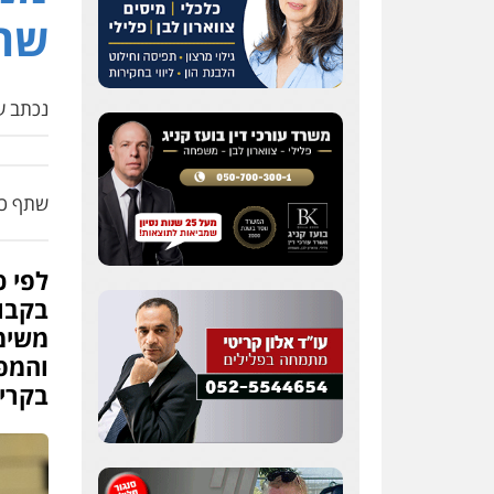
0547342002
שר-
עו"ד אלון קריטי
פלילי
כלכלי
אלימות
נכתב על
סמים
מעצרים
0525544654
מנשה, אלמוג – עורכי דין
שתף כת
פלילי
עבירות תנועה
צווארון לבן
תעבורה
עורכי
דין לענייני אסירים
מעצרים
וחקירות
לפי כ
0546470989
בקבוצ
משימו
עו"ד זוהר ארבל
והמפ
פלילי
פשיעה חמורה
מעצרים וחקירות
קטינים
בקרי
0538788878
עו"ד אסף דוק
פלילי
עבירות מין
סמים