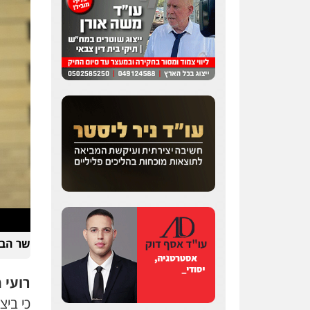
והימורים
פשיעה חמורה
חקירות ומעצרים
צווארון לבן
והונאה
0526885006
עו"ד שלי גורביץ – לוי
משפט פלילי
פשיעה
חמורה
מעצרים וחקירות
צבאי
תעבורה
0544218336
עו"ד שאדי כבהא
פלילי
עורכי דין לענייני
אסירים
0525556970
שר הבטח
משרד עורכי דין חן ברוך
פלילי
דיני תעבורה
מעצרים
וחקירות
רועי 
0505078733
כי ביצ