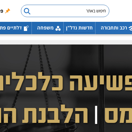
פו
רכב ותחבורה
חדשות נדל"ן
משפחה
דלתיים פת