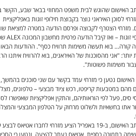
תב האישום שהוגש לבית משפט המחוזי בבאר שבע, הקשר בי
זרחי לסוכן האיראני נוצר בקבוצת חילופי זוגות באפליקציית
. מזרחי הצטרף לקבוצה ופרסם הודעה במטרה למציאת שו
לחילופי זוגות – ואז קיבל
מה קורה… בוא תעשה משימות תרוויח כסף". ההודעות הבאות
 יותר: "אני מהסוכנות של האיראנים, בוא להרוויח איתנו הר
בור משימות פשוטות".
האישום נטען כי מזרחי עמד בקשר עם שני סוכנים בהמשך, 
 מהם במטבעות קריפטו, רכש ציוד מבצעי – טלפונים, מצל
י סים, פעל לפי הוראותיהם, והתקין אפליקציות שאפשרו לסו
 אתו בחשאיות ולשלוט מרחוק על הטלפון המבצעי והמצל
לפי כתב האישום, ב-19 באפריל הציע מזרחי לחברו אטיאס לבצע
שימה בתמורה כספית. אטיאס נעתר להצעה, ונטען כי הסכי