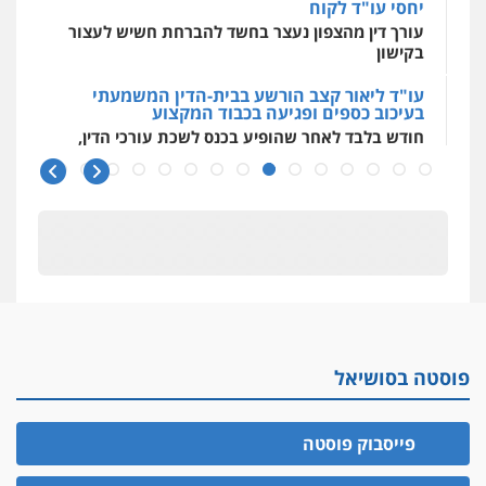
יחסי עו"ד לקוח
עורך דין מהצפון נעצר בחשד להברחת חשיש לעצור
בקישון
עו"ד ליאור קצב הורשע בבית-הדין המשמעתי
בעיכוב כספים ופגיעה בכבוד המקצוע
חודש בלבד לאחר שהופיע בכנס לשכת עורכי הדין,
קצב הורשע
10 מיליון
עורך-דין חשוד בהעלמת הכנסות והתחמקות ממס
רכישה
קטינים בסביבה מנוכרת
"ניכור הורי מכת מדינה": איך מתמודדים עם
ההשלכות ההרסניות של התופעה?
פוסטה בסושיאל
אלה המינויים
הוועדה לבחירת שופטים בחרה 26 שופטים ורשמים
נוספים
פייסבוק פוסטה
ראו הוזהרתם