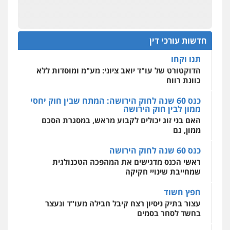
מחיקת כתבות מגוגל ודחיקת אזכורים
שליליים
שירותים מקצועיים לעורכי דין
מחוז מרכז לפני הכנסת
0522508109
כנס תביעות ייצוגיות: הדילמה בין זכויות צרכנים
להגנה על עסקים קטנים
חדשות עורכי דין
אחסון אתרים
תנו וקחו
מהירות
הגנה
גיבוי
תמיכה
שירותים
מקצועיים לעורכי דין
הדוקטורט של עו"ד יואב ציוני: מע"מ ומוסדות ללא
כוונת רווח
כנס 60 שנה לחוק הירושה: המתח שבין חוק יחסי
ממון לבין חוק הירושה
מרכז התחלה חדשה
האם בני זוג יכולים לקבוע מראש, במסגרת הסכם
אסירים
עבירות מין
שירותים מקצועיים
לעורכי דין
ממון, גם
0544500346
כנס 60 שנה לחוק הירושה
ראשי הכנס מדגישים את המהפכה הטכנולגית
שמחייבת שינויי חקיקה
חפץ חשוד
עצור בתיק ניסיון רצח קיבל חבילה מעו"ד ונעצר
בחשד לסחר בסמים