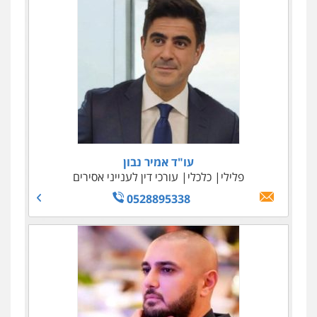
עו"ד אמיר נבון
עו"ד טליה גרידיש
פלילי
פלילי
כלכלי
כלכלי
צבאי
עורכי דין לענייני אסירים
עורכי דין לענייני אסירים
0523307111
0528895338