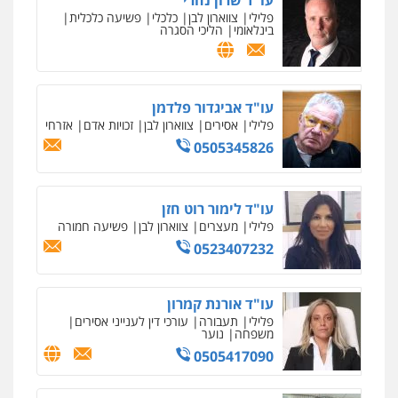
עו"ד שרון נהרי
פלילי
צווארון לבן
כלכלי
פשיעה כלכלית
בינלאומי
הליכי הסגרה
ניר קידר – צלם
צילום עורכי דין
שירותים מקצועיים לעורכי
דין
עו"ד אביגדור פלדמן
0504578527
פלילי
אסירים
צווארון לבן
זכויות אדם
אזרחי
0505345826
רונן הלל – מוניטין
מחיקת כתבות מגוגל ודחיקת אזכורים
שליליים
שירותים מקצועיים לעורכי דין
עו"ד לימור רוט חזן
0522508109
פלילי
מעצרים
צווארון לבן
פשיעה חמורה
0523407232
אחסון אתרים
מהירות
הגנה
גיבוי
תמיכה
שירותים
מקצועיים לעורכי דין
עו"ד אורנת קמרון
פלילי
תעבורה
עורכי דין לענייני אסירים
משפחה
נוער
0505417090
מרכז התחלה חדשה
אסירים
עבירות מין
שירותים מקצועיים
לעורכי דין