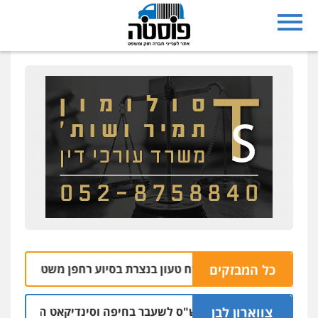
כל המבזקים
צפו: תפיסת אקדח טעון בנצרת בסיוע רחפן משטרתי
06.08 | 10:07
צווארון לבן
כתב אישום: יו"ר ש"ס לשעבר בחיפה וסינדיקאט ההלוואות של מש