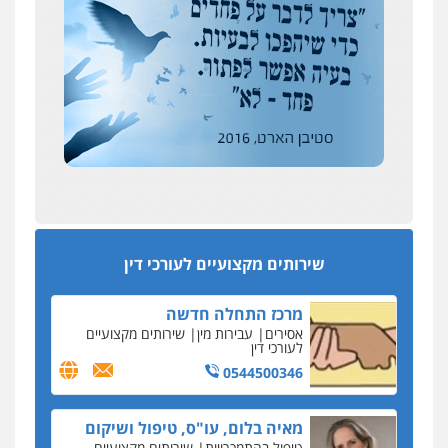
דין
אבי שקד מונה
0504578527
כחבר ועדת איסור הלבנת הון בלשכת עורכי הדין
רונן הלל – מוניטין
194 עורכי הדין החדשים
מחיקת כתבות מגוגל ודחיקת אזכורים
אחרי המלחמה: הוסמכו בירושלים עורכות ועורכי
שליליים
שירותים מקצועיים לעורכי דין
הדין החדשים
0522508109
עסקה חמה
מפקח במס הכנסה ועורך-דין חשודים בהצהרה כוזבת
אחסון אתרים
על עסקת נדל"ן בצפון
מהירות
הגנה
גיבוי
תמיכה
שירותים
מקצועיים לעורכי דין
סקס בכל מחיר
שירותים מקצועיים לעורכי דין
כתב האישום נגד עו"ד עידן דביר: האונס והמחירון
לאקטים מיניים
מרכז התחלה חדשה
כתב אישום: יו"ר ש"ס לשעבר בחיפה וסינדיקאט
אסירים
עבירות מין
שירותים מקצועיים
ההלוואות של משפחת הרינג
לעורכי דין
הפרקליטות: הרב נתנאל חייק ואביו הרב אריה חייק
0544500346
שמשו אנשי
החשוד ברצח עו"ד ארבל פלדמן טען לרקע נפשי
מאיה בלום, עו"ס, טיפול ושיקום
ושתק בחקירתו
טיפול בהתמכרויות
שירותים מקצועיים