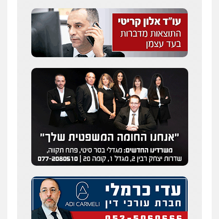
סלימאן אבו שעירה – משרד עורכי דין
פלילי
בטחוני
צבאי
נזיקין
0547780927
דוד אפרים משרד עורכי דין
פלילי
צווארון לבן
מס הכנסה
מע"מ