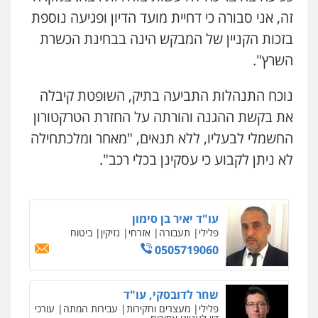
0544218336
זה, אני סבורה כי דחיית מועד הדיון ופגיעה נוספת
בזכות הקניין של המבקש הינה בבחינת הכשרת
עורך דין תמיר אלטיט
השרץ".
פלילי
תעבורה
0545577862
נוכח התנהלות התביעה בתיק, השופטת קיבלה
את בקשת ההגנה והורתה על החזרת הטרקטורון
עו"ד אריה פטר
החשמלי לבעליו, ללא תנאים, "מאחר ומלכתחילה
לשעבר סגן מנהל המחלקה הפלילית
בפרקליטות המדינה
לא ניתן לקבוע כי עסקינן בכלי רכב".
0506217994
עו"ד יאיר בן סימון
פלילי
תעבורה
אזרחי
נזיקין
ביטוח
0505719060
שחר לדובסקי, עו"ד
פלילי
מעצרים וחקירות
עבירות המתה
עורכי