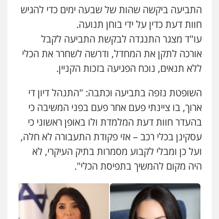
התביעה ביקשה שהות של שבעה ימים כדי להגיש
חוות דעת כדין על ידי בוחן תנועה.
עורך דין תמיר אלטיט
עו"ד מצגר התנגדה לבקשת התביעה לקבל
פלילי
תעבורה
אורכה לתקן את המחדל, ודרשה לשחרר את הכלי
0545577862
ללא תנאים, נוכח הפגיעה בזכות הקניין.
עו"ד אריה פטר
השופטת נזפה בתביעה וכתבה: "התנהל דיון די
לשעבר סגן מנהל המחלקה הפלילית
בפרקליטות המדינה
ארוך, בו ציינתי פעם אחר פעם בפני המשיבה כי
0506217994
בהעדר חוות דעת המלמדת ולו באופן ראשוני כי
עסקינן בכלי רכב – אזי פקודת התעבורה לא חלה,
עו"ד יאיר בן סימון
ועל כן ומבלי לקבוע מסמרות בתיק העיקרי, לא
פלילי
תעבורה
אזרחי
נזיקין
ביטוח
0505719060
היה מקום להמשיך בתפיסת הכלי".
שחר לדובסקי, עו"ד
פלילי
מעצרים וחקירות
עבירות המתה
עורכי
דין לענייני אסירים