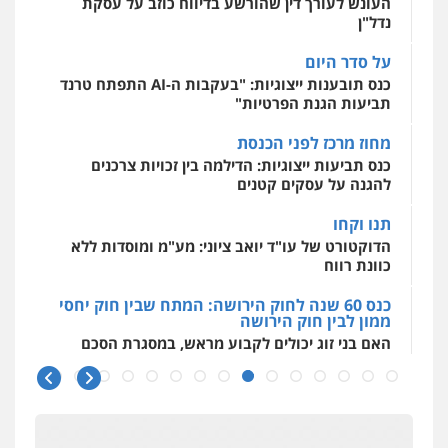
כנס תובענות ייצוגיות: "בעקבות ה-AI התפתח טרנד
0544500346
תביעות הגנת הפרטיות"
מחוז מרכז לפני הכנסת
מאיה בלום, עו"ס, טיפול ושיקום
כנס תביעות ייצוגיות: הדילמה בין זכויות צרכנים
טיפול בהתמכרויות
שירותים מקצועיים
לעורכי דין
להגנה על עסקים קטנים
0504062539
תנו וקחו
הדוקטורט של עו"ד יואב ציוני: מע"מ ומוסדות ללא
עו"ד ד"ר אבי שקד
כוונת רווח
עבירות כלכליות
הלבנת הון
חילוטים
עבירות פליליות
כנס 60 שנה לחוק הירושה: המתח שבין חוק יחסי
ממון לבין חוק הירושה
0544385337
האם בני זוג יכולים לקבוע מראש, במסגרת הסכם
ממון, גם
איתי חקירות – שירותים לעורכי דין
חקירות פרטיות
חקירות כלכליות
חקירות
כנס 60 שנה לחוק הירושה
אישות
איתורים
ראשי הכנס מדגישים את המהפכה הטכנולגית
0537865001
שמחייבת שינויי חקיקה
חפץ חשוד
ניר קידר – צלם
עצור בתיק ניסיון רצח קיבל חבילה מעו"ד ונעצר
צילום עורכי דין
שירותים מקצועיים לעורכי
בחשד לסחר בסמים
דין