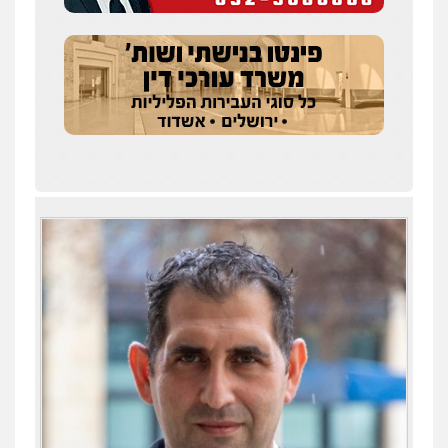
0506209859
עו"ד אשרף שחאדה
פלילי
פשיעה חמורה
מעצרים וחקירות
תעבורה
0549535659
עו"ד שנהב אילון
פלילי
פשיעה חמורה
חקירות ומעצרים
נוער
עורכי דין לענייני אסירים
תעבורה
0549475678
עו"ד אורנת קמרון
פלילי
תעבורה
עורכי דין לענייני אסירים
משפחה
נוער
0505417090
עו"ד חמאדה מסרי
תעבורה