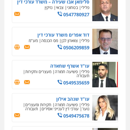
פלילי
תעבורה
עורכי דין לענייני אסירים
משפחה
נוער
0505417090
עו"ד חמאדה מסרי
תעבורה
0526631970
עו"ד פיני פישלר
פלילי
תעבורה
מח"ש
אזרחי
כלכלי
0505234000
עו"ד עלי סעדי
פלילי
פשיעה חמורה
ליווי וייצוג בחקירות
ומעצרים
0508824984