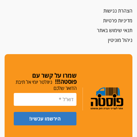
ממלא-מקומו, ועמית בכר שותק
הצהרת נגישות
מחאת הפרקליטים והסנגורים
מדיניות פרטיות
יצאו לשעה מבית המשפט ועמדו בחוץ לאות הזדהות
עם השופטים
תנאי שימוש באתר
הביקורת חוגגת
ניהול מוניטין
מבקר לשכת עורכי הדין בתביעה נגד "איכות
השלטון" בעידן עמית בכר
נכנס לאינדקס
עו"ד חגי בנימין חצה את הקווים, מפרקליטות ת"א
שמרו על קשר עם
למשרד פרטי חדש
פוסטה!!!
ניוזלטר יומי אל תיבת
הדואר שלכם
לפני נקיטת צעדים
עורך דין נעצר בחשד לסחיטת ראש המועצה יאנוח
ג'ת
חג שמח
כפר מנדא: עורך דין נעצר בחשד להחזקת שני אקדח
גלוק