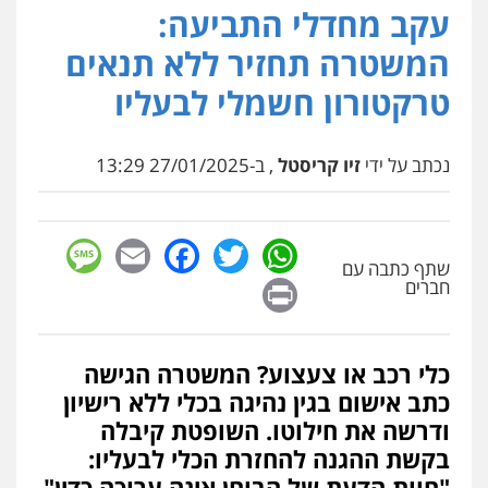
עקב מחדלי התביעה:
עו"ד מוחמד סביחאת
פלילי
תעבורה
פשיעה כלכלית
המשטרה תחזיר ללא תנאים
0525077716
טרקטורון חשמלי לבעליו
סלימאן אבו שעירה – משרד עורכי דין
נכתב על ידי
זיו קריסטל
, ב-27/01/2025 13:29
פלילי
בטחוני
צבאי
נזיקין
0547780927
sage
Facebook
Email
WhatsApp
Twitter
דוד אפרים משרד עורכי דין
שתף כתבה עם
Print
חברים
פלילי
צווארון לבן
מס הכנסה
מע"מ
0506209859
כלי רכב או צעצוע? המשטרה הגישה
עו"ד אשרף שחאדה
כתב אישום בגין נהיגה בכלי ללא רישיון
פלילי
פשיעה חמורה
מעצרים וחקירות
תעבורה
ודרשה את חילוטו. השופטת קיבלה
0549535659
בקשת ההגנה להחזרת הכלי לבעליו:
"חוות הדעת של הבוחן אינה ערוכה כדין"