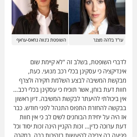
0507913332
עו"ד שלומי שרון
פלילי
צבאי
מעצרים וחקירות
0547342002
עו"ד בלהה מצגר
השופטת ג'נווה נחאס-עראף
עו"ד רונן בנדל
לדברי השופטת, בשלב זה "לא קיימת שום
משפט פלילי
פשיעה חמורה
פלילי
0524282442
אינדיקציה כי עסקינן בכלי רכב מנועי. כעת,
מבקשת המשיבה לבצע השלמת חקירה ולצרף
חוות דעת בוחן, אשר תוכיח כי עסקינן בכלי רכב…
עו"ד זוהר ארבל
פלילי
פשיעה חמורה
מעצרים וחקירות
אין ביכולתי להיעתר לבקשת המשיבה. דיון ראשון
קטינים
בבקשה להחזרת התפוס התנהל לפני חודש. כבר
0538788878
אז היה על יחידת הבוחנים לשים לב כי אין חוות
עו"ד שלי גורביץ – לוי
דעת ערוכה כדין… זכות הקניין הינה זכות יסוד וכל
משפט פלילי
פשיעה חמורה
מעצרים
פגיעה בה צריכה להיעשות בזהירות רבה. במקרה
וחקירות
צבאי
תעבורה