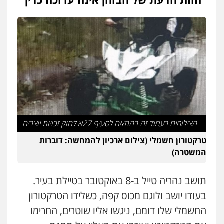
עו"ד שנהב אילון
פלילי
פשיעה חמורה
חקירות ומעצרים
נוער
עורכי דין לענייני אסירים
תעבורה
0549475678
עו"ד אורנת קמרון
פלילי
תעבורה
עורכי דין לענייני אסירים
משפחה
נוער
0505417090
הצילומים בעמוד זה בהתאם לסעיף 27א לחוק זכויות יוצרים
עו"ד חמאדה מסרי
תעבורה
טרקטורון חשמלי (צילום ארכיון להמחשה: דוברות
0526631970
המשטרה)
תושב נהריה טייל ב-8 באוקטובר בטיילת בעיר.
עו"ד פיני פישלר
פלילי
תעבורה
מח"ש
אזרחי
כלכלי
בעודו יושב ולוגם מכוס קפה, כשלידו הטרקטורון
0505234000
החשמלי שלו דומם, ניגשו אליו שוטרים, החרימו