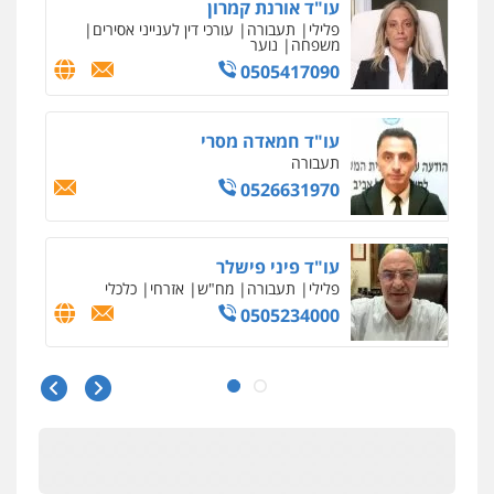
מצגר ושות', חברת עורכי דין
נדל"ן / עסקים
משפחה
תעבורה
כלכלי
הוצאה לפועל
0545402829
אבי אמר משרד עורכי דין
פלילי
משפחה
אזרחי מסחרי
0502130230
אברהם שהבזי – משרד עורכי דין
מיסים
כלכלי
פלילי
פשיעה כלכלית
הלבנת
הון
0504456555
עו"ד דרוויש נאשף
פלילי
פשיעה חמורה
זכויות אדם
0527448141