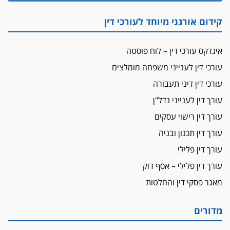
ראו הוזהרתם
הפרקליטות מקדמת הפללת עורכי דין "קונסילייריז"
קידום אורגני מיוחד לעורכי דין
בחוק המאבק בארגוני פשיעה
משרות אמון
אינדקס עורכי דין – לוח פוסטה
יו"ר מחוז ת"א משבץ עובדות שלו למינוי דייני בית
הדין למשמעת
עורכי דין לענייני משפחה מומלצים
עורכי דין דיני תעבורה
האופנוע חזר הביתה
עו"ד גיל פרידמן והרפתקאות אופנוע השטח שלו
עורך דין לענייני נדל"ן
עורך דין רישוי עסקים
הזכות לטנף
זוכה עורך-דין שהשווה את ברק לסינוואר ואת
עורך דין תכנון ובניה
"הבמות של קפלן" לחמאס
עורך דין פלילי
מאסר לעורך הדין
עורך דין פלילי – אסף דוק
מאסר בפועל לעו"ד מהצפון שהגיש תביעות
מאגר פסקי דין והחלטות
פיקטיביות בשם פלסטינים
על המידתיות
מדורים
ביה"ד המשמעתי ביטל השעיה לצמיתות של
עורכת-דין שהביעה שמחה ב-7 באוקטובר