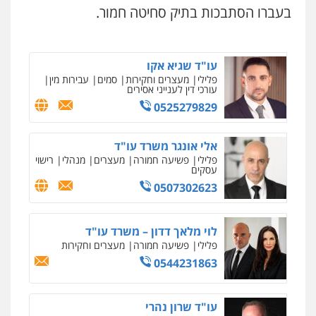
חמורה
בעברו הסתבכות בתיק סחיטה חמור.
0546657865
עו"ד שגיא אקו
פלילי
מעצרים וחקירות
סמים
עבירות מין
עורכי דין לענייני אסירים
0525279829
אלי אונגר משרד עו"ד
פלילי
פשיעה חמורה
מעצרים
מנהלי
רישוי
עסקים
0507302623
לוי מלאך דדון – משרד עו"ד
פלילי
פשיעה חמורה
מעצרים וחקירות
0544231863
עו"ד שרון נהרי