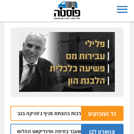
כל המבזקים
נעצרו בחשד למעורבות בהצתת סניף ג'פניקה בגבעתיים
06.08 | 22:58
צווארון לבן
שום: יו"ר ש"ס לשעבר בחיפה וסינדיקאט ההלוואות של משפחת הר