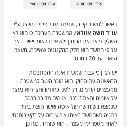
סמים
עבירות מין
עו"ד מיקי חובה
עו"ד ויקי שמואל
0523647066
באשר לחשוד קידר, שנעדר עבר פלילי ומיוצג ע"י
ויקי שמואל – משרד עו"ד
עו"ד משה אזולאי
, המשטרה מעריכה כי הוא לא
פלילי
משפט פלילי
0528959600
השליך פיזית את הרימון ולא איים באופן ישיר – אך
על פי החשד הוא חלק מהקנוניה שאיימה. מעצרו
הוארך עד 20 במרס.
קורל קרוז – עורך דין פלילי
משפט פלילי
0545437431
יש לציין כי עבור שמש זו אינה ההסתבכות
הראשונה עם החוק. הוא מוכר היטב למשטרה
ממעצרים קודמים. רק לפני כחודש וחצי הוא נעצר
עו"ד עלי סעדי
פלילי
פשיעה חמורה
ליווי וייצוג בחקירות
על איומים והצתת רכב. אז היה מדובר ברכב
ומעצרים
0508824984
שנמצא בשימושה של אישה ואשר הוצת בעיר
נתניה כשהחשד באותו אירוע היה על רקע רומנטי.
עו"ד תומר בנישתי
לאחר מספר ימי מעצר – הוא שוחרר. כמו כן,
פלילי
מעצרים וחקירות
צווארון לבן
פשיעה