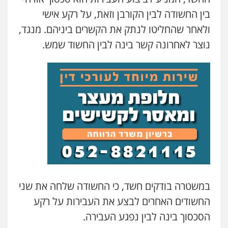
0544723840
בין החשודה לבין הקורבן וזאת, על רקע אישי
ולאחר שהחליטו לנתק את הקשרים ביניהם. מנגד,
עו"ד ראוף נג'אר
נוצר לאחרונה קשר בינה לבין החשוד שמש.
פלילי
עורכי דין לענייני אסירים
מעצרים
סמים
רכוש
0548009246
עדי כרמלי – חברת עו"ד
פלילי
כלכלי
עורכי דין לענייני אסירים
0525060666
גיא זהבי משרד עורכי דין
פלילי
משפחה
503456449
במשטרה בודקים חשד, כי החשודה שלחה את שני
החשודים האחרים לבצע את העבירות על רקע
עו"ד איהאב ג'לג'ולי
הסכסוך בינה לבין נפגע העבירה.
פלילי
מעצרים וחקירות
עורכי דין לענייני