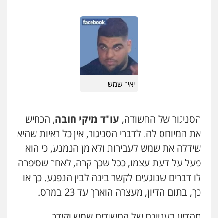
קטינים
0538788878
יאיר שמש
הסניגור של החשודה,
עו"ד מיקי חובה
, הכחיש
את המיוחס לה. לדברי הסניגור, אין כל ראיות שהיא
שידלה את שמש לעבירות ולא מן הנמנע, כי הוא
שני אלגרבלי – משרד עורכי דין
פלילי
עורכי דין לענייני אסירים
תעבורה
פעל על דעת עצמו, ככל שכך קרה, לאחר שסיפרה
0507120031
לו דברים שנוגעים לקשר בינה לבין הנפגע. כך או
כך, בתום הדיון, מעצרה הוארך עד 23 במרס.
עו"ד אייל אביטל
פלילי
פשיעה חמורה
מעצרים וחקירות
מהדיון בעניינם של החשודים שמש וקידר,