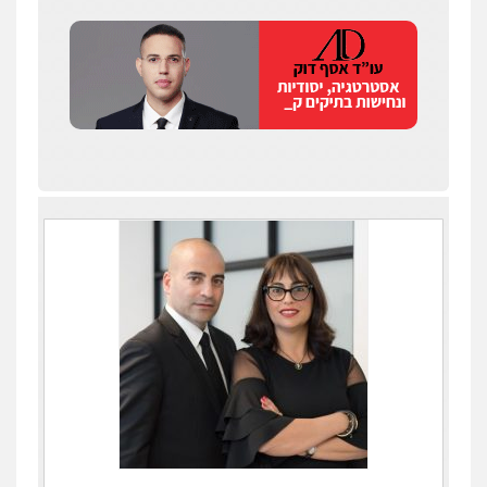
עדי כרמלי – חברת עו"ד
פלילי
כלכלי
עורכי דין לענייני אסירים
0525060666