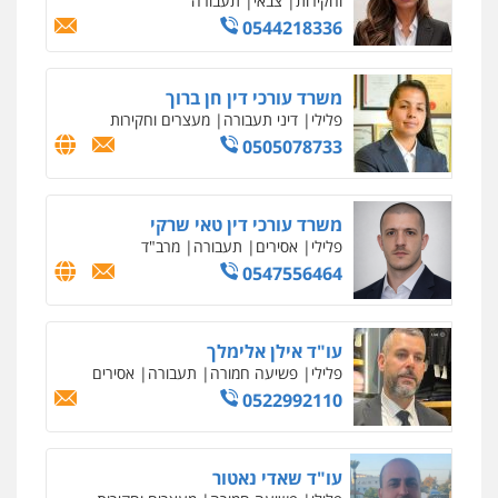
סלימאן אבו שעירה – משרד עורכי דין
פלילי
בטחוני
צבאי
נזיקין
0547780927
עו"ד אסף גונן
פלילי
פשע חמור
תעבורה
צבא
מעצרים
וחקירות
0542255161
גל דהן – משרד עורך דין פלילי
פלילי
פשיעה חמורה
סמים
מעצרים
וחקירות
0544723840
עו"ד ראוף נג'אר
פלילי
עורכי דין לענייני אסירים
מעצרים
סמים
רכוש
0548009246