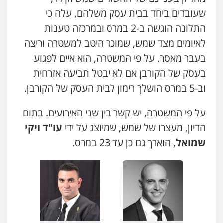
0544712201
שעובדים ביחד בבית עסק משלהם, עלה כי
התלונה הוגשה ב-2 במרס ובמרכזה טענות
לאיומים מצד שמש, שמוכר היטב למשטרה וריצה
עו"ד רונן בנדל
משפט פלילי
פשיעה חמורה
פלילי
בעבר מאסר. על פי המשטרה, הוא איים לפגוע
0524282442
בעסק של הקורבן אם לא יבטל תביעה אזרחית
וב-5 במרס הושלך רימון לבית העסק של הקורבן.
כבריאן, מזר – משרד עורכי דין
פלילי
מעצרים וחקירות
על פי המשטרה, יש קשר בין שני האירועים. בתום
0543986802
הדיון, מעצרו של שמש, שמיוצג על ידי
עו"ד ויקי
שמואל
, הוארך גם כן עד 23 במרס.
מנשה, אלמוג – עורכי דין
פלילי
עבירות תנועה
צווארון לבן
תעבורה
עורכי דין לענייני אסירים
מעצרים וחקירות
0546470989
עו"ד אבי כהן
פלילי
פשיעה חמורה
קטינים
אלימות