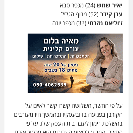
0509230800
יאיר שמש
(24) מכפר סבא
ערן קידר
(52) מנוף הגליל
ז'וליאט מזרחי
(33) מכפר יונה
גיל דביר – משרד עורכי דין
פלילי
פשיעה כלכלית
צווארון לבן
0506217771
סלימאן אבו שעירה – משרד עורכי דין
פלילי
בטחוני
צבאי
נזיקין
0547780927
עו"ד אסף גונן
פלילי
פשע חמור
תעבורה
צבא
מעצרים
וחקירות
על פי החשד, השלושה קשרו קשר לאיים על
0542255161
הקורבן בפגיעה בו ובעסקיו ובהמשך היו מעורבים
גל דהן – משרד עורך דין פלילי
בהשלכת רימון לעבר בית העסק שלו. על פי
פלילי
פשיעה חמורה
סמים
מעצרים
החשד, המניע לביצוע העבירות הוא סכסוך אזרחי
וחקירות