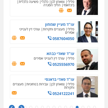
פלילי
צווארון לבן
כלכלי
פשיעה כלכלית
בינלאומי
הליכי הסגרה
עו"ד מעיין שמחון
פלילי
מעצרים וחקירות
עורכי דין לענייני
אסירים
0587604050
עו"ד שאדי כבהא
פלילי
עורכי דין לענייני אסירים
0525556970
עו"ד פאדי בראנסי
פלילי
צווארון לבן
עבירות בטחוניות
מעצרים
וחקירות
0524122241
איומים כתובים
ניר קידר – צלם
תושב סכנין חשוד ששלח הודעות מאיימות לעורך דין
צילום עורכי דין
שירותים מקצועיים לעורכי
מקומי
דין
עו"ד אלינור טל