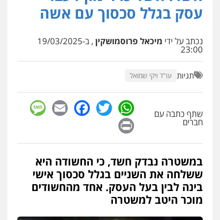
עסק בגלל סכסוך עם אשה
עו"ד שלומי שרון
פלילי
צבאי
מעצרים וחקירות
נכתב על ידי
מיכאל פרוסמושקין
, ב-19/03/2025
23:00
0547342002
תגיות
עו"ד ויקי שמואל
עו"ד אלון קריטי
פלילי
כלכלי
אלימות
סמים
מעצרים
sage
Facebook
Email
WhatsApp
Twitter
0525544654
שתף כתבה עם
Print
חברים
עו"ד זוהר ארבל
פלילי
פשיעה חמורה
מעצרים וחקירות
קטינים
במשטרה נבדק חשד, כי החשודה היא
0538788878
ששלחה את השניים בגלל סכסוך אישי
בינה לבין בעל העסק. אחד מהחשודים
עו"ד שלי גורביץ – לוי
מוכר היטב למשטרה
משפט פלילי
פשיעה חמורה
מעצרים
וחקירות
צבאי
תעבורה