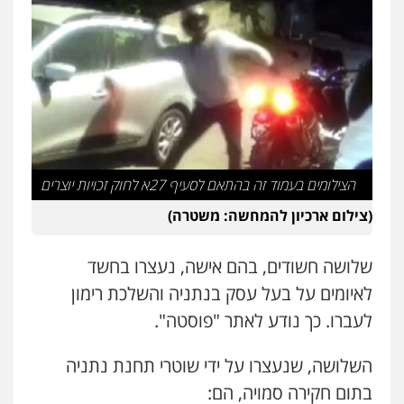
0544218336
משרד עורכי דין חן ברוך
פלילי
דיני תעבורה
מעצרים וחקירות
0505078733
משרד עורכי דין טאי שרקי
פלילי
אסירים
תעבורה
מרב"ד
הצילומים בעמוד זה בהתאם לסעיף 27א לחוק זכויות יוצרים
0547556464
(צילום ארכיון להמחשה: משטרה)
שלושה חשודים, בהם אישה, נעצרו בחשד
עו"ד אילן אלימלך
פלילי
פשיעה חמורה
תעבורה
אסירים
לאיומים על בעל עסק בנתניה והשלכת רימון
0522992110
לעברו. כך נודע לאתר "פוסטה".
השלושה, שנעצרו על ידי שוטרי תחנת נתניה
עו"ד שאדי נאטור
פלילי
פשיעה חמורה
מעצרים וחקירות
בתום חקירה סמויה, הם: