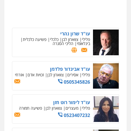
עו"ד שרון נהרי
פלילי
צווארון לבן
כלכלי
פשיעה כלכלית
בינלאומי
הליכי הסגרה
ניר קידר – צלם
צילום עורכי דין
שירותים מקצועיים לעורכי
דין
0504578527
עו"ד אביגדור פלדמן
פלילי
אסירים
צווארון לבן
זכויות אדם
אזרחי
רונן הלל – מוניטין
0505345826
מחיקת כתבות מגוגל ודחיקת אזכורים
שליליים
שירותים מקצועיים לעורכי דין
0522508109
עו"ד לימור רוט חזן
פלילי
מעצרים
צווארון לבן
פשיעה חמורה
אחסון אתרים
0523407232
מהירות
הגנה
גיבוי
תמיכה
שירותים
מקצועיים לעורכי דין