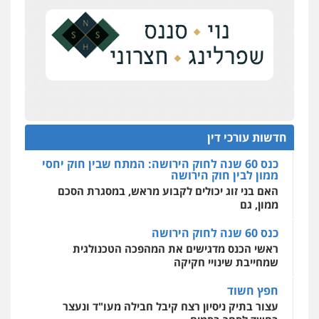
כנס תובענות ייצוגיות: "בעקבות ה-AI התפתח טרנד
0504578527
תביעות הגנת הפרטיות"
מחוז מרכז לפני הכנסת
רונן הלל – מוניטין
כנס תביעות ייצוגיות: הדילמה בין זכויות צרכנים
מחיקת כתבות מגוגל ודחיקת אזכורים
להגנה על עסקים קטנים
שליליים
שירותים מקצועיים לעורכי דין
0522508109
תנו וקחו
הדוקטורט של עו"ד יואב ציוני: מע"מ ומוסדות ללא
כוונת רווח
אחסון אתרים
חדשות עורכי דין
מהירות
הגנה
גיבוי
תמיכה
שירותים
מקצועיים לעורכי דין
כנס 60 שנה לחוק הירושה: המתח שבין חוק יחסי
ממון לבין חוק הירושה
האם בני זוג יכולים לקבוע מראש, במסגרת הסכם
ממון, גם
מרכז התחלה חדשה
אסירים
עבירות מין
שירותים מקצועיים
כנס 60 שנה לחוק הירושה
לעורכי דין
ראשי הכנס מדגישים את המהפכה הטכנולגית
0544500346
שמחייבת שינויי חקיקה
חפץ חשוד
עצור בתיק ניסיון רצח קיבל חבילה מעו"ד ונעצר