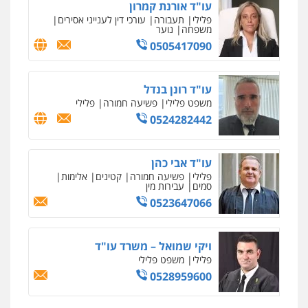
עו"ד אורנת קמרון
פלילי
תעבורה
עורכי דין לענייני אסירים
משפחה
נוער
מרכז התחלה חדשה
0505417090
אסירים
עבירות מין
שירותים מקצועיים
לעורכי דין
0544500346
עו"ד רונן בנדל
משפט פלילי
פשיעה חמורה
פלילי
מאיה בלום, עו"ס, טיפול ושיקום
0524282442
טיפול בהתמכרויות
שירותים מקצועיים
לעורכי דין
0504062539
עו"ד אבי כהן
פלילי
פשיעה חמורה
קטינים
אלימות
סמים
עבירות מין
עו"ד ד"ר אבי שקד
0523647066
עבירות כלכליות
הלבנת הון
חילוטים
עבירות פליליות
0544385337
ויקי שמואל – משרד עו"ד
פלילי
משפט פלילי
איתי חקירות – שירותים לעורכי דין
0528959600
חקירות פרטיות
חקירות כלכליות
חקירות
אישות
איתורים