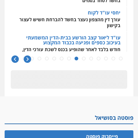
בחשד לסחר בסמים
יחסי עו"ד לקוח
עורך דין מהצפון נעצר בחשד להברחת חשיש לעצור
בקישון
עו"ד ליאור קצב הורשע בבית-הדין המשמעתי
בעיכוב כספים ופגיעה בכבוד המקצוע
חודש בלבד לאחר שהופיע בכנס לשכת עורכי הדין,
קצב הורשע
10 מיליון
עורך-דין חשוד בהעלמת הכנסות והתחמקות ממס
רכישה
קטינים בסביבה מנוכרת
"ניכור הורי מכת מדינה": איך מתמודדים עם
ההשלכות ההרסניות של התופעה?
פוסטה בסושיאל
אלה המינויים
הוועדה לבחירת שופטים בחרה 26 שופטים ורשמים
נוספים
פייסבוק פוסטה