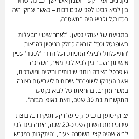
נקמניים ועל רקע "חשבון אישי ישן" כביכול שהיה
בין לביא לבינו לפני שנים רבות – כאשר יצחקי היה
בכדורגל ולביא היה במשטרה.
בתביעה של יצחקי נטען: "לאחר שינויי הבעלות
בשופרסל וככל הנראה כחלק מניסיון להראות
'התייעלות' לבעלי המניות, ועל הדרך 'לסגור' עניין
אישי מן העבר בין לביא לבין מאיר, השליכה
שופרסל הצידה נותני שירותים ותיקים ומוערכים,
אשר העניקו לשופרסל שירותים לשביעות רצונה
במשך זמן רב. בהוראתו של לביא נקטעה
התקשרות בת 30 שנים, וזאת באופן מבזה".
יצחקי טוען בתביעה, כי על רקע תפקידו בקבוצת
עירוני רמת השרון לפני כ-20 שנה, היתה בינו לבין
לביא שהיה קצין משטרה צעיר, "היתקלות במגרש