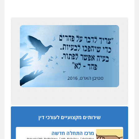
0537865001
ניר קידר – צלם
צילום עורכי דין
שירותים מקצועיים לעורכי
דין
0504578527
רונן הלל – מוניטין
מחיקת כתבות מגוגל ודחיקת אזכורים
שליליים
שירותים מקצועיים לעורכי דין
0522508109
עסקה חמה
מפקח במס הכנסה ועורך-דין חשודים בהצהרה כוזבת
על עסקת נדל"ן בצפון
אחסון אתרים
מהירות
הגנה
גיבוי
תמיכה
שירותים
סקס בכל מחיר
מקצועיים לעורכי דין
כתב האישום נגד עו"ד עידן דביר: האונס והמחירון
לאקטים מיניים
שירותים מקצועיים לעורכי דין
אין עתיד
מרכז התחלה חדשה
לשכת עורכי הדין והפוליטיזציה של ממלאת המקום
אסירים
עבירות מין
שירותים מקצועיים
לעורכי דין
והיושב ראש