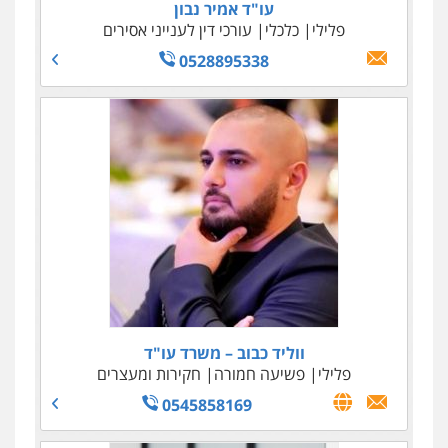
עו"ד אמיר נבון
עו"ד טליה גרידיש
פלילי
פלילי
כלכלי
כלכלי
צבאי
עורכי דין לענייני אסירים
עורכי דין לענייני אסירים
0523307111
0528895338
עו"ד ג'קי סגרון
ווליד כבוב – משרד עו"ד
פלילי
פלילי
פשיעה חמורה
עורכי דין לענייני אסירים
צבאי
חקירות ומעצרים
שחרור ממעצר
- ימים ועד תום הליכים
0545858169
0522892777