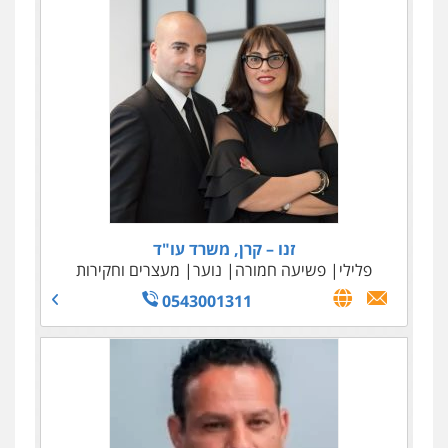
זנו – קרן, משרד עו"ד
פלילי
פשיעה חמורה
נוער
מעצרים וחקירות
0543001311