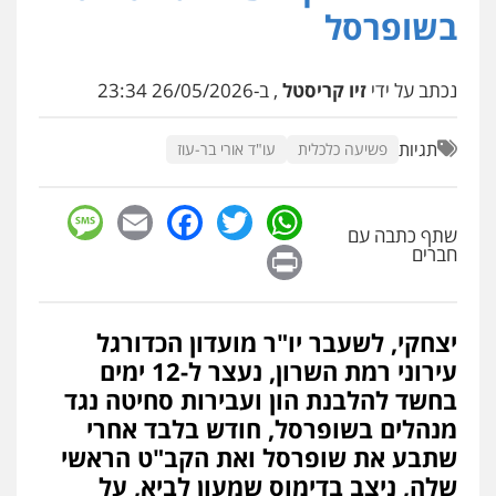
בשופרסל
נכתב על ידי
זיו קריסטל
, ב-26/05/2026 23:34
תגיות
פשיעה כלכלית
עו"ד אורי בר-עוז
sage
Facebook
Email
WhatsApp
Twitter
שתף כתבה עם
Print
חברים
יצחקי, לשעבר יו"ר מועדון הכדורגל
עירוני רמת השרון, נעצר ל-12 ימים
בחשד להלבנת הון ועבירות סחיטה נגד
מנהלים בשופרסל, חודש בלבד אחרי
שתבע את שופרסל ואת הקב"ט הראשי
שלה, ניצב בדימוס שמעון לביא, על