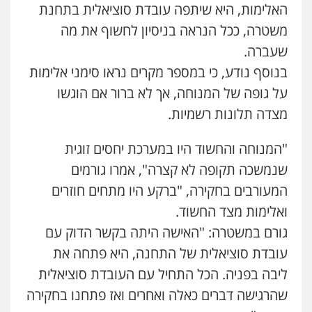
האלימות, היא שיתפה עובדת סוציאלית בתחנת
פלילי
משפחה
כלכלי
צבאי
דוד אפרים משרד עורכי דין
משטרה, ככל הנראה בניסיון לחשוף את מה
0507003001
פלילי
צווארון לבן
מס הכנסה
מע"מ
שעברה.
0506209859
בנוסף נודע, כי במספר מקרים נראו סימני אלימות
מנשה, אלמוג – עורכי דין
פלילי
עבירות תנועה
צווארון לבן
תעבורה
על גופה של המנוחה, אך לא ברור אם הוגשו
עורכי דין לענייני אסירים
מעצרים וחקירות
עדי כרמלי – חברת עו"ד
מצדה תלונות רשמיות.
0546470989
פלילי
כלכלי
עורכי דין לענייני אסירים
0525060666
"המנוחה והחשוד היו במערכת יחסים זוגית
עו"ד אבי כהן
פלילי
פשיעה חמורה
קטינים
אלימות
שנמשכה תקופה לא קצרה", אמרו גורמים
סמים
עבירות מין
גיא זהבי משרד עורכי דין
המעורבים בחקירה, "ברקע היו מתחים חוזרים
0523647066
פלילי
משפחה
ואלימות מצד החשוד.
503456449
גורם במשטרה: "האישה היתה בקשר הדוק עם
ויקי שמואל – משרד עו"ד
עובדת סוציאלית של התחנה, היא פתחה את
פלילי
משפט פלילי
עו"ד איהאב ג'לג'ולי
0528959600
ליבה בפניה. הכל התחיל עם העובדת סוציאלית
פלילי
מעצרים וחקירות
עורכי דין לענייני
אסירים
שהרגישה דברים כאלה ואחרים ואז פתחנו בחקירה
0505216700