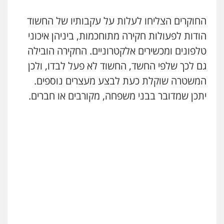
משרד עורכי דין טאי שרקי
החוקרים הצליחו לעלות על עקבותיו של החשוד
פלילי
אסירים
תעבורה
מרב"ד
0547556464
הודות לפעולות חקירה מתוחכמות, ביניהן איכוני
טלפונים ומכשירים אלקטרוניים. החקירה הובילה
גם לכך שלפי החשד, החשוד לא פעל לבדו, ולכן
עו"ד אילן אלימלך
פלילי
פשיעה חמורה
תעבורה
אסירים
המשטרה שוקלת כעת לבצע מעצרים נוספים.
0522992110
יתכן שמדובר בבני משפחה, מקורבים או חברים.
עו"ד שאדי נאטור
פלילי
פשיעה חמורה
מעצרים וחקירות
0509230800
גיל דביר – משרד עורכי דין
פלילי
פשיעה כלכלית
צווארון לבן
0506217771