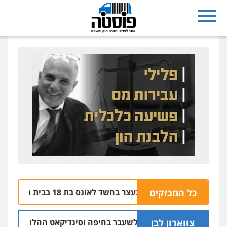
בת ים: בן 51 נעצר בחשד לאונס בת 18 בבית מלון
כל המבזקים
06.08 | 21:59
צווארון לבן
אישום: יו"ר ש"ס לשעבר בחיפה וסינדיקאט ההלוואות של משפחת