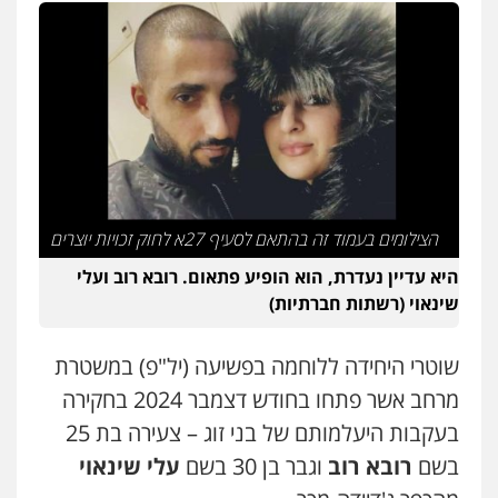
פלילי
כלכלי
עורכי דין לענייני אסירים
0525060666
גיא זהבי משרד עורכי דין
פלילי
משפחה
503456449
הצילומים בעמוד זה בהתאם לסעיף 27א לחוק זכויות יוצרים
עו"ד איהאב ג'לג'ולי
פלילי
מעצרים וחקירות
עורכי דין לענייני
היא עדיין נעדרת, הוא הופיע פתאום. רובא רוב ועלי
אסירים
שינאוי (רשתות חברתיות)
0505216700
שוטרי היחידה ללוחמה בפשיעה (יל"פ) במשטרת
אייל בן שושן, עורך דין פלילי
פלילי
מעצרים וחקירות
פשיעה חמורה
מרחב אשר פתחו בחודש דצמבר 2024 בחקירה
נוער
רישום פלילי
בעקבות היעלמותם של בני זוג – צעירה בת 25
0522763105
בשם
רובא רוב
וגבר בן 30 בשם
עלי שינאוי