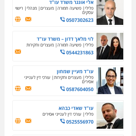
אלי אונגר משרד עו"ד
0522508109
פלילי
פשיעה חמורה
מעצרים
מנהלי
רישוי
עסקים
עו"ד זוהר ארבל
0507302623
פלילי
פשיעה חמורה
מעצרים וחקירות
אחסון אתרים
קטינים
מהירות
הגנה
גיבוי
תמיכה
שירותים
0538788878
מקצועיים לעורכי דין
לוי מלאך דדון – משרד עו"ד
פלילי
פשיעה חמורה
מעצרים וחקירות
עו"ד אסף דוק
0544231863
פלילי
עבירות מין
סמים והימורים
פשיעה
מרכז התחלה חדשה
חמורה
חקירות ומעצרים
צווארון לבן והונאה
אסירים
עבירות מין
שירותים מקצועיים
0526885006
לעורכי דין
עו"ד מעיין שמחון
0544500346
פלילי
מעצרים וחקירות
עורכי דין לענייני
אסירים
0587604050
מאיה בלום, עו"ס, טיפול ושיקום
טיפול בהתמכרויות
שירותים מקצועיים
לעורכי דין
עו"ד שאדי כבהא
0504062539
פלילי
עורכי דין לענייני אסירים
0525556970
עו"ד ד"ר אבי שקד
עבירות כלכליות
הלבנת הון
חילוטים