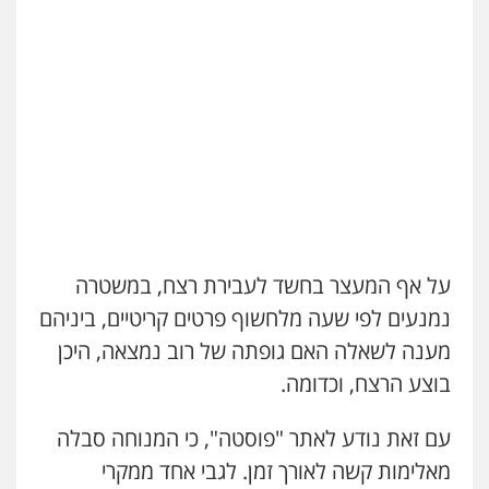
סלימאן אבו שעירה – משרד עורכי דין
פלילי
בטחוני
צבאי
נזיקין
0547780927
עו"ד אייל אביטל
פלילי
פשיעה חמורה
מעצרים וחקירות
עו"ד אסף גונן
0544712201
פלילי
פשע חמור
תעבורה
צבא
מעצרים
וחקירות
0542255161
עו"ד רונן בנדל
משפט פלילי
פשיעה חמורה
פלילי
גל דהן – משרד עורך דין פלילי
על אף המעצר בחשד לעבירת רצח, במשטרה
0524282442
פלילי
פשיעה חמורה
סמים
מעצרים
וחקירות
נמנעים לפי שעה מלחשוף פרטים קריטיים, ביניהם
0544723840
מענה לשאלה האם גופתה של רוב נמצאה, היכן
כבריאן, מזר – משרד עורכי דין
בוצע הרצח, וכדומה.
פלילי
מעצרים וחקירות
עו"ד ראוף נג'אר
0543986802
פלילי
עורכי דין לענייני אסירים
מעצרים
עם זאת נודע לאתר "פוסטה", כי המנוחה סבלה
סמים
רכוש
0548009246
מאלימות קשה לאורך זמן. לגבי אחד ממקרי
עו"ד בועז קניג