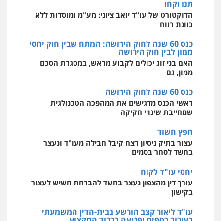
ממון לבין חוק הירושה
אסירים
עבירות מין
שירותים מקצועיים
לעורכי דין
האם בני זוג יכולים לקבוע מראש, במסגרת הסכם
חליל ביאדי – משרד עורכי דין
ממון, גם
0544500346
פלילי
דיני תעבורה
מעצרים וחקירות
פשיעה חמורה
אסירים
כנס 60 שנה לחוק הירושה
0509636895
ראשי הכנס מדגישים את המהפכה הטכנולגית
שמחייבת שינויי חקיקה
עו"ד איהאב זבידאת
חפץ חשוד
פלילי
פשיעה חמורה
ארגוני פשע
עבירות
המתה
עבירות מין
עצור בתיק ניסיון רצח קיבל חבילה מעו"ד ונעצר
0509930581
בחשד לסחר בסמים
יחסי עו"ד לקוח
עו"ד יפעת שוורץ סיל
עורך דין מהצפון נעצר בחשד להברחת חשיש לעצור
פלילי
תעבורה
בקישון
0523379525
עו"ד ליאור קצב הורשע בבית-הדין המשמעתי
בעיכוב כספים ופגיעה בכבוד המקצוע
חודש בלבד לאחר שהופיע בכנס לשכת עורכי הדין,
עו"ד אליה חן ברק
קצב הורשע
פלילי
פשיעה חמורה
ליווי וייצוג בחקירות
ומעצרים
אסירים
נוער
10 מיליון
0525914163