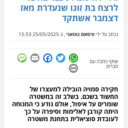
פלילי
פשע חמור
תעבורה
צבא
מעצרים
לרצח בת זוגו שנעדרת מאז
וחקירות
0542255161
דצמבר אשתקד
גל דהן – משרד עורך דין פלילי
פלילי
פשיעה חמורה
סמים
מעצרים
נכתב על ידי
וויסאם גוטאני
, ב-25/05/2025 15:53
וחקירות
0544723840
sage
Facebook
Email
WhatsApp
Twitter
עו"ד ראוף נג'אר
שתף כתבה עם
Print
חברים
פלילי
עורכי דין לענייני אסירים
מעצרים
סמים
רכוש
0548009246
חקירה סמויה הובילה למעצרו של
דוד אפרים משרד עורכי דין
החשוד בשכם. בשלב זה במשטרה
פלילי
צווארון לבן
מס הכנסה
מע"מ
שומרים על איפול, אולם נודע כי המנוחה
0506209859
היתה קורבן לאלימות וסיפרה על כך
לעובדת סוציאלית בתחנת משטרה
עדי כרמלי – חברת עו"ד