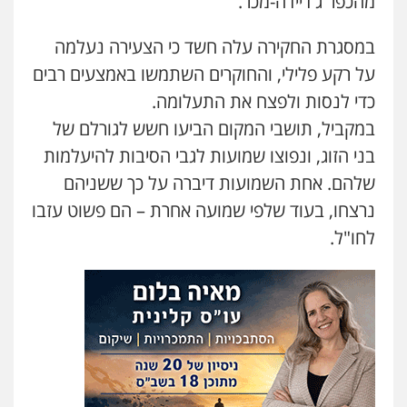
מהכפר ג'דיידה-מכר.
עו"ד שלומי שרון
פלילי
צבאי
מעצרים וחקירות
במסגרת החקירה עלה חשד כי הצעירה נעלמה
0547342002
על רקע פלילי, והחוקרים השתמשו באמצעים רבים
כדי לנסות ולפצח את התעלומה.
עו"ד אלון קריטי
במקביל, תושבי המקום הביעו חשש לגורלם של
פלילי
כלכלי
אלימות
סמים
מעצרים
0525544654
בני הזוג, ונפוצו שמועות לגבי הסיבות להיעלמות
שלהם. אחת השמועות דיברה על כך ששניהם
נרצחו, בעוד שלפי שמועה אחרת – הם פשוט עזבו
עו"ד דפנה לביא
משפחה
גישור
לחו"ל.
0507206063
עו"ד זוהר ארבל
פלילי
פשיעה חמורה
מעצרים וחקירות
קטינים
0538788878