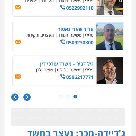
פלילי
פשיעה חמורה
תעבורה
אסירים
0522992110
עו"ד שאדי נאטור
פלילי
פשיעה חמורה
מעצרים וחקירות
0509230800
גיל דביר – משרד עורכי דין
פלילי
פשיעה כלכלית
צווארון לבן
0506217771
סלימאן אבו שעירה – משרד עורכי דין
פלילי
בטחוני
צבאי
נזיקין
0547780927
ג'דיידה-מכר: נעצר בחשד
עו"ד אסף גונן