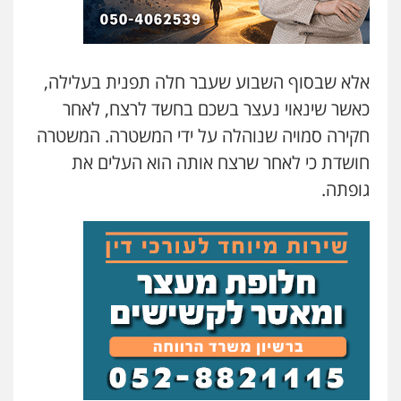
עו"ד אסף דוק
פלילי
עבירות מין
סמים והימורים
פשיעה
חמורה
חקירות ומעצרים
צווארון לבן והונאה
0526885006
אלא שבסוף השבוע שעבר חלה תפנית בעלילה,
כאשר שינאוי נעצר בשכם בחשד לרצח, לאחר
עו"ד שלי גורביץ – לוי
משפט פלילי
פשיעה חמורה
מעצרים
חקירה סמויה שנוהלה על ידי המשטרה. המשטרה
וחקירות
צבאי
תעבורה
חושדת כי לאחר שרצח אותה הוא העלים את
0544218336
גופתה.
משרד עורכי דין חן ברוך
פלילי
דיני תעבורה
מעצרים וחקירות
0505078733
עו"ד קארין לגטיוי
פלילי
פשיעה חמורה
מעצרים וחקירות
0507446995