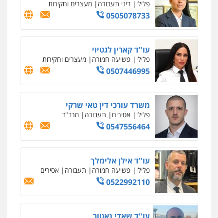
פלילי
בטחוני
צבאי
נזיקין
0547780927
עו"ד אסף גונן
פלילי
פשע חמור
תעבורה
צבא
מעצרים
וחקירות
0542255161
גל דהן – משרד עורך דין פלילי
פלילי
פשיעה חמורה
סמים
מעצרים
וחקירות
0544723840
עו"ד ראוף נג'אר
פלילי
עורכי דין לענייני אסירים
מעצרים
סמים
רכוש
0548009246
דוד אפרים משרד עורכי דין