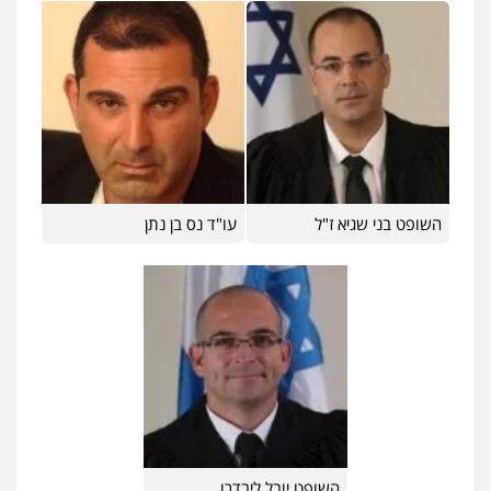
השופט בני שגיא ז"ל
עו"ד נס בן נתן
השופט יובל ליבדרו