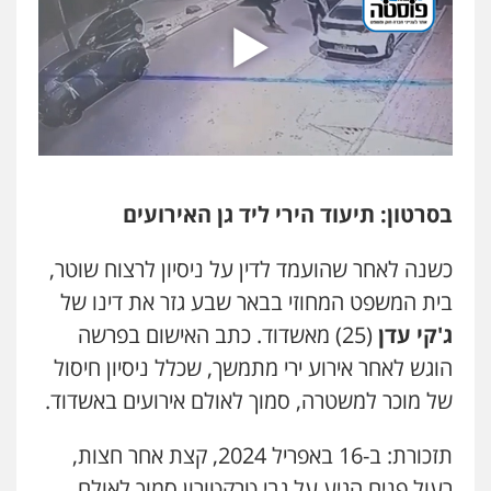
עו"ד זוהר ארבל
פלילי
פשיעה חמורה
מעצרים וחקירות
קטינים
0538788878
עו"ד אסף דוק
פלילי
עבירות מין
סמים והימורים
פשיעה
חמורה
חקירות ומעצרים
צווארון לבן והונאה
0526885006
בסרטון: תיעוד הירי ליד גן האירועים
עו"ד שלי גורביץ – לוי
כשנה לאחר שהועמד לדין על ניסיון לרצוח שוטר,
משפט פלילי
פשיעה חמורה
מעצרים
וחקירות
צבאי
תעבורה
בית המשפט המחוזי בבאר שבע גזר את דינו של
0544218336
ג'קי עדן
(25) מאשדוד. כתב האישום בפרשה
הוגש לאחר אירוע ירי מתמשך, שכלל ניסיון חיסול
משרד עורכי דין חן ברוך
של מוכר למשטרה, סמוך לאולם אירועים באשדוד.
פלילי
דיני תעבורה
מעצרים וחקירות
0505078733
תזכורת: ב-16 באפריל 2024, קצת אחר חצות,
רעול פנים הגיע על גבי טרקטורון סמוך לאולם