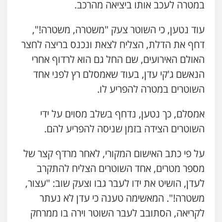
במטרה לעכב אותו ביציאה מהרכב.
עו"ד דפנה לביא
עוד נטען, כי השוטר צעק "משטרה, משטרה!",
משפחה
גישור
דחף את הדלת, הצליח לצאת ונכנס בריצה לחצר
0507206063
האולם האירועים, שם החל גם הוא לרדוף אחרי
הנאשם ג'קי עדן, בעוד שאמסלם רץ לפני אחד
עו"ד זוהר ארבל
פלילי
פשיעה חמורה
מעצרים וחקירות
השוטרים במטרה להפריע לו.
קטינים
0538788878
אמסלם, כך נטען, נדחף בשלב מסוים על ידי
השוטרים הצידה בזמן שניסה להפריע להם.
עו"ד אסף דוק
פלילי
עבירות מין
סמים והימורים
פשיעה
חמורה
חקירות ומעצרים
צווארון לבן והונאה
על פי כתב האישום המקורי, לאחר מרדף קצר של
0526885006
מספר מטרים, אחד השוטרים הצליח להתקרב
לעדן, הושיט את ידו לעבר גבו וצעק שוב: "עצור,
משטרה!". המאשימה טענה כי עדן לא נעתר
לקריאה, הסתובב לעבר השוטר וירה בו ממרחק