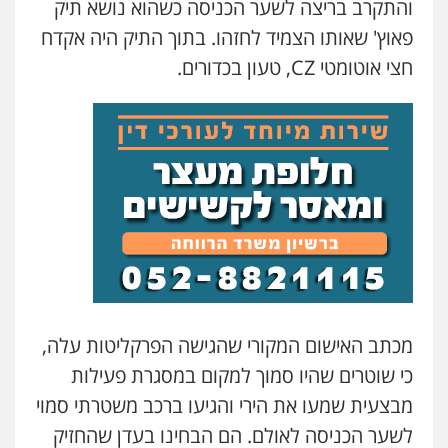
והתקרב בריצה לשער הכניסה כשהוא נושא תיק
גיל דביר – משרד עורכי דין
פאוץ' שאותו הצמיד לחזהו. בתוך התיק היה אקדח
פלילי
פשיעה כלכלית
צווארון לבן
חצי אוטומטי CZ, טעון בכדורים.
0506217771
סלימאן אבו שעירה – משרד עורכי דין
פלילי
בטחוני
צבאי
נזיקין
0547780927
עו"ד אסף גונן
פלילי
פשע חמור
תעבורה
צבא
מעצרים
וחקירות
0542255161
מכתב האישום המקורי שהגישה הפרקליטות עלה,
גל דהן – משרד עורך דין פלילי
כי שוטרים שהיו סמוך למקום במסגרת פעילות
פלילי
פשיעה חמורה
סמים
מעצרים
וחקירות
מבצעית שמעו את הירי והגיעו ברכב משטרתי סמוי
0544723840
לשער הכניסה לאולם. הם הבחינו בעדן שהחזיק