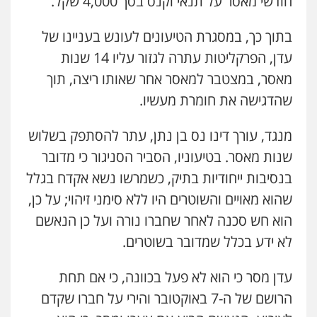
חודשי מאסר על תנאי וקנס בסך 4,000 שקל.
0507003001
בתוך כך, במסגרת הטיעונים לעונש בעניינו של
מנשה, אלמוג – עורכי דין
עדן, הפרקליטות עתרה לגזור עליו 14 שנות
פלילי
עבירות תנועה
צווארון לבן
תעבורה
עורכי דין לענייני אסירים
מעצרים וחקירות
מאסר, במצטבר למאסר אחר שאותו ריצה, תוך
0546470989
שהדגישה את חומרת מעשיו.
עו"ד אבי כהן
מנגד, עורך דינו נס בן נתן, עתר להסתפק בשלוש
פלילי
פשיעה חמורה
קטינים
אלימות
שנות מאסר. בטיעוניו, הסביר הסניגור כי מדובר
סמים
עבירות מין
0523647066
בנסיבות ייחודיות בתיק, כשמרשו נשא אקדח בגלל
שהוא מאויים והשוטרים היו ללא סימני זיהוי; על כן,
ויקי שמואל – משרד עו"ד
הוא חש סכנה לאחר שחברו נורה ועל כן הנאשם
פלילי
משפט פלילי
לא ידע בכלל שמדובר בשוטרים.
0528959600
עדן מסר כי הוא לא פעל בכוונה, כי אם תחת
הרושם של ה-7 באוקטובר והירי על חברו שקדם
קורל קרוז – עורך דין פלילי
משפט פלילי