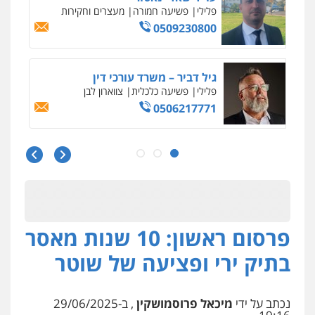
פלילי
צווארון לבן
מס הכנסה
מע"מ
0506209859
עדי כרמלי – חברת עו"ד
פלילי
כלכלי
עורכי דין לענייני אסירים
0525060666
גיא זהבי משרד עורכי דין
פלילי
משפחה
503456449
עו"ד איהאב ג'לג'ולי
פרסום ראשון: 10 שנות מאסר
פלילי
מעצרים וחקירות
עורכי דין לענייני
אסירים
בתיק ירי ופציעה של שוטר
0505216700
נכתב על ידי
מיכאל פרוסמושקין
, ב-29/06/2025
אייל בן שושן, עורך דין פלילי