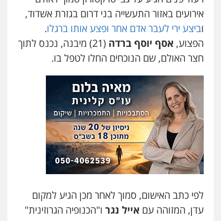
עו"ד קארין לגטיוי
אירועים באזור התעשייה בני דרום בגזרת אשדוד,
פלילי
פשיעה חמורה
מעצרים וחקירות
ו
ביצע ירי לעבר אדם אחר ופצע אותו ברגלו
.
0507446995
הפצוע,
אסף יוסף ברדה
(21) מיבנה, נכנס לתוך
חצר האולם, שם הנוכחים החלו לטפל בו.
משרד עורכי דין טאי שרקי
פלילי
אסירים
תעבורה
מרב"ד
0547556464
עו"ד אילן אלימלך
פלילי
פשיעה חמורה
תעבורה
אסירים
0522992110
עו"ד שאדי נאטור
פלילי
פשיעה חמורה
מעצרים וחקירות
לפי כתב האישום, סמוך לאחר מכן הגיע למקום
0509230800
עדן, המזוהה עם
אייל נגר
ו"הכנופיה הגרוזינית"