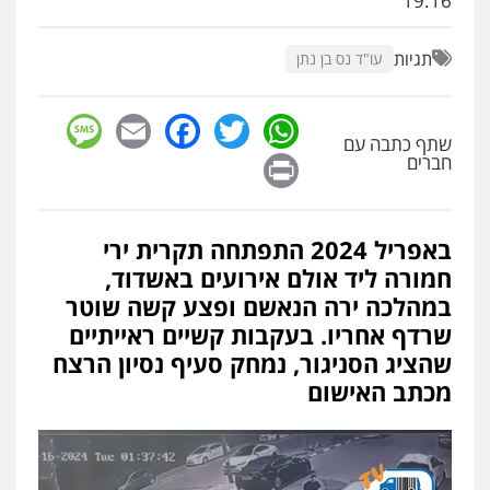
19:16
פלילי
מעצרים וחקירות
פשיעה חמורה
נוער
רישום פלילי
0522763105
תגיות
עו"ד נס בן נתן
sage
Facebook
Email
WhatsApp
Twitter
עו"ד שלומי שרון
שתף כתבה עם
פלילי
צבאי
מעצרים וחקירות
Print
חברים
0547342002
באפריל 2024 התפתחה תקרית ירי
עו"ד אלון קריטי
פלילי
כלכלי
אלימות
סמים
מעצרים
חמורה ליד אולם אירועים באשדוד,
0525544654
במהלכה ירה הנאשם ופצע קשה שוטר
שרדף אחריו. בעקבות קשיים ראייתיים
שהציג הסניגור, נמחק סעיף נסיון הרצח
עו"ד דפנה לביא
מכתב האישום
משפחה
גישור
0507206063