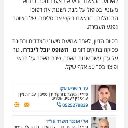
לאירוע. הנאשם הביע את צערו ומסר, כי הוא
0545437431
מעוניין בטיפול על מנת לשנות את דפוסי
התנהלותו. הנאשם ביקש את סליחתו של השוטר
עו"ד עלי סעדי
נפגע העבירה.
פלילי
פשיעה חמורה
ליווי וייצוג בחקירות
ומעצרים
0508824984
בסיום הדיון, לאחר שמיעת טיעוני הצדדים ובחינת
פסיקה בתיקים דומים,
השופט יובל ליבדרו
, גזר
עו"ד תומר בנישתי
על עדן עשר שנות מאסר, שנת מאסר על תנאי
פלילי
מעצרים וחקירות
צווארון לבן
פשיעה
חמורה
ופיצוי בסך 50 אלף שקל.
0546657865
עו"ד שגיא אקו
פלילי
מעצרים וחקירות
סמים
עבירות מין
עורכי דין לענייני אסירים
0525279829
אלי אונגר משרד עו"ד
פלילי
פשיעה חמורה
מעצרים
מנהלי
רישוי