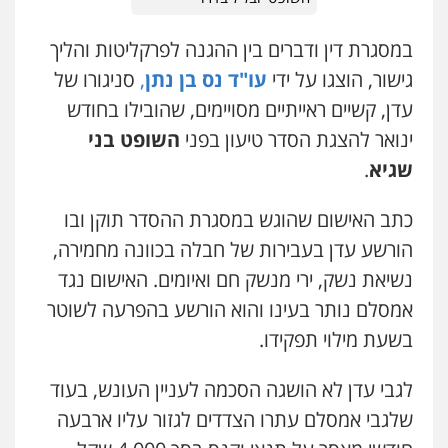
במסגרת דין ודברים בין ההגנה לפרקליטות והליך
עו"ד אייל אביטל
גישור, הוצגו על ידי
עו"ד נס בן נתן
,
סניגורו של
פלילי
פשיעה חמורה
מעצרים וחקירות
עדן, קשיים ראייתיים מסויימים, שהובילו בחודש
0544712201
ינואר להצגת הסדר טיעון בפני
השופט בני
שגיא
.
עו"ד רונן בנדל
משפט פלילי
פשיעה חמורה
פלילי
כתב האישום שהוגש במסגרת ההסדר תוקן ובו
0524282442
הורשע עדן בעבירות של חבלה בכוונה מחמירה,
נשיאת נשק, ירי מנשק חם ואיומים. האישום נגד
כבריאן, מזר – משרד עורכי דין
אמסלם נותר בעינו והוא הורשע בהפרעה לשוטר
פלילי
מעצרים וחקירות
בשעת מילוי תפקידו.
0543986802
לגבי עדן לא הושגה הסכמה לעניין העונש, בעוד
עו"ד בועז קניג
שלגבי אמסלם עתרו הצדדים לגזור עליו ארבעה
פלילי
משפחה
כלכלי
צבאי