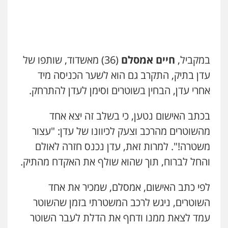
עו"ד איהאב ג'לג'ולי
פלילי
מעצרים וחקירות
עורכי דין לענייני
אסירים
0505216700
במקביל,
חיים אמסלם
(36) מאשדוד, שותפו של
עדן בתיק, התקרב גם הוא לשער הכניסה מיד
אייל בן שושן, עורך דין פלילי
פלילי
מעצרים וחקירות
פשיעה חמורה
אחרי עדן, הבחין בשוטרים וסימן לעדן להתרחק.
נוער
רישום פלילי
0522763105
בכתב האישום נטען, כי בשלב זה יצא אחד
מהשוטרים מהרכב וצעק לכיוונו של עדן: "עצור
עו"ד שלומי שרון
משטרה!". למרות זאת, עדן נכנס חזרה לאולם
פלילי
צבאי
מעצרים וחקירות
0547342002
והחל לברוח, תוך שהוא שולף את האקדח מהתיק.
לפי כתב האישום, אמסלם, שמכיר את אחד
עו"ד אלון קריטי
השוטרים, ניגש לרכב המשטרתי בזמן שהשוטר
פלילי
כלכלי
אלימות
סמים
מעצרים
עמד לצאת ממנו ודחף את הדלת לעבר השוטר
0525544654