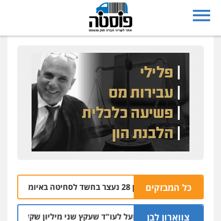
נצרת: בן 28 נעצר בחשד לסחיטה באיומים מטלפון שאינו שלו
כל המבזקים
צווארון לבן
מאסר בפועל לעו"ד שעקץ שני מיליון שקל על דירה השייכת 