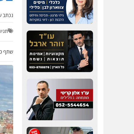
נכתב על
תגיו
שתף כת