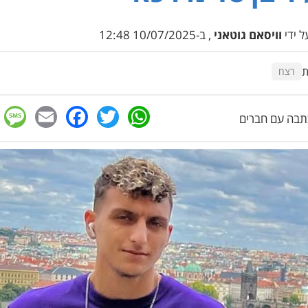
 ידי
וויסאם גוטאני
, ב-10/07/2025 12:48
ת
רצח
e
cebook
mail
WhatsApp
Twitter
בה עם חברים