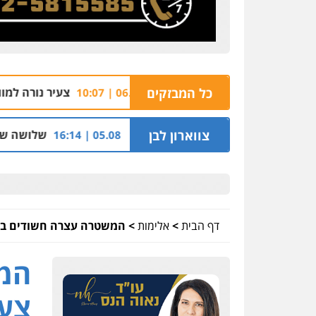
 שזרק אקדח בנצרת
כל המבזקים
צעיר נורה למוות ביישוב מו
06.08 | 10:07
וואות של משפחת הרינג
צווארון לבן
שלושה שוטרים נחקרו ב
05.08 | 16:14
דף הבית
>
אלימות
>
המשטרה עצרה חשודים ברצח צעי
המ
צעיר ב