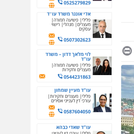
מחיקת כתבות מגוגל
0525279829
ודחיקת אזכורים שליליים
שירותים מקצועיים לעורכי
אלי אונגר משרד עו"ד
דין
פלילי
פשיעה חמורה
מעצרים
מנהלי
רישוי
0522508109
עסקים
אחסון אתרים
0507302623
מהירות
הגנה
גיבוי
Messag
Print
Fa
E
תמיכה
שירותים מקצועיים
לוי מלאך דדון – משרד
לעורכי דין
עו"ד
פלילי
פשיעה חמורה
מעצרים וחקירות
מרכז התחלה חדשה
0544231863
אסירים
עבירות מין
שירותים מקצועיים לעורכי
דין
עו"ד מעיין שמחון
פלילי
מעצרים וחקירות
0544500346
עורכי דין לענייני אסירים
מאיה בלום, עו"ס,
0587604050
טיפול ושיקום
טיפול בהתמכרויות
שירותים מקצועיים לעורכי
איומים כתובים
עו"ד שאדי כבהא
דין
תושב סכנין חשוד ששלח הודעות
פלילי
עורכי דין לענייני