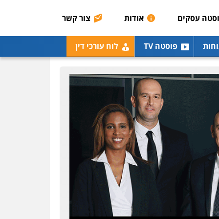
0507003001
סטה עסקים
אודות
צור קשר
מנשה, אלמוג – עורכי דין
וחות
פוסטה TV
לוח עורכי דין
פלילי
עבירות תנועה
צווארון לבן
תעבורה
עורכי
דין לענייני אסירים
מעצרים
וחקירות
0546470989
עו"ד אבי כהן
פלילי
פשיעה חמורה
קטינים
אלימות
סמים
עבירות מין
0523647066
ויקי שמואל – משרד עו"ד
פלילי
משפט פלילי
0528959600