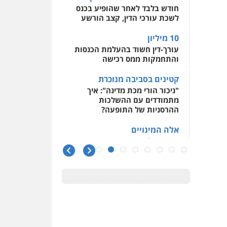
0509930581
חודש בלבד לאחר שהופיע בכנס
לשכת עורכי הדין, קצב הורשע
עו"ד יפעת שוורץ סיל
פלילי
תעבורה
10 מיליון
עורך-דין חשוד בהעלמת הכנסות
0523379525
והתחמקות ממס רכישה
קטינים בסביבה מנוכרת
עו"ד אליה חן ברק
"ניכור הורי מכת מדינה": איך
פלילי
פשיעה חמורה
ליווי
מתמודדים עם ההשלכות
וייצוג בחקירות ומעצרים
ההרסניות של התופעה?
אסירים
נוער
0525914163
אלה המינויים
הוועדה לבחירת שופטים בחרה
עו"ד אריה פטר
26 שופטים ורשמים נוספים
לשעבר סגן מנהל המחלקה
הפלילית בפרקליטות המדינה
ראו הוזהרתם
הפרקליטות מקדמת הפללת
0506217994
עורכי דין "קונסילייריז" בחוק
המאבק בארגוני פשיעה
משרד עורכי דין פארס
פלאח
משרות אמון