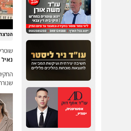
הנרצח,
שוטרי
נאיל 
שנורה 