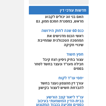
פלילי
אסירים
חקירות
כנס 60 שנה לחוק הירושה:
ומעצרים
סייבר
ניהול
המתח שבין חוק יחסי ממון
0522508109
משברים פליליים
חדשות עורכי דין
לבין חוק הירושה
האם בני זוג יכולים לקבוע
אחסון אתרים
0506355388
מראש, במסגרת הסכם ממון, גם
מהירות
הגנה
גיבוי
תמיכה
שירותים מקצועיים
לעורכי דין
כנס 60 שנה לחוק הירושה
עו"ד דרוויש נאשף
ראשי הכנס מדגישים את
פלילי
פשיעה חמורה
זכויות
אדם
המהפכה הטכנולגית שמחייבת
מרכז התחלה חדשה
שינויי חקיקה
0527448141
אסירים
עבירות מין
שירותים מקצועיים לעורכי
חפץ חשוד
דין
חליל ביאדי – משרד
עצור בתיק ניסיון רצח קיבל
עורכי דין
חבילה מעו"ד ונעצר בחשד לסחר
0544500346
פלילי
דיני תעבורה
מעצרים
בסמים
וחקירות
פשיעה חמורה
אסירים
יחסי עו"ד לקוח
0509636895
עורך דין מהצפון נעצר בחשד
להברחת חשיש לעצור בקישון
עו"ד איהאב זבידאת
פלילי
פשיעה חמורה
ארגוני
פשע
עבירות המתה
עו"ד ליאור קצב הורשע
עבירות מין
בבית-הדין המשמעתי בעיכוב
כספים ופגיעה בכבוד המקצוע