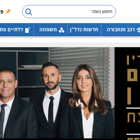
פו
רכב ותחבורה
חדשות נדל"ן
משפחה
דלתיים פת