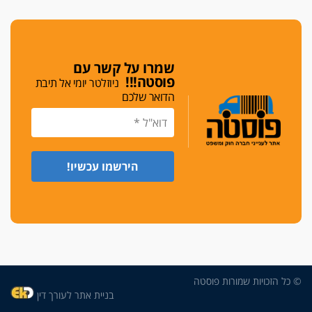
ונגמר במשטרה"
מנכ"ל עכשיו
בימ"ש מחוזי: החלטת עמית בכר לדחות מינוי מנכ"ל
שמרו על קשר עם
חדש ללשכה אינה סבירה
פוסטה!!!
ניוזלטר יומי אל תיבת
משפחה ופוליטיקה
הדואר שלכם
עו"ד גלעד מנשה ויאיר בכורו חגגו בר מצווה, שרי
הליכוד הפציצו
אתיקה בהקפאה
הקדנציה החוקית של ועדות האתיקה הסתיימה
והלשכה מצאה פתרון מאולתר
הזעקה
עשרות עורכי דין הפגינו בחיפה: "דמנו אינו הפקר,
דורשים הגנה וביטחון"
על אלימות שוטרים, ושופטים
הפוסט של עו"ד חליל נעמה, אביו של הפרקליט
© כל הזכויות שמורות פוסטה
שהותקף ע"י שוטרים
בניית אתר לעורך דין