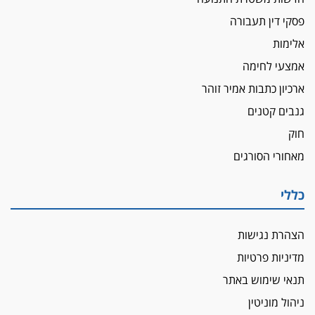
מחאת הפרקליטים והסנגורים
פסקי דין תעבורה
יצאו לשעה מבית המשפט ועמדו בחוץ לאות הזדהות
עם השופטים
אלימות
אמצעי לחימה
הביקורת חוגגת
מבקר לשכת עורכי הדין בתביעה נגד "איכות
ארכיון כתבות אמיר זוהר
השלטון" בעידן עמית בכר
גנבים קטנים
נכנס לאינדקס
חוק
עו"ד חגי בנימין חצה את הקווים, מפרקליטות ת"א
מאחורי הסורגים
למשרד פרטי חדש
לפני נקיטת צעדים
כללי
עורך דין נעצר בחשד לסחיטת ראש המועצה יאנוח
ג'ת
הצהרת נגישות
חג שמח
כפר מנדא: עורך דין נעצר בחשד להחזקת שני אקדח
מדיניות פרטיות
גלוק
תנאי שימוש באתר
די לאלימות
ניהול מוניטין
פאנל הלשכה על האלימות: "כישלון שמתחיל בחינוך