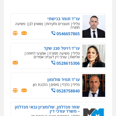
ניר קידר – צלם
צילום עורכי דין
שירותים מקצועיים לעורכי
דין
עו"ד תומר בנישתי
פלילי
מעצרים וחקירות
צווארון לבן
פשיעה
0504578527
חמורה
0546657865
רונן הלל – מוניטין
מחיקת כתבות מגוגל ודחיקת אזכורים
שליליים
שירותים מקצועיים לעורכי דין
עו"ד רויטל סבג שקד
פלילי
פשיעה חמורה
אמצעי לחימה
0522508109
אלימות
עורכי דין לענייני אסירים
0528615306
אחסון אתרים
מהירות
הגנה
גיבוי
תמיכה
שירותים
מקצועיים לעורכי דין
עו"ד תמיר סולומון
פלילי
כלכלי
מיסים
הלבנת הון
0528758840
מרכז התחלה חדשה
אסירים
עבירות מין
שירותים מקצועיים
שחר מנדלמן, שלומציון גבאי מנדלמן
לעורכי דין
– משרד עורכי דין
0544500346