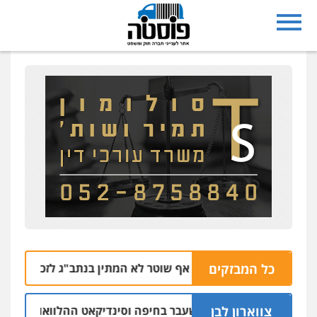
כל המבזקים
הרצח בנתיבות: אף שוטר לא המתין בנתב"ג לזכריה אדרי שחזר 
צווארון לבן
שום: יו"ר ש"ס לשעבר בחיפה וסינדיקאט ההלוואות של משפחת ה