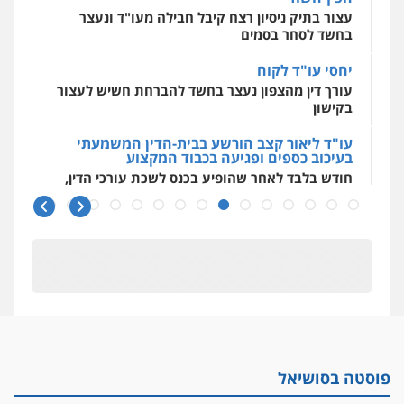
יחסי עו"ד לקוח
עורך דין מהצפון נעצר בחשד להברחת חשיש לעצור
בקישון
עו"ד ליאור קצב הורשע בבית-הדין המשמעתי
בעיכוב כספים ופגיעה בכבוד המקצוע
חודש בלבד לאחר שהופיע בכנס לשכת עורכי הדין,
קצב הורשע
10 מיליון
עורך-דין חשוד בהעלמת הכנסות והתחמקות ממס
רכישה
קטינים בסביבה מנוכרת
"ניכור הורי מכת מדינה": איך מתמודדים עם
ההשלכות ההרסניות של התופעה?
אלה המינויים
הוועדה לבחירת שופטים בחרה 26 שופטים ורשמים
נוספים
פוסטה בסושיאל
ראו הוזהרתם