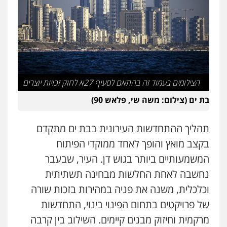
פלילי
כלכלי
פשיעה חמורה
נוער
0505555110
עו"ד יצחק איצקוביץ'
פלילי
פשיעה חמורה
צווארון לבן
0526655833
הצילומים בעמוד זה בהתאם לסעיף 27א לחוק זכויות יוצרים
בת ים (צילום: משה שי, פלאש 90)
עו"ד אורנת קמרון
פלילי
תעבורה
עורכי דין לענייני אסירים
משפחה
נוער
תהליך ההתחדשות העירונית בבת ים מתקדם
0505417090
בקצב מואץ והופך לאחד ממוקדי הפיתוח
המשמעותיים ביותר בגוש דן. העיר, שבעבר
עו"ד דפנה לביא
נחשבה לאחת החלשות מבחינה תשתיתית
משפחה
גישור
0507206063
וכלכלית, משנה את פניה במהירות בזכות שורה
של פרויקטים בתחום הפינוי בינוי, התחדשות
מרקמית וחיזוק מבנים קיימים. השילוב בין קרבה
מנשה, אלמוג – עורכי דין