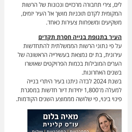
פלילי
עבירות תנועה
צווארון לבן
תעבורה
לים, צירי תחבורה מרכזיים ונכונות של הרשות
עורכי דין לענייני אסירים
מעצרים וחקירות
0546470989
המקומית לקדם תוכניות מושך אל העיר יזמים,
משקיעים ומשפחות צעירות כאחד.
העיר בתנופת בנייה חסרת תקדים
על פי נתוני הרשות הממשלתית להתחדשות
עירונית, בת ים נמצאת בעשירייה הראשונה של
הערים המובילות בכמות הפרויקטים שאושרו
בשנים האחרונות.
בשנת 2024 לבדה ניתנו בעיר היתרי בנייה
למעלה מ־1,800 יחידות דיור חדשות במסגרת
פינוי בינוי, פי שלושה מממוצע השנים הקודמות.