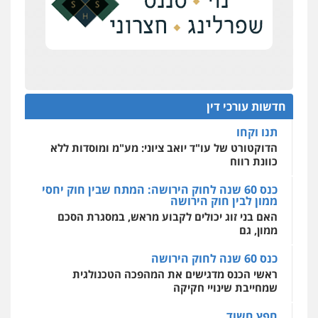
0522508109
מחוז מרכז לפני הכנסת
כנס תביעות ייצוגיות: הדילמה בין זכויות צרכנים
אחסון אתרים
להגנה על עסקים קטנים
מהירות
הגנה
גיבוי
תמיכה
שירותים
מקצועיים לעורכי דין
תנו וקחו
הדוקטורט של עו"ד יואב ציוני: מע"מ ומוסדות ללא
חדשות עורכי דין
כוונת רווח
מרכז התחלה חדשה
כנס 60 שנה לחוק הירושה: המתח שבין חוק יחסי
אסירים
עבירות מין
שירותים מקצועיים
ממון לבין חוק הירושה
לעורכי דין
האם בני זוג יכולים לקבוע מראש, במסגרת הסכם
0544500346
ממון, גם
כנס 60 שנה לחוק הירושה
ראשי הכנס מדגישים את המהפכה הטכנולגית
שמחייבת שינויי חקיקה
חפץ חשוד
עצור בתיק ניסיון רצח קיבל חבילה מעו"ד ונעצר
בחשד לסחר בסמים