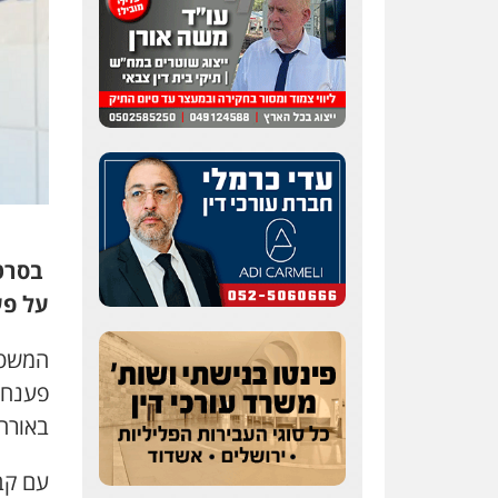
​
בסרטו
על פע
המשטר
פענח
באורח ק
​עם ק