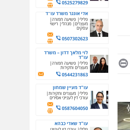
אחסון אתרים
0525279829
מהירות
הגנה
גיבוי
תמיכה
שירותים מקצועיים
אלי אונגר משרד עו"ד
לעורכי דין
פלילי
פשיעה חמורה
מעצרים
מנהלי
רישוי
עסקים
מרכז התחלה חדשה
0507302623
אסירים
עבירות מין
שירותים מקצועיים לעורכי
דין
לוי מלאך דדון – משרד
עו"ד
0544500346
Messag
Print
Fa
E
פלילי
פשיעה חמורה
מעצרים וחקירות
מאיה בלום, עו"ס,
טיפול ושיקום
0544231863
טיפול בהתמכרויות
שירותים מקצועיים לעורכי
עו"ד מעיין שמחון
דין
פלילי
מעצרים וחקירות
עורכי דין לענייני אסירים
0504062539
0587604050
עו"ד ד"ר אבי שקד
עבירות כלכליות
הלבנת
הון
חילוטים
עבירות
עו"ד שאדי כבהא
פליליות
פלילי
עורכי דין לענייני