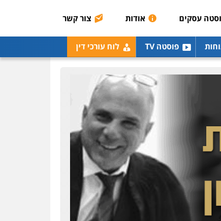
0507003001
סטה עסקים
אודות
צור קשר
מנשה, אלמוג – עורכי דין
וחות
פוסטה TV
לוח עורכי דין
פלילי
עבירות תנועה
צווארון לבן
תעבורה
עורכי
דין לענייני אסירים
מעצרים
וחקירות
0546470989
עו"ד אבי כהן
פלילי
פשיעה חמורה
קטינים
אלימות
סמים
עבירות מין
0523647066
ויקי שמואל – משרד עו"ד
פלילי
משפט פלילי
0528959600