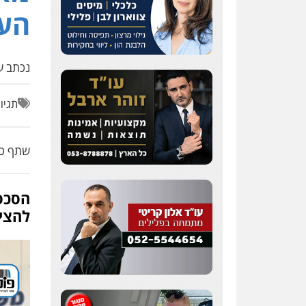
העב
נכתב על
תגיו
שתף כת
הסכסו
להצי