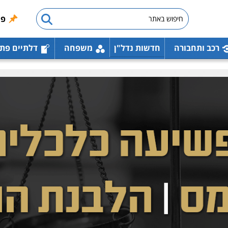
פו
רכב ותחבורה
חדשות נדל"ן
משפחה
דלתיים פת