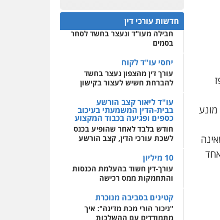
לעורכי דין
פלילי
אסירים
חקירות
יחסי עו"ד לקוח
ומעצרים
סייבר
ניהול
עורך דין מהצפון נעצר בחשד
משברים פליליים
חדשות עורכי דין
להברחת חשיש לעצור בקישון
מרכז התחלה חדשה
0506355388
אסירים
עבירות מין
עו"ד ליאור קצב הורשע
שירותים מקצועיים לעורכי
בבית-הדין המשמעתי בעיכוב
דין
כספים ופגיעה בכבוד המקצוע
עו"ד דרוויש נאשף
חודש בלבד לאחר שהופיע בכנס
0544500346
פלילי
פשיעה חמורה
זכויות
ז
אדם
לשכת עורכי הדין, קצב הורשע
0527448141
10 מיליון
 מונע
עורך-דין חשוד בהעלמת הכנסות
חליל ביאדי – משרד
והתחמקות ממס רכישה
עורכי דין
פלילי
דיני תעבורה
מעצרים
אינה
קטינים בסביבה מנוכרת
וחקירות
פשיעה חמורה
אסירים
אחד
"ניכור הורי מכת מדינה": איך
מתמודדים עם ההשלכות
0509636895
ההרסניות של התופעה?
עו"ד איהאב זבידאת
אלה המינויים
פלילי
פשיעה חמורה
ארגוני
פשע
עבירות המתה
הוועדה לבחירת שופטים בחרה
עבירות מין
26 שופטים ורשמים נוספים