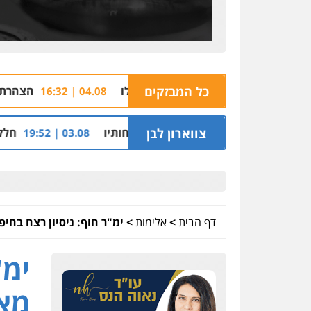
כל המבזקים
הצהרת תובע נגד שבעה מע
04.08 | 16:32
על דירה השייכת לקוחותיו
צווארון לבן
חלק מאזור התעשייה ברמלה 
03.08 | 19:52
דף הבית
>
אלימות
>
ימ"ר חוף: ניסיון רצח בחי
ימ"
מאי