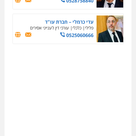
0528758840
עדי כרמלי – חברת עו"ד
פלילי
כלכלי
עורכי דין לענייני אסירים
0525060666