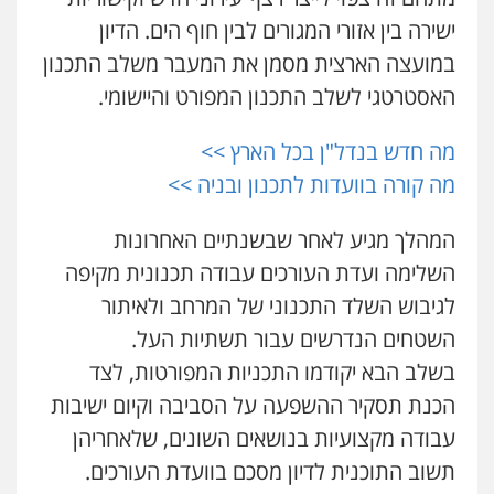
מיסים
כלכלי
פלילי
פשיעה כלכלית
הלבנת
הון
ישירה בין אזורי המגורים לבין חוף הים. הדיון
0504456555
במועצה הארצית מסמן את המעבר משלב התכנון
האסטרטגי לשלב התכנון המפורט והיישומי.
גיל דביר – משרד עורכי דין
פלילי
פשיעה כלכלית
צווארון לבן
מה חדש בנדל"ן בכל הארץ >>
0506217771
מה קורה בוועדות לתכנון ובניה >>
המהלך מגיע לאחר שבשנתיים האחרונות
עו"ד יאיר בן סימון
פלילי
תעבורה
אזרחי
נזיקין
ביטוח
השלימה ועדת העורכים עבודה תכנונית מקיפה
0505719060
לגיבוש השלד התכנוני של המרחב ולאיתור
השטחים הנדרשים עבור תשתיות העל.
חנא בולוס – משרד עורכי דין
בשלב הבא יקודמו התכניות המפורטות, לצד
פלילי
פשיעה חמורה
צווארון לבן
נזיקין
הכנת תסקיר ההשפעה על הסביבה וקיום ישיבות
0546661544
עבודה מקצועיות בנושאים השונים, שלאחריהן
תשוב התוכנית לדיון מסכם בוועדת העורכים.
אלי אונגר משרד עו"ד