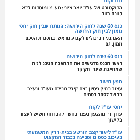
תנו וקחו
מהירות
הגנה
גיבוי
תמיכה
שירותים
מקצועיים לעורכי דין
הדוקטורט של עו"ד יואב ציוני: מע"מ ומוסדות ללא
כוונת רווח
כנס 60 שנה לחוק הירושה: המתח שבין חוק יחסי
ממון לבין חוק הירושה
מרכז התחלה חדשה
האם בני זוג יכולים לקבוע מראש, במסגרת הסכם
אסירים
עבירות מין
שירותים מקצועיים
לעורכי דין
ממון, גם
0544500346
כנס 60 שנה לחוק הירושה
ראשי הכנס מדגישים את המהפכה הטכנולגית
שמחייבת שינויי חקיקה
חפץ חשוד
עצור בתיק ניסיון רצח קיבל חבילה מעו"ד ונעצר
בחשד לסחר בסמים
יחסי עו"ד לקוח
עורך דין מהצפון נעצר בחשד להברחת חשיש לעצור
בקישון
עו"ד ליאור קצב הורשע בבית-הדין המשמעתי
בעיכוב כספים ופגיעה בכבוד המקצוע