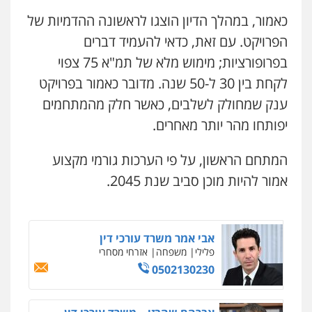
פלילי
פשיעה חמורה
מעצרים
מנהלי
רישוי
כאמור, במהלך הדיון הוצגו לראשונה ההדמיות של
עסקים
0507302623
הפרויקט. עם זאת, כדאי להעמיד דברים
בפרופורציות; מימוש מלא של תמ"א 75 צפוי
עו"ד ד"ר איתן פינקלשטיין
לקחת בין 30 ל-50 שנה. מדובר כאמור בפרויקט
כלכלי
הלבנת הון
חילוט
ייעוץ לעורכי דין
ענק שמחולק לשלבים, כאשר חלק מהמתחמים
0507061374
יפותחו מהר יותר מאחרים.
מצגר ושות', חברת עורכי דין
המתחם הראשון, על פי הערכות גורמי מקצוע
נדל"ן / עסקים
משפחה
תעבורה
כלכלי
הוצאה לפועל
אמור להיות מוכן סביב שנת 2045.
0545402829
אבי אמר משרד עורכי דין
פלילי
משפחה
אזרחי מסחרי
0502130230
ניר קידר – צלם
צילום עורכי דין
שירותים מקצועיים לעורכי
דין