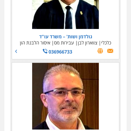
גולדמן ושות' – משרד עו"ד
כלכלי
צווארון לבן
עבירות מס
איסור הלבנת הון
036966733