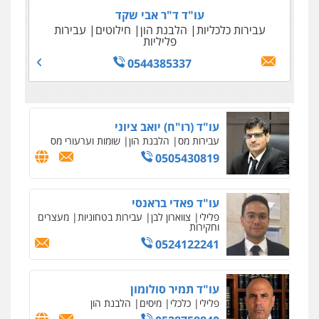
עו"ד ד"ר אבי שקד
עבירות כלכליות
הלבנת הון
חילוטים
עבירות
פליליות
0544385337
עו"ד (רו"ח) יואב ציוני
עבירות מס
הלבנת הון
שומות וערעורי מס
0505430819
עו"ד פאדי בראנסי
פלילי
צווארון לבן
עבירות בטחוניות
מעצרים
וחקירות
0524122241
עו"ד תמיר סולומון
פלילי
כלכלי
מיסים
הלבנת הון