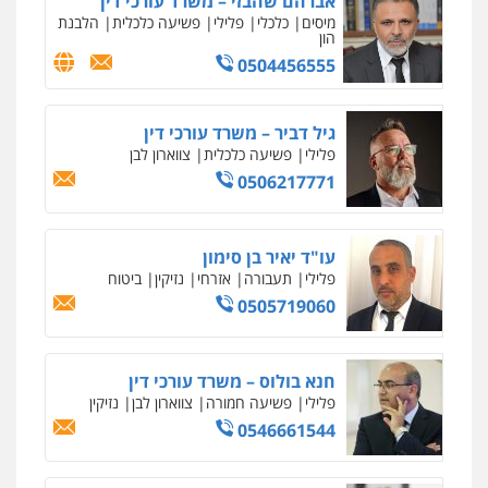
אברהם שהבזי – משרד עורכי דין
0504578527
מיסים
כלכלי
פלילי
פשיעה כלכלית
הלבנת
הון
0504456555
רונן הלל – מוניטין
מחיקת כתבות מגוגל ודחיקת אזכורים
שליליים
שירותים מקצועיים לעורכי דין
גיל דביר – משרד עורכי דין
0522508109
פלילי
פשיעה כלכלית
צווארון לבן
0506217771
אחסון אתרים
מהירות
הגנה
גיבוי
תמיכה
שירותים
מקצועיים לעורכי דין
עו"ד יאיר בן סימון
פלילי
תעבורה
אזרחי
נזיקין
ביטוח
0505719060
מרכז התחלה חדשה
אסירים
עבירות מין
שירותים מקצועיים
לעורכי דין
חנא בולוס – משרד עורכי דין
0544500346
פלילי
פשיעה חמורה
צווארון לבן
נזיקין
0546661544
מאיה בלום, עו"ס, טיפול ושיקום
טיפול בהתמכרויות
שירותים מקצועיים
לעורכי דין