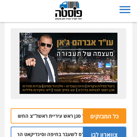
כל המבזקים
הוארך מעצר סגן ראש עיריית ראשל"צ החשוד בעבירות מי
צווארון לבן
כתב אישום: יו"ר ש"ס לשעבר בחיפה וסינדיקאט ההלוואות של מ