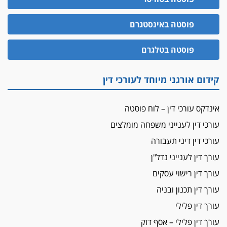
האופנוע חזר הביתה
פוסטה באינסטגרם
עו"ד גיל פרידמן והרפתקאות אופנוע השטח שלו
הזכות לטנף
פוסטה בטלגרם
זוכה עורך-דין שהשווה את ברק לסינוואר ואת
"הבמות של קפלן" לחמאס
קידום אורגני מיוחד לעורכי דין
מאסר לעורך הדין
מאסר בפועל לעו"ד מהצפון שהגיש תביעות
אינדקס עורכי דין – לוח פוסטה
פיקטיביות בשם פלסטינים
עורכי דין לענייני משפחה מומלצים
על המידתיות
ביה"ד המשמעתי ביטל השעיה לצמיתות של
עורכי דין דיני תעבורה
עורכת-דין שהביעה שמחה ב-7 באוקטובר
עורך דין לענייני נדל"ן
אשם
עורך דין רישוי עסקים
עו"ד הלל בבייב הורשע בהונאת עשרות לקוחות,
עורך דין תכנון ובניה
ההסדר: 7-9 שנות מאסר
עורך דין פלילי
דין ומקרקעין
עורך דין פלילי – אסף דוק
עורך דין ברמת השרון נחקר בחשד למרמה בעסקת