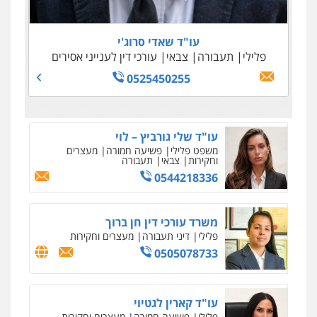
0505645022
0509100397
0545243703
עו"ד נדב גרינולד
0509230800
פלילי
תעבורה
עורכי דין לענייני אסירים
צבאי
עו"ד שאדי סרוג'י
0508848606
פלילי
תעבורה
צבאי
עורכי דין לענייני אסירים
גיל דביר – משרד עורכי דין
פלילי
פשיעה כלכלית
צווארון לבן
0525450255
0506217771
סלימאן אבו שעירה – משרד עורכי דין
פלילי
בטחוני
צבאי
נזיקין
0547780927
עו"ד אסף גונן
פלילי
פשע חמור
תעבורה
צבא
מעצרים
וחקירות
0542255161
גל דהן – משרד עורך דין פלילי
פלילי
פשיעה חמורה
סמים
מעצרים