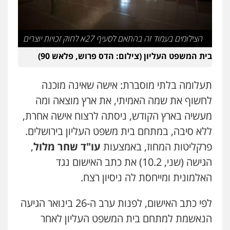
משפט פלילי
פשיעה חמורה
מעצרים
וחקירות
צבאי
תעבורה
0544218336
הצילומים בעמוד זה בהתאם לסעיף 27א לחוק זכויות יוצרים
בית המשפט העליון (צילום: הדס פרוש, פלאש 90)
משרד עורכי דין חן ברוך
פלילי
דיני תעבורה
מעצרים וחקירות
0505078733
תעלומה בלתי מוסברת: אישה שאינה מוכנה
לחשוף את שמה האמיתי, את ארץ מוצאה ומה
מעשיה בארץ הקודש, ניסתה לרצוח אישה אחרת,
עו"ד קארין לגטיוי
פלילי
פשיעה חמורה
מעצרים וחקירות
ללא סיבה, במתחם בית משפט העליון בירושלים.
0507446995
פרקליטות המחוז, באמצעות
עו"ד שחר מלול
,
הגישה (שני, 10.2) את כתב האישום נגד
האלמונית ומייחסת לה ניסיון רצח.
משרד עורכי דין טאי שרקי
פלילי
אסירים
תעבורה
מרב"ד
0547556464
לפי כתב האישום, לפנות ערב ה-26 בינואר הגיעה
הנאשמת למתחם בית המשפט העליון לאחר