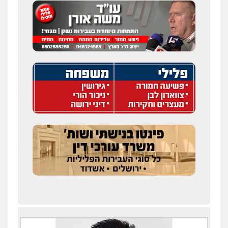
עו"ד איהאב ג'לג'ולי
פלילי
מעצרים וחקירות
עורכי דין לענייני
אסירים
0505216700