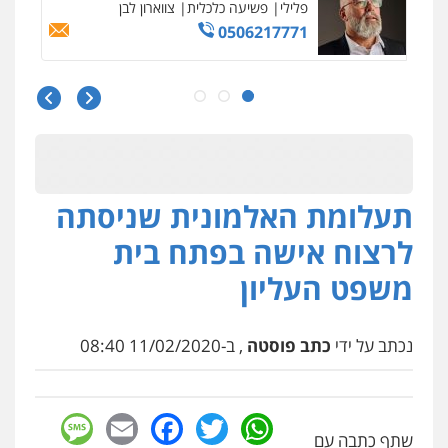
פלילי
משפחה
503456449
עו"ד איהאב ג'לג'ולי
פלילי
מעצרים וחקירות
עורכי דין לענייני
אסירים
0505216700
תעלומת האלמונית שניסתה
אייל בן שושן, עורך דין פלילי
פלילי
מעצרים וחקירות
פשיעה חמורה
לרצוח אישה בפתח בית
נוער
רישום פלילי
0522763105
משפט העליון
עו"ד שלומי שרון
נכתב על ידי
כתב פוסטה
, ב-11/02/2020 08:40
פלילי
צבאי
מעצרים וחקירות
0547342002
sage
Facebook
Email
WhatsApp
Twitter
שתף כתבה עם
עו"ד אלון קריטי