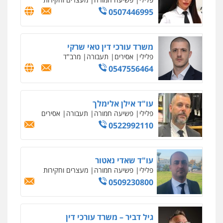
וחקירות
0544723840
עו"ד ראוף נג'אר
פלילי
עורכי דין לענייני אסירים
מעצרים
סמים
רכוש
0548009246
דוד אפרים משרד עורכי דין
פלילי
צווארון לבן
מס הכנסה
מע"מ
0506209859
עדי כרמלי – חברת עו"ד
פלילי
כלכלי
עורכי דין לענייני אסירים
0525060666
גיא זהבי משרד עורכי דין