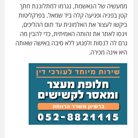
0523647066
ממעשיה של הנאשמת, נגרמו למתלוננת חתך
עדי כרמלי – חברת עו"ד
קטן בפניה ופגיעה קלה ביד שמאל. בפרקליטות
פלילי
כלכלי
עורכי דין לענייני אסירים
0525060666
ויקי שמואל – משרד עו"ד
ביקשו לעצור את האלמונית עד תום ההליכים,
פלילי
משפט פלילי
וינסו לאתר את זהותה האמיתית, כדי להבין מה
0528959600
גרם לה לנסות ולפגוע ללא סיבה באישה שאותה
גיא זהבי משרד עורכי דין
פלילי
משפחה
היא אינה מכירה.
503456449
קורל קרוז – עורך דין פלילי
משפט פלילי
0545437431
עו"ד איהאב ג'לג'ולי
פלילי
מעצרים וחקירות
עורכי דין לענייני
אסירים
עו"ד עלי סעדי
0505216700
פלילי
פשיעה חמורה
ליווי וייצוג בחקירות
ומעצרים
0508824984
אייל בן שושן, עורך דין פלילי
פלילי
מעצרים וחקירות
פשיעה חמורה
נוער
רישום פלילי
עו"ד תומר בנישתי
0522763105
פלילי
מעצרים וחקירות
צווארון לבן
פשיעה
חמורה