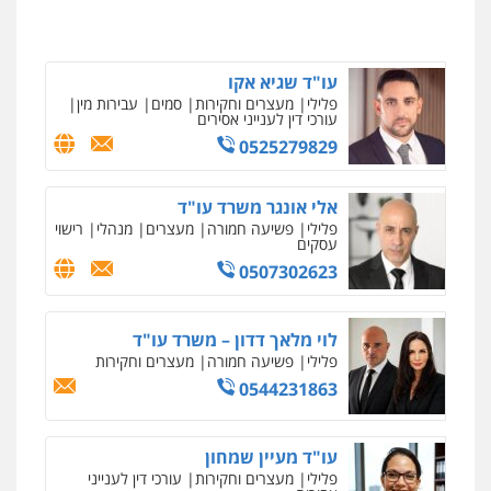
0546657865
עו"ד שלומי שרון
פלילי
צבאי
מעצרים וחקירות
עו"ד שגיא אקו
0547342002
פלילי
מעצרים וחקירות
סמים
עבירות מין
עורכי דין לענייני אסירים
0525279829
עו"ד אלון קריטי
פלילי
כלכלי
אלימות
סמים
מעצרים
אלי אונגר משרד עו"ד
0525544654
פלילי
פשיעה חמורה
מעצרים
מנהלי
רישוי
עסקים
0507302623
עו"ד דפנה לביא
משפחה
גישור
0507206063
לוי מלאך דדון – משרד עו"ד
פלילי
פשיעה חמורה
מעצרים וחקירות
0544231863
עו"ד זוהר ארבל
פלילי
פשיעה חמורה
מעצרים וחקירות
קטינים
עו"ד מעיין שמחון
0538788878
פלילי
מעצרים וחקירות
עורכי דין לענייני