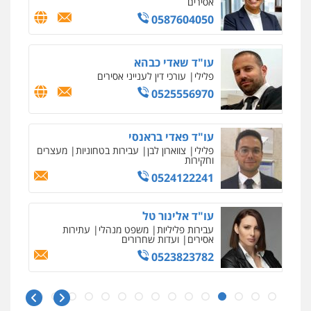
אסירים
0587604050
עו"ד אסף דוק
פלילי
עבירות מין
סמים והימורים
פשיעה
חמורה
חקירות ומעצרים
צווארון לבן והונאה
עו"ד שאדי כבהא
0526885006
פלילי
עורכי דין לענייני אסירים
0525556970
עו"ד פאדי בראנסי
פלילי
צווארון לבן
עבירות בטחוניות
מעצרים
וחקירות
0524122241
עו"ד אלינור טל
עבירות פליליות
משפט מנהלי
עתירות
אסירים
ועדות שחרורים
0523823782
איומים כתובים
ניר קידר – צלם
תושב סכנין חשוד ששלח הודעות מאיימות לעורך דין
צילום עורכי דין
שירותים מקצועיים לעורכי
מקומי
דין
עו"ד אמיר כהן
0504578527