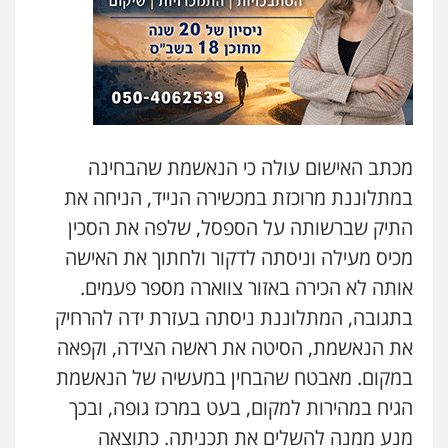
עו"ד אסף גונן
פלילי
פשע חמור
תעבורה
צבא
מעצרים
וחקירות
כבריאן, מזר – משרד עורכי דין
0542255161
פלילי
מעצרים וחקירות
0543986802
גל דהן – משרד עורך דין פלילי
פלילי
פשיעה חמורה
סמים
מעצרים
וחקירות
מכתב האישום עולה כי הנאשמת שהבחינה
עו"ד בועז קניג
0544723840
במתלוננת מרוכזת במכשירה הנייד, הניחה את
פלילי
משפחה
כלכלי
צבאי
0507003001
התיק שברשותה על הספסל, שלפה את הסכין
עו"ד ראוף נג'אר
מכיס מעילה וניסתה לדקור ולחתוך את האישה
פלילי
עורכי דין לענייני אסירים
מעצרים
סמים
רכוש
אותה לא הכירה באזור צווארה מספר פעמים.
מנשה, אלמוג – עורכי דין
0548009246
פלילי
עבירות תנועה
צווארון לבן
תעבורה
בתגובה, המתלוננת ניסתה בעזרת ידה להרחיק
עורכי דין לענייני אסירים
מעצרים וחקירות
את הנאשמת, הסיטה את ראשה הצידה, וקפאה
0546470989
דוד אפרים משרד עורכי דין
במקום. מאבטח שהבחין במעשיה של הנאשמת
פלילי
צווארון לבן
מס הכנסה
מע"מ
עו"ד אבי כהן
הגיח במהירות למקום, בעט במרכז גופה, ובכך
0506209859
פלילי
פשיעה חמורה
קטינים
אלימות
מנע ממנה להשלים את תכניתה. כתוצאה
סמים
עבירות מין