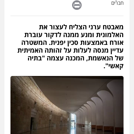
Print
חברים
פלילי
כלכלי
אלימות
סמים
מעצרים
0525544654
מאבטח ערני הצליח לעצור את
עו"ד דפנה לביא
האלמונית ומנע ממנה לדקור עוברת
משפחה
גישור
אורח באמצעות סכין יפנית. המשטרה
0507206063
עדיין מנסה לעלות על זהותה האמיתית
של הנאשמת, המכנה עצמה "בתיה
קאשי".
עו"ד זוהר ארבל
פלילי
פשיעה חמורה
מעצרים וחקירות
קטינים
0538788878
עו"ד אסף דוק
פלילי
עבירות מין
סמים והימורים
פשיעה
חמורה
חקירות ומעצרים
צווארון לבן והונאה
0526885006
עו"ד שלי גורביץ – לוי