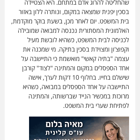
שהחליטה להרוג אדם במתחם. היא הצטיידה
עו"ד אילן אלימלך
פלילי
פשיעה חמורה
תעבורה
אסירים
בסכין יפנית שמצאה במקום, ונותרה ללון באזור
0522992110
בית המשפט. יום לאחר מכן, בשעת בוקר מוקדמת,
האלמונית המסתורית נכנסה למבואה שמובילה
לכניסה לבית המשפט, כשהיא לובשת מעיל
עו"ד שאדי נאטור
פלילי
פשיעה חמורה
מעצרים וחקירות
וקפוצ'ון ומצוידת בסכין בתיקה. מי שמכנה את
0509230800
עצמה "בתיה קאשי" מואשמת כי התיישבה על
אחד הספסלים במקום והמתינה "לצוד" קורבן
גיל דביר – משרד עורכי דין
שישלם בחייו. בחלוף 10 דקות לערך, אישה
פלילי
פשיעה כלכלית
צווארון לבן
התיישבה על אחד הספסלים במבואה, כשהיא
0506217771
עו"ד אייל אביטל
מרוכזת במכשיר הנייד שברשותה, והמתינה
פלילי
פשיעה חמורה
מעצרים וחקירות
0544712201
לפתיחת שערי בית המשפט.
סלימאן אבו שעירה – משרד עורכי דין
פלילי
בטחוני
צבאי
נזיקין
0547780927
עו"ד רונן בנדל
משפט פלילי
פשיעה חמורה
פלילי
0524282442