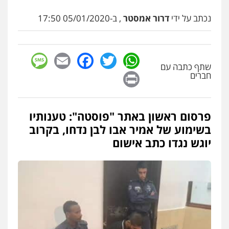
אבי אמר משרד עורכי דין
נכתב על ידי
דרור אמסטר
, ב-05/01/2020 17:50
פלילי
משפחה
אזרחי מסחרי
0502130230
sage
Facebook
Email
WhatsApp
Twitter
אברהם שהבזי – משרד עורכי דין
שתף כתבה עם
Print
חברים
מיסים
כלכלי
פלילי
פשיעה כלכלית
הלבנת
הון
0504456555
פרסום ראשון באתר "פוסטה": טענותיו
עו"ד דרוויש נאשף
בשימוע של אמיר אבו לבן נדחו, בקרוב
פלילי
פשיעה חמורה
זכויות אדם
יוגש נגדו כתב אישום
0527448141
עו"ד מוחמד סביחאת
פלילי
תעבורה
פשיעה כלכלית
0525077716