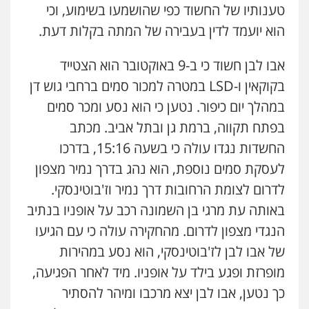
טענותיו של החשוד כפי שהושמעו בשימוע, וכי
עו"ד אורנת קמרון
הוא יועמד לדין בעבירה של המתה בקלות דעת.
פלילי
תעבורה
עורכי דין לענייני אסירים
משפחה
נוער
0505417090
אבו לבן חשוד כי ב-9 באוקטובר הוא הצטייד
בקוקאין ו-LSD במטרה למכור סמים ברחבי גוש דן
עו"ד חמאדה מסרי
במהלך יום כיפור. נטען כי הוא נסע ומכר סמים
תעבורה
בפתח תקווה, ברמת גן ובתל אביב. מכתב
0526631970
החשדות נגדו עולה כי בשעה 15:16, בדרכו
לעסקת סמים נוספת, הוא נהג בדרך נמיר מצפון
עו"ד פיני פישלר
לדרום לצומת הרחובות דרך נמיר וז'בוטינסקי.
פלילי
תעבורה
מח"ש
אזרחי
כלכלי
באותה עת מרגי בן השמונה רכב על אופניו בנתיב
0505234000
הנגדי מצפון לדרום. מהחקירה עולה כי עם הגיעו
של אבו לבן לז'בוטינסקי, הוא נסע במהירות
מופרזת ופגע בילד על אופניו. מיד לאחר הפגיעה,
כך נטען, אבו לבן יצא מרכבו ומיהר להסתיר