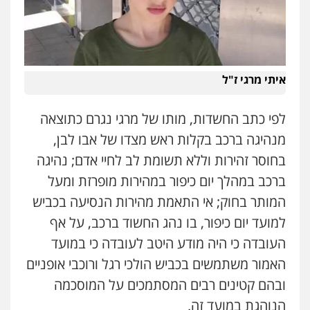
עו"ד שלומי שרון
פלילי
צבאי
מעצרים וחקירות
0547342002
איתי מרגי ז"ל
עו"ד רונן בנדל
לפי כתב החשדות, מותו של מרגי נגרם כתוצאה
משפט פלילי
פשיעה חמורה
פלילי
מנהיגה ברכב בקלות ראש מצדו של אבו לבן,
0524282442
בחוסר זהירות וללא תשומת לב לחיי אדם; נהיגה
ברכב במהלך יום כיפור במהירות מופרזת ומעל
עו"ד זוהר ארבל
המותר בחוק; אי התאמת מהירות הנסיעה בכביש
פלילי
פשיעה חמורה
מעצרים וחקירות
קטינים
למועד יום כיפור, בו נהג החשוד ברכב, על אף
0538788878
העובדה כי היה מודע היטב לעובדה כי במועד
האמור משתמשים בכביש הולכי רגל ורוכבי אופניים
עו"ד שלי גורביץ – לוי
משפט פלילי
פשיעה חמורה
מעצרים
ובהם קטינים רבים המסתמכים על המוסכמה
וחקירות
צבאי
תעבורה
הנוהגת במועד זה.
0544218336