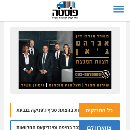
כל המבזקים
צרו בחשד למעורבות בהצתת סניף ג'פניקה בגבעתיים
06.08 | 22:58
צווארון לבן
ם: יו"ר ש"ס לשעבר בחיפה וסינדיקאט ההלוואות של משפחת הרי