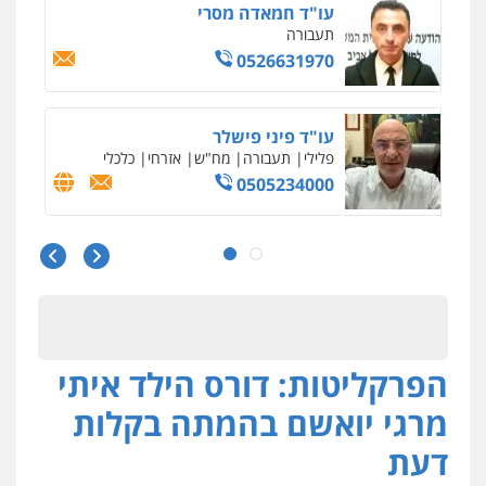
עו"ד חמאדה מסרי
תעבורה
0526631970
עו"ד פיני פישלר
פלילי
תעבורה
מח"ש
אזרחי
כלכלי
0505234000
עו"ד עלי סעדי
פלילי
פשיעה חמורה
ליווי וייצוג בחקירות
ומעצרים
0508824984
הפרקליטות: דורס הילד איתי
מצגר ושות', חברת עורכי דין
נדל"ן / עסקים
משפחה
תעבורה
כלכלי
מרגי יואשם בהמתה בקלות
הוצאה לפועל
0545402829
דעת