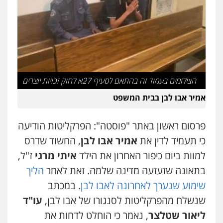
סלימאן אבו שעירה – משרד עורכי דין
פלילי
בטחוני
צבאי
נזיקין
0547780927
דוד אפרים משרד עורכי דין
הצילומים בעמוד זה בהתאם לסעיף 27א לחוק זכויות יוצרים
פלילי
צווארון לבן
מס הכנסה
מע"מ
0506209859
אמיר אבו לבן בבית המשפט
עו"ד אשרף שחאדה
פרסום ראשון באתר "פוסטה": הפרקליטות הודיעה
פלילי
פשיעה חמורה
מעצרים וחקירות
כי תעמיד לדין את
אמיר אבו לבן
, החשוד שדרס
תעבורה
0549535659
למוות ביום כיפור האחרון את הילד
איתי מרגי
ז"ל,
בתאונה שזעזעה מדינה שלמה. זאת לאחר
הליך
עו"ד שנהב אילון
שימוע שנערך לאחרונה לאבו לבן
. במכתב
פלילי
פשיעה חמורה
חקירות ומעצרים
נוער
עורכי דין לענייני אסירים
תעבורה
שנשלח מהפרקליטות לסנגורו של אבו לבן,
עו"ד
0549475678
ליאור שטלצר
, נאמר כי הוחלט לדחות את