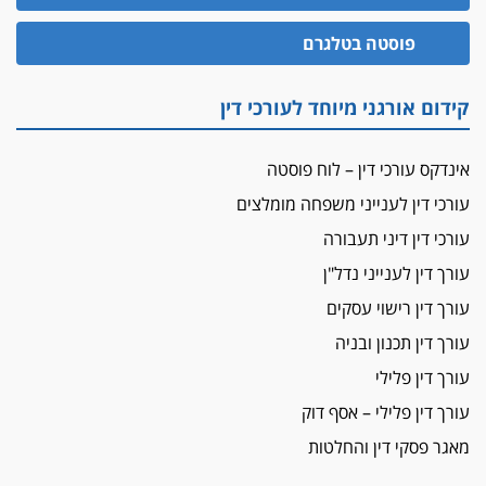
מאסר לעורך הדין
פוסטה בטלגרם
מאסר בפועל לעו"ד מהצפון שהגיש תביעות
פיקטיביות בשם פלסטינים
קידום אורגני מיוחד לעורכי דין
על המידתיות
ביה"ד המשמעתי ביטל השעיה לצמיתות של
עורכת-דין שהביעה שמחה ב-7 באוקטובר
אינדקס עורכי דין – לוח פוסטה
אשם
עורכי דין לענייני משפחה מומלצים
עו"ד הלל בבייב הורשע בהונאת עשרות לקוחות,
עורכי דין דיני תעבורה
ההסדר: 7-9 שנות מאסר
עורך דין לענייני נדל"ן
דין ומקרקעין
עורך דין רישוי עסקים
עורך דין ברמת השרון נחקר בחשד למרמה בעסקת
נדל"ן
עורך דין תכנון ובניה
"אני מכינה 5-6 ג'וינטים ביום"
עורך דין פלילי
תובעת משטרתית פוטרה בחשד לעישון סמים
עורך דין פלילי – אסף דוק
שנחשף בפעילות בלשים בטלגרם
מאגר פסקי דין והחלטות
לא בכל יום