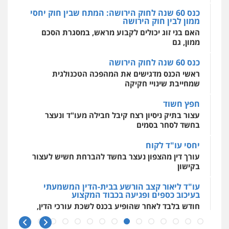
כנס 60 שנה לחוק הירושה
ראשי הכנס מדגישים את המהפכה הטכנולגית
שמחייבת שינויי חקיקה
חפץ חשוד
עצור בתיק ניסיון רצח קיבל חבילה מעו"ד ונעצר
בחשד לסחר בסמים
יחסי עו"ד לקוח
עורך דין מהצפון נעצר בחשד להברחת חשיש לעצור
בקישון
עו"ד ליאור קצב הורשע בבית-הדין המשמעתי
בעיכוב כספים ופגיעה בכבוד המקצוע
חודש בלבד לאחר שהופיע בכנס לשכת עורכי הדין,
קצב הורשע
10 מיליון
עורך-דין חשוד בהעלמת הכנסות והתחמקות ממס
רכישה