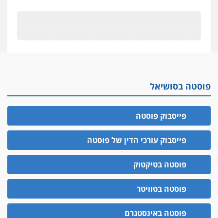
קטינים בסביבה מנוכרת
"ניכור הורי מכת מדינה": איך מתמודדים עם
ההשלכות ההרסניות של התופעה?
אלה המינויים
הוועדה לבחירת שופטים בחרה 26 שופטים ורשמים
נוספים
ראו הוזהרתם
פוסטה בסושיאל
הפרקליטות מקדמת הפללת עורכי דין "קונסילייריז"
בחוק המאבק בארגוני פשיעה
פייסבוק פוסטה
משרות אמון
יו"ר מחוז ת"א משבץ עובדות שלו למינוי דייני בית
הדין למשמעת
פייסבוק עורכי הדין של פוסטה
האופנוע חזר הביתה
פוסטה בטיקטוק
עו"ד גיל פרידמן והרפתקאות אופנוע השטח שלו
פוסטה בטוויטר
הזכות לטנף
זוכה עורך-דין שהשווה את ברק לסינוואר ואת
"הבמות של קפלן" לחמאס
פוסטה באינסטגרם