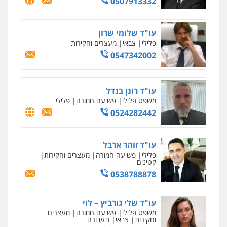
0507913332
אחסון אתרים
מהירות
הגנה
גיבוי
תמיכה
שירותים
מקצועיים לעורכי דין
עו"ד שלומי שרון
פלילי
צבאי
מעצרים וחקירות
0547342002
מרכז התחלה חדשה
אסירים
עבירות מין
שירותים מקצועיים
לעורכי דין
עו"ד רונן בנדל
0544500346
משפט פלילי
פשיעה חמורה
פלילי
0524282442
מאיה בלום, עו"ס, טיפול ושיקום
טיפול בהתמכרויות
שירותים מקצועיים
לעורכי דין
עו"ד זוהר ארבל
0504062539
פלילי
פשיעה חמורה
מעצרים וחקירות
קטינים
0538788878
עו"ד ד"ר אבי שקד
עבירות כלכליות
הלבנת הון
חילוטים
עבירות פליליות
עו"ד שלי גורביץ – לוי
0544385337
משפט פלילי
פשיעה חמורה
מעצרים
וחקירות
צבאי
תעבורה