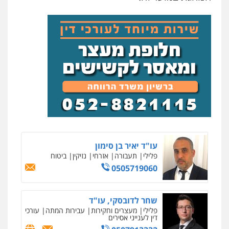
עורך דין תמיר אלטיט
פלילי
תעבורה
0545577862
עו"ד אריה פטר
לשעבר סגן מנהל המחלקה הפלילית
בפרקליטות המדינה
0506217994
ניר קידר – צלם
צילום עורכי דין
שירותים מקצועיים לעורכי
דין
עו"ד יאיר בן סימון
0504578527
פלילי
תעבורה
אזרחי
נזיקין
ביטוח
0505719060
רונן הלל – מוניטין
מחיקת כתבות מגוגל ודחיקת אזכורים
שליליים
שירותים מקצועיים לעורכי דין
שחר לדובסקי, עו"ד
0522508109
פלילי
מעצרים וחקירות
עבירות המתה
עורכי
דין לענייני אסירים