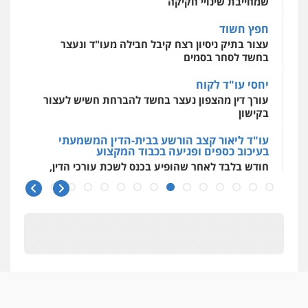
שמחייבת שינויי חקיקה
חפץ חשוד
עצור בתיק ניסיון רצח קיבל חבילה מעו"ד ונעצר
בחשד לסחר בסמים
יחסי עו"ד לקוח
עורך דין מהצפון נעצר בחשד להברחת חשיש לעצור
בקישון
עו"ד ליאור קצב הורשע בבית-הדין המשמעתי
בעיכוב כספים ופגיעה בכבוד המקצוע
חודש בלבד לאחר שהופיע בכנס לשכת עורכי הדין,
קצב הורשע
10 מיליון
עורך-דין חשוד בהעלמת הכנסות והתחמקות ממס
רכישה
קטינים בסביבה מנוכרת
"ניכור הורי מכת מדינה": איך מתמודדים עם
ההשלכות ההרסניות של התופעה?