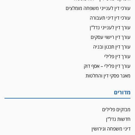
עורכי דין לענייני משפחה מומלצים
על המידתיות
ביה"ד המשמעתי ביטל השעיה לצמיתות של
עורכי דין דיני תעבורה
עורכת-דין שהביעה שמחה ב-7 באוקטובר
עורך דין לענייני נדל"ן
אשם
עורך דין רישוי עסקים
עו"ד הלל בבייב הורשע בהונאת עשרות לקוחות,
עורך דין תכנון ובניה
ההסדר: 7-9 שנות מאסר
עורך דין פלילי
דין ומקרקעין
עורך דין פלילי – אסף דוק
עורך דין ברמת השרון נחקר בחשד למרמה בעסקת
נדל"ן
מאגר פסקי דין והחלטות
"אני מכינה 5-6 ג'וינטים ביום"
תובעת משטרתית פוטרה בחשד לעישון סמים
מדורים
שנחשף בפעילות בלשים בטלגרם
לא בכל יום
מבזקים פלילים
עו"ד שרון נהרי חיתן את בנו הבכור דניאל
חדשות נדל"ן
הכנסת אישרה
דיני משפחה וגירושין
הגבלת שכר טרחה בייצוג נכי צה"ל ונפגעי פעולות