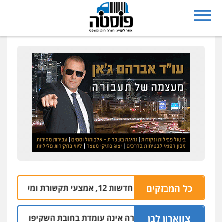
כל המבזקים
משרדי חדשות 12, אמצעי תקשורת ומשרד המשפטים
צווארון לבן
דעה: המשטרה אינה עומדת בחובת השקיפות לשינוי סף ה