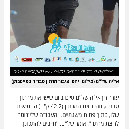
פלילי
עבירות תנועה
צווארון לבן
תעבורה
עורכי דין לענייני אסירים
מעצרים וחקירות
0546470989
עו"ד פיני פישלר
פלילי
תעבורה
מח"ש
אזרחי
כלכלי
0505234000
דוד בוחבוט – משרד עו"ד
הצילומים בעמוד זה בהתאם לסעיף 27א לחוק זכויות יוצרים
פלילי
פשיעה חמורה
מעצרים
צווארון לבן
0505542333
אליה של"ם (צילום: יחסי ציבור מרתון טבריה בפייסבוק)
עורך דין אליה של"ם סיים ביום שישי את מרתון
עו"ד עידית שינו-אמיתי
פלילי
עורכי דין לענייני אסירים
פשיעה
טבריה. זוהי ריצת המרתון (42.2 ק"מ) החמישית
חמורה
מעצרים וחקירות
0507587013
שלו, בתוך פחות משנתיים. "העבודה שלי דומה
לריצת מרתון", אומר של"ם, "חייבים להתכונן,