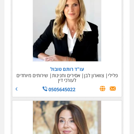
עו"ד רענן עמוסי
עו"ד רותם טובול
פלילי
פלילי
צווארון לבן
פשע חמור
אסירים וחנינות
מעצרים וחקירות
שירותים מיוחדים
לעורכי דין
0525981800
0505645022