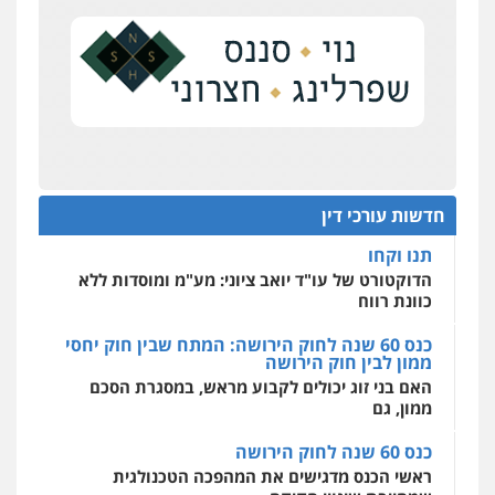
העונש לעורך דין שהורשע בדיווח כוזב על עסקת
צילום עורכי דין
שירותים מקצועיים לעורכי
דין
נדל"ן
0504578527
על סדר היום
כנס תובענות ייצוגיות: "בעקבות ה-AI התפתח טרנד
רונן הלל – מוניטין
תביעות הגנת הפרטיות"
מחיקת כתבות מגוגל ודחיקת אזכורים
שליליים
שירותים מקצועיים לעורכי דין
מחוז מרכז לפני הכנסת
0522508109
כנס תביעות ייצוגיות: הדילמה בין זכויות צרכנים
להגנה על עסקים קטנים
חדשות עורכי דין
אחסון אתרים
תנו וקחו
מהירות
הגנה
גיבוי
תמיכה
שירותים
מקצועיים לעורכי דין
הדוקטורט של עו"ד יואב ציוני: מע"מ ומוסדות ללא
כוונת רווח
כנס 60 שנה לחוק הירושה: המתח שבין חוק יחסי
ממון לבין חוק הירושה
מרכז התחלה חדשה
האם בני זוג יכולים לקבוע מראש, במסגרת הסכם
אסירים
עבירות מין
שירותים מקצועיים
לעורכי דין
ממון, גם
0544500346
כנס 60 שנה לחוק הירושה
ראשי הכנס מדגישים את המהפכה הטכנולגית