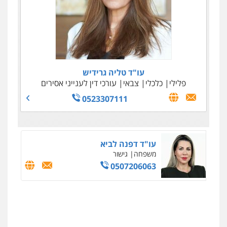
עו"ד ניר ישראל
עו"ד טליה גרידיש
כלכלי
מיסים
הלבנת הון
פלילי
כלכלי
צבאי
עורכי דין לענייני אסירים
0506245512
0523307111
עו"ד דפנה לביא
משפחה
גישור
0507206063