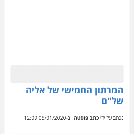
המרתון החמישי של אליה
עו"ד עידית שינו-אמיתי
של"ם
פלילי
עורכי דין לענייני אסירים
פשיעה
חמורה
מעצרים וחקירות
0507587013
נכתב על ידי
כתב פוסטה
, ב-05/01/2020 12:09
עו"ד נס בן נתן