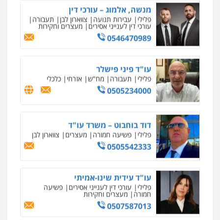
מקצועיים לעורכי דין
מנשה, אלמוג – עורכי דין
פלילי
עבירות תנועה
צווארון לבן
תעבורה
עורכי דין לענייני אסירים
מעצרים וחקירות
0546470989
מרכז התחלה חדשה
אסירים
עבירות מין
שירותים מקצועיים
לעורכי דין
עו"ד פיני פישלר
0544500346
פלילי
תעבורה
מח"ש
אזרחי
כלכלי
0505234000
מאיה בלום, עו"ס, טיפול ושיקום
טיפול בהתמכרויות
שירותים מקצועיים
לעורכי דין
דוד בוחבוט – משרד עו"ד
0504062539
פלילי
פשיעה חמורה
מעצרים
צווארון לבן
0505542333
עו"ד ד"ר אבי שקד
עבירות כלכליות
הלבנת הון
חילוטים
עבירות פליליות
עו"ד עידית שינו-אמיתי
0544385337
פלילי
עורכי דין לענייני אסירים
פשיעה
חמורה
מעצרים וחקירות
0507587013
איתי חקירות – שירותים לעורכי דין
חקירות פרטיות
חקירות כלכליות
חקירות