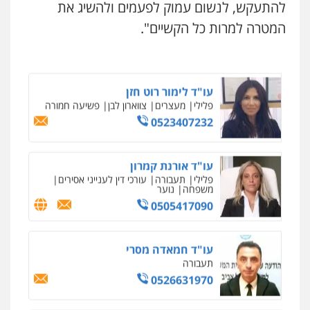
להתעקש, לנשום עמוק לפעמים ולהשיג את
עו"ד נס בן נתן
פלילי
כלכלי
פשיעה חמורה
נוער
המטרה למרות כל הקשיים".
0505555110
עו"ד לימור רוט חזן
פלילי
מעצרים
צווארון לבן
פשיעה חמורה
0523407232
ניר קידר – צלם
צילום עורכי דין
שירותים מקצועיים לעורכי
דין
עו"ד אורנת קמרון
0504578527
פלילי
תעבורה
עורכי דין לענייני אסירים
משפחה
נוער
0505417090
רונן הלל – מוניטין
מחיקת כתבות מגוגל ודחיקת אזכורים
שליליים
שירותים מקצועיים לעורכי דין
עו"ד חמאדה מסרי
0522508109
תעבורה
0526631970
אחסון אתרים
מהירות
הגנה
גיבוי
תמיכה
שירותים