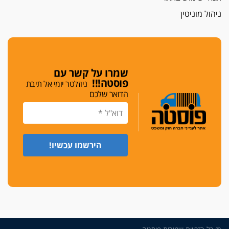
חג שמח
ניהול מוניטין
כפר מנדא: עורך דין נעצר בחשד להחזקת שני אקדח
גלוק
די לאלימות
פאנל הלשכה על האלימות: "כישלון שמתחיל בחינוך
ונגמר במשטרה"
שמרו על קשר עם
פוסטה!!!
ניוזלטר יומי אל תיבת
מנכ"ל עכשיו
הדואר שלכם
בימ"ש מחוזי: החלטת עמית בכר לדחות מינוי מנכ"ל
חדש ללשכה אינה סבירה
משפחה ופוליטיקה
עו"ד גלעד מנשה ויאיר בכורו חגגו בר מצווה, שרי
הליכוד הפציצו
אתיקה בהקפאה
הקדנציה החוקית של ועדות האתיקה הסתיימה
והלשכה מצאה פתרון מאולתר
הזעקה
עשרות עורכי דין הפגינו בחיפה: "דמנו אינו הפקר,