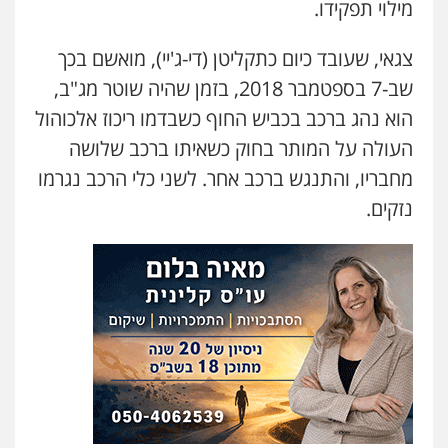
מילוי תפקידו.
עו"ד שנהב אילון
פלילי
פשיעה חמורה
חקירות ומעצרים
נוער
עורכי דין לענייני אסירים
תעבורה
צגאי, שעובד כיום כתקליטן (די-ג'יי), מואשם בכך
0549475678
שב-7 בספטמבר 2018, בזמן שהיה שוטר מג"ב,
הוא נהג ברכב בכביש החוף כשבדמו ריכוז אלכוהול
עו"ד אורנת קמרון
העולה על המותר בחוק כשאיתו ברכב שלושה
פלילי
תעבורה
עורכי דין לענייני אסירים
משפחה
נוער
מחבריו, והתנגש ברכב אחר. לשני כלי הרכב נגרמו
0505417090
נזקים.
עו"ד חמאדה מסרי
תעבורה
0526631970
עו"ד פיני פישלר
פלילי
תעבורה
מח"ש
אזרחי
כלכלי
0505234000