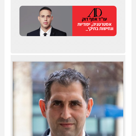
סלימאן אבו שעירה – משרד עורכי דין
פלילי
בטחוני
צבאי
נזיקין
0547780927
דוד אפרים משרד עורכי דין
פלילי
צווארון לבן
מס הכנסה
מע"מ