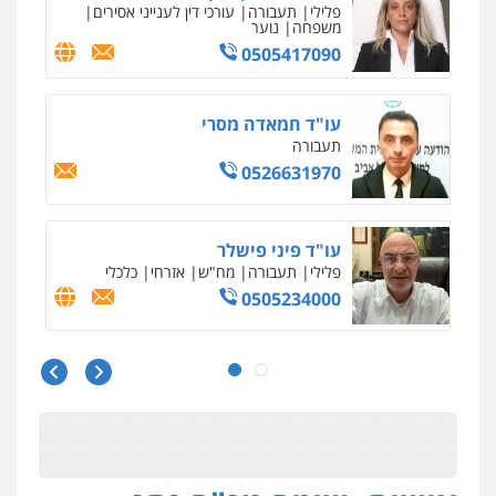
פלילי
תעבורה
עורכי דין לענייני אסירים
משפחה
נוער
0505417090
עו"ד חמאדה מסרי
תעבורה
0526631970
עו"ד פיני פישלר
פלילי
תעבורה
מח"ש
אזרחי
כלכלי
0505234000
עו"ד עלי סעדי
פלילי
פשיעה חמורה
ליווי וייצוג בחקירות
ומעצרים
0508824984
מצגר ושות', חברת עורכי דין