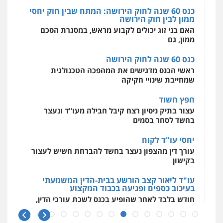
ממון לבין חוק הירושה
0544500346
האם בני זוג יכולים לקבוע מראש, במסגרת הסכם
ממון, גם
כנס 60 שנה לחוק הירושה
ראשי הכנס מדגישים את המהפכה הטכנולגית
שמחייבת שינויי חקיקה
חפץ חשוד
עצור בתיק ניסיון רצח קיבל חבילה מעו"ד ונעצר
בחשד לסחר בסמים
יחסי עו"ד לקוח
עורך דין מהצפון נעצר בחשד להברחת חשיש לעצור
בקישון
עו"ד ליאור קצב הורשע בבית-הדין המשמעתי
בעיכוב כספים ופגיעה בכבוד המקצוע
חודש בלבד לאחר שהופיע בכנס לשכת עורכי הדין,
קצב הורשע
10 מיליון
עורך-דין חשוד בהעלמת הכנסות והתחמקות ממס