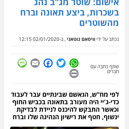
אישום: שוטר מג"ב נהג
נדל"ן / עסקים
משפחה
תעבורה
כלכלי
בשכרות, ביצע תאונה וברח
הוצאה לפועל
0545402829
מהשוטרים
אבי אמר משרד עורכי דין
נכתב על ידי
וויסאם גוטאני
, ב-02/01/2020 12:15
פלילי
משפחה
אזרחי מסחרי
0502130230
sage
Facebook
Email
WhatsApp
Twitter
אברהם שהבזי – משרד עורכי דין
שתף כתבה עם
Print
חברים
מיסים
כלכלי
פלילי
פשיעה כלכלית
הלבנת
הון
0504456555
לפי מח"ש, הנאשם שבינתיים עבר לעבוד
עו"ד דרוויש נאשף
כדי-ג'יי היה מעורב בתאונה בכביש החוף
פלילי
פשיעה חמורה
זכויות אדם
וכאשר התבקש להיכנס לניידת לבדיקת
0527448141
ינשוף, חטף את רישיון הנהיגה שלו וברח