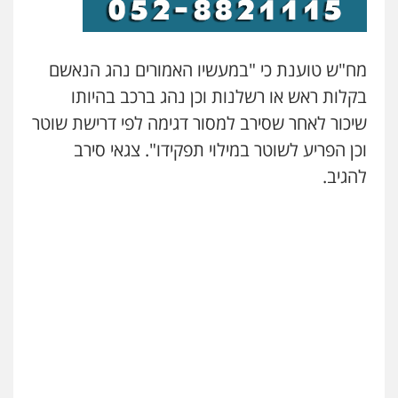
עו"ד שלומי שרון
פלילי
צבאי
מעצרים וחקירות
מח"ש טוענת כי "במעשיו האמורים נהג הנאשם
0547342002
בקלות ראש או רשלנות וכן נהג ברכב בהיותו
שיכור לאחר שסירב למסור דגימה לפי דרישת שוטר
עו"ד רונן בנדל
וכן הפריע לשוטר במילוי תפקידו". צגאי סירב
משפט פלילי
פשיעה חמורה
פלילי
להגיב.
0524282442
עו"ד זוהר ארבל
פלילי
פשיעה חמורה
מעצרים וחקירות
קטינים
0538788878
עו"ד שלי גורביץ – לוי
משפט פלילי
פשיעה חמורה
מעצרים
וחקירות
צבאי
תעבורה
0544218336