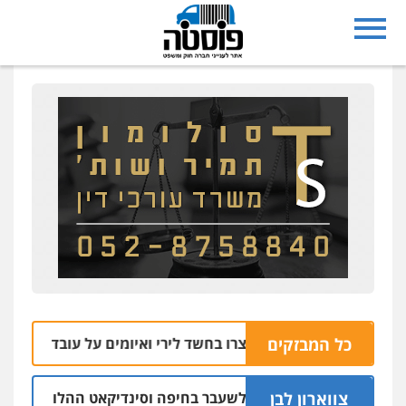
כל המבזקים
ל שבע: שניים נעצרו בחשד לירי ואיומים על עובדי חברת חשמל
צווארון לבן
 אישום: יו"ר ש"ס לשעבר בחיפה וסינדיקאט ההלוואות של משפחת