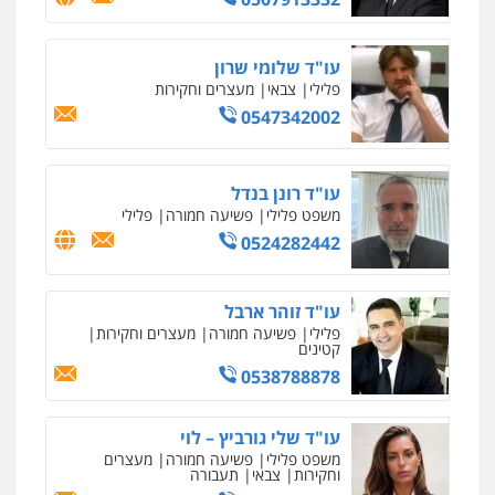
אחסון אתרים
עו"ד שלומי שרון
מהירות
הגנה
גיבוי
תמיכה
שירותים
מקצועיים לעורכי דין
פלילי
צבאי
מעצרים וחקירות
0547342002
מרכז התחלה חדשה
עו"ד רונן בנדל
אסירים
עבירות מין
שירותים מקצועיים
לעורכי דין
משפט פלילי
פשיעה חמורה
פלילי
0524282442
0544500346
מאיה בלום, עו"ס, טיפול ושיקום
עו"ד זוהר ארבל
טיפול בהתמכרויות
שירותים מקצועיים
פלילי
פשיעה חמורה
מעצרים וחקירות
לעורכי דין
קטינים
0504062539
0538788878
עו"ד ד"ר אבי שקד
עו"ד שלי גורביץ – לוי
עבירות כלכליות
הלבנת הון
חילוטים
משפט פלילי
פשיעה חמורה
מעצרים
עבירות פליליות
וחקירות
צבאי
תעבורה
0544385337