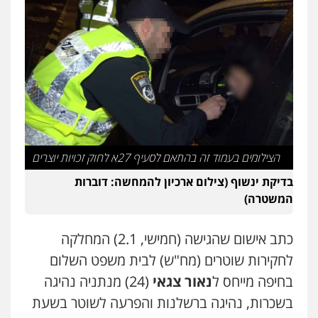
עו"ד מוחמד סביחאת
פלילי
תעבורה
פשיעה כלכלית
0525077716
סלימאן אבו שעירה – משרד עורכי דין
פלילי
בטחוני
צבאי
נזיקין
0547780927
הצילומים בעמוד זה בהתאם לסעיף 27א לחוק זכויות יוצרים
דוד אפרים משרד עורכי דין
בדיקת ינשוף (צילום ארכיון להמחשה: דוברות
פלילי
צווארון לבן
מס הכנסה
מע"מ
המשטרה)
0506209859
כתב אישום שהגישה (חמישי, 2.1) המחלקה
עו"ד אשרף שחאדה
לחקירות שוטרים (מח"ש) לבית משפט השלום
פלילי
פשיעה חמורה
מעצרים וחקירות
תעבורה
בחיפה מייחס ל
נאור צגאי
(24) מנתניה נהיגה
0549535659
בשכרות, נהיגה ברשלנות והפרעה לשוטר בשעת