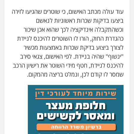
עוד עולה מכתב האישום, כי שוטרים שהגיעו לזירה
עורך דין תמיר אלטיט
פלילי
תעבורה
ביצעו בדיקות שכרות ראשוניות לנאשם
0545577862
וכשהתקבלה אינדיקציה לכך שהוא אכן שיכור
כהגדרת החוק, הורו לו השוטרים להיכנס לניידת
עו"ד אריה פטר
לצורך ביצוע בדיקת שכרות באמצעות מכשיר
לשעבר סגן מנהל המחלקה הפלילית
בפרקליטות המדינה
"ינשוף" שהיה בניידת. לפי האישום, צגאי סירב
0506217994
להיכנס לניידת, חטף מידי השוטר את רישיון הרכב
שמסר לו קודם לכן, ונמלט בריצה מהמקום.
עו"ד יאיר בן סימון
פלילי
תעבורה
אזרחי
נזיקין
ביטוח
0505719060
שחר לדובסקי, עו"ד
פלילי
מעצרים וחקירות
עבירות המתה
עורכי
דין לענייני אסירים
0507913332