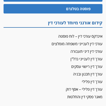
זוכה עורך-דין שהשווה את ברק לסינוואר ואת
"הבמות של קפלן" לחמאס
פוסטה בטלגרם
מאסר לעורך הדין
קידום אורגני מיוחד לעורכי דין
מאסר בפועל לעו"ד מהצפון שהגיש תביעות
פיקטיביות בשם פלסטינים
אינדקס עורכי דין – לוח פוסטה
על המידתיות
ביה"ד המשמעתי ביטל השעיה לצמיתות של
עורכי דין לענייני משפחה מומלצים
עורכת-דין שהביעה שמחה ב-7 באוקטובר
עורכי דין דיני תעבורה
אשם
עורך דין לענייני נדל"ן
עו"ד הלל בבייב הורשע בהונאת עשרות לקוחות,
ההסדר: 7-9 שנות מאסר
עורך דין רישוי עסקים
עורך דין תכנון ובניה
דין ומקרקעין
עורך דין ברמת השרון נחקר בחשד למרמה בעסקת
עורך דין פלילי
נדל"ן
עורך דין פלילי – אסף דוק
"אני מכינה 5-6 ג'וינטים ביום"
מאגר פסקי דין והחלטות
תובעת משטרתית פוטרה בחשד לעישון סמים
שנחשף בפעילות בלשים בטלגרם