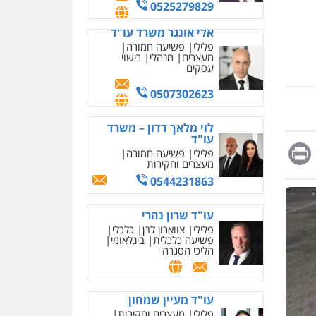
מחיקת כתבות מגוגל
0525279829
ודחיקת אזכורים שליליים
שירותים מקצועיים לעורכי
אלי אונגר משרד עו"ד
דין
פלילי
פשיעה חמורה
מעצרים
מנהלי
רישוי
0522508109
עסקים
אחסון אתרים
0507302623
מהירות
הגנה
גיבוי
תמיכה
שירותים מקצועיים
לוי מלאך דדון – משרד
לעורכי דין
עו"ד
Messag
Print
Fa
E
פלילי
פשיעה חמורה
מעצרים וחקירות
מרכז התחלה חדשה
0544231863
אסירים
עבירות מין
שירותים מקצועיים לעורכי
דין
עו"ד שרון נהרי
פלילי
צווארון לבן
כלכלי
0544500346
פשיעה כלכלית
בינלאומי
הליכי הסגרה
מאיה בלום, עו"ס,
טיפול ושיקום
טיפול בהתמכרויות
שירותים מקצועיים לעורכי
איומים כתובים
עו"ד מעיין שמחון
דין
תושב סכנין חשוד ששלח הודעות
פלילי
מעצרים וחקירות