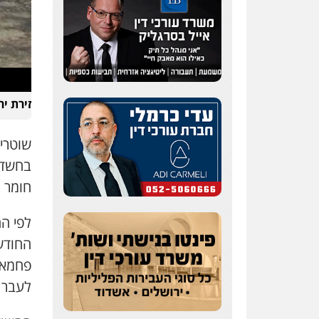
זירת י
שוטרי
בחשד ל
חומר נפ
לפי ה
החודש
פחמאוי
לעבר 