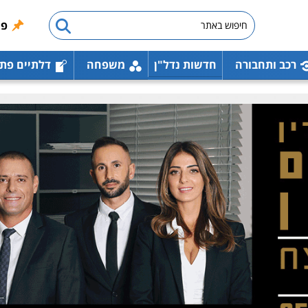
פו
רכב ותחבורה
חדשות נדל"ן
משפחה
דלתיים פת