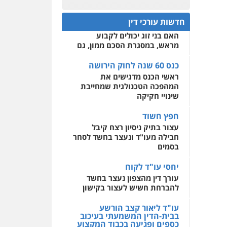
פלילי
אסירים
חקירות
כנס 60 שנה לחוק הירושה:
ומעצרים
סייבר
ניהול
המתח שבין חוק יחסי ממון
0522508109
משברים פליליים
חדשות עורכי דין
לבין חוק הירושה
האם בני זוג יכולים לקבוע
אחסון אתרים
0506355388
מראש, במסגרת הסכם ממון, גם
מהירות
הגנה
גיבוי
תמיכה
שירותים מקצועיים
לעורכי דין
כנס 60 שנה לחוק הירושה
עו"ד דרוויש נאשף
ראשי הכנס מדגישים את
פלילי
פשיעה חמורה
זכויות
אדם
המהפכה הטכנולגית שמחייבת
מרכז התחלה חדשה
שינויי חקיקה
0527448141
אסירים
עבירות מין
שירותים מקצועיים לעורכי
חפץ חשוד
דין
חליל ביאדי – משרד
עצור בתיק ניסיון רצח קיבל
עורכי דין
חבילה מעו"ד ונעצר בחשד לסחר
0544500346
פלילי
דיני תעבורה
מעצרים
בסמים
וחקירות
פשיעה חמורה
אסירים
יחסי עו"ד לקוח
0509636895
עורך דין מהצפון נעצר בחשד
להברחת חשיש לעצור בקישון
עו"ד איהאב זבידאת
פלילי
פשיעה חמורה
ארגוני
פשע
עבירות המתה
עו"ד ליאור קצב הורשע
עבירות מין
בבית-הדין המשמעתי בעיכוב
כספים ופגיעה בכבוד המקצוע