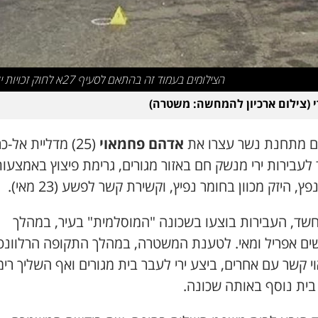
הצילומים בעמוד זה בהתאם לסעיף 27א לחוק זכויות יוצרים
רי (צילום ארכיון להמחשה: משטרה)
ם מתחנת נשר עצרו את
אדהם פחמאוי
(25) מדליית אל-
עבירות ירי מנשק חם באזור מגורים, גרימת פיצוץ באמצעו
ץ, היזק מכוון בחומר נפיץ, וקשירת קשר לפשע (23 מאי).
חשד, העבירות בוצעו בשכונה "המוסלמית" בעיר, במהלך
ים אפריל ומאי. לטענת המשטרה, במהלך התקופה הרלוונט
 קשר עם אחרים, ביצע ירי לעבר בית מגורים ואף השליך רימו
בית נוסף באותה שכונה.