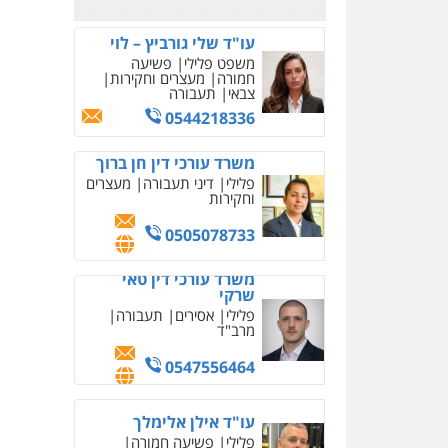
עו"ד שלי גורביץ – לוי
משפט פלילי
פשיעה
חמורה
מעצרים וחקירות
צבאי
תעבורה
0544218336
משרד עורכי דין חן ברוך
פלילי
דיני תעבורה
מעצרים
וחקירות
0505078733
משרד עורכי דין טאי
שרקי
פלילי
אסירים
תעבורה
מרב"ד
0547556464
עו"ד אילן אלימלך
פלילי
פשיעה חמורה