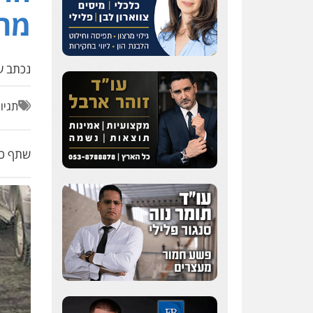
מה
נכתב על
תגיו
שתף כת