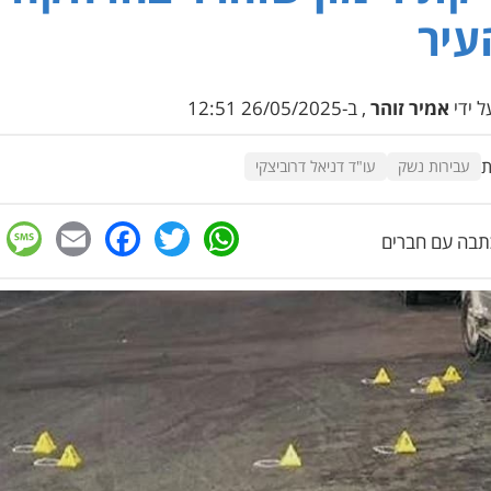
עיר
 ידי
אמיר זוהר
, ב-26/05/2025 12:51
ת
עבירות נשק
עו"ד דניאל דרוביצקי
e
cebook
mail
WhatsApp
Twitter
בה עם חברים