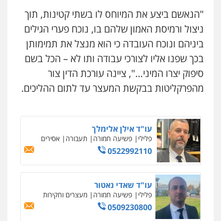
0526655833
"הנאשם ביצע את המיוחס לו בשתי קטינות, תוך
משרד עורכי דין חן ברוך
פלילי
דיני תעבורה
מעצרים וחקירות
ניצול ורמיסת האמון שלהם בו, נוכח פערי הגילים
עו"ד אורנת קמרון
0505078733
ביניהם ונוכח העובדה כי הוא מנצל את תמימותן
פלילי
תעבורה
עורכי דין לענייני אסירים
משפחה
נוער
בכך שפנו אליו לצורכי עבודה ותו לא – הכל בשם
0505417090
סיפוק יצרו המיני…", ציינה עורכת הדין צור
משרד עורכי דין טאי שרקי
פלילי
אסירים
תעבורה
מרב"ד
מהפרקליטות בבקשת המעצר עד לתום ההליכים.
0547556464
שני אלגרבלי – משרד עורכי דין
פלילי
עורכי דין לענייני אסירים
תעבורה
0507120031
עו"ד אילן אלימלך
פלילי
פשיעה חמורה
תעבורה
אסירים
0522992110
עו"ד אייל אביטל
ניר קידר – צלם
פלילי
פשיעה חמורה
מעצרים וחקירות
צילום עורכי דין
שירותים מקצועיים לעורכי
0544712201
דין
עו"ד שאדי נאטור
0504578527
פלילי
פשיעה חמורה
מעצרים וחקירות
0509230800
עו"ד רונן בנדל
רונן הלל – מוניטין
משפט פלילי
פשיעה חמורה
פלילי