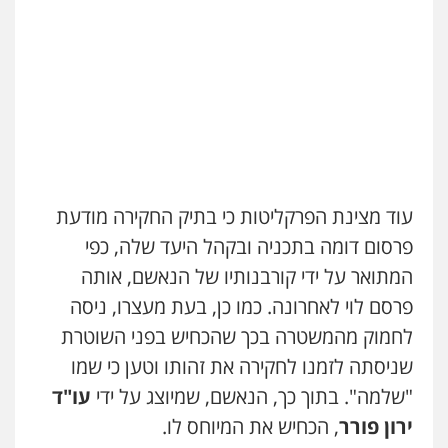
0546312410
עו"ד שלומי שרון
פלילי
צבאי
מעצרים וחקירות
0547342002
עו"ד שאדי דבאח
פלילי
פשיעה כלכלית
תעבורה
0505643689
עו"ד אלון קריטי
פלילי
כלכלי
אלימות
סמים
מעצרים
0525544654
עו"ד רעות שמחון
פלילי
אסירים
תעבורה
עוד מצינת הפרקליטות כי בתיק החקירה מודעת
0507623810
פרסום דומה בתכניה ובקהל היעד שלה, כפי
עו"ד אסף דוק
פלילי
עבירות מין
סמים והימורים
פשיעה
המתואר על ידי קורבנותיו של הנאשם, אותה
חמורה
חקירות ומעצרים
צווארון לבן והונאה
עו"ד דותן דניאלי
פרסם לוי לאחרונה. כמו כן, בעת מעצרו, ניסה
0526885006
פלילי
פשיעה חמורה
צווארון לבן
פשיעה
כלכלית
עורכי דין לענייני אסירים
נוער
לחמוק מהמשטרה בכך שהכחיש בפני השוטרת
0542442982
עו"ד שלי גורביץ – לוי
שניסתה לזמנו לחקירה את זהותו וטען כי שמו
משפט פלילי
פשיעה חמורה
מעצרים
"שלמה". בתוך כך, הנאשם, שמיוצג על ידי
עו"ד
וחקירות
צבאי
תעבורה
עו"ד יצחק איצקוביץ'
0544218336
ירון פורר
, הכחיש את המיוחס לו.
פלילי
פשיעה חמורה
צווארון לבן