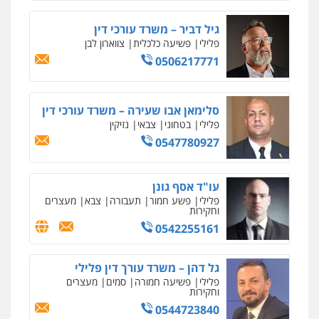
מחיקת כתבות מגוגל ודחיקת אזכורים
0524282442
שליליים
שירותים מקצועיים לעורכי דין
גיל דביר – משרד עורכי דין
0522508109
פלילי
פשיעה כלכלית
צווארון לבן
0506217771
כבריאן, מזר – משרד עורכי דין
אחסון אתרים
פלילי
מעצרים וחקירות
מהירות
הגנה
גיבוי
תמיכה
שירותים
0543986802
מקצועיים לעורכי דין
סלימאן אבו שעירה – משרד עורכי דין
פלילי
בטחוני
צבאי
נזיקין
0547780927
עו"ד דפנה לביא
מרכז התחלה חדשה
משפחה
גישור
אסירים
עבירות מין
שירותים מקצועיים
0507206063
לעורכי דין
עו"ד אסף גונן
0544500346
פלילי
פשע חמור
תעבורה
צבא
מעצרים
וחקירות
עו"ד בועז קניג
0542255161
מאיה בלום, עו"ס, טיפול ושיקום
פלילי
משפחה
כלכלי
צבאי
טיפול בהתמכרויות
שירותים מקצועיים
0507003001
לעורכי דין
גל דהן – משרד עורך דין פלילי
0504062539
פלילי
פשיעה חמורה
סמים
מעצרים
וחקירות
עו"ד אייל בסרגליק
0544723840
עו"ד ד"ר אבי שקד
פלילי
כלכלי
צווארון לבן
עורכי דין לענייני