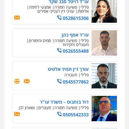
עו"ד רויטל סבג שקד
פלילי
פשיעה חמורה
אמצעי לחימה
אלימות
עורכי דין לענייני אסירים
0528615306
עו"ד אסף כהן
פלילי
פשיעה חמורה
סמים והימורים
מעצרים וחקירות
0526555488
עורך דין תמיר אלטיט
פלילי
תעבורה
0545577862
דוד בוחבוט – משרד עו"ד
פלילי
פשיעה חמורה
מעצרים
צווארון לבן
0505542333