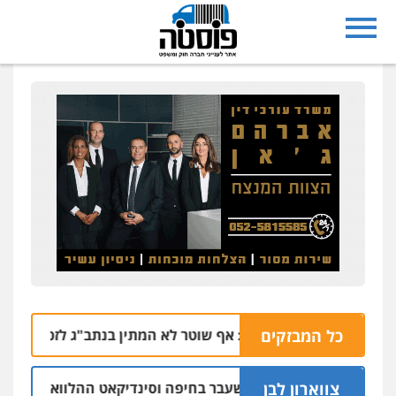
כל המבזקים
הרצח בנתיבות: אף שוטר לא המתין בנתב"ג לזכריה אדרי שחזר
צווארון לבן
ישום: יו"ר ש"ס לשעבר בחיפה וסינדיקאט ההלוואות של משפחת 