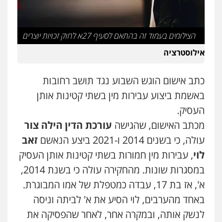
עו"ד יאיר בן סימון
פלילי
תעבורה
אזרחי
נזיקין
ביטוח
הצילומים בעמוד זה בהתאם לסעיף 27א לחוק זכויות יוצרים
0505719060
אילוסטרציה
עו"ד נס בן נתן
כתב אישום הוגש השבוע נגד תושב רחובות
פלילי
כלכלי
פשיעה חמורה
נוער
באשמת ביצוע עבירות מין בשתי קטינות אותן
0505555110
העסיק.
מכתב האישום, שהגישה
עורכת הדין הילה צור
עו"ד רן כהן רוכברגר
עולה, כי בשנים 2014 ו-2021 ביצע הנאשם
זאב
דיני צבא
פלילי
צווארון לבן
לוי
, עבירות מין חמורות בשתי קטינות אותן העסיק
במסגרות שונות. מהחקירה עולה כי בשנת 2014,
א', אז בת 17, עבדה כמטפלת של אמו המבוגרת.
עו"ד דניאל דרוביצקי
פלילי
משפחה
צבאי
באחד מהערבים, לוי הסיע את א' לביתה וניסה
0526409925
לנשק אותה, ובמקרה אחר, לאחר שהפסיקה את