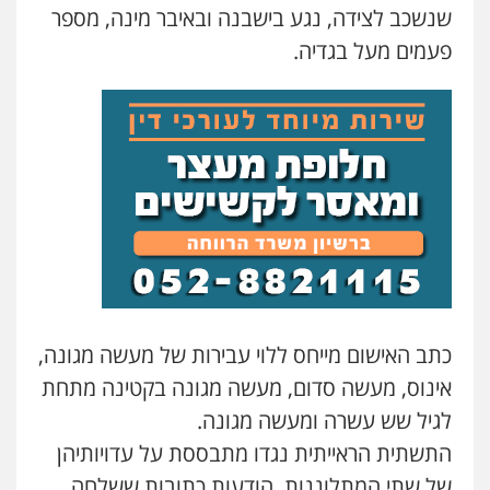
שנשכב לצידה, נגע בישבנה ובאיבר מינה, מספר
פעמים מעל בגדיה.
עורך דין פלילי רובי גלבוע
פלילי
פשיעה חמורה
צווארון לבן
תעבורה
0505537656
עו"ד קובי בן שעיה
פלילי
צווארון לבן
צבאי
0524040052
עו"ד אלון ארז
פלילי
צבאי
סמים
אלימות במשפחה
צווארון
לבן
כתב האישום מייחס ללוי עבירות של מעשה מגונה,
0507368203
אינוס, מעשה סדום, מעשה מגונה בקטינה מתחת
לגיל שש עשרה ומעשה מגונה.
עו"ד לימור רוט חזן
התשתית הראייתית נגדו מתבססת על עדויותיהן
פלילי
מעצרים
צווארון לבן
פשיעה חמורה
של שתי המתלוננות, הודעות כתובות ששלחה
0523407232