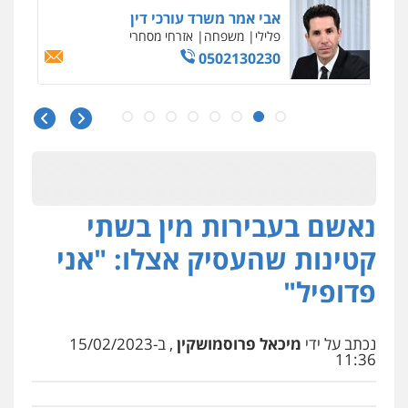
אבי אמר משרד עורכי דין
פלילי
משפחה
אזרחי מסחרי
0502130230
עו"ד בן ממן
פלילי
אסירים
חקירות ומעצרים
סייבר
ניהול משברים פליליים
0506355388
נאשם בעבירות מין בשתי
חליל ביאדי – משרד עורכי דין
פלילי
דיני תעבורה
מעצרים וחקירות
קטינות שהעסיק אצלו: "אני
פשיעה חמורה
אסירים
0509636895
פדופיל"
עו"ד איהאב זבידאת
פלילי
פשיעה חמורה
ארגוני פשע
עבירות
נכתב על ידי
מיכאל פרוסמושקין
, ב-15/02/2023
המתה
עבירות מין
11:36
0509930581