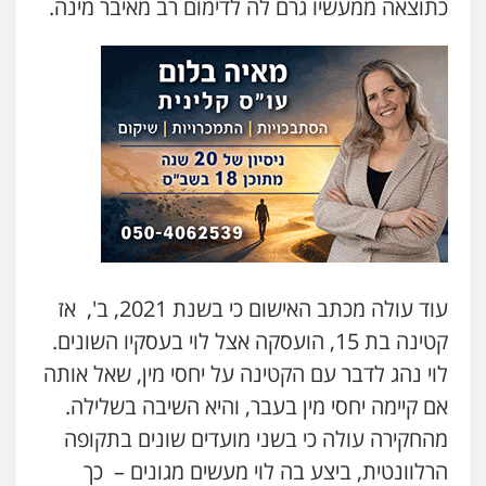
כתוצאה ממעשיו גרם לה לדימום רב מאיבר מינה.
עו"ד אמיר נאטור
פלילי
פשיעה חמורה
צווארון לבן
מעצרים
0543326767
עו"ד אתנה אדרי
פשיעה חמורה
כלכלי
פלילי
מעצרים
וחקירות
עורכי דין לענייני אסירים
0502181995
עו"ד גיורא זילברשטיין
עוד עולה מכתב האישום כי בשנת 2021, ב', אז
פלילי
פשיעה חמורה
מעצרים וחקירות
קטינה בת 15, הועסקה אצל לוי בעסקיו השונים.
0505212444
לוי נהג לדבר עם הקטינה על יחסי מין, שאל אותה
אם קיימה יחסי מין בעבר, והיא השיבה בשלילה.
גיל פרידמן – משרד עו"ד
מהחקירה עולה כי בשני מועדים שונים בתקופה
פלילי
צווארון לבן
מעצרים וחקירות
מחיקת
רישום פלילי
הרלוונטית, ביצע בה לוי מעשים מגונים – כך
0503366733