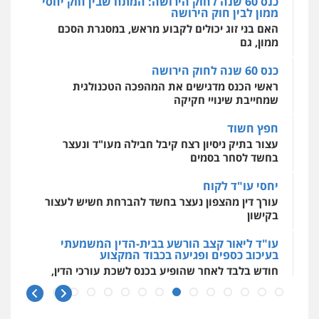
כנס 60 שנה לחוק הירושה: המתח שבין חוק יחסי
0505078733
עו"ד ירון גיגי
ממון לבין חוק הירושה
מרכז התחלה חדשה
פלילי
צווארון לבן
מעצרים
הליכי הסגרה
האם בני זוג יכולים לקבוע מראש, במסגרת הסכם
אסירים
עבירות מין
שירותים מקצועיים
0522249087
לעורכי דין
ממון, גם
משרד עורכי דין טאי שרקי
0544500346
פלילי
אסירים
תעבורה
מרב"ד
כנס 60 שנה לחוק הירושה
עו"ד רויטל סבג שקד
0547556464
ראשי הכנס מדגישים את המהפכה הטכנולגית
פלילי
פשיעה חמורה
אמצעי לחימה
שמחייבת שינויי חקיקה
אלימות
עורכי דין לענייני אסירים
0528615306
חפץ חשוד
עו"ד אילן אלימלך
עצור בתיק ניסיון רצח קיבל חבילה מעו"ד ונעצר
פלילי
פשיעה חמורה
תעבורה
אסירים
בחשד לסחר בסמים
0522992110
עו"ד אסף כהן
פלילי
פשיעה חמורה
סמים והימורים
יחסי עו"ד לקוח
מעצרים וחקירות
עורך דין מהצפון נעצר בחשד להברחת חשיש לעצור
0526555488
עו"ד שאדי נאטור
בקישון
פלילי
פשיעה חמורה
מעצרים וחקירות
עו"ד ליאור קצב הורשע בבית-הדין המשמעתי
0509230800
עורך דין תמיר אלטיט
בעיכוב כספים ופגיעה בכבוד המקצוע
פלילי
תעבורה
חודש בלבד לאחר שהופיע בכנס לשכת עורכי הדין,
0545577862
קצב הורשע
גיל דביר – משרד עורכי דין
פלילי
פשיעה כלכלית
צווארון לבן
10 מיליון