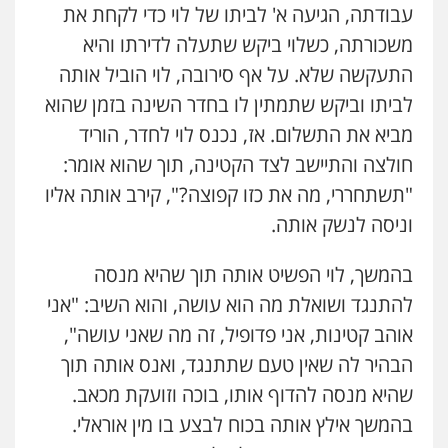
עבודתה, הגיעה א' לביתו של לוי כדי לקחת את
משכורתה, כשלוי ביקש שתעלה לדירתו והיא
עו"ד אלינור מתיתיה
פלילי
תעבורה
צבאי
משפחה
התעקשה שלא. על אף סירובה, לוי הוביל אותה
0526577766
לביתו וביקש שתמתין לו בחדר השינה בזמן שהוא
מביא את התשלום. אז, נכנס לוי לחדר, הוריד
עו"ד עמית רוזנצויג
חולצה והתיישב לצד הקטינה, תוך שהוא אומר:
משפט פלילי
דיני תעבורה
"תשתחררי, מה את כזו קפוצה?", קירב אותה אליו
0532700200
וניסה לנשק אותה.
עו"ד אור בן שאנן
בהמשך, לוי הפשיט אותה תוך שהיא מנסה
פלילי
מעצרים וחקירות
להתנגד ושואלת מה הוא עושה, והוא השיב: "אני
0549199449
אוהב קטינות, אני פדופיל, זה מה שאני עושה",
הבהיר לה שאין טעם שתתנגד, ואנס אותה תוך
בר ציון – אוזן משרד עורכי דין
שהיא מנסה להדוף אותו, בוכה וזועקת מכאב.
פלילי
עבירות תנועה
תעבורה
פשיעה
חמורה
בהמשך אילץ אותה בכוח לבצע בו מין אוראלי.
0505258475