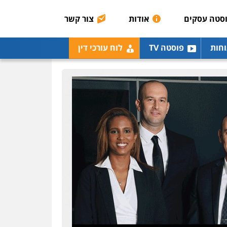
0507003001
סטה עסקים
אודות
צור קשר
מנשה, אלמוג – עורכי דין
וחות
פוסטה TV
לוח עורכי דין
פלילי
עבירות תנועה
צווארון לבן
תעבורה
עורכי
דין לענייני אסירים
מעצרים
וחקירות
0546470989
עו"ד אבי כהן
פלילי
פשיעה חמורה
קטינים
אלימות
סמים
עבירות מין
0523647066
ויקי שמואל – משרד עו"ד
פלילי
משפט פלילי
0528959600