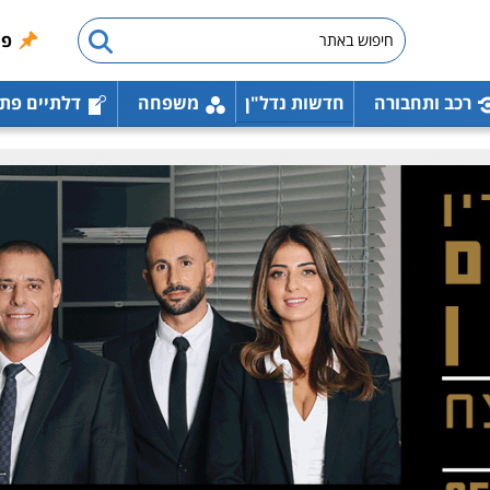
פו
רכב ותחבורה
חדשות נדל"ן
משפחה
דלתיים פת