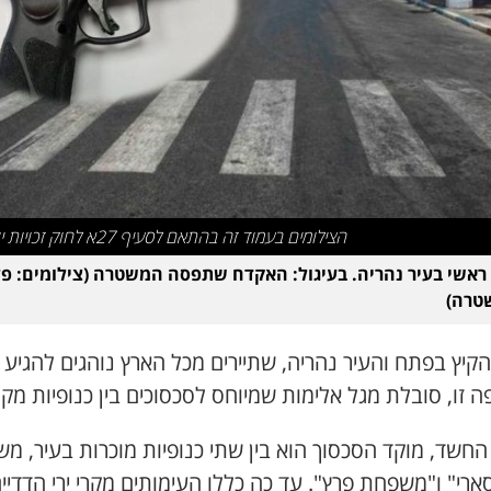
הצילומים בעמוד זה בהתאם לסעיף 27א לחוק זכויות יוצרים
ראשי בעיר נהריה. בעיגול: האקדח שתפסה המשטרה (צילומים: פ
קיץ בפתח והעיר נהריה, שתיירים מכל הארץ נוהגים להגיע 
 זו, סובלת מגל אלימות שמיוחס לסכסוכים בין כנופיות מקו
החשד, מוקד הסכסוך הוא בין שתי כנופיות מוכרות בעיר, מ
ארי" ו"משפחת פרץ". עד כה כללו העימותים מקרי ירי הדדיים