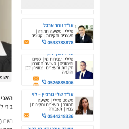
0526885006
עו"ד שלי גורביץ – לוי
משפט פלילי
פשיעה
חמורה
מעצרים וחקירות
צבאי
תעבורה
0544218336
משרד עורכי דין חן ברוך
פלילי
דיני תעבורה
מעצרים
וחקירות
0505078733
השופט
עו"ד קארין לגטיוי
פלילי
פשיעה חמורה
מעצרים וחקירות
האני 
בירי ל
0507446995
משרד עורכי דין טאי
שרקי