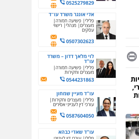
מחיקת כתבות מגוגל
0525279829
ודחיקת אזכורים שליליים
שירותים מקצועיים לעורכי
אלי אונגר משרד עו"ד
דין
פלילי
פשיעה חמורה
מעצרים
מנהלי
רישוי
0522508109
עסקים
אחסון אתרים
0507302623
מהירות
הגנה
גיבוי
תמיכה
שירותים מקצועיים
Messag
Print
Fa
E
לוי מלאך דדון – משרד
לעורכי דין
עו"ד
פלילי
פשיעה חמורה
מעצרים וחקירות
מרכז התחלה חדשה
ות
0544231863
אסירים
עבירות מין
י,
שירותים מקצועיים לעורכי
דין
עו"ד מעיין שמחון
ת
פלילי
מעצרים וחקירות
0544500346
עורכי דין לענייני אסירים
מאיה בלום, עו"ס,
0587604050
טיפול ושיקום
טיפול בהתמכרויות
שירותים מקצועיים לעורכי
עו"ד שאדי כבהא
דין
פלילי
עורכי דין לענייני