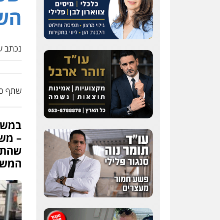
הש
נכתב על
שתף כת
במשטר
– מש
שהתר
המשפ