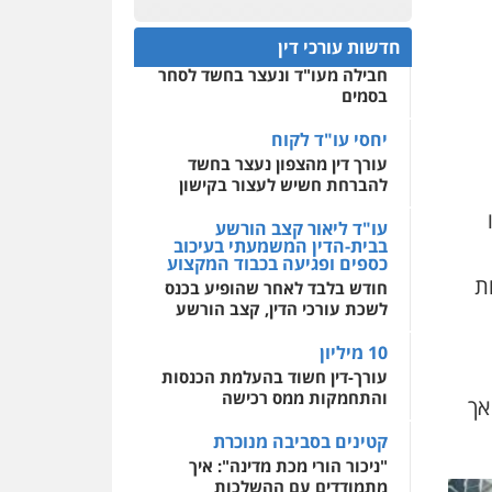
פלילי
אסירים
חקירות
ומעצרים
סייבר
ניהול
חפץ חשוד
0522508109
משברים פליליים
חדשות עורכי דין
עצור בתיק ניסיון רצח קיבל
חבילה מעו"ד ונעצר בחשד לסחר
אחסון אתרים
0506355388
בסמים
מהירות
הגנה
גיבוי
תמיכה
שירותים מקצועיים
לעורכי דין
יחסי עו"ד לקוח
עו"ד דרוויש נאשף
עורך דין מהצפון נעצר בחשד
פלילי
פשיעה חמורה
זכויות
אדם
להברחת חשיש לעצור בקישון
מרכז התחלה חדשה
0527448141
אסירים
עבירות מין
עו"ד ליאור קצב הורשע
שירותים מקצועיים לעורכי
בבית-הדין המשמעתי בעיכוב
דין
כספים ופגיעה בכבוד המקצוע
חליל ביאדי – משרד
עורכי דין
ת
חודש בלבד לאחר שהופיע בכנס
0544500346
פלילי
דיני תעבורה
מעצרים
לשכת עורכי הדין, קצב הורשע
וחקירות
פשיעה חמורה
אסירים
10 מיליון
0509636895
עורך-דין חשוד בהעלמת הכנסות
והתחמקות ממס רכישה
 אך
עו"ד איהאב זבידאת
פלילי
פשיעה חמורה
ארגוני
קטינים בסביבה מנוכרת
פשע
עבירות המתה
עבירות מין
"ניכור הורי מכת מדינה": איך
מתמודדים עם ההשלכות