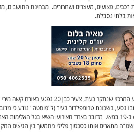
 רכבים, פצועים, מעצרים ושחרורים. מבחינת התושבים, מד
ות בלתי נסבלת.
באירוע המרכזי שנחקר כעת, צעיר כבן 20 נפגע באורח קש
ו נסע, בשכונת טרומפלדור בעיר (ל"פוסטה" נודע כי מדוב
בחייל) ב-19 במאי. מדובר באחד מאירועי השיא בגל האלימות האח
טרה מתארים אותו כסכסוך פלילי מתמשך בין הניצים המקומ