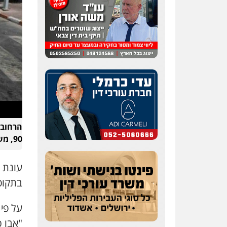
הרחוב 
90, משטרה)
עונת ה
בתקופה
על פי 
"אבו ס