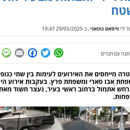
טח
 ידי
וויסאם גוטאני
, ב-29/05/2025 19:47
e
cebook
mail
WhatsApp
Twitter
בה עם חברים
ה מייחסים את האירועים לעימות בין שתי כנופי
פחת אבו סארי ומשפחת פרץ. בעקבות אירוע היר
חש אתמול ברחוב ראשי בעיר, נעצר חשוד מאח
חות.