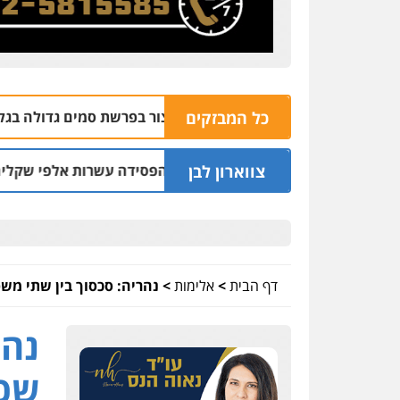
כל המבזקים
והאזנות: שוחרר עצור בפרשת סמים גדולה בגליל המערבי
 | 17:57
צווארון לבן
סים, האשה הכחישה והפסידה עשרות אלפי שקלים
04.08 | 19:10
דף הבית
>
אלימות
>
נהריה: סכסוך בין שתי מש
נהר
שכו