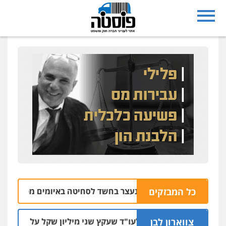
נצרת: בן 28 נעצר בחשד לסחיטה באיומים מטלפון שאינו שלו
כל המבזקים
צווארון לבן
מאסר בפועל לעו"ד שעקץ שני מיליון שקל על דירה השייכת לקו