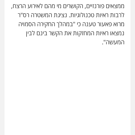
ממצאים פורנזיים, הקושרים מי מהם לאירוע הרצח,
משרד עורכי דין פארס פלאח
לרבות ראיות טכנולוגיות. נציגת המשטרה רס"ר
פלילי
צבאי
צווארון לבן והונאה
ביטוח לאומי
מרוא פאעור טענה כי "במהלך החקירה הסמויה
0549911449
נמצאו ראיות המחזקות את הקשר בינם לבין
המעשה".
עו"ד עידית שינו-אמיתי
פלילי
עורכי דין לענייני אסירים
פשיעה
חמורה
מעצרים וחקירות
0507587013
עו"ד אביגדור פלדמן
פלילי
אסירים
צווארון לבן
זכויות אדם
אזרחי
0505345826
עו"ד יאיר בן סימון
פלילי
תעבורה
אזרחי
נזיקין
ביטוח
0505719060