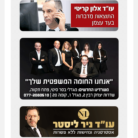
0505216700
עו"ד שלומי שרון
פלילי
צבאי
מעצרים וחקירות
0547342002
עו"ד אלון קריטי
פלילי
כלכלי
אלימות
סמים
מעצרים
0525544654
מנשה, אלמוג – עורכי דין
פלילי
עבירות תנועה
צווארון לבן
תעבורה
עורכי דין לענייני אסירים
מעצרים וחקירות
0546470989
עו"ד זוהר ארבל
פלילי
פשיעה חמורה
מעצרים וחקירות
קטינים