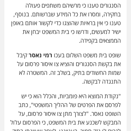
פלילי
עורכי דין לענייני אסירים
תעבורה
הסנגורים טענו כי מרשיהם משתפים פעולה
0507120031
בחקירה, ומסרו את כל המידע שברשותם. בנוסף,
גל דהן – משרד עורך דין פלילי
פלילי
פשיעה חמורה
סמים
מעצרים
טענו כי אין בראיות שהוצגו כדי לקשור אותם באופן
וחקירות
0544723840
ישיר למעשים, ודרשו כי בית המשפט יבחן את
עו"ד אייל אביטל
פלילי
פשיעה חמורה
מעצרים וחקירות
הממצאים בקפידה.
0544712201
עו"ד ראוף נג'אר
פלילי
עורכי דין לענייני אסירים
מעצרים
שופט בית משפט השלום בעכו
רמי נאסר
קיבל
סמים
רכוש
את בקשת הסנגורים והוציא צו איסור פרסום על
0548009246
עו"ד בועז קניג
פלילי
משפחה
כלכלי
צבאי
שמות החשודים בתיק, בשלב זה. המשטרה לא
0507003001
עו"ד אלון ארז
התנגדה לבקשה.
פלילי
צבאי
סמים
אלימות במשפחה
צווארון
לבן
"נקודת המוצא היא פומביות, והכלל הוא כי יש
0507368203
ויקי שמואל – משרד עו"ד
לפרסם את הפרטים של ההליך המשפטי", כתב
פלילי
משפט פלילי
0528959600
השופט נאסר. "לצורך מתן צו איסור פרסום, על
שחר לדובסקי, עו"ד
פלילי
מעצרים וחקירות
עבירות המתה
עורכי
המבקש לשכנע את בית המשפט, כי הפרסום עלול
דין לענייני אסירים
0507913332