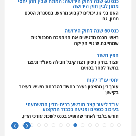
אסירים
עבירות מין
שירותים מקצועיים
כנס 60 שנה לחוק הירושה
לעורכי דין
עו"ד יניב זוסמן
ראשי הכנס מדגישים את המהפכה הטכנולגית
0544500346
פלילי
כלכלי
פשיעה חמורה
מעצרים
שמחייבת שינויי חקיקה
וחקירות
0525199949
חפץ חשוד
מאיה בלום, עו"ס, טיפול ושיקום
עצור בתיק ניסיון רצח קיבל חבילה מעו"ד ונעצר
טיפול בהתמכרויות
שירותים מקצועיים
לעורכי דין
בחשד לסחר בסמים
עו"ד אמיר נאטור
0504062539
פלילי
פשיעה חמורה
צווארון לבן
מעצרים
יחסי עו"ד לקוח
0543326767
עורך דין מהצפון נעצר בחשד להברחת חשיש לעצור
עו"ד ד"ר אבי שקד
בקישון
עבירות כלכליות
הלבנת הון
חילוטים
עבירות פליליות
עו"ד פאדי זועבי
עו"ד ליאור קצב הורשע בבית-הדין המשמעתי
0544385337
בעיכוב כספים ופגיעה בכבוד המקצוע
פלילי
פשיעה חמורה
סמים
עורכי דין לענייני
אסירים
תעבורה
חודש בלבד לאחר שהופיע בכנס לשכת עורכי הדין,
קצב הורשע
0506984757
איתי חקירות – שירותים לעורכי דין
חקירות פרטיות
חקירות כלכליות
חקירות
10 מיליון
אישות
איתורים
עו"ד אתנה אדרי
עורך-דין חשוד בהעלמת הכנסות והתחמקות ממס
0537865001
פשיעה חמורה
כלכלי
פלילי
מעצרים
רכישה
וחקירות
עורכי דין לענייני אסירים
0502181995
קטינים בסביבה מנוכרת
ניר קידר – צלם