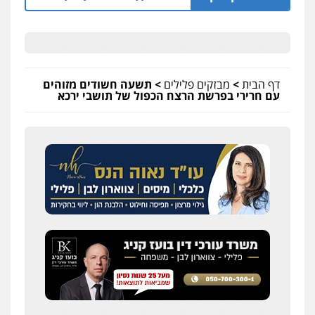
דף הבית
>
מבזקים פלילים
>
תשעה חשודים מזוהים
עם חרירי בפרשת הרצח הכפול של תושבי ירכא
שחר לדובסקי, עו"ד
פלילי
מעצרים וחקירות
עבירות המתה
עורכי
דין לענייני אסירים
0507913332
עו"ד איהאב ג'לג'ולי
פלילי
מעצרים וחקירות
עורכי דין לענייני
אסירים