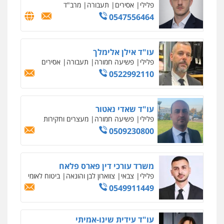
פלילי
כלכלי
פשיעה חמורה
נוער
0505555110
עו"ד משה פלמור
פלילי
כלכלי
צווארון לבן
עורכי דין לענייני
אסירים
0549732303
סלימאן אבו שעירה – משרד עורכי דין
פלילי
בטחוני
צבאי
נזיקין
0547780927
עו"ד אסף גונן
פלילי
פשע חמור
תעבורה
צבא
מעצרים
וחקירות
0542255161
גל דהן – משרד עורך דין פלילי