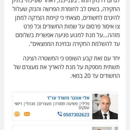
לגרום לו נזק חמור. בענייננו, לאחר שעיינתי בתיק
קורל קרוז – עורך דין פלילי
משפט פלילי
החקירה, בשים לב לחומרת הפרשה והנזק שעלול
0545437431
עו"ד איהאב ג'לג'ולי
להיגרם לחשודים, מצאתי כי קיימת הצדקה למתן
פלילי
מעצרים וחקירות
עורכי דין לענייני
צו איסור פרסום על שמות החשודים וכל פרט
אסירים
עו"ד עלי סעדי
0505216700
מזהה…על מנת למנוע פגיעה אפשרית בשלומם
פלילי
פשיעה חמורה
ליווי וייצוג בחקירות
ומעצרים
עד להשלמת החקירה ובחינת הממצאים".
0508824984
עו"ד שלומי שרון
פלילי
צבאי
מעצרים וחקירות
יחד עם זאת קבע השופט כי המשטרה הציגה
0547342002
עו"ד שגיא אקו
תשתית מספקת על מנת להאריך את מעצרם של
פלילי
מעצרים וחקירות
סמים
עבירות מין
עורכי דין לענייני אסירים
החשודים עד 20 במאי.
0525279829
עו"ד אלון קריטי
פלילי
כלכלי
אלימות
סמים
מעצרים
0525544654
אלי אונגר משרד עו"ד
פלילי
פשיעה חמורה
מעצרים
מנהלי
רישוי
עסקים
0507302623
מנשה, אלמוג – עורכי דין
פלילי
עבירות תנועה
צווארון לבן
תעבורה
עורכי דין לענייני אסירים
מעצרים וחקירות