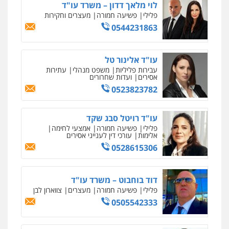
0546470989
לוי מלאך דדון – משרד עו"ד
פלילי
פשיעה חמורה
מעצרים וחקירות
0544231863
עו"ד זוהר ארבל
פלילי
פשיעה חמורה
מעצרים וחקירות
קטינים
עו"ד אלינור טל
0538788878
עבירות פליליות
משפט מנהלי
עתירות
אסירים
ועדות שחרורים
0523823782
עו"ד אסף דוק
פלילי
עבירות מין
סמים והימורים
פשיעה
חמורה
חקירות ומעצרים
צווארון לבן והונאה
עו"ד רויטל סבג שקד
0526885006
פלילי
פשיעה חמורה
אמצעי לחימה
אלימות
עורכי דין לענייני אסירים
0528615306
דוד בוחבוט – משרד עו"ד
פלילי
פשיעה חמורה
מעצרים
צווארון לבן
0505542333