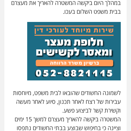
במהלך היום ביקשה המשטרה להאריך את מעצרם
עו"ד אסף כהן
בבית משפט השלום בעכו.
פלילי
פשיעה חמורה
סמים והימורים
מעצרים וחקירות
0526555488
משרד עורכי דין טאי שרקי
פלילי
אסירים
תעבורה
מרב"ד
0547556464
עו"ד אילן אלימלך
פלילי
פשיעה חמורה
תעבורה
אסירים
0522992110
לשמונה החשודים שהובאו לבית משפט, מיוחסות
עבירות של רצח לאחר תכנון, סיוע לאחר מעשה
עו"ד שאדי נאטור
וקשירת קשר לביצוע פשע.
פלילי
פשיעה חמורה
מעצרים וחקירות
המשטרה ביקשה להאריך מעצרם למשך 15 ימים
0509230800
וציינה כי בחיפוש שבוצע בבתי החשודים נתפסו