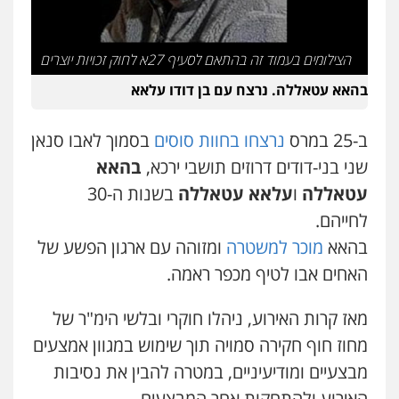
עו"ד זוהר ארבל
פלילי
פשיעה חמורה
מעצרים וחקירות
קטינים
0538788878
הצילומים בעמוד זה בהתאם לסעיף 27א לחוק זכויות יוצרים
בהאא עטאללה. נרצח עם בן דודו עלאא
עו"ד אסף דוק
פלילי
עבירות מין
סמים והימורים
פשיעה
ב-25 במרס
נרצחו בחוות סוסים
בסמוך לאבו סנאן
חמורה
חקירות ומעצרים
צווארון לבן והונאה
0526885006
שני בני-דודים דרוזים תושבי ירכא,
בהאא
עטאללה
ו
עלאא עטאללה
בשנות ה-30
עו"ד שלי גורביץ – לוי
לחייהם.
משפט פלילי
פשיעה חמורה
מעצרים
וחקירות
צבאי
תעבורה
בהאא
מוכר למשטרה
ומזוהה עם ארגון הפשע של
0544218336
האחים אבו לטיף מכפר ראמה.
מאז קרות האירוע, ניהלו חוקרי ובלשי הימ"ר של
עו"ד שאדי כבהא
פלילי
עורכי דין לענייני אסירים
מחוז חוף חקירה סמויה תוך שימוש במגוון אמצעים
0525556970
מבצעיים ומודיעיניים, במטרה להבין את נסיבות
האירוע ולהתחקות אחר המבצעים.