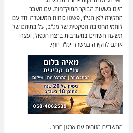
משרד עורכי דין חן ברוך
היום בשעות הבוקר המוקדמות, עם מעבר
פלילי
דיני תעבורה
מעצרים וחקירות
החקירה לפן הגלוי, פשטו כוחות המשטרה יחד עם
0505078733
לוחמי החטיבה הטקטית של מג"ב, על בתיהם של
תשעה חשודים במעורבות ברצח הכפול, ועצרו
עו"ד קארין לגטיוי
אותם לחקירה במשרדי ימ"ר חוף.
פלילי
פשיעה חמורה
מעצרים וחקירות
0507446995
עו"ד ירון גיגי
פלילי
צווארון לבן
מעצרים
הליכי הסגרה
0522249087
עו"ד רועי אטיאס
משפט פלילי
פשיעה חמורה
צווארון לבן
525043999
החשודים מזוהים עם ארגון חרירי.