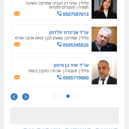
פלילי
פשיעה חמורה
סמים
מעצרים
וחקירות
0544723840
עו"ד ראוף נג'אר
פלילי
עורכי דין לענייני אסירים
מעצרים
סמים
רכוש
0548009246
עו"ד אלון ארז
פלילי
צבאי
סמים
אלימות במשפחה
צווארון
לבן
0507368203
שחר לדובסקי, עו"ד
פלילי
מעצרים וחקירות
עבירות המתה
עורכי
דין לענייני אסירים
0507913332
עו"ד איהאב ג'לג'ולי