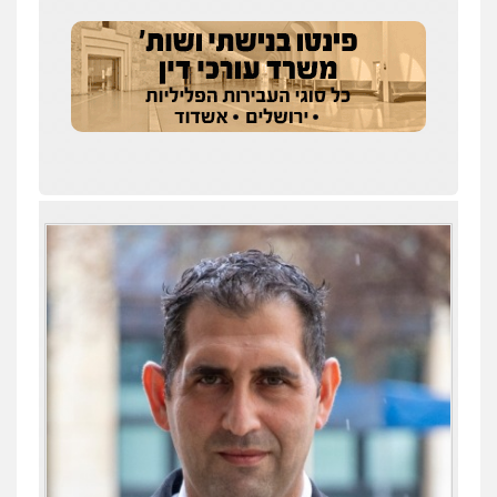
0538788878
עו"ד אסף דוק
פלילי
עבירות מין
סמים והימורים
פשיעה
חמורה
חקירות ומעצרים
צווארון לבן והונאה
0526885006
עו"ד שלי גורביץ – לוי
משפט פלילי
פשיעה חמורה
מעצרים
וחקירות
צבאי
תעבורה
0544218336
עו"ד שאדי כבהא
פלילי
עורכי דין לענייני אסירים
0525556970
משרד עורכי דין חן ברוך
עו"ד תומר נוה
פלילי
דיני תעבורה
מעצרים וחקירות