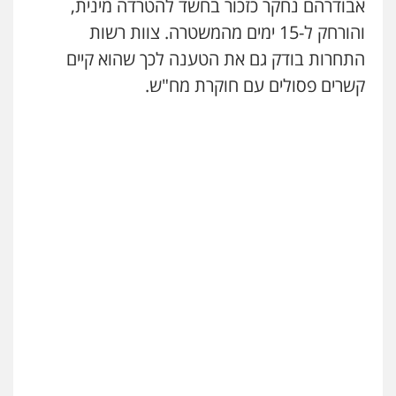
אבודרהם נחקר כזכור בחשד להטרדה מינית,
והורחק ל-15 ימים מהמשטרה. צוות רשות
התחרות בודק גם את הטענה לכך שהוא קיים
קשרים פסולים עם חוקרת מח"ש.
עו"ד יניב זוסמן
פלילי
כלכלי
פשיעה חמורה
מעצרים
וחקירות
0525199949
גל דהן – משרד עורך דין פלילי