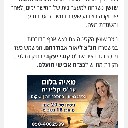
דוד אפרים משרד עורכי דין
שושן
נשלחה למעצר בית של חמישה ימים, לאחר
פלילי
צווארון לבן
מס הכנסה
מע"מ
שנחקרה בשבוע שעבר בחשד להטרדת עד
0506209859
והשמדת ראיה.
ניצב שושן הקליטה את ראש אגף הדוברות
במשטרה
תנ"צ ליאור אבודרהם
, המשמש כעד
מרכזי נגד נציב שב"ס
קובי יעקבי
בתיק הדלפת
חקירת מח"ש ל
נצ"מ אבישי מועלם
.