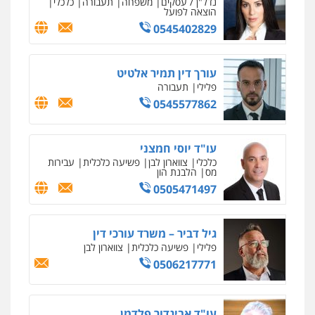
נדל"ן / עסקים
משפחה
תעבורה
כלכלי
הוצאה לפועל
0545402829
עורך דין תמיר אלטיט
פלילי
תעבורה
0545577862
עו"ד יוסי חמצני
כלכלי
צווארון לבן
פשיעה כלכלית
עבירות
מס
הלבנת הון
0505471497
גיל דביר – משרד עורכי דין
פלילי
פשיעה כלכלית
צווארון לבן
0506217771
עו"ד אביגדור פלדמן