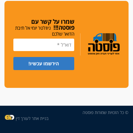
די לאלימות
פאנל הלשכה על האלימות: "כישלון שמתחיל בחינוך
ונגמר במשטרה"
שמרו על קשר עם
פוסטה!!!
ניוזלטר יומי אל תיבת
מנכ"ל עכשיו
הדואר שלכם
בימ"ש מחוזי: החלטת עמית בכר לדחות מינוי מנכ"ל
חדש ללשכה אינה סבירה
משפחה ופוליטיקה
עו"ד גלעד מנשה ויאיר בכורו חגגו בר מצווה, שרי
הליכוד הפציצו
אתיקה בהקפאה
הקדנציה החוקית של ועדות האתיקה הסתיימה
והלשכה מצאה פתרון מאולתר
הזעקה
עשרות עורכי דין הפגינו בחיפה: "דמנו אינו הפקר,
© כל הזכויות שמורות פוסטה
דורשים הגנה וביטחון"
בניית אתר לעורך דין
על אלימות שוטרים, ושופטים