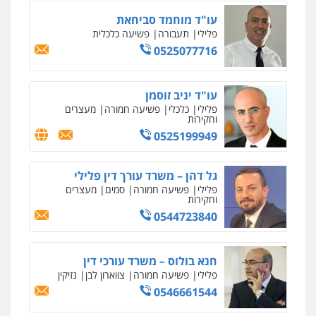
מקצועיים לעורכי דין
עו"ד מוחמד סביחאת
פלילי
תעבורה
פשיעה כלכלית
0525077716
מרכז התחלה חדשה
אסירים
עבירות מין
שירותים מקצועיים
לעורכי דין
עו"ד יניב זוסמן
0544500346
פלילי
כלכלי
פשיעה חמורה
מעצרים
וחקירות
0525199949
מאיה בלום, עו"ס, טיפול ושיקום
טיפול בהתמכרויות
שירותים מקצועיים
לעורכי דין
גל דהן – משרד עורך דין פלילי
0504062539
פלילי
פשיעה חמורה
סמים
מעצרים
וחקירות
0544723840
עו"ד ד"ר אבי שקד
עבירות כלכליות
הלבנת הון
חילוטים
עבירות פליליות
חנא בולוס – משרד עורכי דין
0544385337
פלילי
פשיעה חמורה
צווארון לבן
נזיקין
0546661544
איתי חקירות – שירותים לעורכי דין