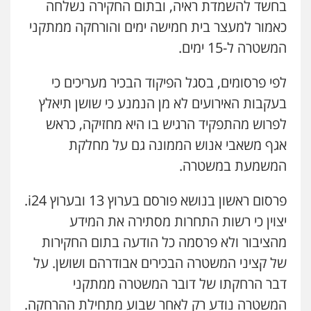
אילן כץ – משרד עורכי דין
בחשד להשמדת ראיה, ובתום החקירה נשלחה
משפט פלילי
ייצוג שוטרים וסוהרים
חיילים
כאמור למעצר בית חמישה ימים והורחקה ממתקני
ועדות חקירה
0546312410
המשטרה ל-15 ימים.
לפי פרסומים, בסגל הפיקוד הבכיר מעריכים כי
עו"ד נעם שביט
פלילי
פשיעה חמורה
מיסים
הלבנת הון
בעקבות האירועים לא מן הנמנע כי שושן תיאלץ
פסיכיאטריה משפטית
לפרוש מהתפקיד הרגיש בו היא מחזיקה, כראש
0506216048
אגף משאבי אנוש הממונה גם על מחלקת
המשמעת במשטרה.
עו"ד אמיר כהן
פלילי
מעצרים וחקירות
תעבורה
0537470000
פרסום ראשון בנושא פורסם בערוץ 13 ובערוץ i24.
יצוין כי רשות התחרות מסתירה את המידע
מהציבור ולא פרסמה כל הודעה בתום החקירות
אבי אמר משרד עורכי דין
פלילי
משפחה
אזרחי מסחרי
של קציני המשטרה הבכירים אבודרהם ושושן. על
0502130230
דבר הרחקתו של דובר המשטרה ממתקני
המשטרה נודע רק לאחר שבוע מתחילת ההרחקה.