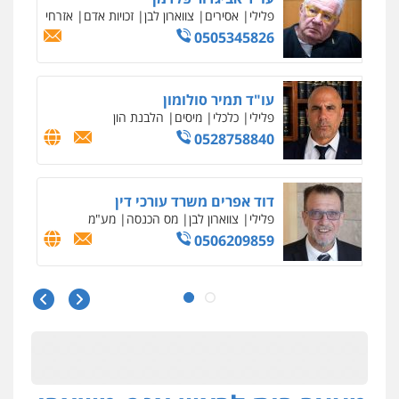
פלילי
אסירים
צווארון לבן
זכויות אדם
אזרחי
0505345826
עו"ד תמיר סולומון
פלילי
כלכלי
מיסים
הלבנת הון
0528758840
דוד אפרים משרד עורכי דין
פלילי
צווארון לבן
מס הכנסה
מע"מ
0506209859
עו"ד שרון נהרי
פלילי
צווארון לבן
כלכלי
פשיעה כלכלית
בינלאומי
הליכי הסגרה