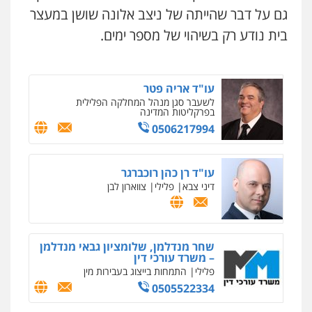
אברהם שהבזי – משרד עורכי דין
גם על דבר שהייתה של ניצב אלונה שושן במעצר
מיסים
כלכלי
פלילי
פשיעה כלכלית
הלבנת
הון
בית נודע רק בשיהוי של מספר ימים.
0504456555
עו"ד אריה פטר
לשעבר סגן מנהל המחלקה הפלילית
בפרקליטות המדינה
0506217994
ניר קידר – צלם
צילום עורכי דין
שירותים מקצועיים לעורכי
דין
עו"ד רן כהן רוכברגר
0504578527
דיני צבא
פלילי
צווארון לבן
רונן הלל – מוניטין
מחיקת כתבות מגוגל ודחיקת אזכורים
שליליים
שירותים מקצועיים לעורכי דין
שחר מנדלמן, שלומציון גבאי מנדלמן
– משרד עורכי דין
0522508109
פלילי
התמחות בייצוג בעבירות מין
0505522334
אחסון אתרים
מהירות
הגנה
גיבוי
תמיכה
שירותים