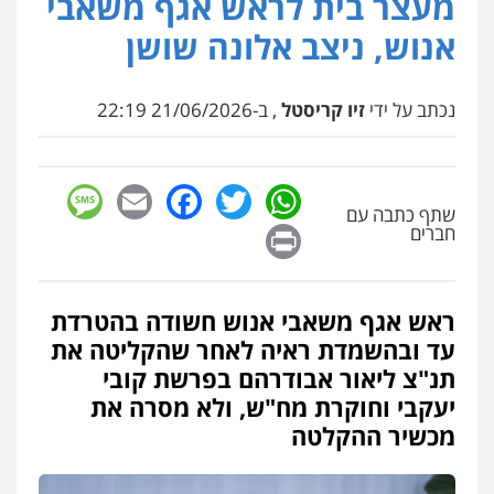
מעצר בית לראש אגף משאבי
עו"ד (רו"ח) יואב ציוני
עבירות מס
הלבנת הון
שומות וערעורי מס
אנוש, ניצב אלונה שושן
0505430819
נכתב על ידי
זיו קריסטל
, ב-21/06/2026 22:19
עו"ד ד"ר איתן פינקלשטיין
כלכלי
הלבנת הון
חילוט
ייעוץ לעורכי דין
0507061374
sage
Facebook
Email
WhatsApp
Twitter
שתף כתבה עם
Print
חברים
מצגר ושות', חברת עורכי דין
נדל"ן / עסקים
משפחה
תעבורה
כלכלי
הוצאה לפועל
0545402829
ראש אגף משאבי אנוש חשודה בהטרדת
עד ובהשמדת ראיה לאחר שהקליטה את
תנ"צ ליאור אבודרהם בפרשת קובי
עורך דין תמיר אלטיט
יעקבי וחוקרת מח"ש, ולא מסרה את
פלילי
תעבורה
מכשיר ההקלטה
0545577862