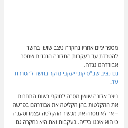
פלילי
פשיעה חמורה
סמים
מעצרים
וחקירות
0544723840
חנא בולוס – משרד עורכי דין
פלילי
פשיעה חמורה
צווארון לבן
נזיקין
0546661544
מספר ימים אחריו נחקרה ניצב שושן בחשד
להטרדת עד בעקבות התלונה הנגדית שמסר
אבודרהם נגדה.
עו"ד אורי רינצקי
פלילי
כלכלי
ניהול משפטים
גם נציב שב"ס קובי יעקבי נחקר בחשד להטרדת
0506216813
עד
.
ניצב אלונה שושן מסרה לחוקרי רשות התחרות
עדי כרמלי – חברת עו"ד
את ההקלטות בהן הקליטה את אבודרהם בפרשה
פלילי
כלכלי
עורכי דין לענייני אסירים
0525060666
– אך לא מסרה את מכשיר ההקלטה עצמו וטענה
כי הוא איננו בידיה. בעקבות זאת היא נחקרה גם