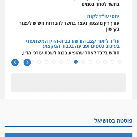
בחשד לסחר בסמים
גל דהן – משרד עורך דין פלילי
יחסי עו"ד לקוח
פלילי
פשיעה חמורה
סמים
מעצרים
עורך דין מהצפון נעצר בחשד להברחת חשיש לעצור
וחקירות
בקישון
0544723840
עו"ד ליאור קצב הורשע בבית-הדין המשמעתי
בעיכוב כספים ופגיעה בכבוד המקצוע
חודש בלבד לאחר שהופיע בכנס לשכת עורכי הדין,
חנא בולוס – משרד עורכי דין
קצב הורשע
פלילי
פשיעה חמורה
צווארון לבן
נזיקין
0546661544
10 מיליון
עורך-דין חשוד בהעלמת הכנסות והתחמקות ממס
רכישה
עו"ד אורי רינצקי
פלילי
כלכלי
ניהול משפטים
קטינים בסביבה מנוכרת
0506216813
"ניכור הורי מכת מדינה": איך מתמודדים עם
ההשלכות ההרסניות של התופעה?
פוסטה בסושיאל
אלה המינויים
עדי כרמלי – חברת עו"ד
הוועדה לבחירת שופטים בחרה 26 שופטים ורשמים
פלילי
כלכלי
עורכי דין לענייני אסירים
נוספים
0525060666