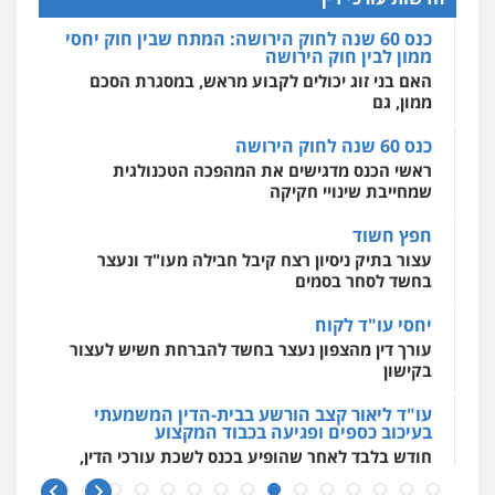
0527448141
ממון, גם
מרכז התחלה חדשה
אסירים
עבירות מין
שירותים מקצועיים
כנס 60 שנה לחוק הירושה
לעורכי דין
חליל ביאדי – משרד עורכי דין
ראשי הכנס מדגישים את המהפכה הטכנולגית
0544500346
פלילי
דיני תעבורה
מעצרים וחקירות
שמחייבת שינויי חקיקה
פשיעה חמורה
אסירים
0509636895
חפץ חשוד
מאיה בלום, עו"ס, טיפול ושיקום
עצור בתיק ניסיון רצח קיבל חבילה מעו"ד ונעצר
טיפול בהתמכרויות
שירותים מקצועיים
לעורכי דין
בחשד לסחר בסמים
עו"ד איהאב זבידאת
0504062539
פלילי
פשיעה חמורה
ארגוני פשע
עבירות
יחסי עו"ד לקוח
המתה
עבירות מין
עורך דין מהצפון נעצר בחשד להברחת חשיש לעצור
0509930581
עו"ד ד"ר אבי שקד
בקישון
עבירות כלכליות
הלבנת הון
חילוטים
עבירות פליליות
עו"ד ליאור קצב הורשע בבית-הדין המשמעתי
עו"ד יפעת שוורץ סיל
0544385337
בעיכוב כספים ופגיעה בכבוד המקצוע
פלילי
תעבורה
חודש בלבד לאחר שהופיע בכנס לשכת עורכי הדין,
0523379525
קצב הורשע
איתי חקירות – שירותים לעורכי דין
חקירות פרטיות
חקירות כלכליות
חקירות
10 מיליון
אישות
איתורים
עו"ד אליה חן ברק
עורך-דין חשוד בהעלמת הכנסות והתחמקות ממס
0537865001
פלילי
פשיעה חמורה
ליווי וייצוג בחקירות
רכישה
ומעצרים
אסירים
נוער