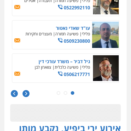
עו"ד ראוף נג'אר
פלילי
עורכי דין לענייני אסירים
מעצרים
סמים
רכוש
0548009246
דוד אפרים משרד עורכי דין
פלילי
צווארון לבן
מס הכנסה
מע"מ
0506209859
עדי כרמלי – חברת עו"ד
פלילי
כלכלי
עורכי דין לענייני אסירים
0525060666
גיא זהבי משרד עורכי דין
פלילי
משפחה
503456449
אירוע ירי ביפיע, נקבע מותו