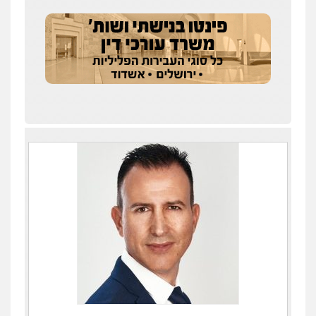
עו"ד איהאב ג'לג'ולי
פלילי
מעצרים וחקירות
עורכי דין לענייני
אסירים
0505216700
אייל בן שושן, עורך דין פלילי