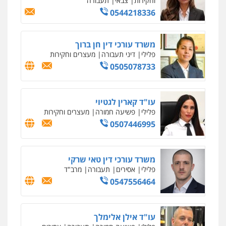
גיל דביר – משרד עורכי דין
פלילי
פשיעה כלכלית
צווארון לבן
0506217771
סלימאן אבו שעירה – משרד עורכי דין
פלילי
בטחוני
צבאי
נזיקין
0547780927
עו"ד אסף גונן
פלילי
פשע חמור
תעבורה
צבא
מעצרים
וחקירות
0542255161
גל דהן – משרד עורך דין פלילי
פלילי
פשיעה חמורה
סמים
מעצרים
וחקירות
0544723840