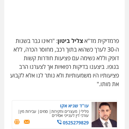
0542255161
קורל קרוז – עורך דין פלילי
משפט פלילי
גל דהן – משרד עורך דין פלילי
0545437431
פלילי
פשיעה חמורה
סמים
מעצרים
וחקירות
0544723840
פרמדיקית מד"א
צליל ביטון
: "ראינו גבר בשנות
עו"ד עלי סעדי
פלילי
פשיעה חמורה
ליווי וייצוג בחקירות
ה-30 לערך כשהוא בתוך רכב, מחוסר הכרה, ללא
עו"ד ראוף נג'אר
ומעצרים
פלילי
עורכי דין לענייני אסירים
מעצרים
0508824984
דופק וללא נשימה עם פציעות חודרות קשות
סמים
רכוש
בגופו. ביצענו בדיקות רפואיות אך לצערנו הרב
0548009246
עו"ד תומר בנישתי
פציעותיו היו משמעותיות ולא נותר לנו אלא לקבוע
פלילי
מעצרים וחקירות
צווארון לבן
פשיעה
חמורה
את מותו."
דוד אפרים משרד עורכי דין
0546657865
פלילי
צווארון לבן
מס הכנסה
מע"מ
0506209859
עו"ד שגיא אקו
פלילי
מעצרים וחקירות
סמים
עבירות מין
עורכי דין לענייני אסירים
עדי כרמלי – חברת עו"ד
0525279829
פלילי
כלכלי
עורכי דין לענייני אסירים