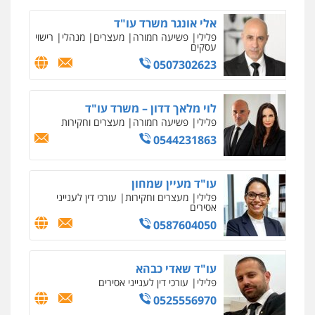
0525060666
אלי אונגר משרד עו"ד
פלילי
פשיעה חמורה
מעצרים
מנהלי
רישוי
עסקים
גיא זהבי משרד עורכי דין
0507302623
פלילי
משפחה
503456449
לוי מלאך דדון – משרד עו"ד
פלילי
פשיעה חמורה
מעצרים וחקירות
עו"ד איהאב ג'לג'ולי
0544231863
פלילי
מעצרים וחקירות
עורכי דין לענייני
אסירים
0505216700
עו"ד מעיין שמחון
פלילי
מעצרים וחקירות
עורכי דין לענייני
אייל בן שושן, עורך דין פלילי
אסירים
פלילי
מעצרים וחקירות
פשיעה חמורה
0587604050
נוער
רישום פלילי
0522763105
עו"ד שאדי כבהא
פלילי
עורכי דין לענייני אסירים
עו"ד שלומי שרון
0525556970
פלילי
צבאי
מעצרים וחקירות