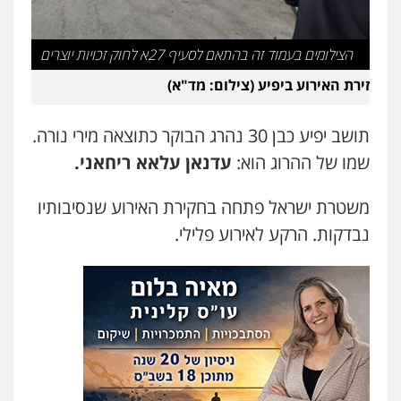
עו"ד דפנה לביא
הצילומים בעמוד זה בהתאם לסעיף 27א לחוק זכויות יוצרים
משפחה
גישור
0507206063
זירת האירוע ביפיע (צילום: מד"א)
עו"ד זוהר ארבל
תושב יפיע כבן 30 נהרג הבוקר כתוצאה מירי נורה.
פלילי
פשיעה חמורה
מעצרים וחקירות
שמו של ההרוג הוא:
עדנאן עלאא ריחאני.
קטינים
0538788878
משטרת ישראל פתחה בחקירת האירוע שנסיבותיו
נבדקות. הרקע לאירוע פלילי.
עו"ד אסף דוק
פלילי
עבירות מין
סמים והימורים
פשיעה
חמורה
חקירות ומעצרים
צווארון לבן והונאה
0526885006
עו"ד שלי גורביץ – לוי
משפט פלילי
פשיעה חמורה
מעצרים
וחקירות
צבאי
תעבורה
0544218336