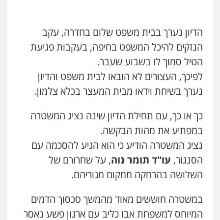
עו"ד קארין לגטיוי
פלילי
פשיעה חמורה
מעצרים וחקירות
הדיון נערך בבית משפט שלום בחדרה, עקב
עו"ד דותן דניאלי
0507446995
הנזקים להיכל המשפט בחיפה, בעקבות פגיעת
פלילי
פשיעה חמורה
צווארון לבן
פשיעה
כלכלית
עורכי דין לענייני אסירים
נוער
הטיל סמוך לו בשבוע שעבר.
0542442982
עו"ד ירון גיגי
לפיכך, העצורים לא הובאו לבית משפט והדיון
פלילי
צווארון לבן
מעצרים
הליכי הסגרה
נערך בשיחת וידאו מבית המעצר בכלא צלמון.
עו"ד שנהב אילון
0522249087
פלילי
פשיעה חמורה
חקירות ומעצרים
נוער
עורכי דין לענייני אסירים
תעבורה
כך או כך, עם תחילת הדיון שינה נציג המשטרה
0549475678
במפתיע את מהות הבקשה.
עו"ד רועי אטיאס
משפט פלילי
פשיעה חמורה
צווארון לבן
נציג המשטרה הודיע כי הוא הגיע להסכמה עם
עו"ד אורנת קמרון
525043999
הסנגור,
עו"ד תומר נוה
, על שחרורם של
פלילי
תעבורה
עורכי דין לענייני אסירים
משפחה
נוער
השלושה בהרחקה ממקום מגוריהם.
0505417090
עו"ד אסף כהן
פלילי
פשיעה חמורה
סמים והימורים
במשטרה חוששים מאוד מהמשך סכסוך הדמים
מעצרים וחקירות
שני אלגרבלי – משרד עורכי דין
0526555488
המיוחס למשפחת אבו כליב עם ארגון פשע נאסר
פלילי
עורכי דין לענייני אסירים
תעבורה