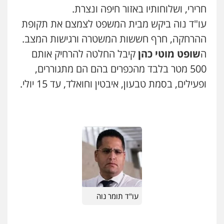
חרירי, ושלוחותיו באזור חיפה ונצרת.
0507120031
עו"ד נוה ביקש מבית המשפט לצמצם את תקופת
משרד עורכי דין טאי שרקי
פלילי
אסירים
תעבורה
מרב"ד
ההרחקה, חרף חששות המשטרה ורגישות המצב.
0547556464
עו"ד אייל אביטל
ה
שופט מוטי כהן
קיבל החלטה להרחיק אותם
פלילי
פשיעה חמורה
מעצרים וחקירות
500 מטר בלבד מהכפרים בהם הם מתגוררים,
0544712201
עו"ד אילן אלימלך
ופעילים, בסמת טבעון, איבטין וחואלד, עד 15 יולי.
פלילי
פשיעה חמורה
תעבורה
אסירים
0522992110
עו"ד בועז קניג
פלילי
משפחה
כלכלי
צבאי
0507003001
עו"ד שאדי נאטור
פלילי
פשיעה חמורה
מעצרים וחקירות
0509230800
ויקי שמואל – משרד עו"ד
פלילי
משפט פלילי
0528959600
משרד עורכי דין פארס פלאח
עו"ד תומר נוה
פלילי
צבאי
צווארון לבן והונאה
ביטוח לאומי
0549911449
קורל קרוז – עורך דין פלילי