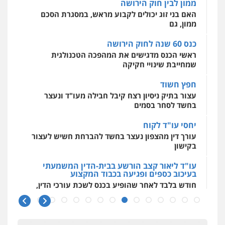
ממון לבין חוק הירושה
מקצועיים לעורכי דין
עו"ד יניב זוסמן
האם בני זוג יכולים לקבוע מראש, במסגרת הסכם
פלילי
כלכלי
פשיעה חמורה
מעצרים
ממון, גם
וחקירות
0525199949
כנס 60 שנה לחוק הירושה
מרכז התחלה חדשה
ראשי הכנס מדגישים את המהפכה הטכנולגית
אסירים
עבירות מין
שירותים מקצועיים
לעורכי דין
שמחייבת שינויי חקיקה
עו"ד אמיר נאטור
0544500346
פלילי
פשיעה חמורה
צווארון לבן
מעצרים
חפץ חשוד
0543326767
עצור בתיק ניסיון רצח קיבל חבילה מעו"ד ונעצר
בחשד לסחר בסמים
עו"ד פאדי זועבי
יחסי עו"ד לקוח
פלילי
פשיעה חמורה
סמים
עורכי דין לענייני
עורך דין מהצפון נעצר בחשד להברחת חשיש לעצור
אסירים
תעבורה
בקישון
0506984757
עו"ד ליאור קצב הורשע בבית-הדין המשמעתי
בעיכוב כספים ופגיעה בכבוד המקצוע
עו"ד אתנה אדרי
חודש בלבד לאחר שהופיע בכנס לשכת עורכי הדין,
פשיעה חמורה
כלכלי
פלילי
מעצרים
קצב הורשע
וחקירות
עורכי דין לענייני אסירים
0502181995
10 מיליון