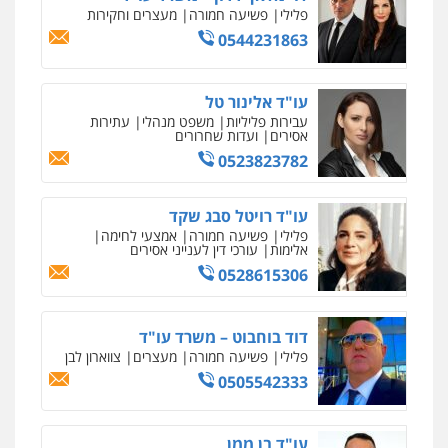
0504578527
פלילי
פשיעה חמורה
מעצרים וחקירות
0544231863
עו"ד משה פלמור
רונן הלל – מוניטין
פלילי
כלכלי
צווארון לבן
עורכי דין לענייני
מחיקת כתבות מגוגל ודחיקת אזכורים
אסירים
שליליים
שירותים מקצועיים לעורכי דין
עו"ד אלינור טל
0549732303
0522508109
עבירות פליליות
משפט מנהלי
עתירות
אסירים
ועדות שחרורים
0523823782
אחסון אתרים
סלימאן אבו שעירה – משרד עורכי דין
מהירות
הגנה
גיבוי
תמיכה
שירותים
פלילי
בטחוני
צבאי
נזיקין
מקצועיים לעורכי דין
עו"ד רויטל סבג שקד
0547780927
פלילי
פשיעה חמורה
אמצעי לחימה
אלימות
עורכי דין לענייני אסירים
0528615306
עו"ד אסף גונן
מרכז התחלה חדשה
פלילי
פשע חמור
תעבורה
צבא
מעצרים
אסירים
עבירות מין
שירותים מקצועיים
וחקירות
לעורכי דין
דוד בוחבוט – משרד עו"ד
0542255161
0544500346
פלילי
פשיעה חמורה
מעצרים
צווארון לבן
0505542333
גל דהן – משרד עורך דין פלילי
מאיה בלום, עו"ס, טיפול ושיקום
פלילי
פשיעה חמורה
סמים
מעצרים
טיפול בהתמכרויות
שירותים מקצועיים
וחקירות
לעורכי דין
עו"ד בן ממן