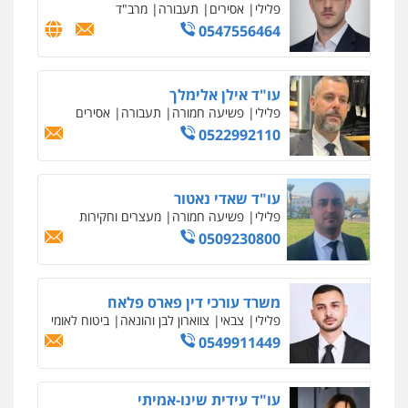
פלילי
אסירים
תעבורה
מרב"ד
0547556464
עו"ד אילן אלימלך
פלילי
פשיעה חמורה
תעבורה
אסירים
0522992110
עו"ד שאדי נאטור
פלילי
פשיעה חמורה
מעצרים וחקירות
0509230800
משרד עורכי דין פארס פלאח
פלילי
צבאי
צווארון לבן והונאה
ביטוח לאומי
0549911449
עו"ד עידית שינו-אמיתי