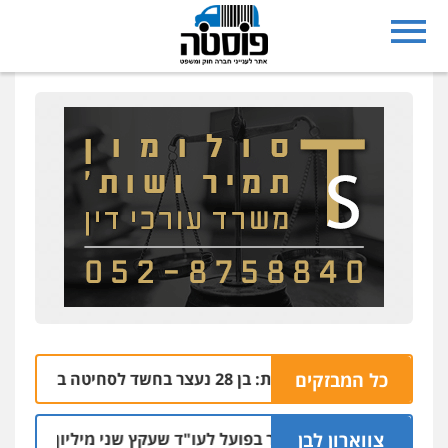
כל המבזקים
נצרת: בן 28 נעצר בחשד לסחיטה באיומים מטלפון שאינו שלו
04.08 | 17:5
צווארון לבן
מאסר בפועל לעו"ד שעקץ שני מיליון שקל על דירה ה
04.08 | 1