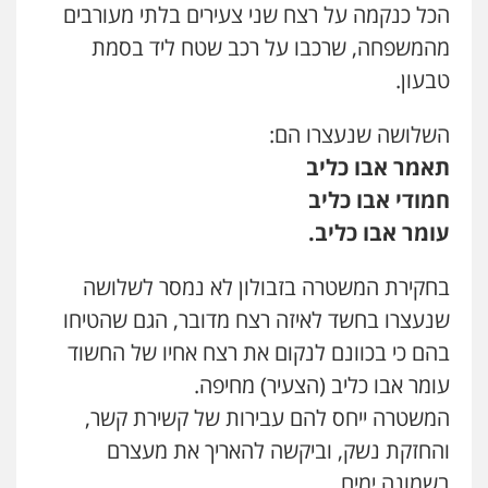
הכל כנקמה על רצח שני צעירים בלתי מעורבים
עו"ד שלומי שרון
מהמשפחה, שרכבו על רכב שטח ליד בסמת
פלילי
צבאי
מעצרים וחקירות
0547342002
טבעון.
השלושה שנעצרו הם:
עו"ד אלון קריטי
תאמר אבו כליב
פלילי
כלכלי
אלימות
סמים
מעצרים
0525544654
חמודי אבו כליב
עומר אבו כליב.
מנשה, אלמוג – עורכי דין
בחקירת המשטרה בזבולון לא נמסר לשלושה
פלילי
עבירות תנועה
צווארון לבן
תעבורה
עורכי דין לענייני אסירים
מעצרים וחקירות
שנעצרו בחשד לאיזה רצח מדובר, הגם שהטיחו
0546470989
בהם כי בכוונם לנקום את רצח אחיו של החשוד
עומר אבו כליב (הצעיר) מחיפה.
עו"ד זוהר ארבל
פלילי
פשיעה חמורה
מעצרים וחקירות
המשטרה ייחס להם עבירות של קשירת קשר,
קטינים
והחזקת נשק, וביקשה להאריך את מעצרם
0538788878
בשמונה ימים.