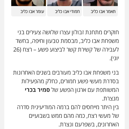
עו"ד ראוף נג'אר
פלילי
עורכי דין לענייני אסירים
מעצרים
תאמר אבו כליב
חמודי אבו כליב
עומר אבו כליב
סמים
רכוש
0548009246
חוקרים מתחנת זבולון עצרו שלושה צעירים בני
עו"ד אלון ארז
משפחת אבו כליב, מבסמת טבעון וחיפה, בחשד
פלילי
צבאי
סמים
אלימות במשפחה
צווארון
לבן
לעבירה של קשירת קשר לביצוע פשע – רצח (26
0507368203
יוני).
שחר לדובסקי, עו"ד
בני משפחת אבו כליב מעורבים בשנים האחרונות
פלילי
מעצרים וחקירות
עבירות המתה
עורכי
דין לענייני אסירים
בסדרת מעשי פשע חמורים, כחלק מהפעילות
0507913332
המשותפת עם ארגון הפשע של
סמיר בכרי
מנצרת.
עו"ד איהאב ג'לג'ולי
בין היתר מייחסים להם ברמה המודיעינית סדרה
פלילי
מעצרים וחקירות
עורכי דין לענייני
אסירים
של מעשי רצח, כמה מהם ממש בשבועיים
0505216700
האחרונים, בשפרעם ונצרת.