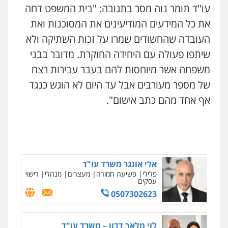
משפט פלילי
עו"ד תומר נוה מסר בתגובה: "בית המשפט דחה
0545437431
את כל המידעים המודיעינים את המסוכנות ואת
עו"ד עידית שינו-אמיתי
פלילי
עורכי דין לענייני אסירים
פשיעה
העובדה שהחשודים שמרו על זכות השתיקה ולא
חמורה
מעצרים וחקירות
עו"ד עלי סעדי
שיתפו פעולה עם היחידה החוקרת. מדובר בבני
0507587013
פלילי
פשיעה חמורה
ליווי וייצוג בחקירות
ומעצרים
משפחה אשר מיוחסות להם בעבר עבירות רצח
0508824984
של מספר מעורבים אבל עד היום לא הוגש כנגד
עו"ד אביגדור פלדמן
פלילי
אסירים
צווארון לבן
זכויות אדם
אזרחי
אף אחד מהם כתב אישום".
עו"ד שגיא אקו
0505345826
פלילי
מעצרים וחקירות
סמים
עבירות מין
עורכי דין לענייני אסירים
0525279829
עו"ד יאיר בן סימון
פלילי
תעבורה
אזרחי
נזיקין
ביטוח
אלי אונגר משרד עו"ד
0505719060
פלילי
פשיעה חמורה
מעצרים
מנהלי
רישוי
עסקים
0507302623
ניר קידר – צלם
עו"ד נס בן נתן
צילום עורכי דין
שירותים מקצועיים לעורכי
פלילי
כלכלי
פשיעה חמורה
נוער
דין
0505555110
לוי מלאך דדון – משרד עו"ד