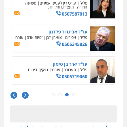
פלילי
עורכי דין לענייני אסירים
פשיעה
חמורה
מעצרים וחקירות
0507587013
עו"ד אביגדור פלדמן
פלילי
אסירים
צווארון לבן
זכויות אדם
אזרחי
0505345826
עו"ד יאיר בן סימון
פלילי
תעבורה
אזרחי
נזיקין
ביטוח
0505719060
עו"ד נס בן נתן
פלילי
כלכלי
פשיעה חמורה
נוער
0505555110
עו"ד משה פלמור