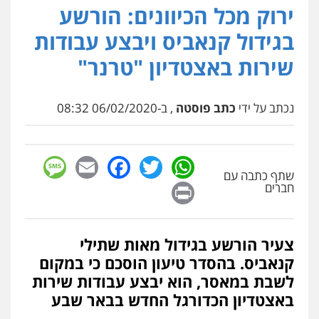
ירוק מכל הכיוונים: הורשע
עו"ד איהאב זבידאת
פלילי
פשיעה חמורה
ארגוני פשע
עבירות
בגידול קנאביס ויבצע עבודות
המתה
עבירות מין
0509930581
שירות באצטדיון "טרנר"
עו"ד יפעת שוורץ סיל
נכתב על ידי
כתב פוסטה
, ב-06/02/2020 08:32
פלילי
תעבורה
0523379525
sage
Facebook
Email
WhatsApp
Twitter
עו"ד אליה חן ברק
שתף כתבה עם
Print
חברים
פלילי
פשיעה חמורה
ליווי וייצוג בחקירות
ומעצרים
אסירים
נוער
0525914163
צעיר הורשע בגידול מאות שתילי
עו"ד שאדי נאטור
קנאביס. בהסדר טיעון הוסכם כי במקום
פלילי
פשיעה חמורה
מעצרים וחקירות
לשבת במאסר, הוא יבצע עבודות שירות
0509230800
באצטדיון הכדורגל החדש בבאר שבע