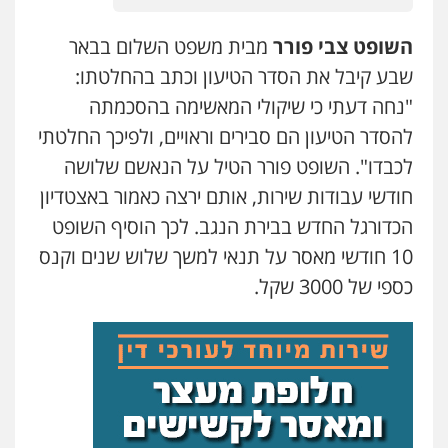
עו"ד בועז קניג
פלילי
משפחה
כלכלי
צבאי
השופט צבי פורר
מבית משפט השלום בבאר
0507003001
עו"ד מוחמד סביחאת
שבע קיבל את הסדר הטיעון וכתב בהחלטתו:
פלילי
תעבורה
פשיעה כלכלית
0525077716
"נחה דעתי כי שיקולי המאשימה בהסכמתה
עו"ד אבי כהן
להסדר הטיעון הם סבירים וראויים, ולפיכך החלטתי
פלילי
פשיעה חמורה
קטינים
אלימות
סמים
עבירות מין
לכבדו". השופט פורר הטיל על הנאשם שלושה
עו"ד אמיר נאטור
0523647066
פלילי
פשיעה חמורה
צווארון לבן
מעצרים
חודשי עבודות שירות, אותם ירצה כאמור באצטדיון
0543326767
הכדורגל החדש בבירת הנגב. לכך הוסיף השופט
קורל קרוז – עורך דין פלילי
10 חודשי מאסר על תנאי למשך שלוש שנים וקנס
משפט פלילי
0545437431
חנא בולוס – משרד עורכי דין
כספי של 3000 שקל.
פלילי
פשיעה חמורה
צווארון לבן
נזיקין
0546661544
עו"ד עלי סעדי
פלילי
פשיעה חמורה
ליווי וייצוג בחקירות
ומעצרים
עו"ד ראוף נג'אר
0508824984
פלילי
עורכי דין לענייני אסירים
מעצרים
סמים
רכוש
0548009246