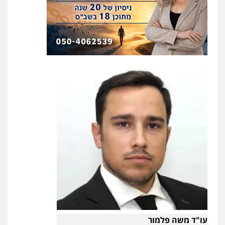
פלילי
תעבורה
עורכי דין לענייני אסירים
משפחה
נוער
עו"ד עמית רוזנצויג
0505417090
משפט פלילי
דיני תעבורה
0532700200
עו"ד חמאדה מסרי
תעבורה
0526631970
עו"ד אור בן שאנן
פלילי
מעצרים וחקירות
0549199449
עו"ד אייל אביטל
פלילי
פשיעה חמורה
מעצרים וחקירות
עו"ד מוחמד רחאל
0544712201
פלילי
פשיעה חמורה
צווארון לבן
צבאי
מעצרים וחקירות
0502228917
כבריאן, מזר – משרד עורכי דין
פלילי
מעצרים וחקירות
בר ציון – אוזן משרד עורכי דין
0543986802
פלילי
עבירות תנועה
תעבורה
פשיעה
חמורה
עו"ד משה פלמור
0505258475