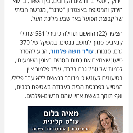
"ירוק", יטפל בחודשים הקרובים, בין השאר, בדשא
הירוק והמטופח באצטדיון "טרנר", מגרשה הביתי
עו"ד יאיר בן סימון
פלילי
תעבורה
אזרחי
נזיקין
ביטוח
של קבוצת הפועל באר שבע מליגת העל.
0505719060
הצעיר (22) הואשם תחילה כי גידל 581 שתילי
קנאביס סמוך למושב נבטים, במשקל של 370
עו"ד נס בן נתן
גרם. סנגורו,
עו"ד משה פלמור
, הגיע להסדר
פלילי
כלכלי
פשיעה חמורה
נוער
0505555110
טיעון שצמצם את כמות הסמים באופן משמעותי,
לכמות של 250 גרם בלבד. עו"ד פלמור ציין
בטיעונים לעונש כי מדובר בנאשם ללא עבר פלילי,
עו"ד דניאל דרוביצקי
פלילי
משפחה
צבאי
המסייע בפרנסת הבית בעבודה בשטיפת רכבים,
0526409925
ואף תומך בששת אחיו שהם חרשים-אילמים.
עו"ד דותן דניאלי
פלילי
פשיעה חמורה
צווארון לבן
פשיעה
כלכלית
עורכי דין לענייני אסירים
נוער
עו"ד משה פלמור
0542442982
פלילי
כלכלי
צווארון לבן
עורכי דין לענייני
אסירים
0549732303
עו"ד אורנת קמרון