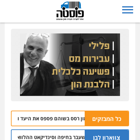
כל המבזקים
הבהרה: רימון רסס בשוהם פספס את היעד ופגע בבית של אז
צווארון לבן
אישום: יו"ר ש"ס לשעבר בחיפה וסינדיקאט ההלוואות של משפחת 