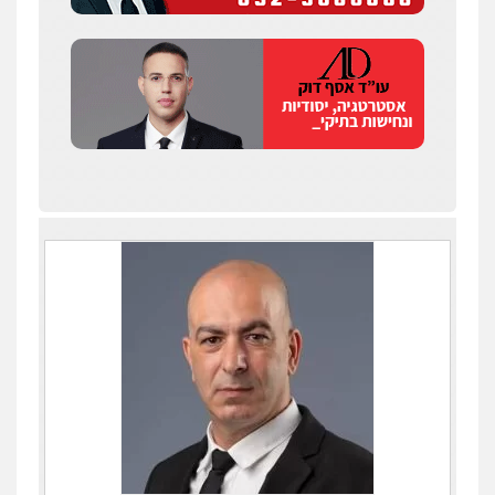
עו"ד אלון קריטי
פלילי
כלכלי
אלימות
סמים
מעצרים
0525544654
שני אלגרבלי – משרד עורכי דין
פלילי
עורכי דין לענייני אסירים
תעבורה
0507120031
עו"ד רונן בנדל