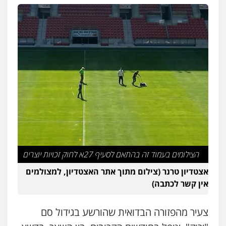
גיל דביר – משרד עורכי דין
פלילי
פשיעה כלכלית
צווארון לבן
0506217771
עו"ד אריה פטר
לשעבר סגן מנהל המחלקה הפלילית
בפרקליטות המדינה
0506217994
משרד עורכי דין פארס פלאח
פלילי
צבאי
צווארון לבן והונאה
ביטוח לאומי
0549911449
הצילומים בעמוד זה בהתאם לסעיף 27א לחוק זכויות יוצרים
אצטדיון טרנר (צילום מתוך אתר האצטדיון, למצולמים
אין קשר לכתבה)
עו"ד עידית שינו-אמיתי
פלילי
עורכי דין לענייני אסירים
פשיעה
חמורה
מעצרים וחקירות
צעיר מהפזורה הבדואית שהורשע בגידול סם
0507587013