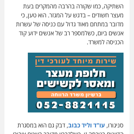
השתיקה, כמו שקורה בהרבה מהמקרים בעת
עו"ד אילן אלימלך
מעצר חשודים – בדגש על המגזר. הוא טען, כי
פלילי
פשיעה חמורה
תעבורה
אסירים
0522992110
מדובר במתחם מאוד גדול עם כניסה של עשרות
אנשים ביום, כשלמספר רב של אנשים ידוע קוד
הכניסה למשרד.
עו"ד שאדי נאטור
פלילי
פשיעה חמורה
מעצרים וחקירות
0509230800
גיל דביר – משרד עורכי דין
פלילי
פשיעה כלכלית
צווארון לבן
0506217771
סלימאן אבו שעירה – משרד עורכי דין
פלילי
בטחוני
צבאי
נזיקין
0547780927
סניגורו,
עו"ד וליד כבוב
, דבק גם הוא במסגרת