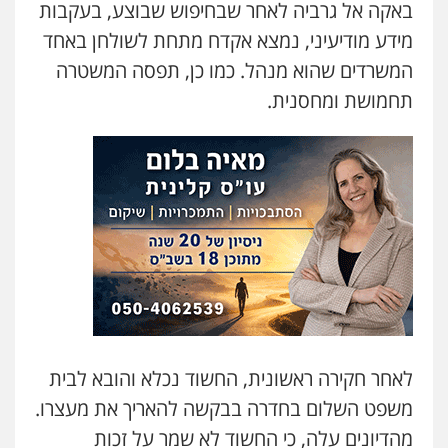
באקה אל גרביה לאחר שבחיפוש שבוצע, בעקבות
עו"ד זוהר ארבל
פלילי
פשיעה חמורה
מעצרים וחקירות
מידע מודיעיני, נמצא אקדח מתחת לשולחן באחד
קטינים
המשרדים שהוא מנהל. כמו כן, תפסה המשטרה
0538788878
תחמושת ומחסנית.
עו"ד שלי גורביץ – לוי
משפט פלילי
פשיעה חמורה
מעצרים
וחקירות
צבאי
תעבורה
0544218336
משרד עורכי דין חן ברוך
פלילי
דיני תעבורה
מעצרים וחקירות
0505078733
משרד עורכי דין טאי שרקי
לאחר חקירה ראשונית, החשוד נכלא והובא לבית
פלילי
אסירים
תעבורה
מרב"ד
משפט השלום בחדרה בבקשה להאריך את מעצרו.
0547556464
מהדיונים עלה, כי החשוד לא שמר על זכות