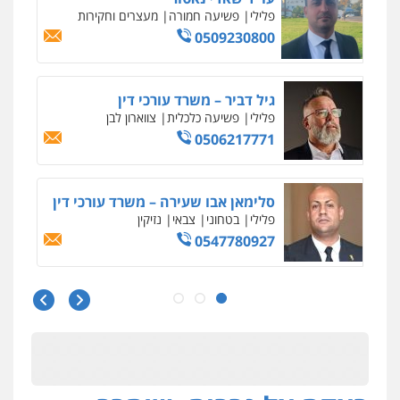
פלילי
פשיעה חמורה
מעצרים וחקירות
0509230800
גיל דביר – משרד עורכי דין
פלילי
פשיעה כלכלית
צווארון לבן
0506217771
סלימאן אבו שעירה – משרד עורכי דין
פלילי
בטחוני
צבאי
נזיקין
0547780927
עו"ד אסף גונן
פלילי
פשע חמור
תעבורה
צבא
מעצרים
וחקירות
0542255161
גל דהן – משרד עורך דין פלילי