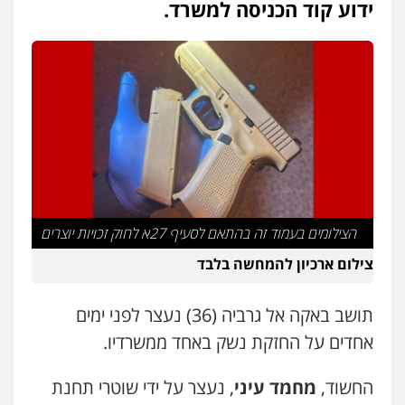
ידוע קוד הכניסה למשרד.
עו"ד איהאב ג'לג'ולי
פלילי
מעצרים וחקירות
עורכי דין לענייני
אסירים
0505216700
אייל בן שושן, עורך דין פלילי
פלילי
מעצרים וחקירות
פשיעה חמורה
נוער
רישום פלילי
0522763105
עו"ד שלומי שרון
הצילומים בעמוד זה בהתאם לסעיף 27א לחוק זכויות יוצרים
פלילי
צבאי
מעצרים וחקירות
0547342002
צילום ארכיון להמחשה בלבד
תושב באקה אל גרביה (36) נעצר לפני ימים
עו"ד אלון קריטי
אחדים על החזקת נשק באחד ממשרדיו.
פלילי
כלכלי
אלימות
סמים
מעצרים
0525544654
החשוד,
מחמד עיני
, נעצר על ידי שוטרי תחנת