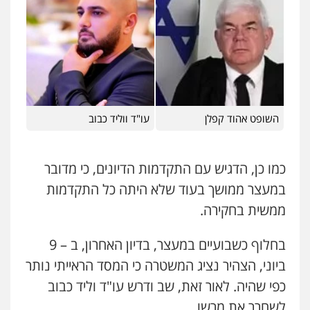
עורכי דין לענייני אסירים
מעצרים וחקירות
0546470989
עו"ד אלון קריטי
פלילי
כלכלי
אלימות
סמים
מעצרים
עו"ד אבי כהן
0525544654
פלילי
פשיעה חמורה
קטינים
אלימות
סמים
עבירות מין
0523647066
עו"ד זוהר ארבל
השופט אהוד קפלן
עו"ד ווליד כבוב
פלילי
פשיעה חמורה
מעצרים וחקירות
קטינים
ויקי שמואל – משרד עו"ד
0538788878
פלילי
משפט פלילי
כמו כן, הדגיש עם התקדמות הדיונים, כי מדובר
0528959600
במעצר ממושך בעוד שלא היתה כל התקדמות
ממשית בחקירה.
קורל קרוז – עורך דין פלילי
משפט פלילי
בחלוף כשבועיים במעצר, בדיון האחרון, ב – 9
0545437431
ביוני, הצהיר נציג המשטרה כי המסד הראייתי נותר
כפי שהיה. לאור זאת, שב ודרש עו"ד וליד כבוב
עו"ד עלי סעדי
לשחרר את מרשו.