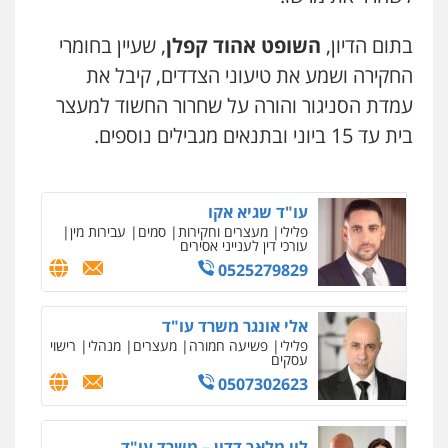
פלילי
פשיעה חמורה
ליווי וייצוג בחקירות
ומעצרים
0508824984
בתום הדיון,
השופט אהוד קפלן
, שעיין בחומרי
החקירה ושמע את טיעוני הצדדים, קיבל את
עו"ד תומר בנישתי
עמדת הסניגור והורה על שחרור החשוד למעצר
פלילי
מעצרים וחקירות
צווארון לבן
פשיעה
חמורה
בית עד 15 ביוני ובתנאים מגבילים נוספים.
0546657865
עו"ד שגיא אקו
פלילי
מעצרים וחקירות
סמים
עבירות מין
עורכי דין לענייני אסירים
0525279829
ניר קידר – צלם
צילום עורכי דין
שירותים מקצועיים לעורכי
דין
אלי אונגר משרד עו"ד
0504578527
פלילי
פשיעה חמורה
מעצרים
מנהלי
רישוי
עסקים
0507302623
רונן הלל – מוניטין
מחיקת כתבות מגוגל ודחיקת אזכורים
שליליים
שירותים מקצועיים לעורכי דין
לוי מלאך דדון – משרד עו"ד