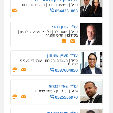
0522508109
פלילי
פשיעה חמורה
מעצרים וחקירות
0544231863
אחסון אתרים
מהירות
הגנה
גיבוי
תמיכה
שירותים
מקצועיים לעורכי דין
עו"ד שרון נהרי
פלילי
צווארון לבן
כלכלי
פשיעה כלכלית
בינלאומי
הליכי הסגרה
מרכז התחלה חדשה
אסירים
עבירות מין
שירותים מקצועיים
לעורכי דין
עו"ד מעיין שמחון
0544500346
פלילי
מעצרים וחקירות
עורכי דין לענייני
אסירים
0587604050
מאיה בלום, עו"ס, טיפול ושיקום
טיפול בהתמכרויות
שירותים מקצועיים
לעורכי דין
עו"ד שאדי כבהא
0504062539
פלילי
עורכי דין לענייני אסירים
0525556970
עו"ד ד"ר אבי שקד
עבירות כלכליות
הלבנת הון
חילוטים
עבירות פליליות
עו"ד פאדי בראנסי