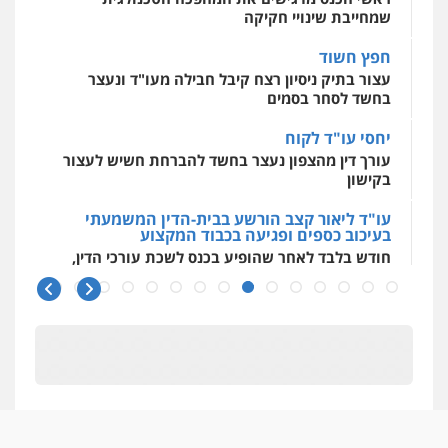
לעורכי דין
שמחייבת שינויי חקיקה
עו"ד איהאב זבידאת
0544500346
פלילי
פשיעה חמורה
ארגוני פשע
עבירות
חפץ חשוד
המתה
עבירות מין
עצור בתיק ניסיון רצח קיבל חבילה מעו"ד ונעצר
0509930581
בחשד לסחר בסמים
יחסי עו"ד לקוח
עו"ד יפעת שוורץ סיל
עורך דין מהצפון נעצר בחשד להברחת חשיש לעצור
פלילי
תעבורה
בקישון
0523379525
עו"ד ליאור קצב הורשע בבית-הדין המשמעתי
בעיכוב כספים ופגיעה בכבוד המקצוע
עו"ד אליה חן ברק
חודש בלבד לאחר שהופיע בכנס לשכת עורכי הדין,
פלילי
פשיעה חמורה
ליווי וייצוג בחקירות
קצב הורשע
ומעצרים
אסירים
נוער
0525914163
10 מיליון
עורך-דין חשוד בהעלמת הכנסות והתחמקות ממס
רכישה
משרד עורכי דין פארס פלאח
פלילי
צבאי
צווארון לבן והונאה
ביטוח לאומי
קטינים בסביבה מנוכרת
0549911449
"ניכור הורי מכת מדינה": איך מתמודדים עם
ההשלכות ההרסניות של התופעה?