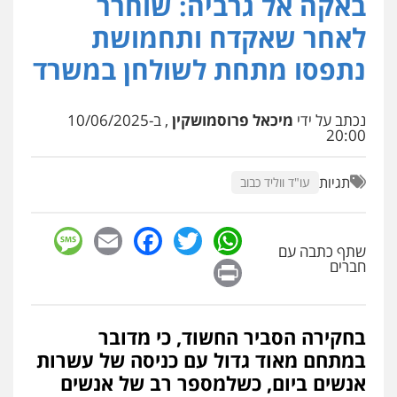
באקה אל גרביה: שוחרר
פלילי
פשיעה חמורה
סמים
מעצרים
לאחר שאקדח ותחמושת
וחקירות
0544723840
נתפסו מתחת לשולחן במשרד
עו"ד ראוף נג'אר
פלילי
עורכי דין לענייני אסירים
מעצרים
נכתב על ידי
מיכאל פרוסמושקין
, ב-10/06/2025
סמים
רכוש
20:00
0548009246
תגיות
עו"ד ווליד כבוב
עדי כרמלי – חברת עו"ד
פלילי
כלכלי
עורכי דין לענייני אסירים
sage
Facebook
Email
WhatsApp
Twitter
0525060666
שתף כתבה עם
Print
חברים
גיא זהבי משרד עורכי דין
פלילי
משפחה
בחקירה הסביר החשוד, כי מדובר
503456449
במתחם מאוד גדול עם כניסה של עשרות
אנשים ביום, כשלמספר רב של אנשים