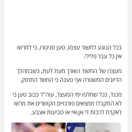
0507120031
גיא זהבי משרד עורכי דין
פלילי
משפחה
עו"ד אייל אביטל
503456449
פלילי
פשיעה חמורה
מעצרים וחקירות
0544712201
עו"ד איהאב ג'לג'ולי
בכל הנוגע לחשוד עצמו, טען סניגורו, כי למרשו
פלילי
מעצרים וחקירות
עורכי דין לענייני
אסירים
אין כל עבר פלילי.
עו"ד רונן בנדל
0505216700
משפט פלילי
פשיעה חמורה
פלילי
מעצרו של החשוד הוארך מעת לעת, כשבמהלך
0524282442
אייל בן שושן, עורך דין פלילי
הדיונים המשטרה אף טענה כי החשד התחזק.
פלילי
מעצרים וחקירות
פשיעה חמורה
נוער
רישום פלילי
כבריאן, מזר – משרד עורכי דין
מנגד, ככל שחלפו ימי המעצר, עוה"ד כבוב טען כי
0522763105
פלילי
מעצרים וחקירות
לא התקבלו ממצאים פורנזיים הקושרים את מרשו
0543986802
לאקדח לרבות די.אן.איי או טביעות אצבע.
עו"ד שלומי שרון
פלילי
צבאי
מעצרים וחקירות
מנשה, אלמוג – עורכי דין
0547342002
פלילי
עבירות תנועה
צווארון לבן
תעבורה