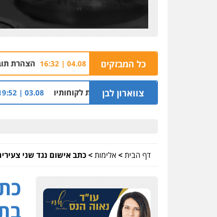
כל המבזקים
הצהרת תובע נגד שבעה מעורב
04.08 | 16:32
שקל על דירה השייכת לקוחותיו
צווארון לבן
חלק מאזור התעשייה ב
03.08 | 19:52
דף הבית
>
אלימות
>
כתב אישום נגד שני צעירי
כתב
בתי