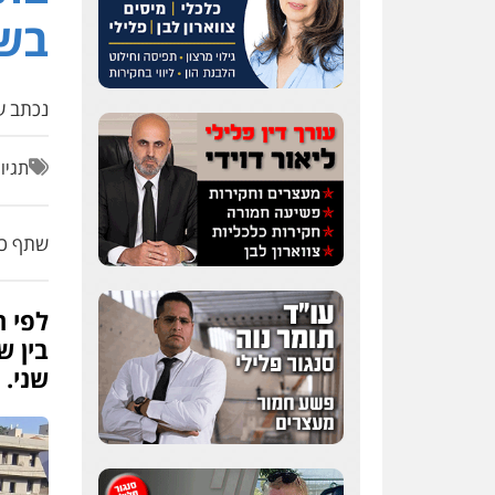
בש
נכתב על
תגיו
שתף כת
לפי 
בין 
שני. 