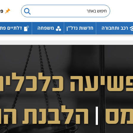
פו
רכב ותחבורה
חדשות נדל"ן
משפחה
דלתיים פת