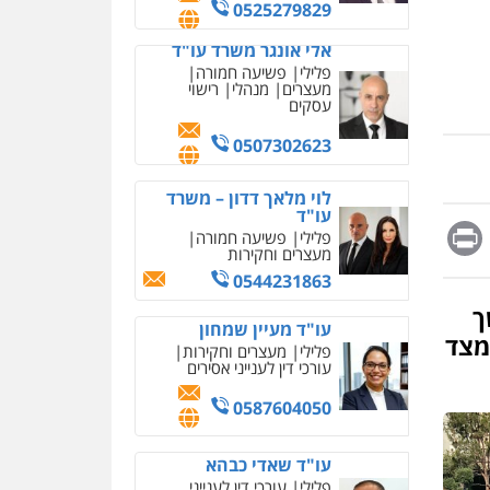
מחיקת כתבות מגוגל
0525279829
ודחיקת אזכורים שליליים
שירותים מקצועיים לעורכי
אלי אונגר משרד עו"ד
דין
פלילי
פשיעה חמורה
מעצרים
מנהלי
רישוי
0522508109
עסקים
אחסון אתרים
0507302623
מהירות
הגנה
גיבוי
תמיכה
שירותים מקצועיים
לוי מלאך דדון – משרד
לעורכי דין
עו"ד
Messag
Print
Fa
E
פלילי
פשיעה חמורה
מעצרים וחקירות
מרכז התחלה חדשה
0544231863
אסירים
עבירות מין
שירותים מקצועיים לעורכי
ך
דין
עו"ד מעיין שמחון
מצד
פלילי
מעצרים וחקירות
0544500346
עורכי דין לענייני אסירים
מאיה בלום, עו"ס,
0587604050
טיפול ושיקום
טיפול בהתמכרויות
שירותים מקצועיים לעורכי
עו"ד שאדי כבהא
דין
פלילי
עורכי דין לענייני