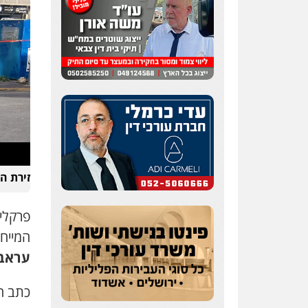
זירת ה
פרקלי
המייח
עראב
כתב ה