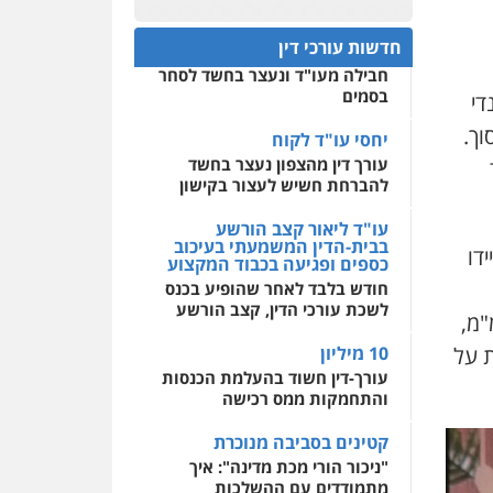
פלילי
אסירים
חקירות
ומעצרים
סייבר
ניהול
חפץ חשוד
0522508109
משברים פליליים
חדשות עורכי דין
עצור בתיק ניסיון רצח קיבל
חבילה מעו"ד ונעצר בחשד לסחר
אחסון אתרים
0506355388
בסמים
די
מהירות
הגנה
גיבוי
תמיכה
שירותים מקצועיים
ך.
לעורכי דין
יחסי עו"ד לקוח
עו"ד דרוויש נאשף
עורך דין מהצפון נעצר בחשד
פלילי
פשיעה חמורה
זכויות
אדם
להברחת חשיש לעצור בקישון
מרכז התחלה חדשה
0527448141
אסירים
עבירות מין
עו"ד ליאור קצב הורשע
שירותים מקצועיים לעורכי
בבית-הדין המשמעתי בעיכוב
דו
דין
כספים ופגיעה בכבוד המקצוע
חליל ביאדי – משרד
עורכי דין
חודש בלבד לאחר שהופיע בכנס
0544500346
פלילי
דיני תעבורה
מעצרים
לשכת עורכי הדין, קצב הורשע
 חצי-אוטומטיים, מחסניות, עשרות כדורי 9 מ"מ,
וחקירות
פשיעה חמורה
אסירים
שות על
10 מיליון
0509636895
עורך-דין חשוד בהעלמת הכנסות
והתחמקות ממס רכישה
עו"ד איהאב זבידאת
פלילי
פשיעה חמורה
ארגוני
קטינים בסביבה מנוכרת
פשע
עבירות המתה
עבירות מין
"ניכור הורי מכת מדינה": איך
מתמודדים עם ההשלכות