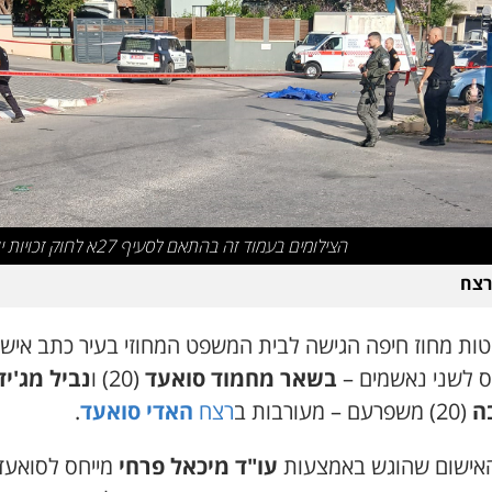
הצילומים בעמוד זה בהתאם לסעיף 27א לחוק זכויות יוצרים
רצח
טות מחוז חיפה הגישה לבית המשפט המחוזי בעיר כתב אישו
ס לשני נאשמים –
בשאר מחמוד סואעד
(20) ו
נביל מג'יד
ה
(20) משפרעם – מעורבות ב
רצח
האדי סואעד
.
אישום שהוגש באמצעות
עו"ד מיכאל פרחי
מייחס לסואעד