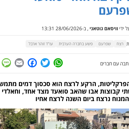
פרעם
 ידי
וויסאם גוטאני
, ב-28/06/2026 13:31
ת
רצח
שפרעם
פשע בחברה הערבית
עו"ד זוהר ארבל
e
cebook
mail
WhatsApp
Twitter
בה עם חברים
הפרקליטות, הרקע לרצח הוא סכסוך דמים מתמש
שתי קבוצות אבו שהאב סואעד מצד אחד, וחאלדי 
המנוח נרצח ביום השנה לרצח אחיו