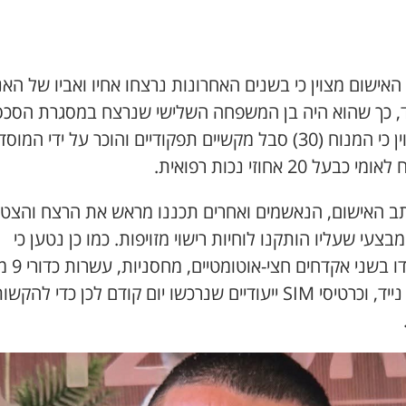
אישום מצוין כי בשנים האחרונות נרצחו אחיו ואביו של האנ
, כך שהוא היה בן המשפחה השלישי שנרצח במסגרת הסכסו
עוד צוין כי המנוח (30) סבל מקשיים תפקודיים והוכר על ידי המוסד
 כבעל 20 אחוזי נכות רפואית.
תב האישום, הנאשמים ואחרים תכננו מראש את הרצח והצטיי
בצעי שעליו הותקנו לוחיות רישוי מזויפות. כמו כן נטען כי
הצטיידו בשני אקדחים
טלפון נייד, וכרטיסי SIM ייעודיים שנרכשו יום קודם לכן כדי להק