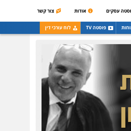
0507003001
סטה עסקים
אודות
צור קשר
מנשה, אלמוג – עורכי דין
וחות
פוסטה TV
לוח עורכי דין
פלילי
עבירות תנועה
צווארון לבן
תעבורה
עורכי
דין לענייני אסירים
מעצרים
וחקירות
0546470989
עו"ד אבי כהן
פלילי
פשיעה חמורה
קטינים
אלימות
סמים
עבירות מין
0523647066
ויקי שמואל – משרד עו"ד
פלילי
משפט פלילי
0528959600