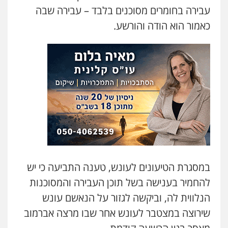
עבירה בחומרים מסוכנים בלבד – עבירה שבה
0507446995
כאמור הוא הודה והורשע.
משרד עורכי דין טאי שרקי
פלילי
אסירים
תעבורה
מרב"ד
0547556464
עו"ד אילן אלימלך
פלילי
פשיעה חמורה
תעבורה
אסירים
0522992110
עו"ד שאדי נאטור
במסגרת הטיעונים לעונש, טענה התביעה כי יש
פלילי
פשיעה חמורה
מעצרים וחקירות
להחמיר בענישה בשל תוכן העבירה והמסוכנות
0509230800
הנלווית לה, וביקשה לגזור על הנאשם עונש
שירוצה במצטבר לעונש אחר שבו מרצה אברמוב
גיל דביר – משרד עורכי דין