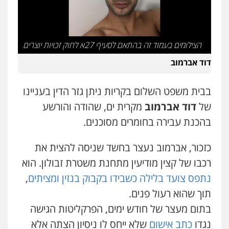
0538788878
עו"ד אסף דוק
הצילומים בעמוד זה בהתאם לסעיף 27א לחוק זכויות יוצרים
פלילי
עבירות מין
סמים והימורים
פשיעה
חמורה
חקירות ומעצרים
צווארון לבן והונאה
דוד אברמוב
0526885006
בבית משפט השלום בקריות ניתן גזר הדין בעניינו
עו"ד שלי גורביץ – לוי
של
דוד אברמוב
מקרית ים, שהודה והורשע
משפט פלילי
פשיעה חמורה
מעצרים
וחקירות
צבאי
תעבורה
בהכנת עבירה בחומרים מסוכנים.
0544218336
כזכור, אברמוב נעצר בחשד שניסה להצית את
משרד עורכי דין חן ברוך
רכבו של קצין מודיעין מתחנת משטרת זבולון. הוא
פלילי
דיני תעבורה
מעצרים וחקירות
נתפס צועד בלילה כשבידו בקבוק בנזין ומציתים
,
0505078733
תוך שהוא רעול פנים.
בתום מעצר של חודש ימים, הפרקליטות הגישה
עו"ד קארין לגטיוי
נגדו
כתב אישום
שלא ייחס לו ניסיון הצתה אלא
פלילי
פשיעה חמורה
מעצרים וחקירות