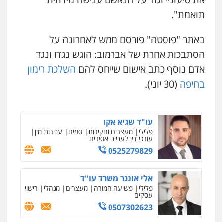
עו"ד דפנה לביא
עו"ד עלי סעדי
תואמת".
משפחה
גישור
פלילי
פשיעה חמורה
ליווי וייצוג בחקירות
ומעצרים
0507206063
0508824984
באתר "פוסטה" פורסם ממש לאחרונה על
הסתבכות אחרת של אברמוב: הוגש נגדו ונגד
עו"ד זוהר ארבל
עו"ד תומר בנישתי
אדם נוסף כתב אישום שייחס להם
השלכת רימון
פלילי
פשיעה חמורה
מעצרים וחקירות
פלילי
מעצרים וחקירות
צווארון לבן
פשיעה
קטינים
חמורה
בחיפה
(30 יוני).
0538788878
0546657865
עו"ד אסף דוק
עו"ד שגיא אקו
פלילי
עבירות מין
סמים והימורים
פשיעה
פלילי
מעצרים וחקירות
סמים
עבירות מין
חמורה
חקירות ומעצרים
צווארון לבן והונאה
עורכי דין לענייני אסירים
0526885006
0525279829
אלי אונגר משרד עו"ד
פלילי
פשיעה חמורה
מעצרים
מנהלי
רישוי
עסקים
0507302623