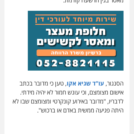
מאסר בגין הרשעה קודמת.
פלילי
פשיעה כלכלית
צווארון לבן
0506217771
סלימאן אבו שעירה – משרד עורכי דין
פלילי
בטחוני
צבאי
נזיקין
0547780927
עו"ד אסף גונן
פלילי
פשע חמור
תעבורה
צבא
מעצרים
וחקירות
0542255161
הסנגור,
עו"ד שגיא אקו
, טען כי מדובר בכתב
אישום מצומצם, וכי עונש חמור לא יהיה מידתי.
גל דהן – משרד עורך דין פלילי
לדבריו, "מדובר באירוע קונקרטי ומצומצם שבו לא
פלילי
פשיעה חמורה
סמים
מעצרים
וחקירות
היתה פגיעה ממשית באדם או ברכוש".
0544723840
עו"ד ראוף נג'אר