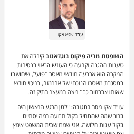
מנשה, אלמוג – עורכי דין
פלילי
מעצרים וחקירות
עורכי דין לענייני
פלילי
עבירות תנועה
צווארון לבן
תעבורה
אסירים
עורכי דין לענייני אסירים
מעצרים וחקירות
0505216700
0546470989
אייל בן שושן, עורך דין פלילי
עו"ד שגיא אקו
עו"ד אבי כהן
פלילי
מעצרים וחקירות
פשיעה חמורה
פלילי
פשיעה חמורה
קטינים
אלימות
נוער
רישום פלילי
סמים
עבירות מין
0522763105
0523647066
השופטת מריה פיקוס בוגדאנוב
קיבלה את
טענות ההגנה וקבעה כי העונש הראוי בנסיבות
עו"ד שלומי שרון
ויקי שמואל – משרד עו"ד
המקרה הוא ארבעה חודשי מאסר בפועל, שיחושבו
פלילי
צבאי
מעצרים וחקירות
פלילי
משפט פלילי
במסגרת מאסרו הנוכחי של אברמוב, בניכוי חודש
0547342002
0528959600
שאותו אברמוב כבר ריצה במעצר בתיק זה.
עו"ד אלון קריטי
עו"ד אקו מסר בתגובה: "למן הרגע הראשון היה
קורל קרוז – עורך דין פלילי
פלילי
כלכלי
אלימות
סמים
מעצרים
משפט פלילי
ברור שמה שהתחיל בקול תרועה רמה יסתיים
0525544654
0545437431
בקול ענות חלושה. אני שמח שבית המשפט אימץ
את טיעוניי וגזר על הנאשם ענישה מידתית