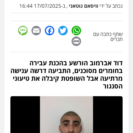
0522763105
נכתב על ידי
וויסאם גוטאני
, ב-17/07/2025 16:44
עו"ד שלומי שרון
sage
Facebook
Email
WhatsApp
Twitter
פלילי
צבאי
מעצרים וחקירות
שתף כתבה עם
0547342002
Print
חברים
עו"ד אלון קריטי
דוד אברמוב הורשע בהכנת עבירה
פלילי
כלכלי
אלימות
סמים
מעצרים
בחומרים מסוכנים, התביעה דרשה ענישה
0525544654
מרתיעה אבל השופטת קיבלה את טיעוני
הסנגור
עו"ד דפנה לביא
משפחה
גישור
0507206063
עו"ד זוהר ארבל
פלילי
פשיעה חמורה
מעצרים וחקירות
קטינים