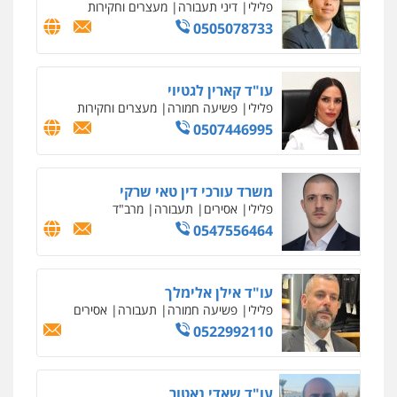
עו"ד אסף גונן
פלילי
פשע חמור
תעבורה
צבא
מעצרים
וחקירות
0542255161
גל דהן – משרד עורך דין פלילי
פלילי
פשיעה חמורה
סמים
מעצרים
וחקירות
0544723840
עו"ד ראוף נג'אר
פלילי
עורכי דין לענייני אסירים
מעצרים
סמים
רכוש
0548009246
דוד אפרים משרד עורכי דין
פלילי
צווארון לבן
מס הכנסה
מע"מ