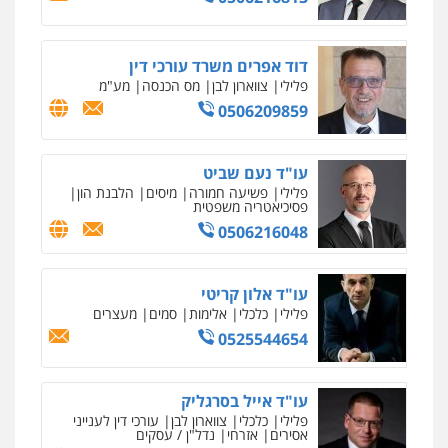
מחיקת כתבות מגוגל ודחיקת אזכורים
שליליים
שירותים מקצועיים לעורכי דין
0505643689
0522508109
דוד אפרים משרד עורכי דין
פלילי
צווארון לבן
מס הכנסה
מע"מ
עו"ד יצחק איצקוביץ'
אחסון אתרים
0506209859
פלילי
פשיעה חמורה
צווארון לבן
מהירות
הגנה
גיבוי
תמיכה
שירותים
מקצועיים לעורכי דין
0526655833
עו"ד נעם שביט
פלילי
פשיעה חמורה
מיסים
הלבנת הון
עו"ד חמאדה מסרי
פסיכיאטריה משפטית
מרכז התחלה חדשה
תעבורה
אסירים
עבירות מין
שירותים מקצועיים
0506216048
לעורכי דין
0526631970
0544500346
עו"ד אלון קריטי
פלילי
כלכלי
אלימות
סמים
מעצרים
עו"ד בועז קניג
מאיה בלום, עו"ס, טיפול ושיקום
0525544654
פלילי
משפחה
כלכלי
צבאי
טיפול בהתמכרויות
שירותים מקצועיים
לעורכי דין
0507003001
0504062539
עו"ד אייל בסרגליק
פלילי
כלכלי
צווארון לבן
עורכי דין לענייני
אסירים
אזרחי
נדל"ן / עסקים
עו"ד ד"ר אבי שקד