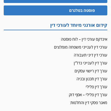
הזכות לטנף
פוסטה בטלגרם
זוכה עורך-דין שהשווה את ברק לסינוואר ואת
"הבמות של קפלן" לחמאס
קידום אורגני מיוחד לעורכי דין
מאסר לעורך הדין
מאסר בפועל לעו"ד מהצפון שהגיש תביעות
אינדקס עורכי דין – לוח פוסטה
פיקטיביות בשם פלסטינים
עורכי דין לענייני משפחה מומלצים
על המידתיות
ביה"ד המשמעתי ביטל השעיה לצמיתות של
עורכי דין דיני תעבורה
עורכת-דין שהביעה שמחה ב-7 באוקטובר
עורך דין לענייני נדל"ן
אשם
עורך דין רישוי עסקים
עו"ד הלל בבייב הורשע בהונאת עשרות לקוחות,
עורך דין תכנון ובניה
ההסדר: 7-9 שנות מאסר
עורך דין פלילי
דין ומקרקעין
עורך דין פלילי – אסף דוק
עורך דין ברמת השרון נחקר בחשד למרמה בעסקת
נדל"ן
מאגר פסקי דין והחלטות
"אני מכינה 5-6 ג'וינטים ביום"