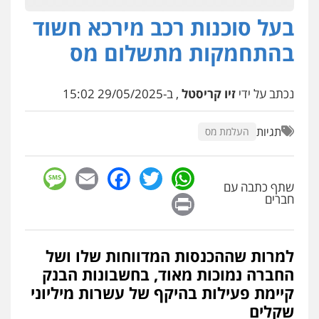
בעל סוכנות רכב מירכא חשוד
חנא בולוס – משרד עורכי דין
פלילי
פשיעה חמורה
צווארון לבן
נזיקין
בהתחמקות מתשלום מס
0546661544
נכתב על ידי
זיו קריסטל
, ב-29/05/2025 15:02
עו"ד אייל אוחיון
פלילי
עורכי דין לענייני אסירים
מעצרים
וחקירות
תגיות
העלמת מס
0523602602
sage
Facebook
Email
WhatsApp
Twitter
עו"ד אשרף שחאדה
שתף כתבה עם
Print
חברים
פלילי
פשיעה חמורה
מעצרים וחקירות
תעבורה
0549535659
למרות שההכנסות המדווחות שלו ושל
רעות כהן – משרד עורכי דין
החברה נמוכות מאוד, בחשבונות הבנק
פלילי
צווארון לבן
תעבורה
אסירים
מעצרים
קיימת פעילות בהיקף של עשרות מיליוני
וחקירות
0506277425
שקלים