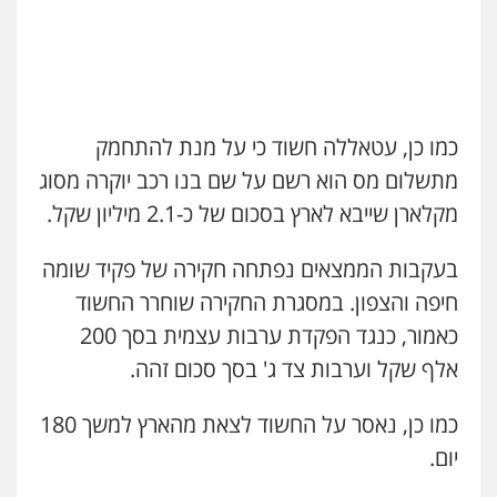
0549732303
עו"ד נעם שביט
פלילי
פשיעה חמורה
מיסים
הלבנת הון
שחר מנדלמן, שלומציון גבאי מנדלמן
פסיכיאטריה משפטית
– משרד עורכי דין
0506216048
פלילי
התמחות בייצוג בעבירות מין
0505522334
כמו כן, עטאללה חשוד כי על מנת להתחמק
מתשלום מס הוא רשם על שם בנו רכב יוקרה מסוג
עו"ד אלון קריטי
פלילי
כלכלי
אלימות
סמים
מעצרים
מקלארן שייבא לארץ בסכום של כ-2.1 מיליון שקל.
עו"ד אלינור מתיתיה
0525544654
פלילי
תעבורה
צבאי
משפחה
0526577766
בעקבות הממצאים נפתחה חקירה של פקיד שומה
חיפה והצפון. במסגרת החקירה שוחרר החשוד
עו"ד אייל בסרגליק
פלילי
כלכלי
צווארון לבן
עורכי דין לענייני
כאמור, כנגד הפקדת ערבות עצמית בסך 200
עו"ד מוחמד סביחאת
אסירים
אזרחי
נדל"ן / עסקים
פלילי
תעבורה
פשיעה כלכלית
0528488515
אלף שקל וערבות צד ג' בסך סכום זהה.
0525077716
כמו כן, נאסר על החשוד לצאת מהארץ למשך 180
עו"ד יוסי חמצני
כלכלי
צווארון לבן
פשיעה כלכלית
עבירות
יום.
חנא בולוס – משרד עורכי דין
מס
הלבנת הון
פלילי
פשיעה חמורה
צווארון לבן
נזיקין
0505471497