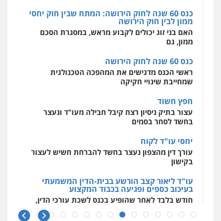
מרכז התחלה חדשה
כנס 60 שנה לחוק הירושה: המתח שבין חוק יחסי
אסירים
עבירות מין
שירותים מקצועיים
ממון לבין חוק הירושה
לעורכי דין
האם בני זוג יכולים לקבוע מראש, במסגרת הסכם
0544500346
ממון, גם
כנס 60 שנה לחוק הירושה
ראשי הכנס מדגישים את המהפכה הטכנולגית
שמחייבת שינויי חקיקה
חפץ חשוד
עצור בתיק ניסיון רצח קיבל חבילה מעו"ד ונעצר
בחשד לסחר בסמים
יחסי עו"ד לקוח
עורך דין מהצפון נעצר בחשד להברחת חשיש לעצור
בקישון
עו"ד ליאור קצב הורשע בבית-הדין המשמעתי
בעיכוב כספים ופגיעה בכבוד המקצוע
חודש בלבד לאחר שהופיע בכנס לשכת עורכי הדין,
קצב הורשע