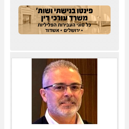
עו"ד אייל אוחיון
פלילי
עורכי דין לענייני אסירים
מעצרים
וחקירות
0523602602
עו"ד אשרף שחאדה
פלילי
פשיעה חמורה
מעצרים וחקירות
תעבורה
0549535659
רעות כהן – משרד עורכי דין