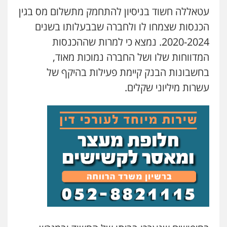
עטאללה חשוד בניסיון להתחמק מתשלום מס בגין
הכנסות שצמחו לו ולחברה שבבעלותו בשנים
עו"ד פאדי בראנסי
פלילי
צווארון לבן
עבירות בטחוניות
מעצרים
2020-2024. נמצא כי למרות שההכנסות
וחקירות
המדווחות שלו ושל החברה נמוכות מאוד,
0524122241
בחשבונות הבנק קיימת פעילות בהיקף של
עשרות מיליוני שקלים.
עו"ד ד"ר איתן פינקלשטיין
כלכלי
הלבנת הון
חילוט
ייעוץ לעורכי דין
0507061374
עו"ד ירון גיגי
פלילי
צווארון לבן
מעצרים
הליכי הסגרה
0522249087
מצגר ושות', חברת עורכי דין
נדל"ן / עסקים
משפחה
תעבורה
כלכלי
הוצאה לפועל