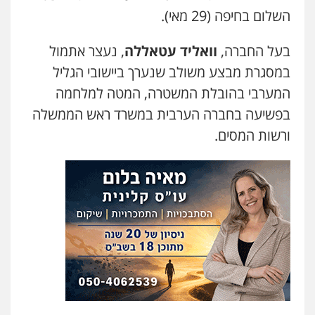
השלום בחיפה (29 מאי).
עו"ד תומר בנישתי
פלילי
מעצרים וחקירות
צווארון לבן
פשיעה
בעל החברה,
וואליד עטאללה
, נעצר אתמול
חמורה
במסגרת מבצע משולב שנערך ביישובי הגליל
0546657865
המערבי בהובלת המשטרה, המטה למלחמה
בפשיעה בחברה הערבית במשרד ראש הממשלה
אלי אונגר משרד עו"ד
פלילי
פשיעה חמורה
מעצרים
מנהלי
רישוי
ורשות המסים.
עסקים
0507302623
עו"ד שרון נהרי
פלילי
צווארון לבן
כלכלי
פשיעה כלכלית
בינלאומי
הליכי הסגרה
עו"ד (רו"ח) יואב ציוני
עבירות מס
הלבנת הון
שומות וערעורי מס
0505430819