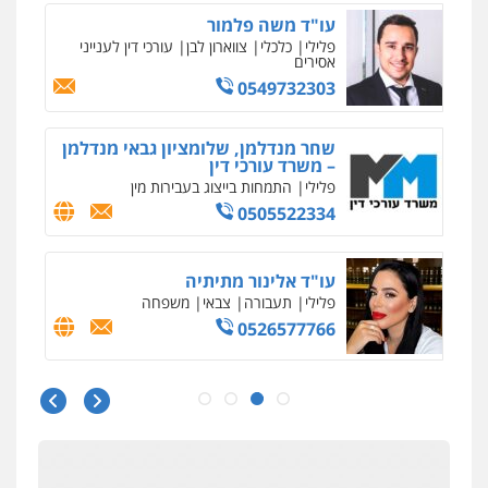
עו"ד משה פלמור
פלילי
כלכלי
צווארון לבן
עורכי דין לענייני
אסירים
0549732303
שחר מנדלמן, שלומציון גבאי מנדלמן
– משרד עורכי דין
פלילי
התמחות בייצוג בעבירות מין
0505522334
עו"ד אלינור מתיתיה
פלילי
תעבורה
צבאי
משפחה
0526577766
עו"ד מוחמד סביחאת
פלילי
תעבורה
פשיעה כלכלית
0525077716