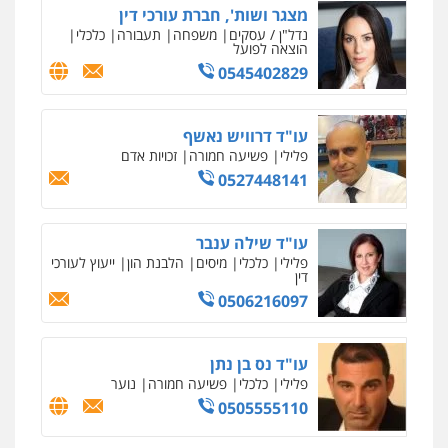
מצגר ושות', חברת עורכי דין
נדל"ן / עסקים
משפחה
תעבורה
כלכלי
הוצאה לפועל
0545402829
עו"ד דרוויש נאשף
פלילי
פשיעה חמורה
זכויות אדם
0527448141
עו"ד שילה ענבר
פלילי
כלכלי
מיסים
הלבנת הון
ייעוץ לעורכי
דין
0506216097
עו"ד נס בן נתן
פלילי
כלכלי
פשיעה חמורה
נוער
0505555110