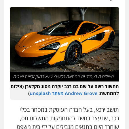
עו"ד שאדי דבאח
פלילי
פשיעה כלכלית
תעבורה
0505643689
עו"ד יצחק איצקוביץ'
פלילי
פשיעה חמורה
צווארון לבן
0526655833
הצילומים בעמוד זה בהתאם לסעיף 27א לחוק זכויות יוצרים
עו"ד חמאדה מסרי
תעבורה
החשוד רשם על שם בנו רכב יוקרה מסוג מקלארן (צילום
0526631970
להמחשה:
Andrew Grove מאתר unsplash
)
תושב ירכא, בעל חברה העוסקת במסחר בכלי
עו"ד בועז קניג
רכב, שנעצר בחשד להתחמקות מתשלום מס,
פלילי
משפחה
כלכלי
צבאי
0507003001
שוחרר היום בתנאים מגבילים על ידי בית משפט